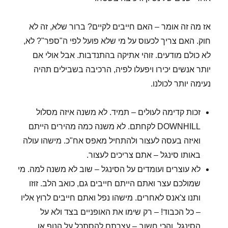
אז מה זה אומר – האם חייבים לקיים? ברור שלא, זה לא
חוק. האם צריך לכעוס על מי שלא פועל לפי ה"ספר"? לא,
לא כולם מודעים. זוהי אתיקה בהתנדבות. אבל אולי אם
יותר אנשים יכירו ויפעלו לפיה, הרכיבה בשבילים תהיה
נעימה יותר לכולנו.
זכות קדימה לעולים – תמיד. לא משנה איזה מסלול
DOWNHILL לקחתם. לא משנה כמה מהירים הייתם
ואיזה בעסה לעצור ולהתחיל מאפס אח"כ. מישהו עולה
באותו סינגל – אתם צריכים לעצור.
לא עוצרים ועומדים על הסינגל – שוב לא משנה למה. מי
שמולכם עצר ואתם הייתם חייבים גם, כואב הלב. זוזו
ותנו צ'אנס לאחרים. מישהו נפל ואתם חייבים לרוץ אליו
– כל הכבוד! – רק שימו את האופניים בצד ולא על
הסינגל. והכי חשוב – עצרתם להסתכל על הנוף או