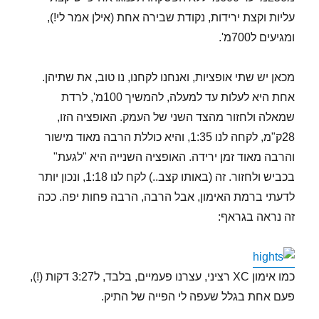
עליות וקצת ירידות, נקודת שבירה אחת (אילן אמר לי!),
ומגיעים ל700מ'.
מכאן יש שתי אופציות, ואנחנו לקחנו, נו טוב, את שתיהן.
אחת היא לעלות עד למעלה, להמשיך 100מ', לרדת
שמאלה ולחזור מהצד השני של העמק. האופציה הזו,
28ק"מ, לקחה לנו 1:35, והיא כוללת הרבה מאוד מישור
והרבה מאוד זמן ירידה. האופציה השנייה היא "לגעת"
בכביש ולחזור. זה (באותו קצב..) לקח לנו 1:18, ונכון יותר
לדעתי ברמת האימון, אבל הרבה, הרבה פחות יפה. ככה
זה נראה בגראף:
כמו אימון XC רציני, עצרנו פעמיים, בלבד, ל3:27 דקות (!),
פעם אחת בגלל שעפה לי הפייה של התיק.