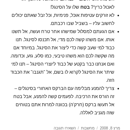
לאכול כריך?
בטח
שלו על הסינגל!
לא זורקים עטיפות אוכל, פנימיות, וכל זבל שאתם יכולים
לחשוב עליו – בשביל שבו רכבתם.
אם הגעתם למסלול שמישהו אחר טרח ועשה, אל תשנו
אותו. אם משהו קשה לכם מדי, אל תכנסו לסינגל. תנו
כבוד למי שעב קשה כדי ליצור את הסינגל. במיוחד אם
מה שקשה לכם הוא משהו טיבעי, כמו סלע, גזע, וכדומה.
ואם אנחנו כבר בקטע של כבוד ליוצרי הסינגל – תנו למי
שיתר את הסינגל לקרוא לו בשם, אל "תגנבו" את הכבוד
הזה.
צריך להמנע מבלימה עם הברקס האחורי בסינגלים –
זה הורס את הרכיבה. לפעמים קשה להמנע, אבל בטח
אל תעשו ברקס (חרק'ה) בכוונה למרות אתם בטוחים
שזה מגניב לאללה.
פורסם
קטגוריות
עבור
מרץ 8, 2008
מחשבות
השאירו תגובה