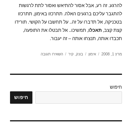
להרגע. זה רע, אבל אסור להתיאש ואסור לתת לרגשות
להתגבר עליכם ברגעים האלה. תתרכזו באימון, תתרכזו
בטכניקה, אל תדברו על זה.. על תחשבו על הקושי. תורידו
קצת קצב,
תאכלו
, תמשיכו.. אל תבטלו את התופעה,
תכבדו אותה, תנצחו אותה – זה יעבור.
פורסם
קטגוריות
תגיות
עבור
מרץ 1, 2008
אימון
בונק
,
קיר
השאירו תגובה
בתאריך
עוד
על
הבונק
(הקיר)
חיפוש
חיפוש