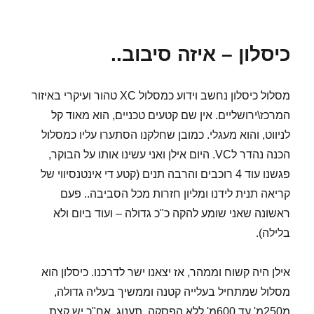
בתאריך
אתיקה
של
רוכבי
כיסלון – איזה סיבוב..
אופניים
מסלול כיסלון נחשב וידוע כמסלול XC טהור ועיקרי באיזור
המרכז\ירושליים. אין שם קטעים טכניים, הוא מאוד קל
לניווט, והוא מעגלי. כמובן שחלקנו הסתערו עליו כמסלול
הכנה נהדר לVC. היום אילן ואני עשינו אותו על הבוקר,
פגשנו עוד 4 רוכבים והרבה תנים (קטע די אינטנסיווי של
קריאה תנית לידנו ומליון חזרות מכל הסביבה.. פעם
ראשונה שאני שומע להקה כ"כ גדולה – ועוד ביום ולא
בלילה).
אילן היה קשוח וממהר, אז יצאנו ישר לדרכנו. כיסלון הוא
מסלול שמתחיל בעלייה קטנה וממשיך בעליה גדולה,
מ250מ' עד 600מ' ללא הפסקה. תענוג. אח"כ יש קצת