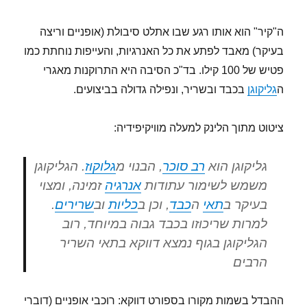
ה"קיר" הוא אותו רגע שבו אתלט סיבולת (אופניים וריצה
בעיקר) מאבד לפתע את כל האנרגיות, והעייפות נוחתת כמו
פטיש של 100 קילו. בד"כ הסיבה היא התרוקנות מאגרי
ה
גליקוגן
בכבד ובשריר, ונפילה גדולה בביצועים.
ציטוט מתוך הלינק למעלה מוויקיפידיה:
גליקוגן
הוא
רב סוכר
, הבנוי מ
גלוקוז
. הגליקוגן
משמש לשימור עתודות
אנרגיה
זמינה, ומצוי
בעיקר ב
תאי
ה
כבד
, וכן ב
כליות
וב
שרירים
.
למרות שריכוזו בכבד גבוה במיוחד, רוב
הגליקוגן בגוף נמצא דווקא בתאי השריר
הרבים
ההבדל בשמות מקורו בספורט דווקא: רוכבי אופניים (דוברי