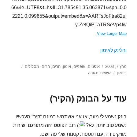
66&ie=UTF8&t=h&ll=31.785491,35.063871&spn=0.0
2221,0.099655&output=embed&s=AARTsJoFtra82ui
y-ZefQiP_aTRSeVp4fw
View Larger Map
והלינק לאימון
פורסם
קטגוריות
תגיות
מרץ 7, 2008
אופניים
,
אופניים
,
אימון
,
הרים
,
הרים
,
מסלולים
בתאריך
עבור
כיסלון
השאירו תגובה
כיסלון
–
איזה
עוד על הבונק (הקיר)
סיבוב..
בונק נשמע לי מוזר, אז אני אשתמש במונח "קיר" מעכשיו.
נשמע טוב יותר, לא?
רוב הפוסט הזה מתורגם ישירות
מוויקיפידה, עם תוספות קטנות שלי פה ושם.