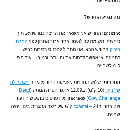
להתאפק יותר.
מה מגיע החודש?
אימונים:
החודש אני משאיר את הריצה כמו שהיא, תוך
כדי מתן תשומת לב לאימון אחד ארוך אחרון לפני
המרתון
הירוק
בחודש הבא. אני מתחיל להכניס רכיבות כביש
לתמונה, אי אפשר לדחות את זה יותר, וכמובן – עוד חצי
ק"מ לשחייה.
תחרויות:
שלוש תחרויות מעניינות החודש: מחר
ריצת לילה
של נייקי
(10 ק"מ). ב12.09 אתגר הפרה המתה (
Dead
Cow Challenge
) שאני אתן עליו פרטים ברגע שיהיו עוד,
ויום אחרי ה
coastal
– 24 ק"מ של ריצה אתגרית בים.. יהיה
שמייח.