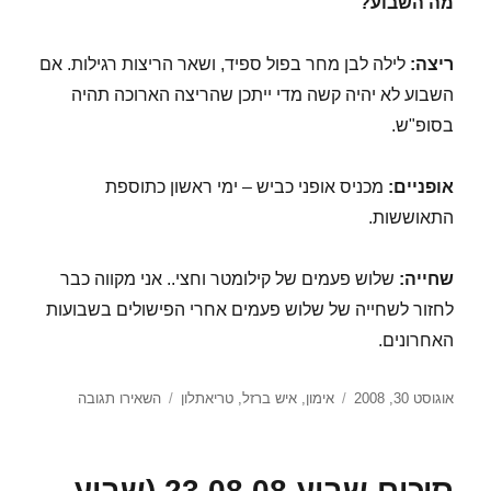
מה השבוע?
ריצה:
לילה לבן מחר בפול ספיד, ושאר הריצות רגילות. אם
השבוע לא יהיה קשה מדי ייתכן שהריצה הארוכה תהיה
בסופ"ש.
אופניים:
מכניס אופני כביש – ימי ראשון כתוספת
התאוששות.
שחייה:
שלוש פעמים של קילומטר וחצי.. אני מקווה כבר
לחזור לשחייה של שלוש פעמים אחרי הפישולים בשבועות
האחרונים.
פורסם
קטגוריות
עבור
אוגוסט 30, 2008
אימון
,
איש ברזל
,
טריאתלון
השאירו תגובה
בתאריך
סיכום
שבוע
30.08.08
סיכום שבוע 23.08.08 (שבוע
(שבוע