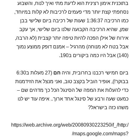
בתוכנית אימון רצינית הוא לדעת מתי ואיך לנוח, והשבוע
נסחפתי קצת יותר מדי פעמים לרכיבות לא קלות במיוחד,
כמו הרכיבה 1:36:37 שעות של רכיבה ביום שלישי בבן
שמן, שהיא הרכיבה הקבועה שלנו ביום שלישי, אך עקב
אירוח של אילן הפכה להיות טיפה יותר קצבית (לא הרבה,
אבל בטח לא מנוחה) מהרגיל – אמנם דופק ממוצע נמוך
(140) אבל היו כמה ביקורים ב190.
ביום חמישי רכבנו בחרובית, והיה
חם
(27 מעלות ב6:30
בבוקר!), אופיר הוביל בקצב טוב, ואני מנצל את הזידמנות
כדי להעלות את המפה של הסינגל הכל כך מדהים שם –
כמעט שעה ורבע של סינגל אחד ארוך.. איפה עוד יש לנו
משהו כזה בישראל?
https://web.archive.org/web/20080930223250if_/http:/
/maps.google.com/maps?