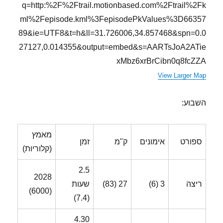
q=http:%2F%2Ftrail.motionbased.com%2Ftrail%2Fk
ml%2Fepisode.kml%3FepisodePkValues%3D66357
89&ie=UTF8&t=h&ll=31.726006,34.857468&spn=0.0
27127,0.014355&output=embed&s=AARTsJoA2ATie
xMbz6xrBrCibn0q8fcZZA
View Larger Map
השבוע:
מאמץ
ספורט
אימונים
ק"מ
זמן
(קלוריות)
2.5
2028
ריצה
3 (6)
27 (83)
שעות
(6000)
(7.4)
4.30