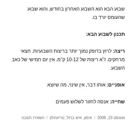
שבוע הבא הוא השבוע האחרון בחודש, והוא שבוע
שהעומס יורד בו.
תכנון לשבוע הבא:
ריצה:
לרוץ בדופק נמוך יותר בריצות השבועיות. חצאי
מרחקים. ז"א ריצות של 10-12 ק"מ. אין יום חמישי של כאב
השבוע.
אופניים:
אותו דבר, אין שינוי, מה שיוצא
שחייה:
אנסה לחזור לשלוש פעמים
פורסם
קטגוריות
עבור
אוגוסט 23, 2008
אימון
,
איש ברזל
,
טריאתלון
השאירו תגובה
בתאריך
סיכום
שבוע