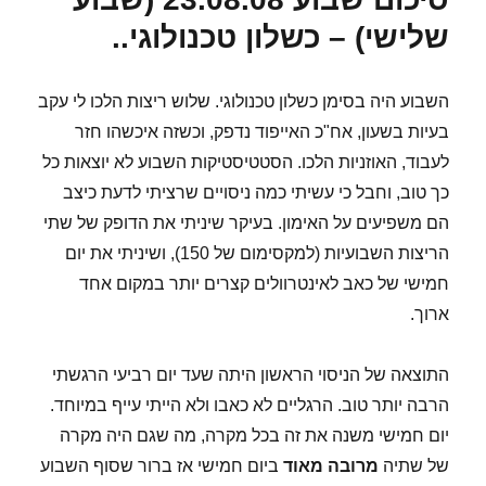
רביעי)
שלישי) – כשלון טכנולוגי..
–
שבוע
מנוחה
השבוע היה בסימן כשלון טכנולוגי. שלוש ריצות הלכו לי עקב
–
בעיות בשעון, אח"כ האייפוד נדפק, וכשזה איכשהו חזר
לא
מקצועי
לעבוד, האוזניות הלכו. הסטטיסטיקות השבוע לא יוצאות כל
כך טוב, וחבל כי עשיתי כמה ניסויים שרציתי לדעת כיצב
הם משפיעים על האימון. בעיקר שיניתי את הדופק של שתי
הריצות השבועיות (למקסימום של 150), ושיניתי את יום
חמישי של כאב לאינטרוולים קצרים יותר במקום אחד
ארוך.
התוצאה של הניסוי הראשון היתה שעד יום רביעי הרגשתי
הרבה יותר טוב. הרגליים לא כאבו ולא הייתי עייף במיוחד.
יום חמישי משנה את זה בכל מקרה, מה שגם היה מקרה
של שתיה
מרובה מאוד
ביום חמישי אז ברור שסוף השבוע