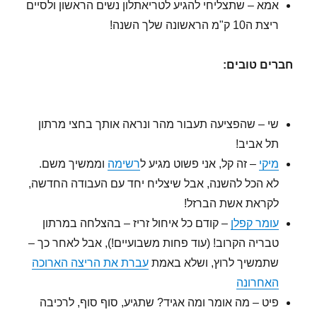
אמא – שתצליחי להגיע לטריאתלון נשים הראשון ולסיים
ריצת ה10 ק"מ הראשונה שלך השנה!
חברים טובים:
שי – שהפציעה תעבור מהר ונראה אותך בחצי מרתון
תל אביב!
מיקי
– זה קל, אני פשוט מגיע ל
רשימה
וממשיך משם.
לא הכל להשנה, אבל שיצליח יחד עם העבודה החדשה,
לקראת אשת הברזל!
עומר קפלן
– קודם כל איחול זריז – בהצלחה במרתון
טבריה הקרוב! (עוד פחות משבועיים!), אבל לאחר כך –
שתמשיך לרוץ, ושלא באמת
עברת את הריצה הארוכה
האחרונה
פיט – מה אומר ומה אגיד? שתגיע, סוף סוף, לרכיבה