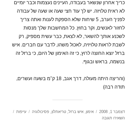
כריך אחרון שנשאר בעבודה, העיינים נעצמות וכבר יומיים
לא ראית טלויזה. יש לך עוד חצי שעה או שעה של עבודה
לפניך הערב, 5 שיחות שלא הספקת לענות ואתה צריך
לחזור לאנשים, וקר בחוץ. כל המחשבות שלך מנסות
לשכנע אותך להשאר, לא לצאת, כבר עשית מספיק, רק
לשבת לראות טלויזיה, לאכול משהו, לדבר עם חברים. איש
ברזל יוצא החוצה לרוץ, כי זה האימון של היום, כי ברזל זה
בנשמה, בראש ובגוף.
(והריצה היתה מעולה, דרך אגב, 18 ק"מ בשעה ועשרים,
תודה רבה)
פורסם
קטגוריות
תגיות
דצמבר 1, 2008
אימון
,
איש ברזל
,
טריאתלון
,
פסיכולוגיה
עייפות
בתאריך
עבור
השאירו תגובה
להיות
איש