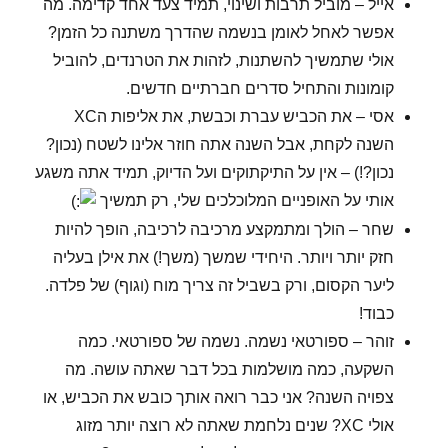
אייל – מוביל תרבות ושינוי, תמיד צעד אחד קדימה. מה
אפשר לאחל לאומן בנשמה שהדרך משתנה כל הזמן?
אולי שתמשיך להשתנות, לזהות את הטרנדים, להוביל
קומונות והתחיל סדרים חברתיים חדשים.
אסי – את הכביש עברת וכבשת, את אליפות הXC
השנה לקחת, אבל השנה אתה חוזר אלינו לשטח (נכון?
נכון?!) – אין על התיקתוקים ועל הדיוק, תמיד אתה משגע
אותי על האופניים המלוכלכים שלי, רק תמשיך
שחר – הולך ומתמקצע מרכיבה לרכיבה, הופך להיות
חזק יותר ויותר. היחידי שמשך (משך!) את אילן בעליה
ליער הקסום, ורק בשביל זה צריך מוח (וגוף) של פלדה.
כבוד!
זוהר – ספורטאי נשמה. נשמה של ספורטאי. כמה
השקעה, כמה מושלמות בכל דבר שאתה עושה. מה
צפויה השנה? אני כבר רואה אותך כובש את הכביש, או
אולי XC? שנים נלחמת שאתה לא רוצה יותר מזוג