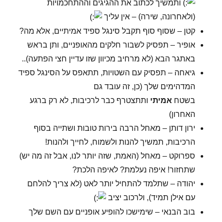
ותמשיך לכתוב את ההגיגים וההתחכמויות
(ולאחרונה, שירה) – אין עליך
קטן – שסוף סוף תקבל סינגל ספיד אמיתיים, אלא מה?
אופיר – תפסיק לשבור חלקים מהאופניים, ותן בראש
באתגר הבא (לא מרחיב מכיוון שזו עדיין חצי הפתעה)..
גיאחה – תפסיק עם השטויות, תתאפס על הסינגל ספיד
המדהימים שלך (כן, זה עובד גם
בשטח
אמיתי
ותתצטרף כבר לרכיבות, לא רק ברגע
האחרון)
ירון דותן – מאחל הרבה בירות טובות ושתייה בסוף
הרכיבות, תמשיך להנות ולשמוח, לחייך ולהנות!
ספרוקט – מאחל (האמת, שזה יותר לנו, אבל זה מה יש)
שתחזור! איפה נעלמת? לאיפה הלכת?
יהודה – שתלמד להתחיל יותר לאט (לא צריך להלחם
עם אילן תמיד), ולרכוב יציב
בוב הבנאי – שימישכו להופיע אופניים עם השם שלך