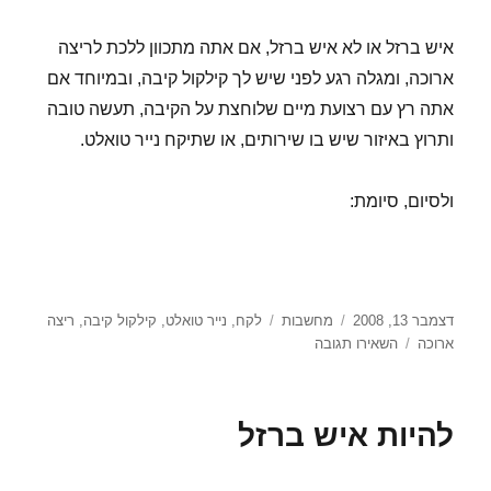
איש ברזל או לא איש ברזל, אם אתה מתכוון ללכת לריצה
ארוכה, ומגלה רגע לפני שיש לך קילקול קיבה, ובמיוחד אם
אתה רץ עם רצועת מיים שלוחצת על הקיבה, תעשה טובה
ותרוץ באיזור שיש בו שירותים, או שתיקח נייר טואלט.
ולסיום, סיומת:
פורסם
קטגוריות
תגיות
דצמבר 13, 2008
מחשבות
לקח
,
נייר טואלט
,
קילקול קיבה
,
ריצה
בתאריך
עבור
ארוכה
השאירו תגובה
הלקח
של
היום
להיות איש ברזל