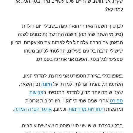
שקרו. אני חושב שהחיים שלנו עשויים מזה, בסך הכל, אז
למה לא?
לכן סוף השנה האזרחי הוא חגיגה בשבילי. יום הולדת
(סיכומי השנה שהייתה) והשנה החדשה (תיכנונים לשנה
הבאה) עם הרבה אלכוהול כלי לפתוח את הצ'אקרות. מכיוון
שיש לי הרבה בלוגים פעילים, החלטתי לכתוב משהו
ספציפי לכל בלוג.. הפעם אני אתרכז בספורט.
באופן כללי בגיזרת הספורט אני מרוצה. למדתי המון,
השתפרתי, נהניתי וגדלתי. למדתי על
תזונה
(בין השאר,
שאני שותה יותר מדי), למדתי והתנסיתי ב
פציעות
ספורט
אחרי שנים שהייתי "נקי", היו רכיבות ארוכות
ומרגשות ו
תחרויות מדהימות
, וכמובן,
אתגר הפרה המתה
.
בבלוג למדתי שיש שני סוגי פוסטים שאנשים אוהבים.