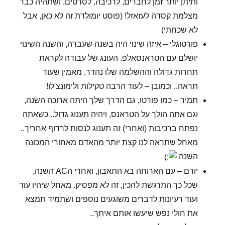
ותיתן יותר זמן לחברים, לרכיבה, לסרטים, ושתהיה כבר
מצלמת קסדה לעזאזל! (פוסט יומולדת זה לא כאן, אבל
לא שכחתי)
פורטוגלי – איזה שינוי היה בשנה שעברה, והשנה השינוי
יושלם עם הטראנסאלפ. העונג של עבודה לקראת
תחרות גדולה וההשלמה שלו נהדר, מאמין שעוד
תראה.. וכמובן – לעוד הרבה טקילות ולימונצ'לו!
תמיר – כמו פורטו, גם הדרך שלך היתה ארוכה השנה,
וגם אתה הולך על הטראנס, ויהיה תענוג גדול.. כשאתה
נפתח ברכיבות (ואחרי) זה תענוג לנסות לרדוף אחריך..
מאחל שתראה לנו קצת יותר מהאדם מאחורי המכונה
השנה
יורם – עם הארוחה בא התאבון, ואחרי הAC השנה,
שכל כך התרגשת להכין, זה לא מפסיק. מאחל שיהיו עוד
ועוד רעיונות לדברים משוגעים נוספים ושתמיד תמצא
את חולי נפש שיעשו אותם איתך..