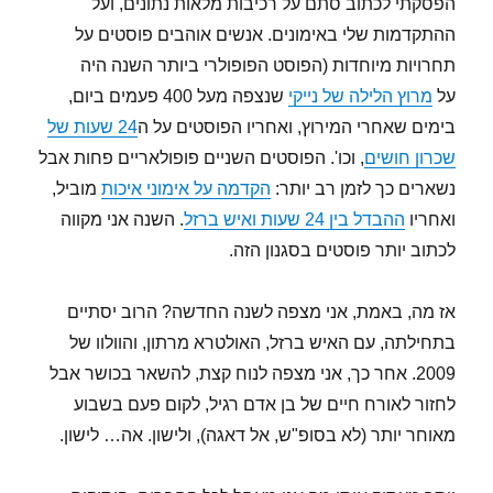
הפסקתי לכתוב סתם על רכיבות מלאות נתונים, ועל
ההתקדמות שלי באימונים. אנשים אוהבים פוסטים על
תחרויות מיוחדות (הפוסט הפופולרי ביותר השנה היה
על
מרוץ הלילה של נייקי
שנצפה מעל 400 פעמים ביום,
בימים שאחרי המירוץ, ואחריו הפוסטים על ה
24 שעות של
שכרון חושים
, וכו'. הפוסטים השניים פופולאריים פחות אבל
נשארים כך לזמן רב יותר:
הקדמה על אימוני איכות
מוביל,
ואחריו
ההבדל בין 24 שעות ואיש ברזל
. השנה אני מקווה
לכתוב יותר פוסטים בסגנון הזה.
אז מה, באמת, אני מצפה לשנה החדשה? הרוב יסתיים
בתחילתה, עם האיש ברזל, האולטרא מרתון, והוולוו של
2009. אחר כך, אני מצפה לנוח קצת, להשאר בכושר אבל
לחזור לאורח חיים של בן אדם רגיל, לקום פעם בשבוע
מאוחר יותר (לא בסופ"ש, אל דאגה), ולישון. אה… לישון.