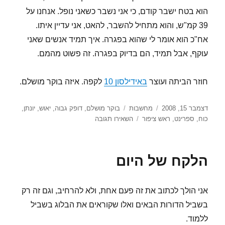
הוא בטח ישבר קודם, כי אני נשבר כשאני נופל. אנחנו על
39 קמ"ש, והוא מתחיל להשבר, להאט, אני עדיין איתו.
אח"כ הוא אומר לי שהוא בפגרה. איך תמיד אנשים שאני
עוקף, אבל תמיד, הם בדיוק בפגרה. זה פשוט מהמם.
חוזר הביתה ועוצר
באידילסון 10
לקפה. איזה בוקר מושלם.
פורסם
קטגוריות
תגיות
דצמבר 15, 2008
מחשבות
בוקר מושלם
,
דופק גבוה
,
יאוש
,
יונתן
,
בתאריך
עבור
כוח
,
ספרינט
,
ראש ציפור
השאירו תגובה
(גם)
בשביל
זה
הלקח של היום
יש
חברים
אני הולך לכתוב את זה פעם אחת, ולא להרחיב, וגם זה רק
בשביל הדורות הבאים ואלו שקוראים את הבלוג בשביל
ללמוד.