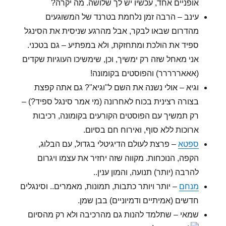
אופניים אחד, עכשיו יש לך שלושה. מה יקרה?
עינב – הרבה זמן נלחמת בטרנד של המשוגעים
מהדרום שבאו לבקר, אבל מהרגע שניסית את הסינגל
ספיד את הולכת ומתחזקת, ולא במפתיע – גם בטכני.
אני מאחל שזה רק ימשיך, וכן, שימשיכו העוגיות שקדים
(אאאררררר) והפוסטים בקומונה!
וגיא – אולי נשנה את השם ל"וגיא"? גם אתה קפצת
בצורה רצינית בכוח לאחרונה (מי אמר סינגל ספיד?) –
רק תמשיך עם הפוסטים הקורעים בקומונה, רכיבות
ארוכות ללא סוף, ואירוח חם בסיום.
ספטא
– פרצת לעולם הדיגיטלי בגדול, עם הבלוג,
הקפה, הנוכחות. מקווה שזה יחזיר את עצמו ויגרום
להרבה (יותר) תנועה, והמון ענין..
מנחם
– יותר ויותר כתבות, תמונות, מאמרים.. וסינגלים
חדשים (אמיתיים ודמיוניים) בבן שמן.
שמאי – שתלמד להנות גם מהרכיבה ולא רק מהסיום