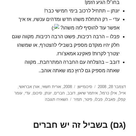
בחו"ל! הגיע הזמן!
יונתן – תתחיל לרכוב בימי חמישי כבר!
עדי – רק התחלת משהו חדש ומדהים עכשיו, אז איך
אפשר עוד להוסיף לזה משהו?
פבלו – הרבה רכיבות, פשוט הרבה רכיבות. מקווה שגם
חלק יהיו מוקדם מספיק בשבילי להצטרף, או שמשהו
יצטרך לקרות! פאקינג אמאצ'ורז.
דובב – בהצלחה עם החברה המתרחבת.. מקווה
שאתה מספיק גם לרוץ כמו שאתה אוהב..
פורסם
קטגוריות
תגיות
דצמבר 28, 2008
סיכומיישן
2008
,
אורית חשאי
,
אורן אבראשי
,
בתאריך
אייל
,
אילן כרמל
,
איתמר שיאון
,
דובב
,
חברים
,
יונתן
,
סיכום
,
עדי
,
עומר
עבור
קפלן
,
פאבלו
,
פבלו
,
פיטר
,
תמיר
השאירו תגובה
השנה
שהייתה,
השניה
(גם) בשביל זה יש חברים
שתהיה
(סיכומיישן)