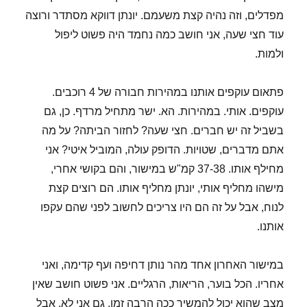
מפדלים, וזה נהיה קצת משעמם. יונתן דווקא מסתדר ורוצה
עוד חצי שעה, אני חושב כמה נחמד היה פשוט ליפול
ולמות.
פתאום עוקפים אותנו במהירות חבורה של 4 רוכבים.
עוקפים. אותי. במהירות. הא. ישר מתחיל מרדף. כן, גם
בשביל זה יש חברים. חצי שעה? לחזור הביתה? על מה
אתם מדברים, שטויות. הדופק עולה, המוביל איטי? אני
מחילף אותו. 37-38 קמ"ש במישור, והם בקושי אחרי,
מישהו מחליף אותי, יונתן מחליף אותו. הם רוצים קצת
לנוח, אבל על זה הם היו צריכים לחשוב לפני שהם עקפו
אותנו.
במישור האחרון אחד מהר נותן דחיפה ועף קדימה, ואני
אחריו. הכל בוער, הריאות, הרגליים. אני פשוט חושב שאין
מצב שהוא יכול להמשיך ככה הרבה זמן. גם אני לא, אבל