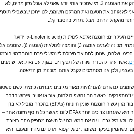
בנושא, החלטתי לבדוק את האומגה 3. מי שמכיר אותי יודע שאני לא אוכל מזון מהים, לא
 אני לא אוהב את הטעם ואת המרקם השומני, לכן ייתכן שבשבילי תוסף
ים
העיקריים: חומצה אלפא לינולנית (α-Linolenic acid, ידועה
, ממקור צמחי ומכונה לעתים אומגה 3) וחומצה לינולאית (אומגה 6). שומנים 
 הכימי שלהם, שנותן להם את היכולת לשמש ליצירת חומר דמוי הורמון
ים
, אשר עוזר להסדיר שורה של תפקידים בגוף. עם זאת, אלו שומנים
בעצמו, ולכן אנו מסתמכים לקבל אותם 'מוכנות' מן הדיאטה.
מנים גם גורם להם להיות מאוד מגיבים מבחינה כימית; לשם פשטות
י ו"מתפרקים" כאשר הם נחשפים לחום, אור או אוויר. פירוש הדבר
שאחסון, בישול או עיבוד מזון עשיר חומצות שומן חיוניות (EFAs) בהכרח מוביל לאובדן
הערך התזונתי. הבעיה היא שאנחנו צריכים יותר EFAs ליום מאשר כל תוסף תזונה אחר –
לו, ולא מיליגרם.. וגם את המשימה של השגת מספיק מהם בצורת
ם, כשהמזון בעיקר משומר, יבש, קפוא, או סתם מהיר ומעובד היא