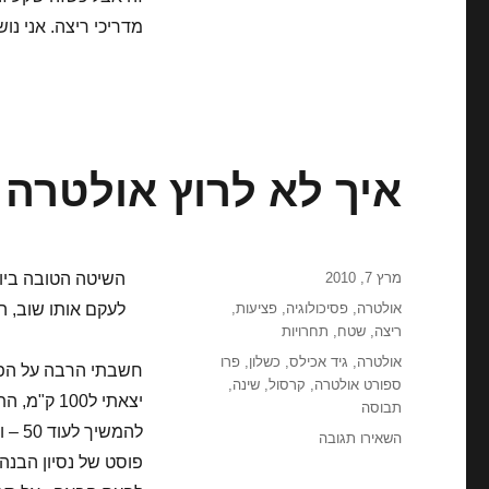
מדריכי ריצה. אני נ
איך לא לרוץ אולטרה 
פורסם
מרץ 7, 2010
בתאריך
קטגוריות
אולטרה
,
פסיכולוגיה
,
פציעות
,
לעקם אותו שוב, ה
ריצה
,
שטח
,
תחרויות
תגיות
אולטרה
,
גיד אכילס
,
כשלון
,
פרו
חשבתי הרבה על הפוס
ספורט אולטרה
,
קרסול
,
שינה
,
תבוסה
עבור
השאירו תגובה
איך
פוסט של נסיון הבנה 
לא