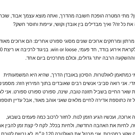
ון? מתי המטרה הופכת חשובה מהדרך, ואתה מוצא עצמך אבוד, שוכח
ת כל זה? ואיך מבדילים בין אובדן וקושי, עייפות וחוסר חשק?
מרתון ומרחקים ארוכים שונים מסוגי ספורט אחרים: הם ארוכים מאוד,
נמשכים חודשים לקראת אירוע בודד, חד פעמי,
השקעה הרבה יותר גדולים, וכולם מתרכזים ביום אחד.
מי כמתאמן לאולטרות. הסיכון באובדן הדרך, שהיא היא המשמעותית
מדי. אני רואה סביבי אנשים רבים שאובדים בתוך המירוץ הזה: מסמנים
 את שאר החיים בשביל תזונה טובה, שינה, ספורט ספורט ספורט. אני לא
ל זה כתוספת אדירה לחיים מלאים שאני אוהב מאוד, אבל עדיין תוספת
ארוכה, ועכשיו הגיע הזמן לנוח. לחזור לרכוב כמה פעמים בשבוע,
 לחיות את האהבה החדשה, ולחיות בכלל. לקח לי קצת זמן להבין א
זה אבל כשזה שקע זה שקע במהירות. אני מבטל את האולטרה 120 ק״מ, לא נרשם לקורס