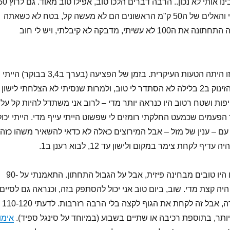
לפעם הבאה.. אל תבינו אותי לא נכון.. הרבה דברים הלכו טוב, אפילו טו
ק"מ בשטח הספציפי והאלים של ה50 ק"מ הראשונים הם לא מעשה קל, בטח לא כשאתה
אבל בשורה התחתונה את ה100 לא עשיתי, מדבקה לא קיבלתי, ויש לי חוב
– אני חושב שזו היתה הטעות העיקרית. בזמן של הפציעה (בערך ב3,4 בבוקר) הייתי
ער בערך 22 שעות. הזינוק ב2 בלילה לא הסתדר לי טוב, ולמרות שנסיתי לא הצלחתי לישון
ייפות ושטח רטוב היו כנראה יותר מדי – לרוב אני משתדל להיות קל על
הפעמים שכמעט החלקתי רומזים לי שפשוט הייתי עייף מדי. הייתי יכול
 עם – ענין של מזל – אבל המירוצים כאלה לא כדאי להשאיר משהו כזה
ף לקחת צימר במקום ולישון עד 12, לבוא רענן ב1.
– האימונים היו טובים מבחינה פיזית, אבל על הגבול התחתון. התאמנתי על 90-
ה היה קצת מדי. שוב, ביום טוב אני יכול להסתפק בזה, וכנראה גם לסיים
את המירוץ בכל מקרה, אבל זה לקחת את הגוף לקצה בלי הרבה רזרבות. לדעתי 110-120
ותר, בתוספת רכיבה או שתיים בשבוע (במיוחד על סינגל ספיד).
אימון