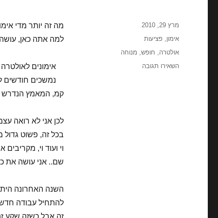
פורסם
מרץ 29, 2010
מה זה יותר מדי אימ
בתאריך
קטגוריות
אימון
,
פציעות
למה אתה כאן, עושה א
תגיות
אולטרה
,
חופש
,
מנוחה
עבור
השאירו תגובה
אימונים לאולטרה 
אימון
יתר
קמ, המאמץ הנדרש וה
לכן אני לא רואה עצ
בכל זה, פשוט גדול 
וי ועוד וי, מקריבים
שם.. אני עושה את כ
השנה האחרונה היתה 
להתחיל עבודה חדשה,