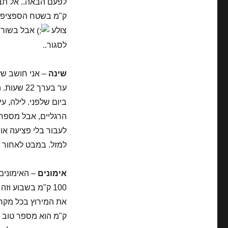
לרוץ
אולטרה
מרתון
צולע
לסגור..
שינה
ביום שלפני. לילה, ע
הרגליים, אבל מספר 
לעבור בלי פציעה או
למזל. במבט לאחור היה עדי
אימונים
100 ק"מ בשבוע וז
ק"מ הוא מספר טוב י