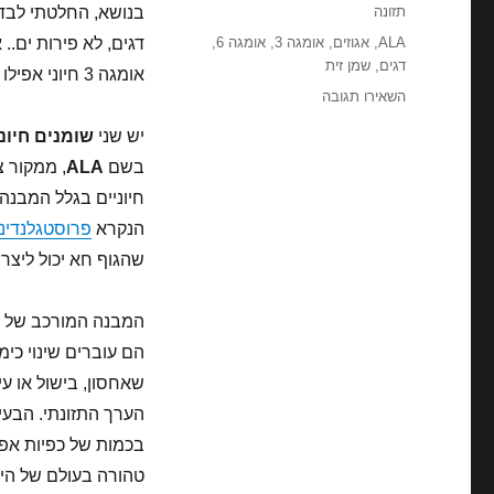
בתאריך
קטגוריות
תזונה
תגיות
ALA
,
אגוזים
,
אומגה 3
,
אומגה 6
,
דגים, לא פירות ים..
דגים
,
שמן זית
אומגה 3 חיוני אפילו יותר מהקהל הרחב. אבל נתחיל בהסבר קל..
עבור
השאירו תגובה
אומגה
יש שני
שומנים חיוני
3
לספורטאים
בשם
ALA
חיוניים בגלל המבנה
הנקרא
פרוסטגלנדינ
שהגוף חא יכול ליצר 
המבנה המורכב של שו
הם עוברים שינוי כימ
בכמות של כפיות אפי
טהורה בעולם של היו