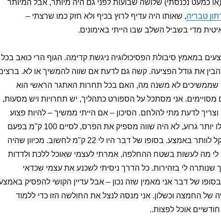
או כמעט נכנסתי) שלושה שבועות לפני גם היה מיותר, אבל המיותר
ון טבריה
, שאותו היה עדיף לרוץ בכיף ולא חזק כמו שרצתי –
ית מדי בשביל השלב שבו הייתי באימונים.
עים במאמץ סיבולת הפסיכולוגיה ניגשת קדימה. הגוף הרי כואב בכל
בין את גודל הפציעה. קשה גם לדעת אם שווה להמשיך או לא. ברצים
 שממשיכים לא משנה מה, האם בכל תחרות האתגר הראשי הוא
 מסויימים. אני מסתכל על הספורט כתהליך, יש תחרויות ויש מסעות,
וצריך לדעת מתי להלחם. הסיכון – אם הייתי ממשיך – להיות פצוע
כמה חודשים או אפילו יותר גרוע, לא היה שווה מספיק את הפרס, לסיים 100 ק"מ בפעם
הראשונה. עדיין, לא קל לוותר באמצע. בסופו של דבר היו לי 22 ק"מ לחשוב. מכיוון שהיה
ה לי מה לעשות בשטח ההחלפה, אמרתי לעצמי שאוכל ללכת ולדדות
שנותרה לי בזהירות. כל הדרך ניסיתי לשכנע את עצמי שכדאי
סופו של דבר אני מאמין שזה נכון – אבל עדיין הקושי להפסיק באמצע
ה של החמצה וכשלון. אני מנסה לנצל את החולשה הזו כדי ללמוד
חודשיים אוכל לפצות..