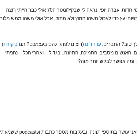
– אין תלונות מיוחדות, עבדה יופי. נראה לי שבקילומטר ה70 אולי כבר הייתי רוצה
פוחי עץ כדי לאכול משהו חמוץ ולא מתוק, אבל אולי משהו ממש מלוח
ך טוב? החברים,
עז הרים
(רוצים לפרגן להם בעצמכם? תנו
ביקורת
)
, האנשים מסביב, התמיכה, התזונה.. בגדול – ואחרי הכל – נהניתי
. ומה אפשר לבקש יותר מזה?
במסגרת הניסויים שאני עושה בתוספי תזונה, ובעקבות מספר כתבות וpodcasts ששמעתי