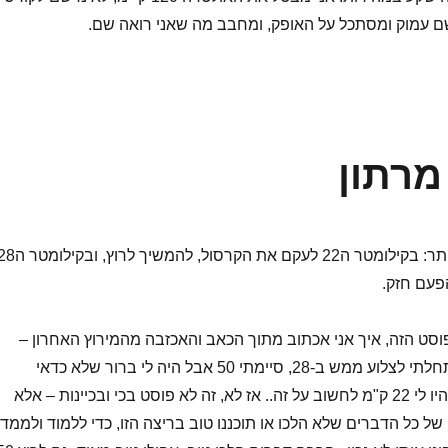
ושם עמוק ומסתכל על האופק, ומחבב מה שאני רואה שם.
מרתון
השיטה הטובה ביותר: בקילומטר ה22 לעקם את הקרסול, להמשיך לרוץ, וב
פעם חזק.
ט הזה, איך אני אכתוב מתוך הכאב והאכזבה מהמירוץ האחרון –
יצאתי ל100 ק"מ, התחלתי לצלוע ממש ב-28, סיימתי 50 אבל היה לי ברור שלא כדאי
להמשיך לעוד 50 – והיו לי 22 ק"מ לחשוב על זה.. אז לא, זה לא פוסט בכי ובכיינות – אלא
של כל הדברים שלא הלכו או תוכננו טוב בריצה הזו, כדי ללמוד ולממד