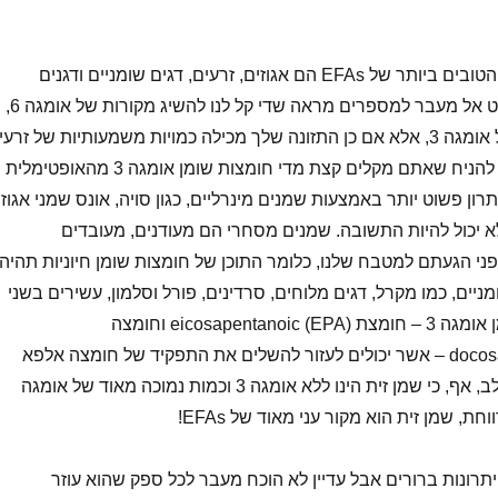
המקורות התזונתיים הטובים ביותר של EFAs הם אגוזים, זרעים, דגים שומניים ודגנים
מלאים. עם זאת, מבט אל מעבר למספרים מראה שדי קל לנו להשיג מקורות של אומגה 6,
אבל קשה יותר לקבל אומגה 3, אלא אם כן התזונה שלך מכילה כמויות משמעותיות של זרע
ודגנים מלאים, סביר להניח שאתם מקלים קצת מדי חומצות שומן אומגה 3 מהאופטימלית
ון פשוט יותר באמצעות שמנים מינרליים, כגון סויה, אונס שמני אגוז,
א יכול להיות התשובה. שמנים מסחרי הם מעודנים, מעובדים
פני הגעתם למטבח שלנו, כלומר התוכן של חומצות שומן חיוניות תהיה
מניים, כמו מקרל, דגים מלוחים, סרדינים, פורל וסלמון, עשירים בשני
סוגים שונים של שומן אומגה 3 – חומצת eicosapentanoic (EPA) וחומצה
docosahexaenoic (DHA) – אשר יכולים לעזור להשלים את התפקיד של חומצה אלפא
לינולנית בגוף. שימו לב, אף, כי שמן זית הינו ללא אומגה 3 וכמות נמוכה מאוד של אומגה
 מספר יתרונות ברורים אבל עדיין לא הוכח מעבר לכל ספק שהוא עוזר