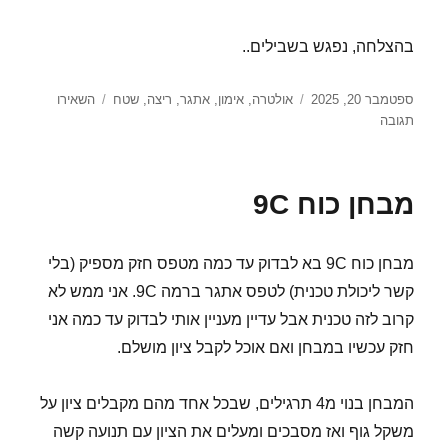
בהצלחה, נפגש בשבילים..
פורסם
קטגוריות
ספטמבר 20, 2025
אולטרה
,
אימון
,
אתגר
,
ריצה
,
שטח
השאירו
בתאריך
עבור
תגובה
חזרה
לשגרה
(?)
מבחן כוח 9C
תוכניות,
אימונים,
מטרה..
מבחן כוח 9C בא לבדוק עד כמה מטפס חזק מספיק (בלי
קשר ליכולת טכנית) לטפס אתגר ברמה 9C. אני ממש לא
קרוב לזה טכנית אבל עדיין מעניין אותי לבדוק עד כמה אני
חזק עכשיו במבחן ואם אוכל לקבל ציון מושלם.
המבחן בנוי מ4 תרגילים, שבכל אחד מהם מקבלים ציון על
משקל גוף ואז מסבכים ומעלים את הציון עם תנועה קשה