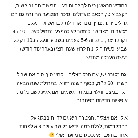
בחודש הראשון כי הולך להיות רע – הריצות תהינה קשות,
הקצב איטי, הכאבים גדולים וסיכויי הפציעה החוזרת גם הם
גדולים יותר. צריך מצד אחד לתת בראש ולהתעלם
מכאבים ומצד שני להזהר לא להפצע. נתחיל לאט – 45-50
דקות ריצה, בתקווה 5-6 פעמים בשבוע, ונעלה ב10 דק כל
שבוע. כשיהיה לי נוח לרוץ שעה וחצי (בערך עוד חודש)
נעשה הערכה מחדש.
וגם מטרה יש, אם הכל מצליח – לרוץ סוף סוף את שביל
השרון, 60 ק״מ, בסוף השנה הזו או בתחילת שנה הבאה,
תלוי במצבי ותלוי בכמות הגשמים. אם אגיע לשם כל מיני
אופציות חדשות תפתחנה.
אולי, אם אצליח, המטרה היא גם לדווח בבלוג על
ההתקדמות, לצלם כמה וידיאו כל שבוע ולהוציא לפחות
אחד בחשבון אינסטגרם מיועד, אולי