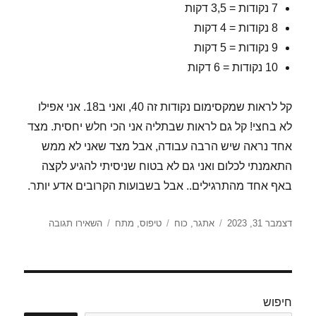
7 נקודות = 3,5 דקות
8 נקודות = 4 דקות
9 נקודות = 5 דקות
10 נקודות = 6 דקות
קל לראות שמקסימום נקודות זה 40, ואני ב18. אני אפילו
לא בחצי! קל גם לראות שבתליה אני הכי חלש יחסית. מצד
אחד נראה שיש הרבה עבודה, אבל מצד שאני לא ממש
התאמנתי לכלום ואני גם לא בטוח שניסיתי להגיע לקצה
באף אחד מהתרגילים.. אבל בשבועות הקרובים אדע יותר.
פורסם
קטגוריות
תגיות
עבור
דצמבר 31, 2023
אתגר
,
כוח
טיפוס
,
מתח
השאירו תגובה
בתאריך
מבחן
כוח
9C
חיפוש