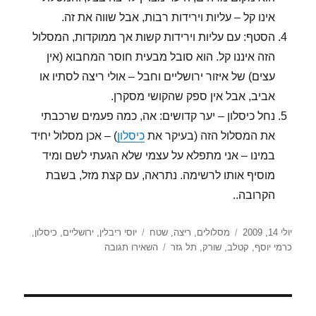
אינו קל – עליות וירידות רבות, אבל שווה את זה.
הסטף: עם עליות וירידות קשות אך ממוקדות, המסלול
הזה איננו קל. הוא סובל מבעית חוסר המחבוא (אין
עצים) של איזור ירושליים וחבל – אולי ריצה לסתיו או
אביב, אבל אין ספק שהקושי מסקרן.
נחל כיסלון – יער קדושים: אה, כמה פעמים שרכבתי
את המסלול הזה (בעיקר את
כיסלון
) – אכן מסלול יחיד
במינו – אני מתפלא על עצמי שלא הגעתי לשם ומיד
מוסיף אותו לרשימה. נתראה, עם קצת מזל, בשבת
הקרובה..
פורסם
קטגוריות
תגיות
יולי 14, 2009
מסלולים
,
ריצה
,
שטח
יוסי ריבלין
,
ירושליים
,
כיסלון
,
בתאריך
עבור
כרמי יוסף
,
קטלב
,
שורק
,
תל גזר
השאירו תגובה
מסלולים
מציע..
מסלולים..