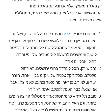
רק בגלל המאמץ, אלא גם ובעיקר בגלל הפחד
וההתרגשות, אבל בכל זאת, ממה שאני מכיר, המסלולים
האלה מעניינים מאוד.
חרשים-כיסרא:
מיכל
תמיד דיברה על חרשים, ואלי זו
סיבה מספיק טובה כדי להגיע לשם סוף סוף ולבדוק את
המקום. יוסי אומר שהמסלול שם קל, מתחילים בכניסה
לישוב וממשיכים לתשעה קילומטרים של יופי והדר.
רחוק, אבל יום אחד..
נחל שורק: מסלול נהדר בהרי ירושלים, לא רחוק
מקטלב. מסלול קל טכנית של 8 ק"מ בכיוון אחד, חזרה,
ועוד 8. לא רע. כנראה יפה מאוד וכמעט לא מוצל.. אבל
אני שואל, כבר הגעת לקטלב ואתה רץ ליד?
סובב תל גזר – כרמי יוסף: אחד ממסלולי הריצה היפים
ביותר, וגם האיזור הביתי של יוסי. אני מסכים: כרני יוסף
הוא מקום מדהים, היער מצויין לריצה בצל, והמסלול