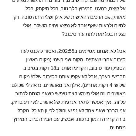
של הכנות, מחשבות, חישובים, דיבורים והתרגשות מגיעים
אל קיצם, כמעט. המירוץ הלך טוב, הכל תיקתק, הכל
מאורגן, גם הרכיבה האישית של אילן ושלי היתה טובה, רק
לסיים ולראות שאף אחד לא נפצע ויהיה מושלם. אולי
נצליח בכל זאת לתת עוד סיבוב?
אבל לא, אנחנו מסיימים ב2:02:55, ואסור להכנס לעוד
סיבוב אחרי שעתיים. מקום שני רשמי (מקום ראשון
הספיקו עוד סיבוב, והקדימו אותנו ב18 דקות בסיבוב
הרביעי בערך, אבל לא עקפו אותנו בסיבוב שלם! מקום
שלישי 4 דקות אחרינו). אילן ואני מאושרים. נראה לי שכולם
מאושרים. זה אולי נשמע קצת טיפשי כשאני מנסה לכתוב
על זה.. איך אפשר לתאר אנרגיות של אושר.. לא יודע בדיוק.
אני מברר שאף אחד לא נפגע והולך לכיוון האוכל. מקבל
בירה קרירה והמון ברכות..ועכשיו, עם הבירה ביד.. המירוץ
מסתיים.