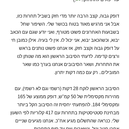
דופק גבוה, קצב הרבה יותר מדי חזק בשביל תחרות כזו,
אבל אני מרגיש מאוד בטוח בכושר שלי. השיפור שחל
בשבועות האחרונים פשוט מטורף, ואני יודע שגם עם הכאב
יבוא, וכשהכאב יבוא, אני יכול לו. אין לי בעיה. אילן כמובן חי
על דופק גבוה וקצב חזק, אז אנחנו פשוט נותנים בראש
ורצים קדימה. לדעתי הסיבוב הראשון הוא מה שנותן לנו
את התחרות, ושאר הסיבובים אנחנו בערך כמו שאר
המובילים.. רק עם כמה דקות יתרון.
הסיבוב הראשון לוקח 28 דקות (רשמי וגם לא רשמי), עם
מהירות מקסימלית של 50 קמ"ש, דופק ממוצע של 165
ומקסימלי 184. להפתעתי יחסית זה הסיבוב הקל ביותר
מבחינת סטטיסטיקות בתחרות עם 417 קלוריות לפי השעון
שלי. כנראה שהתשלום מגיע אח"כ. אנחנו מגיעים שנייים
אחרי חנוך וניל, ונשארים שם עד סוף התחרות.