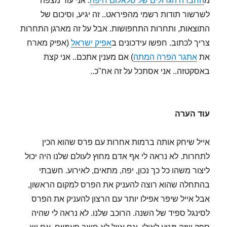
מ
החברה הגדולים של סלאלום חיפה
. אני עוד מצפה
לשרשור תודות רשמי מהפיראט.. זה יגיע, וסיכום של
התוצאות, ותחרות התחפושות. אבל על זה מארגן התחרות
צריך לכתוב. חפשו עידכונים ב
אפיק ישראל
(אפיק מארח
את
אתגר הפרה המתה
) אם מענין אתכם.. אני קצת
באסקטזה.. אני אסתכל על זה אח"כ..
עוד הערה
אייל שיחק אותה ברמות אחרות עם פרס שהוא הכין
לתחרות. לא נראה לי אף אדם מחוץ לעולם שלנו היה יכול
ליצור משהו כל כך נכון, יפה, מתאים, לאירוע. חשבתי
בהתחלה שהוא רוצה להעניק את הפרס למקום הראשון,
אבל אייל שיפר אפילו יותר עם הרצון להעניק את הפרס
לסינגל ספיד של השנה. הרוכב שלנו. לא נראה לי שהיה