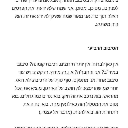
צימצמו 2 דקות בסיבוב האחרון, אבל אנחנו עדיין שתיים
לפניהם.. מסוכן.. מסוכן. אני שמח שלא ידעתי את הפרטים
האלה תוך כדי. אני מאוד שמח שאילן לא ידע את זה, הוא
היה משתגע.
הסיבוב הרביעי
אין לאן לברוח, אין יותר תירוצים. רכיבת קומונה? סיבוב
במיר"ב? אני והחבר'ה? אין. זה מירוץ, זה קשה, ויש עוד
סיבוב אחד. אני מתפקס, סוף סוף, על הרכיבה. לא דואג
יותר שמישהו יפצע, לא חושב על האירגון, מוציא את הכל
מהראש. בוא נרכב את זה חזק, בוא נסיים כמו גדולים. בוא
נטוס את המסלול הזה כאילו אין מחר. בוא ונחיה את
התחרות הזו. בוא להנות. (מדבר אל עצמי..)