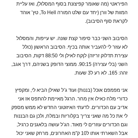
הפיראטי (מה שאומר קפיצונת בסוף המסלול), ואז עליית
המוות של וורן (יחד עם שלט המורה To Hell, טץ’ אוהד
לקראת סוף הסיבוב).
הסיבוב השני כבר סיפור קצת שונה. יש עייפות, והמסלול
לא עוזר לי להעביר אותה בכיף. הסיבוב הראשון (כולל
עצירת תדלוק זריזה) לןקח לאילן ולי 88:50 דקות, הסיבוב
השני (בלי עצירה) 90:15. ממוצי הדופק בשניהם, דרך אגב,
זהה: 165. לא רע ל3 שעות.
אני מפמפם אוכל (בננות) ועוד ג’ל שאילן הביא לי, ומקפיץ
כדורי מלח כאילו אין מחר. הרגל מאיימת להתפס אז אני
אדיב עם הכדורים. לדעתי האיזוטוני החדש לא ממש מספק
לי את כל מה שאני צריך בקלוריות ובמלח, ולכן גם הבננות
וגם הכדורים עוזרים לי מאוד. הג’ל עושה בלאגנים כרגיל,
אבל השארתי אותו ל10 ק”מ האחרונים, מרחק שאני יכול