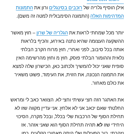
אילן הוסיף גלריה של
רוכבים בסינגלים
ורון את
התמונות
המדהימות האלה
(התמונה הסימבולית למטה זה משם).
יותר מכל שמחתי לראות את
הגלריה של שרון
– חוץ מאשר
ההשקעה העצומה שהיא נתנה באירוע, והכיף בלראות
אותה בכל סיבוב, לפני ואחרי, חוץ מרוח הקרב הבלתי
נלאית וההומור הבלתי פוסק, חוץ מ וחוץ מהרשימה האין
סופית שאני יכול להמשיך ולכתוב כאן, הכישרון שלה למצא
את התמונה הנכונה, את הזוית, את העימוד, פשוט משאיר
את כולם מאחור.
את האתגר הזה חצי עשיתי וחצי לא. הצוואר כאב לי ומראש
החלטתי שאם יכאב אני לא אלחץ. אני עדיין מקווה שזו לא
תחילת הסוף של הרכבות שלי בכלל, ובכל מקרה, הסיכוי
היחידי שזו
לא
תהיה תחילת הסוף הוא שאני אזהר. אז
נזהרתי. רוב הפעילות שלי היתה מאחורי הקלעים, כמו