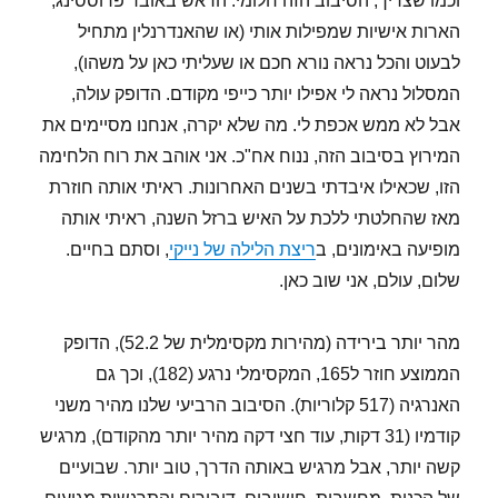
וכמו שצריך, הסיבוב הזה חלומי. הראש באובר פרוססינג,
הארות אישיות שמפילות אותי (או שהאנדרנלין מתחיל
לבעוט והכל נראה נורא חכם או שעליתי כאן על משהו),
המסלול נראה לי אפילו יותר כייפי מקודם. הדופק עולה,
אבל לא ממש אכפת לי. מה שלא יקרה, אנחנו מסיימים את
המירוץ בסיבוב הזה, ננוח אח"כ. אני אוהב את רוח הלחימה
הזו, שכאילו איבדתי בשנים האחרונות. ראיתי אותה חוזרת
מאז שהחלטתי ללכת על האיש ברזל השנה, ראיתי אותה
מופיעה באימונים, ב
ריצת הלילה של נייקי
, וסתם בחיים.
שלום, עולם, אני שוב כאן.
מהר יותר בירידה (מהירות מקסימלית של 52.2), הדופק
הממוצע חוזר ל165, המקסימלי נרגע (182), וכך גם
האנרגיה (517 קלוריות). הסיבוב הרביעי שלנו מהיר משני
קודמיו (31 דקות, עוד חצי דקה מהיר יותר מהקודם), מרגיש
קשה יותר, אבל מרגיש באותה הדרך, טוב יותר. שבועיים