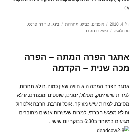
cy
פורסם
קטגוריות
תגיות
יולי 4, 2010
אופניים
,
כביש
,
תחרויות
בינג
,
טור דה פרנס
,
בתאריך
עבור
טכנולוגיה
השאירו תגובה
הטור
דה
פרנס
אתגר הפרה המתה – הפרה
במאה
ה21
מכה שנית – הקדמה
אתגר הפרה המתה הוא חוויה שאין כמוה. זו לא תחרות,
למרות שיש זינוק, מסלול, זמנים, שופטים ומנצחים. זו לא
מסיבה, למרות שיש מוזיקה, אוכל והרבה, הרבה אלכוהול.
זה לא מפגש חברתי, למרות שעשרות אנשים מחוברים
מגיעים במיוחד ב6:30 בבוקר יום שישי..