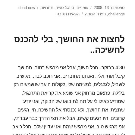
פורסם
קטגוריות
תגיות
ספטמבר 13, 2008
אופניים
,
סינגל ספיד
,
תחרויות
dead cow
בתאריך
עבור
challenge
,
הפרה המתה
השאירו תגובה
אתגר
הפרה
המתה
לחצות את החושך, בלי להכנס
לחשיכה..
4:30 בבוקר, הכל חשוך, אבל אני מרגיש בטוח. החושך
קיבל אותי אליו, ואנחנו מחוברים. אני רוכב לבד, ומקשיב
לשביל, לגלגלים, לנשימה שלי, לקולות היער שנשמעים רק
בלילה. פתאום מרחוק אני שומע את קריאת התרנגול,
שמודיע כאילו לי על תחילת בואו של הבוקר, ואני יודע
שחציתי את החושך, ולא נכנסתי אל החשיכה. היו רגעים
קרובים, היו רגעים קשים, אבל את חצי הדרך כבר עברתי,
אני מרגיש טוב, אני מרגיש שמח ואני עדיין שלם. הכל כואב