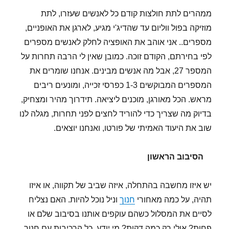
ממהרים לתת חולצות קודם כל לאנשים שעזרו, לתת
מוזיקה בפול ווליום עד שהדיג'י מגיע, לארגן את האופניים,
מספרים.. אני אוהב את האופציה לחלק לאנשים מספרים
לפי בחירתם, הקודם זוכה. כמובן שאין לי הרבה תחרות על
המספר 27, אבל מה אנשים מבינים. אנחנו שומרים את
המספרים המבוקשים 1-3 כפרסי זכייה, ומונעים ריבים
מראש. הכל מאורגן, מוכנים ליציאה. תידרוך מהיר ומצחיק,
בדיוק מה שצריך כדי להוריד לחצים לפני תחרות, מגלה לנו
שוב את היעוד האמיתי של פורטו, ואנחנו יוצאים.
הסיבוב הראשון
יש איזו מחשבה בהתחלה, איזה שביב של תקווה, או איזו
תהיה, על כמה מאחורי
חנוך
וניל נוכל להיות. האם נצליח
לסיים את המסלול כשהם עוקפים אותנו בסיבוב שלם או
פחות? אולי רק כמה דקות? מי יודע. כל הרכיבות עם חנוך