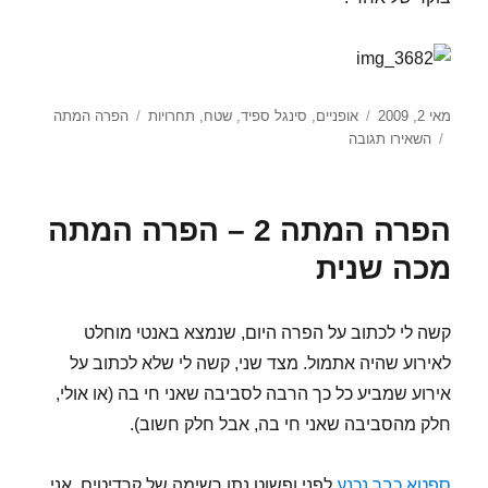
פורסם
קטגוריות
תגיות
מאי 2, 2009
אופניים
,
סינגל ספיד
,
שטח
,
תחרויות
הפרה המתה
בתאריך
עבור
השאירו תגובה
אתגר
הפרה
המתה
הפרה המתה 2 – הפרה המתה
–
הפרה
מכה שנית
מכה
שנית
–
קשה לי לכתוב על הפרה היום, שנמצא באנטי מוחלט
הקדמה
לאירוע שהיה אתמול. מצד שני, קשה לי שלא לכתוב על
אירוע שמביע כל כך הרבה לסביבה שאני חי בה (או אולי,
חלק מהסביבה שאני חי בה, אבל חלק חשוב).
ספטא כבר נכנע
לפני ופשוט נתן רשימה של קרדיטים. אני