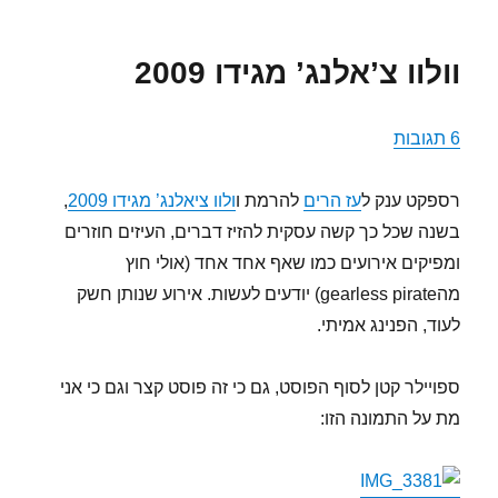
הפרה
המתה
2
וולוו צ’אלנג’ מגידו 2009
–
הפרה
המתה
6 תגובות
מכה
שנית
רספקט ענק ל
עז הרים
להרמת ו
ולוו ציאלנג’ מגידו 2009
,
בשנה שכל כך קשה עסקית להזיז דברים, העיזים חוזרים
ומפיקים אירועים כמו שאף אחד אחד (אולי חוץ
מהgearless pirate) יודעים לעשות. אירוע שנותן חשק
לעוד, הפנינג אמיתי.
ספויילר קטן לסוף הפוסט, גם כי זה פוסט קצר וגם כי אני
מת על התמונה הזו: