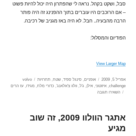
סבל, ושקט בקהל. נראה לי שהפתרון היה יכול להיות פשוט
– אם הרוכבים היו עוברים בתוך ההפנינג זה היה פותר
הרבה מהבעיה.. חבל. לא היה באז מגניב של רכיבה.
הפודיום והמסלול:
View Larger Map
פורסם
קטגוריות
תגיות
אפריל 5, 2009
אופניים
,
סינגל ספיד
,
שטח
,
תחרויות
volvo
בתאריך
challenge
,
איזוטוני
,
אילן
,
ג'ל
,
וולוו צ'אלאנג'
,
כדורי מלח
,
מגידו
,
עז הרים
עבור
השאירו תגובה
וולוו
צ’אלנג’
מגידו
אתגר הוולוו 2009, זה שוב
2009
מגיע