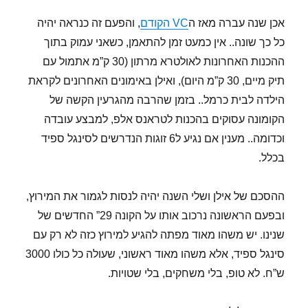
אכן שנה עברה מאז ה
VC הקודם
, והפעם זה כנראה יהיה
כל כך שונה.. אין כמעט זמן להתאמן, כשאני עמוק בתוך
ההכנות האחרונות לאולטרא מרתון (30 ק”מ אתמול עם
תיק מיים, 30 ק”מ היום), ואילן באימונים האחרונים לקראת
הילדה לבית כרמל.. בזמן שהרבה מהגרעין הקשה של
הקומונה עסוקים בהכנות לטראנס אלפ, למבצע עובדה
וכדומה.. מענין אם נגיע ל6 זוגות הנדרשים לסינגל ספיד
בכלל.
ההסכם של אילן ושלי השנה יהיה לנסות לגמור את המירוץ,
ובפעם הראשונה נרכוב אותו על הקונה 29” החדשים של
שנינו. יש משהו מאוד מפתה להגיע למירוץ כזה לא רק עם
סינגל ספיד, אלא משהו מאוד ראשוני, שעולה כל כולו 3000
ש”ח. לא טופ, בלי משחקים, בלי שטויות.