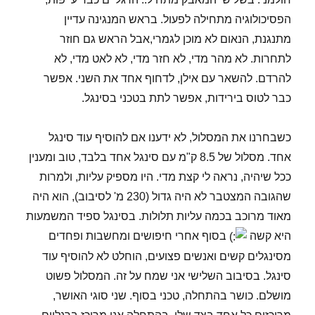
הפסיכולוגיה מתחילה לפעול. בראש המנגינה עדיין
מתנגנת, הנאום לא מוכן לגמרי,אבל הראש גם חוזר
לתחרות. לא מהר מדי, לא חזר מדי, לא לאט מדי, לא
להרדם. להשאר עם אילן, לדחוף אחד את השני. אפשר
כבר לטוס בירידות, אפשר לתת בטכני בסינגל.
כשבחרנו את המסלול, לא ידענו אם להוסיף עוד סינגל
אחד. מסלול של 8.5 ק"מ עם סינגל אחד בלבד, טוב ומענין
ככל שיהיה, נראה לי קצת מדי. היו מספיק עליות, ולמרות
שהגובה המצטבר לא היה גדול (230 מ' לסיבוב), הוא היה
מאוד מרוכב בכמה עליות תלולות. בסינגל ספיד המשמעות
היא קשה
בסוף אחרי חיפושים ומחשבות ופחדים
מסינגלים קשים ואנשים פצועים, הוחלט לא להוסיף עוד
סינגל. בסיבוב השלישי אני שמח על זה. המסלול פשוט
מושלם. כושר בהתחלה, טכני בסוף. שני סוגי האושר,