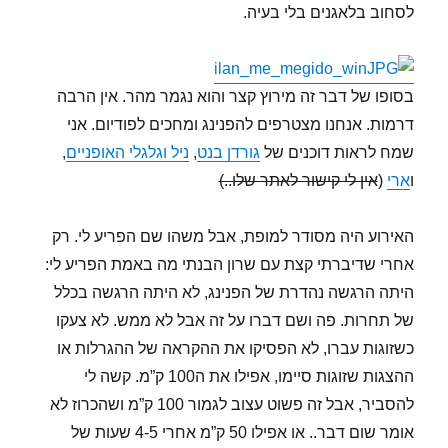
לסחוב בלאגנים בלי בעיה.
בסופו של דבר זה מירוץ קצר והוא נגמר מהר. אין הרבה
דרמות. אנחנו מצטרפים להפנינג ומחכים לפודיום. אני
שמח לראות דוכנים של
גורדן בנט
,
ניל וגלגלי האופניים
,
ו
ארי
(
אין לי קישור לאתר שלו..)
האירוע היה מסודר למופת, אבל משהו שם הפריע לי. רק
אחרי שדיברתי קצת עם שרון הבנתי מה באמת הפריע לי:
היתה הרגשה נהדרת של הפנינג, לא היתה הרגשה בכלל
של תחרות. פה ושם דברו על זה אבל לא ממש. לא צעקו
כשזוגות עברו, לא הפסיקו את ההקראה של ההגרלות או
ההצגות שזוגות סיימו, אפילו את ה100 ק”מ. קשה לי
להסביר, אבל זה פשוט עצוב לגמור 100 ק”מ ושהכרוז לא
אומר שום דבר.. או אפילו 50 ק”מ אחרי 4-5 שעות של