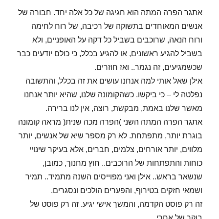
אתגר הפרה המתה הוא חגיגה של כל אלה יחד. חבורה של
אנשים המאוחדים בתשוקה של רכיבה, של רוח לחימה
ורוח הנאה, שרוכבים בשביל כל דקה על האופניים, ולא
בשביל להגיע ראשונים, או להגיע בכלל, כי כולם יודעים כבר
שכשמגיעים, זה נגמר.. ואז חוזרים.
אילן שאל אותי למה אנחנו עושים את זה בכלל, והתשובה
נפלטה לי – כי ביקשו. כשהקומונה שלנו, שהיא יותר אנחנו
מאשר שלנו באמת, מבקשת, רוצה, אין לנו ברירה.
אתגר הפרה המתה השני )הפרה מכה שנית( מראה קומונה
בוגרת יותר, מתפתחת. לא רק מספר שיא של אנשים, יותר
מלווים, יותר אורחים, צלמים, חברים, אלא בעיקר שינויי
כוחות והתפתחות של הרוכבים.. חוץ מחנוך, כמובן,
שנשאר בראש.. אילן ואני מפוייסים השנה מתמיד.. תמיר
ושמאי חזקים בטירוף, והפערים הולכים ונסגרים.
זה רק פוסט הקדמה, והמשך אישי יגיע. זה רק פוסט של
בוקר של אחרי.