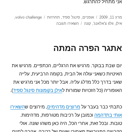
אני מתחיל להתרגש.
פורסם
קטגוריות
תגיות
מרץ 11, 2009
אופניים
,
סינגל ספיד
,
תחרויות
volvo challenge
,
בתאריך
עבור
אילן
,
וולוו צ'אלאנג'
,
קונה
השאירו תגובה
אתגר
הוולוו
2009,
אתגר הפרה המתה
זה
שוב
מגיע
יום שבת בבוקר. מרגיש את הרגליים, הכתפיים. מרגיש את
האיטיות כשאני עולה אל הבית, בקומה הרביעית, עלייה
שאני בדרך כלל מדלג עליה. אבל יותר מכל אני מרגיש את
האופוריה (כל הזכויות שמורות ל
אילן בקומונות סינגל ספיד
).
כתבתי כבר בעבר על
מרוצים מדהימים
, מירוצים ש
השאירו
אותי בתדהמה
וכמובן על רכיבות מטורפות, מדהימות.
טובות. ובכל זאת, אחרי הכל, היה כאן משהו שונה. אולי
הקבוצה המגובשת מאחורי שעות של רכיבה, אהבה לחיים