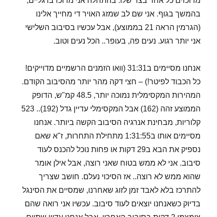
מרוכזים כל אחד בצד שלו. בהתחלה אני מרוכז ברגליים,
בהמשך בגוף. אני שם לב שמזג האויר די מחייך אלינו
(הגרמין הראה 21 בממוצע), אבל עכשיו בסיבוב השלישי
אני יותר רגוע. נעים פה, בעופר.. הכל נעים וטוב.
אנחנו מסיימים ב31:31 (וואו הזמנים הרשמיים מדוייקים!
כל הכבוד לפיטר!) – חצי דקה מהר יותר מהסיבוב הקודם.
המהירות המקסימלית נמוכה יותר, 48.5 קמ"ש, הדופק
הממוצע זהה (162) אבל המקסימלי עדיין גדל (192).. 523
קלוריות, מבחינת אנרגיה הסיבוב הקשה ביותר. אנחנו
מסיימים אותו ב1:31:55 מתחילת התחרות, ז"א שאם
נספיק את הבא ב29 דקות או פחות נוכל להכנס לעוד
סיבוב. אני לא ממש בטוח שאני רוצה, אבל אילן אומר
שהוא ממש לא רוצה.. אז הסיכוי נעלם. חושב שצריך
להתרכז בלא לאבד זמן לזוג שאחרנו, שמסיים את הסינגל
בדיוק כשאנחנו יוצאים לעוד סיבוב. עכשיו אני רואה שהם