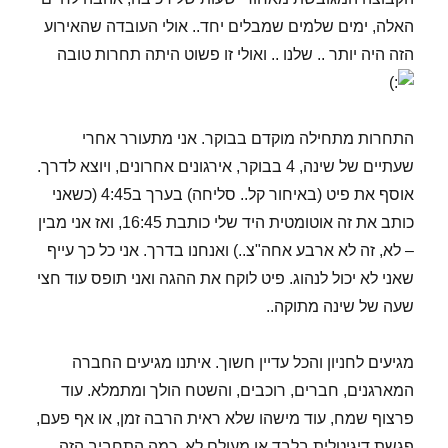
האלה, ימים שלמים שמבלים יחד.. אולי העובדה שהאירוע
הזה היה יותר .. שלנו .. ואולי זו פשוט היתה תחרות טובה
התחרות מתחילה מוקדם בבוקר. אני מתעורר אחרי
שעתיים של שינה, 4 בבוקר, אירגונים אחרונים, ויוצא לדרך.
אוסף את פיט (באיחור קל.. סליחה) בערך ב4:45 (כשאני
כותב את זה אוטומטית היד שלי כותבת 16:45, ואז אני מבין
– לא, זה לא ארבע אחה"צ..) ואנחנו בדרך. אני כל כך עייף
שאני לא יכול לנהוג. פיט לוקח את ההגה ואני תופס עוד חצי
שעה של שינה מתוקה..
מגיעים לחניון והכל עדיין חשוך. איתנו מגיעים החברה
המארגנים, חברים, רוכבים, והשטח הולך ומתמלא. עוד
פרצוף שמח, עוד מישהו שלא ראית הרבה זמן, או אף פעם,
פגשת דיגיטלית בלבד או מעולם לא. כמה התחביב הזה