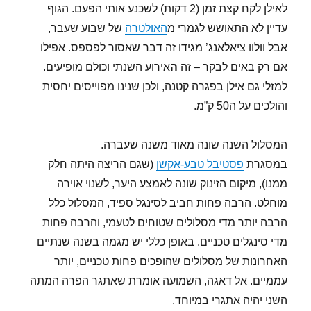
לאילן לקח קצת זמן (2 דקות) לשכנע אותי הפעם. הגוף
עדיין לא התאושש לגמרי מ
האולטרה
של שבוע שעבר,
אבל וולוו ציאלאנג’ מגידו זה דבר שאסור לפספס. אפילו
אם רק באים לבקר – זה
ה
אירוע השנתי וכולם מופיעים.
למזלי גם אילן בפגרה קטנה, ולכן שנינו מפוייסים יחסית
והולכים על ה50 ק”מ.
המסלול השנה שונה מאוד משנה שעברה.
במסגרת
פסטיבל טבע-אקשן
(שגם הריצה היתה חלק
ממנו), מיקום הזינוק שונה לאמצע היער, לשנוי אוירה
מוחלט. הרבה פחות חביב לסינגל ספיד, המסלול כלל
הרבה יותר מדי מסלולים שטוחים לטעמי, והרבה פחות
מדי סינגלים טכניים. באופן כללי יש מגמה בשנה שנתיים
האחרונות של מסלולים שהופכים פחות טכניים, יותר
עממיים. אל דאגה, השמועה אומרת שאתגר הפרה המתה
השני יהיה אתגרי במיוחד.