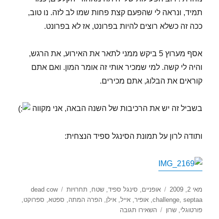
תמיד, ונראה לי שהפעם קצת פחות שמו לב לזה. נו טוב,
ככה זה כשלא רוצים להיות בפרונט, אז לא בפרונט.
אסף מערוץ 5 ביקש ממני לתאר את האירוע, את הרגש,
והיה לי קשה. למי שמכיר אותי זה אומר המון. ואם אתם
קוראים את הבלוג, אתם מכירים.
בשביל זה יש את הרכיבות של השנה הבאה, אני מקווה
ותודה לרון על תמונת הסינגל ספיד הנצחית:
פורסם
קטגוריות
תגיות
מאי 2, 2009
אופניים
,
סינגל ספיד
,
שטח
,
תחרויות
dead cow
בתאריך
septaa
,
challenge
,
אופיר
,
אייל
,
אילן
,
הפרה המתה
,
ספטא
,
ספרוקט
,
עבור
פורטוגלי
,
שרון
השאירו תגובה