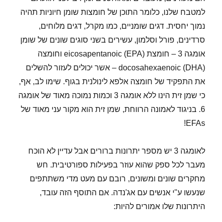
למטבח שלנו, כלומר התוכן של חומצות שומן חיוניות תהיה
נמוך יחסית. דגים שומניים, כמו מקרל, דגים מלוחים,
סרדינים, פורל וסלמון, עשירים בשני סוגים שונים של שומן
אומגה 3 – חומצת eicosapentanoic (EPA) וחומצה
docosahexaenoic (DHA) – אשר יכולים לעזור להשלים
את התפקיד של חומצה אלפא לינולנית בגוף. שימו לב, אף,
כי שמן זית הינו ללא אומגה 3 וכמות נמוכה מאוד של אומגה
6. בניגוד לאמונה הרווחת, שמן זית הוא מקור עני מאוד של
EFAs!
לאומגה 3 יש מספר יתרונות ברורים אבל עדיין לא הוכח
מעבר לכל ספק שהוא עוזר בפעילות ספורטיבית. חש
מחקרים שונים ומשונים, רובם עם מעט מדי משתתפים
שנעשו ע"י אנשים עם אג'נדה. אם התוסף הזה עובד,
היתרונות שלו אמורים להיות: