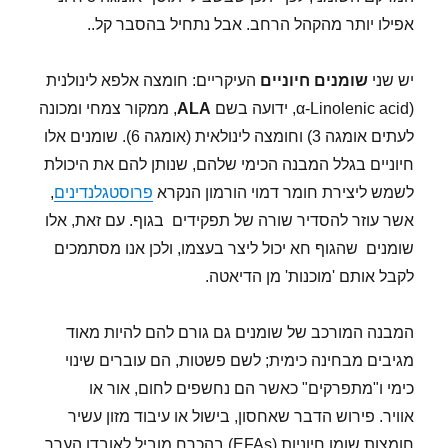
אפילו יותר מהקהל הרחב. אבל נתחיל בהסבר קל..
יש שני
שומנים חיוניים
העיקריים: חומצה אלפא לינולנית
(α-Linolenic acid, ידועה בשם
ALA
, ממקור צמחי ומכונה
לעתים אומגה 3) וחומצה לינולאית (אומגה 6). שומנים אלו
חיוניים בגלל המבנה הכימי שלהם, שנותן להם את היכולת
לשמש ליצירת חומר דמוי הורמון הנקרא
פרוסטגלנדינים
,
אשר עוזר להסדיר שורה של תפקידים בגוף. עם זאת, אלו
שומנים שהגוף חא יכול ליצר בעצמו, ולכן אנו מסתמכים
לקבל אותם 'מוכנות' מן הדיאטה.
המבנה המורכב של שומנים גם גורם להם להיות מאוד
מגיבים מבחינה כימית; לשם פשטות, הם עוברים שינוי
כימי ו"מתפרקים" כאשר הם נחשפים לחום, אור או
אוויר. פירוש הדבר שאחסון, בישול או עיבוד מזון עשיר
חומצות שומן חיוניות (EFAs) בהכרח מוביל לאובדן הערך