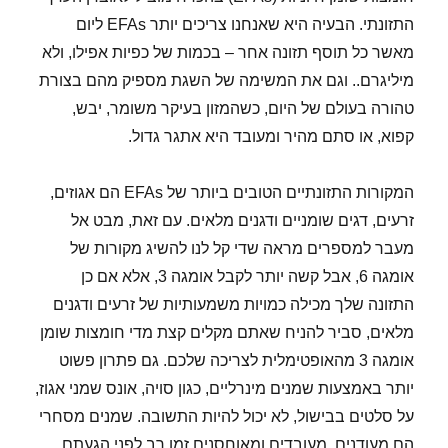
התזונתי. הבעיה היא שאנחנו צריכים יותר EFAs ליום
מאשר כל תוסף תזונה אחר – בכמות של כפיות אפילו, ולא
מיליגרם.. וגם את המשימה של השגת מספיק מהם בצורת
טהורה בעולם של היום, כשהמזון בעיקר משומר, יבש,
קפוא, או סתם מהיר ומעובד היא אתגר גדול.
המקורות התזונתיים הטובים ביותר של EFAs הם אגוזים,
זרעים, דגים שומניים ודגנים מלאים. עם זאת, מבט אל
מעבר למספרים מראה שדי קל לנו להשיג מקורות של
אומגה 6, אבל קשה יותר לקבל אומגה 3, אלא אם כן
התזונה שלך מכילה כמויות משמעותיות של זרעים ודגנים
מלאים, סביר להניח שאתם מקלים קצת מדי חומצות שומן
אומגה 3 מהאופטימלית לצריכה שלכם. גם פתרון פשוט
יותר באמצעות שמנים מינרליים, כגון סויה, אונס שמני אגוז,
על סלטים בבישול, לא יכול להיות התשובה. שמנים מסחרי
הם מעודנים, מעובדים ומאוחסנים זמן רב לפני הגעתם