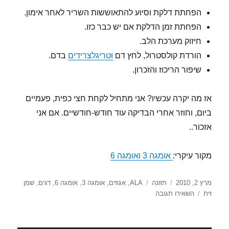
הפחתת דלקת וסיוע להתאוששות השריר לאחר אימון.
הפחתת זמן הדלקת אם יש כבר כזו.
חיזוק מערכת הלב.
הורדת קולסטרול, לחץ דם
וטריגלצרידים
בדם.
שיפור הריכוז והזכרון.
אז מה יקרה עכשיו? אני מתחיל לקחת חצי כפית, פעמיים
ביום, וחוזר אחרי הבדיקה עוד חודש-חודשיים. אם אני
אזכור..
מקור עיקרי:
אומגה 3 ואומגה 6
פורסם
קטגוריות
תגיות
מרץ 2, 2010
תזונה
ALA
,
אגוזים
,
אומגה 3
,
אומגה 6
,
דגים
,
שמן
בתאריך
עבור
זית
השאירו תגובה
אומגה
3
לספורטאים