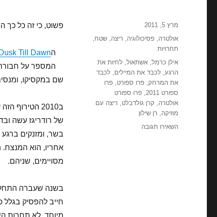
פורסם
מרץ 5, 2011
פשוט, כי זה כל כך הרבה יותר
בתאריך
קטגוריות
אולטרה
,
פסיכולוגיה
,
ריצה
,
שטח
,
תחרויות
הDTD,
Dusk Till Dawn
תגיות
אילן כרמל
,
אשתאול
,
לחיות את
המספר על חבורה ש
הרגע
,
לכבד את המיילים
,
לכבד
שם במקסיקו, ומנסים,
את המרחק
,
פרו ספורט
,
פרו
ספורט 2011
,
פרו ספורט
אולטרה
,
קרן גולדבלט
,
ריצה עם
מוזיקה
,
רן שילון
של רודריגז עשה ובד
עבור
השאירו תגובה
בשר, ומזנקים ברגע 
DTD
2011
אחריו, הוא המנצח. 
–
מסויימים, שניהם.
אל
תעשו
את
בשנה שעברה התחלתי 
זה
חייב להפסיק בגלל כ
בבית
מיוחד, לא תחרות השנ