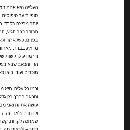
העלייה היא אחת המטו
סופיות עד טיפוסים 
יותר מריצה בלבד. ה
הבוקר כבר הגיע, הח
בפנים, כשלא קר ולא 
מדאיג בברך, מאחורה
ודי מודע לרגישות של
הזו, והכאב שבא בעק
מוכרים ועוד יבואו כ
והכאב בברך רק גדל 
עושה את זה ואני מבי
ולדחוף הלאה, זה הרג
שמחכה לקרות. קשה ל
כדור – ולראות מה יק