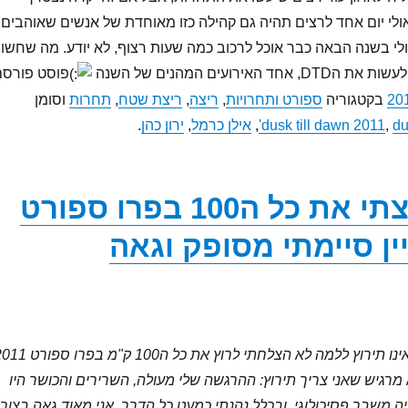
אולי יום אחד לרצים תהיה גם קהילה כזו מאוחדת של אנשים שאוהבים
לי בשנה הבאה כבר אוכל לרכוב כמה שעות רצוף, לא יודע. מה שחשו
אירועים המהנים של השנה
פוסט פורסם
בקטגוריה
ספורט ותחרויות
,
ריצה
,
ריצת שטח
,
תחרות
וסומן
du
,
dusk till dawn 2011
,
אילן כרמל
,
ירון כהן
.
איך לא רצתי את כל ה100 בפרו ספורט
 מרגיש שאני צריך תירוץ: ההרגשה שלי מעולה, השרירים והכושר היו
יה משבר פסיכולוגי, ובכלל נהנתי כמעט כל הדרך. אני מאוד גאה בצור