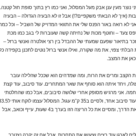
 נוצר מעין ענן אבק מעל המסלול, ואני כמו רץ בתוך סופת חול קטנה.
בות (איך לא הבאתי משקפיים?!) אבל זו לא הבעיה הגדולה – הבעיה
אני לא רואה באור הפנס שלי את התוואי המדוייק של השביל – וכל כמה
ס צעד – וחוטף מכות של נחיתה קשה שעוברות לי בגב כמו מכת
נזכר בתיאור שפעם שמעתי של ההבדל בין רצי אולטרה ואנשי ברזל –
הבלתי צפוי, את מה שקורה, ואילו אנשי ברזל נוטים לתכנן בקפידה כל
כאן את המצב.
 את הקצב ומרים את הרוח, ומה שמדהים הוא שככל שהלילה עובר
עולה, ויחד איתה הוא סוחף את שאר המתחרים. עוד סיבוב, עוד קצת
חמה. אני מרגיש מסופק אחרי שלושה סיבובים, אבל כמו שהחלטתי
אז אני מאריך טיפה את הדרך, ומסיים את כל הריצה הזו בערך ב4 שעות, עייף וכואב, אבל
יח לארגן עוד רצים שיעשו את התחרות, אבל אם זה יקרה נצטרך