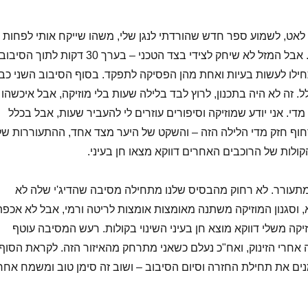
לאט, לשמוע ספר חדש שהורדתי לנגן שלי, משהו שייקח אותי לפחות
ל4-5 שעות מעניינות. אבל המזל לא שיחק לצידי בצד הטכני – בערך 30 דקות לתוך הסיבוב
חילו לעשות בעיות ואחת מהן הפסיקה לתפקד. בסוף הסיבוב השני כב
ל. זה לא היה בתכנון, לרוץ לבד בלילה שעות בלי מוזיקה, אבל איכשהו
 מדי. אני יודע שמוזיקה וסיפורים עוזרים לי להעביר שעות, אבל בכלל
וף חזק מדי הלילה הזה – והשקט של היער מצד אחד, ההתעוררות של
קולות של הרוכבים האחרים דווקא מצאו חן בעיני.
מתעורר. לא רחוק מהבסיס שלנו מתחילה מסיבה שהדיג'י שלה לא
, וסגנון המוזיקה משתנה מאומצות אומצות לריטה ורמי, אבל לא אכפת
וזיקה משלי דווקא מוצא חן בעיני השינוי בקולות. רעש המסיבה עוטף
אחרי הזינוק, ואח"כ נעלם כשאני מתרחק מהאיזור הזה. לקראת הסוף
ם את תחילת החזרה וסיום הסיבוב – ושוב זה סימן טוב ומשמח אחר