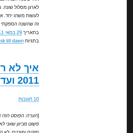
לארגן מסלול שונה. 
לעשות משהו יחד. או
זה שהשנה הספקתי לעשות את הDTD, אחד ה
בתאריך
29 במאי 2011
בתגיות
sk till dawn'
2011 ועדיין סיימתי מסופק וגאה
10 תגובות
[
פשוט מכיוון שאני לא
חזקים ומוכנים, לא ה