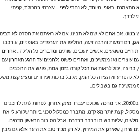
א התאמנתי באופן מיוחד, לא נחתי לפני – עצרתי במכולת, קניתי
י לדרך.
איזו חוויה מדהימה יש בdtd. אם אתם לא שם לא תבינו. אם לא ראיתם את הסרט לא תבינו.
אגן, דם דמעות והרבה זיעה, החליפו את הערפדים באופניים, עירבבו
ת חיים משוגעים. אנשים יושבים, שותים ומדברים כל הלילה.. אחרים
עם עוצרים ואז ממשיכים, ואחרים פשוט נלחמים עד הרגע האחרון עם
, בריצה, יכול לראות את הכל קורה בזמן אמת, פוגש את הרוכבים
 להפריע וזז הצידה כל הזמן, מקבל ברכות ועידודים ומציע קצת משלי
ס ממשיכה גם בשבילים..
הזינוק מתחיל בערך ב20:00. אני מחכה שכולם יעברו ומזנק אחרון, לפחות לתת לרוכבים
התחלה קלה יותר. המסלול, קצת יותר מ8 ק"מ, מתברר כמסלול טכני ביותר שקורע לי את
ן סלעים, עליות קשות והרבה דרדרת, אבל הסיבוב הראשון מדהים.
ם שירון, שאירגן את המירוץ, לא רק מכיר טוב את היער אלא גם מבין