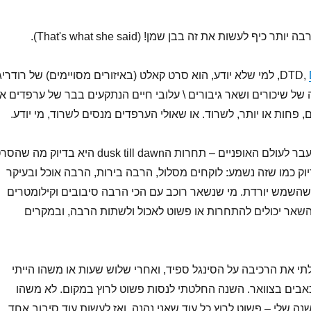
 כיף לעשות את זה בבן שמן! (That's what she said).
, למי שלא יודע, הוא סרט קאלט (באיזורים מסויימים) של רודריג
ל שיכורים ושאר גיבורים \ עלובי חיים הנתקעים בבר של ערפדים אי
 פחות או יותר, לשרוד. או שאולי הערפדים מנסים לשרוד, מי יודע.
ב2010 הטירוף הזה עבר לעולם האופניים – תחרות הdusk till dawn היא בדיוק מה ש
יוק כמו שזה נשמע: לוקחים מסלול, הרבה בירות, הרבה אוכל ובעיקר
שהשמש יורדת. מי שנשאר רוכב עם הכי הרבה סיבובים וקילומטרים
השאר יכולים להתחרות או פשוט לאכול ולשתות הרבה, ובמקרים
את הרכיבה על הסינגל ספיד, ואחרי שלוש שעות או משהו הייתי
אבים בצוואר. השנה החלטתי לנסות פשוט לרוץ במקום. לא משהו
ה שלי – פשוט לרוץ כל עוד שאני נהנה, ואז לעשות עוד סיבוב אחד