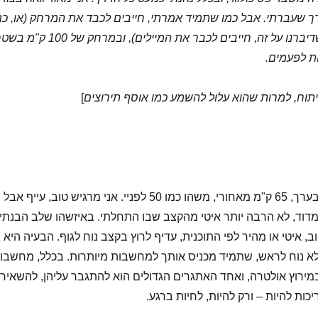
 שעברתי. אבל כמו שתמיד אמרתי, חייבים לכבד את המרחק (או, כמ
שרן שילון אמר לי כשדיברנו על זה, חייבים לכבר את המיילים), ובמרחק של 100
ות לפעמים.
יתוח, למרות שהוא עלול להשמע כמו אוסף תירוצים
]
אני רץ כבר 9 שעות בערך, 65 ק"מ מאחורי, משהו כמו 50 לפניי. אני מרגיש טוב, עייף אבל
ומדוד, לא הרבה יותר איטי מהקצב שבו התחלתי. באיזשהו שלב הבנתי
 איטי או מהיר לפי התוכנית, עדיף לרוץ בקצב נוח לגוף. הבעיה היא
לא נוח לראש, שתמיד מכניס אותך למחשבות מיותרות. בכלל, מחשבו
מירוץ אולטרה, ואחד האתגרים הגדולים הוא להתגבר עליהן, להשאיר
ות להיות – ורק להיות, לחיות ברגע.