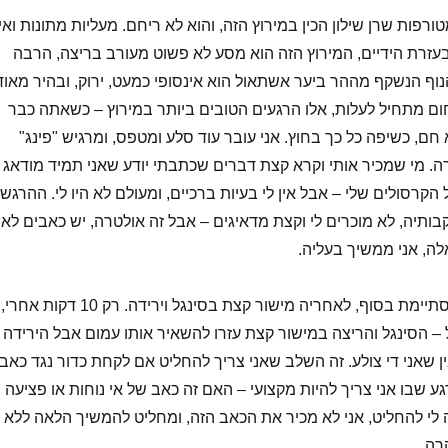
רפות שרן שילון הכין במירוץ הזה, והוא לא ריחם. מעליות מתונות ואין
בעזרת הידיים, המירוץ הזה הוא מסע לא פשוט מעורב בריצה, הרבה
נוף הנשקף מההר ביער אשתאול הוא אינסופי כמעט, ירוק, ובהיר מאוד
ום מתחיל לעלות, אלו הרגעים הטובים ביותר במירוץ – כשאתה כבר
חם, כשיפה כל כך בחוץ. אני עובר עוד סלע ומטפס, ומרגיש "פינג"
. מי שמכיר אותי וקרא קצת דברים שכתבתי יודע שאני תמיד מודאג
 הקרסולים שלי – אבל אין לי בעיות ברכיים, ומעולם לא היו לי. ההרגש
בותיה, לא מוכרים לי וקצת מדאיגים – אבל זה אולטרה, יש כאבים לא
אלה, אני ממשיך בעליה.
וכמו כל עליה, היא מסתיימת בסוף, לאחריה מישור קצת בסינגל וירידה. רק 10 דקות אחרי,
– הסינגל והריצה במישור קצת עזרו להשאיר אותו עמום אבל הירידה
ן שאני די צולע. זה השלב שאני צריך להחליט אם לקחת כדור נגד כאב
ע שבו אני צריך להיות מקצועי – האם זה כאב של אי נוחות או פציעה
י להחליט, אני לא מכיר את הכאב הזה, ומחליט להמשיך הלאה ללא
רה.