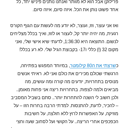
פרילוק) אבל הוא לא מוותר ואנחנו נותנים פיניש יחד, כל
אחד פשוט נותן את הכל. איזה סיום, איזה סיום.
ואז אני עוצר, וזז, ועוצר, לא יודע מה לעשות עם הגוף הקורס
רגעית, מה יהיה יותר קל, לעצור או לזוז, ואיך בכלל מצליחים
לנשום. התוצאה היא 1:36:30, לדעתי שיא אישי שלי, ואני
מקום 32 (!) כללי ו17- בקבוצת הגיל שלי. לא רע בכלל!
כ
שרצתי את ה80 קילומטר
, במיוחד המפגש בפתיחה,
הרגשתי שכולם מכירים את כולם ואני לא. ראיתי אנשים
מנוסים בתחרויות, יודעים מה קורה ומה עושים, מה
מביאים ולמה לצפות. בתחרויות ריצה אני פחות מאומן..
ולכן חשוב לי השנה להתחרות יותר.. סתם בשביל המסביב
– להכיר, לדעת, להתנסות. למדתי הרבה בחרות הזו – על
מוזיקה, על האפשרות לרוץ ללא חולצה, על חשיבות
הכפכפים אחרי הריצה.. על הקושי ועל לסחוב שעה וחצי