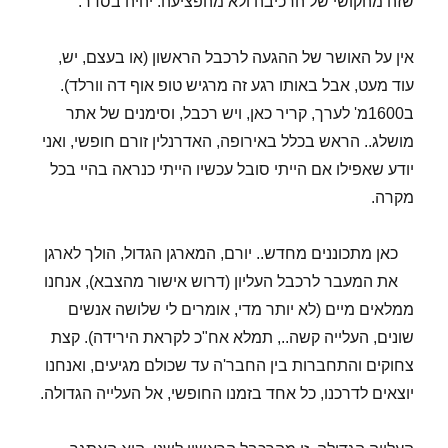
שזה מהקושי של הרכיבה ולא מהפציעה. יהיה בסדר.
אין על האושר של ההגעה לרכבל הראשון (או בעצם, יש,
עוד מעט, אבל באותו רגע זה מרגיש טופ אוף דה וורלד).
ב1600מ' לערך, קריר כאן, ויש רכבל, וסימנים של אתר
מושלג.. הראש בכלל באירופה, האדרנלין זורם חופשי, ואני
יודע שאפילו אם הייתי סובל עכשיו הייתי כנראה בהיי בכל
מקרה.
כאן מתכוננים מחדש.. יורם, המארגן הגדול, הולך לארגן
את המעבר לרכבל העליון (דרוש אישור מהצבא), אנחנו
ממלאים מיים (לא יותר מדי, אומרים לי שלושה אנשים
שונים, העלייה קשה.., תמלא אח"כ לקראת הירידה). קצת
צחוקים והתחברות בין החבר'ה עד שכולם מגיעים, ואנחנו
יוצאים לדרכנו, כל אחד בזמנו החופשי, אל העלייה הגדולה.