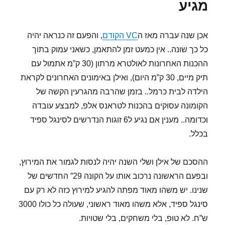
מגיע
אכן שנה עברה מאז ה
VC הקודם
, והפעם זה כנראה יהיה
כל כך שונה.. אין כמעט זמן להתאמן, כשאני עמוק בתוך
ההכנות האחרונות לאולטרא מרתון (30 ק”מ אתמול עם
תיק מיים, 30 ק”מ היום), ואילן באימונים האחרונים לקראת
הילדה לבית כרמל.. בזמן שהרבה מהגרעין הקשה של
הקומונה עסוקים בהכנות לטראנס אלפ, למבצע עובדה
וכדומה.. מענין אם נגיע ל6 זוגות הנדרשים לסינגל ספיד
בכלל.
ההסכם של אילן ושלי השנה יהיה לנסות לגמור את המירוץ,
ובפעם הראשונה נרכוב אותו על הקונה 29” החדשים של
שנינו. יש משהו מאוד מפתה להגיע למירוץ כזה לא רק עם
סינגל ספיד, אלא משהו מאוד ראשוני, שעולה כל כולו 3000
ש”ח. לא טופ, בלי משחקים, בלי שטויות.