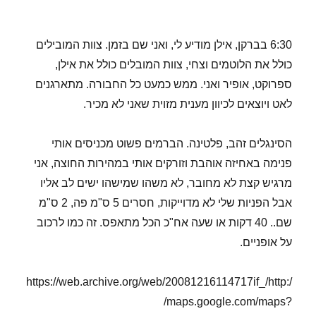
6:30 בברקן, אילן מודיע לי, ואני שם בזמן. צוות המובילים
כולל את הלוטמים וצחי, צוות המובלים כולל את אילן,
ספרוקט, אופיר ואני. ממש כמעט כל החבורה. מתארגנים
לאט ויוצאים לכיוון מענית מזוית שאני לא מכיר.
הסינגלים זהב, פלטינה. הברמים פשוט מכניסים אותי
פנימה באחיזה אוהבת וזורקים אותי במהירות החוצה, אני
מרגיש קצת לא מחובר, לא משהו שמישהו ישים לב אליו
אבל הפניות שלי לא מדוייקות, חסרים 5 ס"מ פה, 2 ס"מ
שם.. 40 דקות או שעה אח"כ הכל מתאפס. זה כמו לרכוב
על אופניים.
https://web.archive.org/web/20081216114717if_/http:/
/maps.google.com/maps?