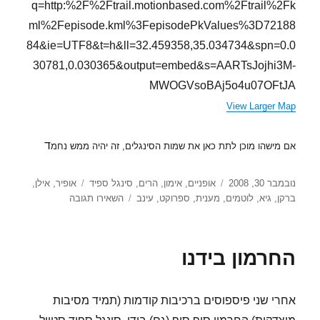
q=http:%2F%2Ftrail.motionbased.com%2Ftrail%2Fk
ml%2Fepisode.kml%3FepisodePkValues%3D72188
84&ie=UTF8&t=h&ll=32.459358,35.034734&spn=0.0
30781,0.030365&output=embed&s=AARTsJojhi3M-
MWOGVsoBAj5o4u07OFtJA
View Larger Map
ד
אם מישהו מוכן לתת כאן את שמות הסינגלים, זה יהיה ממש נחמ
פורסם
קטגוריות
תגיות
נובמבר 30, 2008
אופניים
,
אימון
,
הרים
,
סינגל ספיד
אופיר
,
אילן
,
בתאריך
עבור
ברקן
,
גיא
,
לוטמים
,
מענית
,
ספרוקט
,
עינב
השאירו תגובה
חוזר
לשטח..
החרמון בידנו
אחרי שני פיספוסים ברכיבות קודמות (תמיד מסיבות