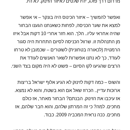
מדרום דרך פולג, יהיו שלטים לאיזור הזינוק. לא היו.
ואפשר להמשיך – איזור הכינוס היה בונקר – אי אפשר
למצא את שער הכניסה, לפחות כשאנחנו הגענו הבחור
שהיה אחראי עליו.. הלך. הוא חזר אחרי 10 דקות אבל איזו
מן התנהלות זו. שרוול הכניסה לסיום התחרות היה סגור
הרמטית (לכאורה בטחונית) לשוטרים – שכמובן לא טרחו
לעודד, כך לא נתנו אפשרות לשאר האנשים לעודד את
הרצים שהגיעו לקו הסיום – פשוט לא היה מקום בצד השני.
והשוס – כמה דקות לזינוק לא הגיע אלוף ישראל בריצות
ארוכות עדיין.. הכרוז שאל אם הוא בשטח, והוא לא נמצא.
אז עיכבו את הזינוק. הבנתם? הבחור מאחר, אז כולם
מחכים. למה? כי זה המרתון שלהם, והוא חבר שלהם, אז
מחכים. ככה נראית המכביה 2009. כבוד.