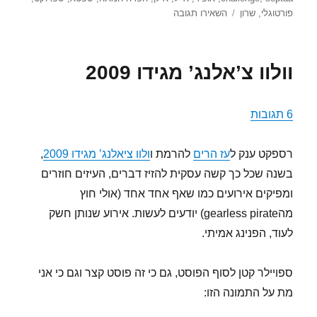
עבור
פורטוגלי
,
שרון
השאירו תגובה
הפרה
המתה
2
וולוו צ’אלנג’ מגידו 2009
–
הפרה
המתה
6 תגובות
מכה
שנית
רספקט ענק ל
עז הרים
להרמת ו
ולוו ציאלנג’ מגידו 2009
,
בשנה שכל כך קשה עסקית להזיז דברים, העיזים חוזרים
ומפיקים אירועים כמו שאף אחד אחד (אולי חוץ
מהgearless pirate) יודעים לעשות. אירוע שנותן חשק
לעוד, הפנינג אמיתי.
ספויילר קטן לסוף הפוסט, גם כי זה פוסט קצר וגם כי אני
מת על התמונה הזו: