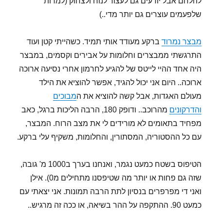
להלחם אבל יודעים גם לעצור לנוח ולצחוק (למרות
שלפעמים עוצרים גם יותר מדי..)
מבצר נמרוד
ברקע מעודד אותי תמיד. כשהייתי קטן ועוד
התרגשתי ממבצרים וחלומות על אבירים וקסמים, במבצר
היה אחד ההיי לייטס של להגיע לחרמון אחרי נסיעה ארוכה
ארוכה.. היום אני יכול להגיד, אפשר להוציא את הילד
מעולם האגדות, אבל קשה להוציא את ה
מבוכים
והדרקונים
מהרוכב.. ודופק 180, הרבה הליכות ברגל, כאב
מפחיד בתאומים לא מורידים לי את מצב הרוח. המבצר,
עם כל ההסטוריה, המסתורין, והחלומות, משקיף עלי ברקע.
הטיפוס בשטח כמעט נגמר, ואנחנו בערך ב1000 מ' גובה,
שזה גם פחות או יותר מה שטיפסנו מתחילים מ0). אילן
ואני די מפרפרים בנסיון לתת הרבה תמונות. אני יצאתי עם
כמעט 90. ההתקפה על ההר בשיאה, או ככה זה מרגיש..