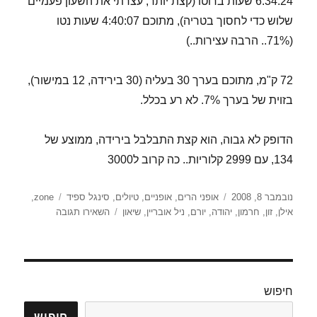
6:34:24 שעות ברוטו (קצת יותר, עצרתי את השעון פעמיים
שלוש כדי לחסוך בטריה), מתוכם 4:40:07 שעות נטו
(71%.. הרבה עצירות..)
72 ק"מ, מתוכם בערך 30 בעליה (30 בירידה, 12 במישור),
בזוית של בערך 7%. לא רע בכלל.
הדופק לא גבוה, הוא קצת התבלבל בירידה, ממוצע של
134, עם 2999 קלוריות.. כה קרוב ל3000
פורסם
קטגוריות
תגיות
נובמבר 8, 2008
אופני הרים
,
אופניים
,
טיולים
,
סינגל ספיד
zone
,
בתאריך
עבור
אילן
,
זון
,
חרמון
,
יהודה
,
יורם
,
ניל אובריין
,
שיאון
השאירו תגובה
החרמון
בידנו
חיפוש
חיפוש