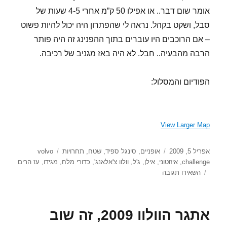
אומר שום דבר.. או אפילו 50 ק”מ אחרי 4-5 שעות של
סבל, ושקט בקהל. נראה לי שהפתרון היה יכול להיות פשוט
– אם הרוכבים היו עוברים בתוך ההפנינג זה היה פותר
הרבה מהבעיה.. חבל. לא היה באז מגניב של רכיבה.
הפודיום והמסלול:
View Larger Map
פורסם
קטגוריות
תגיות
אפריל 5, 2009
אופניים
,
סינגל ספיד
,
שטח
,
תחרויות
volvo
בתאריך
challenge
,
איזוטוני
,
אילן
,
ג'ל
,
וולוו צ'אלאנג'
,
כדורי מלח
,
מגידו
,
עז הרים
עבור
השאירו תגובה
וולוו
צ’אלנג’
מגידו
אתגר הוולוו 2009, זה שוב
2009