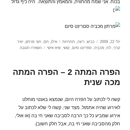
בכוח. אני שמח מהחוויה, והמאמץ והתוצאה. היה כיף גדול
פורסם
קטגוריות
תגיות
יולי 22, 2009
כביש
,
ריצה
,
תחרויות
אילן
,
חם
,
חצי מרתון
,
יאיר
בתאריך
עבור
קרני
,
לח
,
מכביה
,
ספרינט סיום
,
קושי
,
שיא אישי
השאירו תגובה
חצי
מרתון
המכביה
הפרה המתה 2 – הפרה המתה
–
חצי
מכה שנית
מרתון
נתניה
–
קשה לי לכתוב על הפרה היום, שנמצא באנטי מוחלט
2009
לאירוע שהיה אתמול. מצד שני, קשה לי שלא לכתוב על
אירוע שמביע כל כך הרבה לסביבה שאני חי בה (או אולי,
חלק מהסביבה שאני חי בה, אבל חלק חשוב).