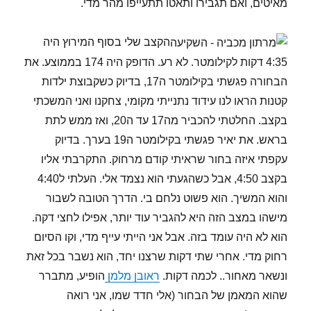
מאיטים, ואם תגבירו ותאטו תתעייפו מהר מדי.
הקצב שלי בסוף המירוץ היה
4:35 דקות לקילומטר. לא רע. הדופק היה 174 בממוצע. את
הבחורה פגשתי בקילומטר ה17, בדיוק כשקבוצת ילדות
קטנות הראו לנו עידוד נתנייתי מקומי, צחקנו ואני המשכתי
בקצב. החלטתי להכביר מה17 עד ה20, ואז ממש לתת
בראש. את יאיר פגשתי בקילומטר ה19 בערך. בדיוק
עקפתי איזה בחור שראיתי קודם מרחוק. התקרבתי אליו
בקצב 4:50, אבל כשהגעתי הוא נצמד אלי. העלתי ל4:40
והוא המשיך. הוא פשוט נלחם בי. הדרך הטובה לשבור
מישהו במצב הזה היא להגביר עוד יותר, אפילו לחצי דקה.
הוא לא היה עומד בזה. אבל אני הייתי עייף מדי, וקו הסיום
רחוק מדי. אחרי שתי דקות שרצנו יחד, הוא נשבר בכל זאת
ונשאר מאחור.. לכמה דקות.
ראובן מלמן
הופיע, מתברר
שהוא המאמן של הבחור (אלי חדד שמו, אני רואה