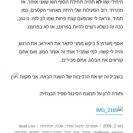
היחידי שזו
לא
תהיה תחילת הסוף הוא שאני אזהר. אז
נזהרתי. רוב הפעילות שלי היתה מאחורי הקלעים, כמו
תמיד, ונראה לי שהפעם קצת פחות שמו לב לזה. נו טוב,
ככה זה כשלא רוצים להיות בפרונט, אז לא בפרונט.
אסף מערוץ 5 ביקש ממני לתאר את האירוע, את הרגש,
והיה לי קשה. למי שמכיר אותי זה אומר המון. ואם אתם
קוראים את הבלוג, אתם מכירים.
בשביל זה יש את הרכיבות של השנה הבאה, אני מקווה
ותודה לרון על תמונת הסינגל ספיד הנצחית:
פורסם
קטגוריות
תגיות
מאי 2, 2009
אופניים
,
סינגל ספיד
,
שטח
,
תחרויות
dead cow
בתאריך
septaa
,
challenge
,
אופיר
,
אייל
,
אילן
,
הפרה המתה
,
ספטא
,
ספרוקט
,