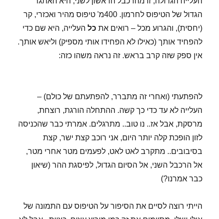
העלייה הגדולה, זו מהרכבל הראשון לשני, היא האתגר
הגדול של הטיפוס לחרמון. 400מ' טיפוס מהיר ואכזרי, קר
(יחסית), והגרוע מכל – רואים את
כל
העלייה, היא שם כדי
להפחיד אותך (כאילו לא הפחידו אותי מספיק) וליאש אותך.
אין ספק שזה קרב בראש. זה נראה משהו כזה:
להפתעתי (ואחרי זה מתברר, להפתעתם של כולם) –
העלייה לא עד כדי כך קשה. ההתחלה הורגת, רוצחת,
מרסקת, אבל אז.. נו טוב.. מתרגלים. אמרתי כבר שהכניסה
לזון הופכת קלה יותר היום, אני רוכב קצת ישר, קצת
בסיבובים.. מתקרב לאט לאט, לפעמים מטר אחרי מטר,
אל הרכבל השני, אל הסיום הגדול, לפיסגת ההר (שיאון
כבר אמרנו?)
הייתי רוצה לסיים את הסיפור על הטיפוס עם התמונה של