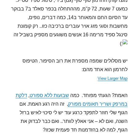
מוצדקות) החרמון סוף סוף (גם) בידי, סינגל ספיד סטייל.
כמעט 7 שעות, 72 ק"מ, מההתחלה בכפר סאלד ב7 בבוקר
עד הסיום החם והמאוחר ב14, כמה דברים, נופים,
מחשבות וסוגי מזג אויר עוברים ברכיבה כזו.. רק קומונת
סינגל ספיד מרימה 16 אנשים משוגעים מספיק בשביל זה
יש מסלולים שמפה מספרת את רוב הסיפור. הטיפוס
לחרמון הוא אחד מהם:
View Larger Map
האמת? הגעתי מפוחד. כמה
שבועות ללא ספורט
,
דלקת
במרפק ושריר תאומים מפורק
, זה היה רגע האמת. אם
הגוף שלי חוזר לתפקד כרגע עוד יש לי סיכוי לאיש ברזל
השנה, ואם לא – אני אאלץ לוותר.. ואם כבר לבדוק את
הגוף, למה לא בהזדמנות חד פעמית שכזו?