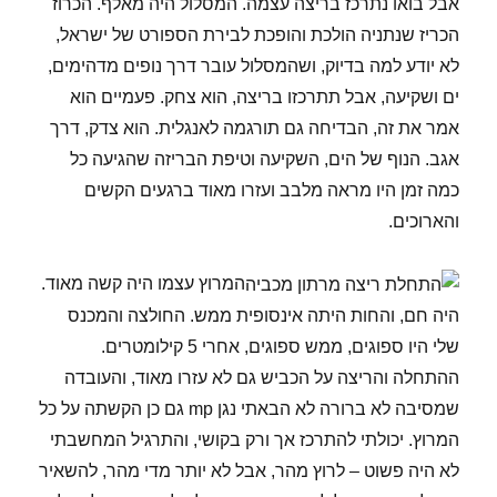
אבל בואו נתרכז בריצה עצמה. המסלול היה מאלף. הכרוז
הכריז שנתניה הולכת והופכת לבירת הספורט של ישראל,
לא יודע למה בדיוק, ושהמסלול עובר דרך נופים מדהימים,
ים ושקיעה, אבל תתרכזו בריצה, הוא צחק. פעמיים הוא
אמר את זה, הבדיחה גם תורגמה לאנגלית. הוא צדק, דרך
אגב. הנוף של הים, השקיעה וטיפת הבריזה שהגיעה כל
כמה זמן היו מראה מלבב ועזרו מאוד ברגעים הקשים
והארוכים.
המרוץ עצמו היה קשה מאוד.
היה חם, והחות היתה אינסופית ממש. החולצה והמכנס
שלי היו ספוגים, ממש ספוגים, אחרי 5 קילומטרים.
ההתחלה והריצה על הכביש גם לא עזרו מאוד, והעובדה
שמסיבה לא ברורה לא הבאתי נגן mp גם כן הקשתה על כל
המרוץ. יכולתי להתרכז אך ורק בקושי, והתרגיל המחשבתי
לא היה פשוט – לרוץ מהר, אבל לא יותר מדי מהר, להשאיר