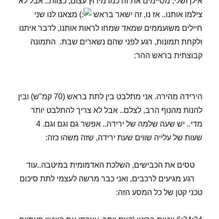
אילן ושלי, מסיימים את זה כמו מירוץ עצום, כצוות.. אבל לא
צילמו אותנו.. אז נו, זה ישאר בראש
מצאנו לנו שני
חיילים משועממים שמאד שמחו לראות אותנו, לדבר איתנו
ולקחת תמונות, רגע לפני שהם נשארים שבת. התמונה
קבוצתית בראש ההר:
הירידה מהירה. אני מתלבט בין לתת בראש (70 קמ"ש) ובין
להנות מהנוף הרב, לצלם.. אבל לא צריך להתלבט יותר
מדי.. יש שעה שלמה של ירידה.. אפשר גם וגם וגם. 4
שעות של עלייה שווים שעת ירידה, שזה משהו כזה:
טסים את הכבישים, השלכת האדמומית במיטבה..עוד
רגע מגיעים לרכבים, ואני כבר מרשה לעצמי לתת סיכום
טכני קטן של כל המסע הזה: