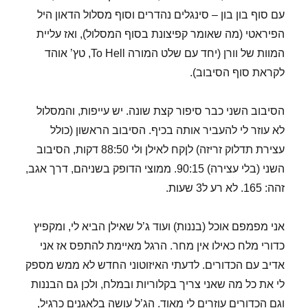
עם סוף בון בון – סינגלים נהדרים וסוף מסלול הדאון היל
הפיראטי (מה שאומר קפיצונת בסוף המסלול), ואז עליית
המוות של וורן (יחד עם שלט המורה To Hell, טץ’ אוהד
לקראת סוף הסיבוב).
הסיבוב השני כבר סיפור קצת שונה. יש עייפות, והמסלול
לא עוזר לי להעביר אותה בכיף. הסיבוב הראשון (כולל
עצירת תדלוק זריזה) לןקח לאילן ולי 88:50 דקות, הסיבוב
השני (בלי עצירה) 90:15. ממוצי הדופק בשניהם, דרך אגב,
זהה: 165. לא רע ל3 שעות.
אני מפמפם אוכל (בננות) ועוד ג’ל שאילן הביא לי, ומקפיץ
כדורי מלח כאילו אין מחר. הרגל מאיימת להתפס אז אני
אדיב עם הכדורים. לדעתי האיזוטוני החדש לא ממש מספק
לי את כל מה שאני צריך בקלוריות ובמלח, ולכן גם הבננות
וגם הכדורים עוזרים לי מאוד. הג’ל עושה בלאגנים כרגיל,