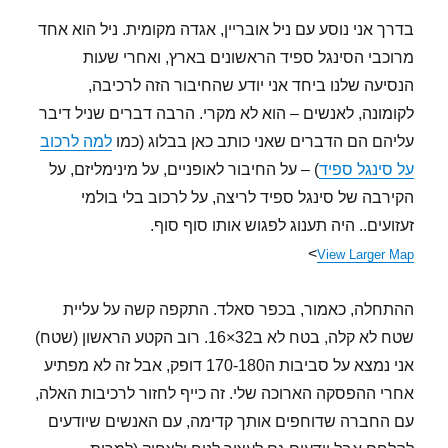
בדרך אני נוסע עם ניל אובריין, אגדה מקומית. ניל הוא אחד
מרוכבי הסינגל ספיד הראשונים בארץ, ואחרי שעות
הנסיעה שלנו ביחד אני יודע שהחיבור הזה לרכיבה,
לקומונה, לאנשים – הוא לא מקרי. הרבה דברים שניל דיבר
עליהם הם הדברים שאני כותב כאן בבלוג (כמו
למה לרכוב
על סינגל ספיד
) – על החיבור לאופניים, על מינימליזם, על
הקירבה של סינגל ספיד לריצה, על לרכוב בלי בולמי
זעזועים.. היה תענוג לפגוש אותו סוף סוף.
>
View Larger Map
ההתחלה, כאמור, בכפר סאלד. התקפה קשה על עליית
שטח לא קלה, בטח לא ב32×16. רוב הקטע הראשון (שטח)
אני נמצא על סביבות ה170-180 דופק, אבל זה לא מפתיע
אחרי ההפסקה הארוכה שלי. זה כייף לחזור לרכיבות האלה,
עם החברה שדוחפים אותך קדימה, עם האנשים שיודעים