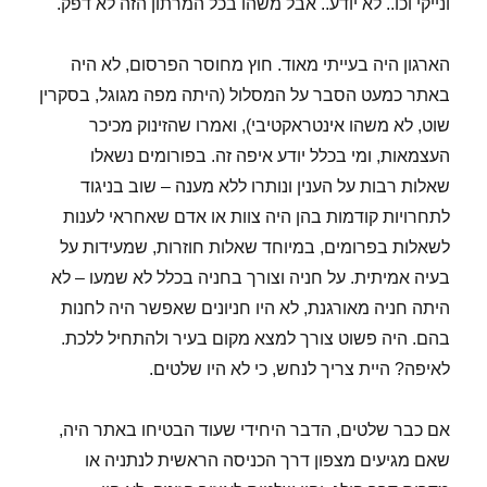
ונייקי וכו.. לא יודע.. אבל משהו בכל המרתון הזה לא דפק.
הארגון היה בעייתי מאוד. חוץ מחוסר הפרסום, לא היה
באתר כמעט הסבר על המסלול (היתה מפה מגוגל, בסקרין
שוט, לא משהו אינטראקטיבי), ואמרו שהזינוק מכיכר
העצמאות, ומי בכלל יודע איפה זה. בפורומים נשאלו
שאלות רבות על הענין ונותרו ללא מענה – שוב בניגוד
לתחרויות קודמות בהן היה צוות או אדם שאחראי לענות
לשאלות בפרומים, במיוחד שאלות חוזרות, שמעידות על
בעיה אמיתית. על חניה וצורך בחניה בכלל לא שמעו – לא
היתה חניה מאורגנת, לא היו חניונים שאפשר היה לחנות
בהם. היה פשוט צורך למצא מקום בעיר ולהתחיל ללכת.
לאיפה? היית צריך לנחש, כי לא היו שלטים.
אם כבר שלטים, הדבר היחידי שעוד הבטיחו באתר היה,
שאם מגיעים מצפון דרך הכניסה הראשית לנתניה או