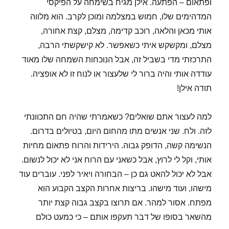
ופתאום – הפתעה. אילן מגיח בשימחה על הפיקסי
המדהימים שלו, חמוש במצלמה ומוכן לקרב. הוא מלווה
אותי מכאן והלאה, רוכב קדימה, מצלם, קצת אחורה,
מצלם, ומקשקש איתי כשאפשר. לא קישקשתי הרבה,
התרכזתי מדי בשביל זה, אבל הנוכחות השמחה שלו מאוד
עודדה אותי והיה ברור לי שלעצור או לנוח זו לא אופציה.
תודה אילן!
למה לעצור אתם שואלים? כשאמרתי שהיה חם התכוונתי
לזה. ולח. שני אנשים מתו מהחום היום, בטיולים בדרום.
הנשימה קשה, הדופק גבוה. הירידות והרוח פתאום מחיות
אותי, וקל לי לרוץ, אבל כשאני עם הרוח אני לא יכול לנשום.
אבל לא יכול להאט גם כן – הבחורה ויאיר לפני. עוברים עוד
מישהו, ועוד מישהו. בריצות אחרות הקצב הקבוע הוא
מפתח. אסור למהר. אם תרוצו בקצב גבוה קצת יותר
מהשאר בסופו של דבר תעקפו אותם – כי כמעט כולם