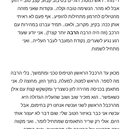
די מהר. ראש למטה, רגליים בסיבוב קבוע, קצב טוב – חזק
אבל לא מהר. הנשימה טובה וקלה.. ונקודות שאני מזהה
מהטיולים לחרמון מתחילות להופיע.. אף פעם לא ראיתי
אותן ככה: בקיץ, מקרוב, ולאט.. תמיד עברנו במהירות עם
הרכב (וזה היה הרבה
הרבה
יותר קצר!).. אני יודע שעוד
רגע נגיע לשערים, נקודת המעבר לעבר העלייה.. ואני
מתחיל לשמוח.
מכאן עד הרכבל הראשון הטיפוס טכני ומתמשך, בלי הרבה
מה לספר. הראש למטה, למעלה, בתוך הזון, מחוצה לו. אני
מתאמן בכניסה מהירה לזון כשצריך ומקשקש קצת עם אילן
כשאפשר.. הוא מזכיר שוב ושוב שהעליה הגדולה היא
מהרכבל הראשון לשני ועכשיו אנחנו רק בחימום, אבל
עכשיו אני כבר באיזור הטוב שלי: שום דבר לא יעצור אותי
היום. אולי רק שריר התאומים שמתחיל לזמר.. ואני מקווה