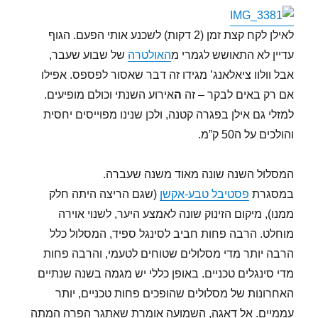
לאילן לקח קצת זמן (2 דקות) לשכנע אותי הפעם. הגוף
עדיין לא התאושש לגמרי מ
האולטרה
של שבוע שעבר,
אבל וולוו ציאלאנג’ מגידו זה דבר שאסור לפספס. אפילו
אם רק באים לבקר – זה
ה
אירוע השנתי וכולם מופיעים.
למזלי גם אילן בפגרה קטנה, ולכן שנינו מפוייסים יחסית
והולכים על ה50 ק”מ.
המסלול השנה שונה מאוד משנה שעברה.
במסגרת
פסטיבל טבע-אקשן
(שגם הריצה היתה חלק
ממנו), מיקום הזינוק שונה לאמצע היער, לשנוי אוירה
מוחלט. הרבה פחות חביב לסינגל ספיד, המסלול כלל
הרבה יותר מדי מסלולים שטוחים לטעמי, והרבה פחות
מדי סינגלים טכניים. באופן כללי יש מגמה בשנה שנתיים
האחרונות של מסלולים שהופכים פחות טכניים, יותר
עממיים. אל דאגה, השמועה אומרת שאתגר הפרה המתה