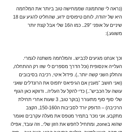
(נראה לי שהתמונה שממחישה טוב ביותר את המלחמה
היא של יהודה, לוחם טיפוסים ידוע, שהחליט להגיע עם 18
שיניים על אופני 29″.. כמו ה16 שלי אבל קצת יותר
משוגע.):
וכך אנחנו מגיעים לכביש.. והמלחמה משתנה לגמרי.
העלייה אינסופית (וכל הדרך מספרים לי שזו רק ההתחלה,
והחלק השני קשה יותר..). פידול איטי, רכיבה בסיבובים
(ואני חושב "מענין אם הגיפיאס יתפוס את הרונדלים שאני
עושה על הכביש"..) כדי להקל על העליה.. ודווקא כאן הגוף
שלי סוף סוף מתעורר (בוקר טוב, 3 שעות אחרי תחילת
הרכיבה) – הדופק יורד לסביבות ה150-160, הקצב
מתקבע. אני נזכר בתמיר מטפס את מעלה עקרבים ואומר
שהוא בzone, ומתחיל לחפש את הזון שלי.. וזה עובד, אפילו