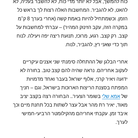
כוח להמשך, אבל לא יותר מדי כוח, לא להשבר בעליה, לא
להאט, לא להגביר. המחשבות האלה רצות לך בראש כל
הזמן. וכשמתחיל להיות באמת קשה (אחרי בערך 8 ק"מ
במקרה הזה, עקב הזינוק המהיר) – עברתי למחשבות על
קצב. רק קצב. רגוע, מרוכז, תנועת ריצה יפה ויעילה. לנוח
תוך כדי שאני רץ, להגביר, לנוח.
אחרי הבלגן של ההתחלה סימנתי שני אצנים עיקריים
לעקוב אחריהם. נראה שהיה להם קצב טוב. בחורה לא
ידועה ויאיר קרני, אלוף ישראל בעבר ואחד מדמויות
המפתח בסצנת הריצות הארוכות בישראל, וגם – חניך
של
אמא שלי
בשומר הצעיר.. הבחורה רצה בקצב יציב
מאוד, יאיר רת מהר אבל עצר לשתות בכל תחנת מיים וכך
איבד זמן. עקבתי אחריהם מהקילומטר הרביעי-חמישי
לערך.