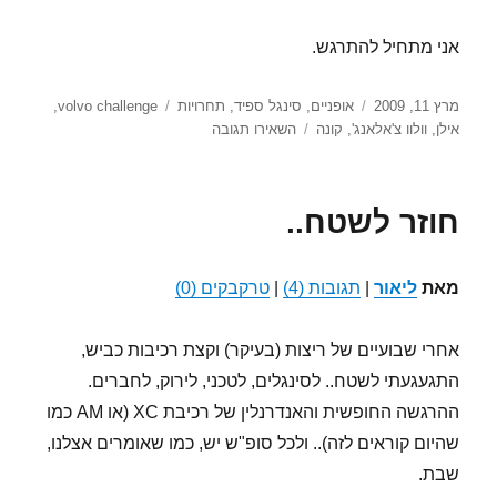
אני מתחיל להתרגש.
פורסם
קטגוריות
תגיות
מרץ 11, 2009
אופניים
,
סינגל ספיד
,
תחרויות
volvo challenge
,
בתאריך
עבור
אילן
,
וולוו צ'אלאנג'
,
קונה
השאירו תגובה
אתגר
הוולוו
2009,
חוזר לשטח..
זה
שוב
מגיע
מאת
ליאור
|
תגובות (4)
|
טרקבקים (0)
אחרי שבועיים של ריצות (בעיקר) וקצת רכיבות כביש,
התגעגעתי לשטח.. לסינגלים, לטכני, לירוק, לחברים.
ההרגשה החופשית והאנדרנלין של רכיבת XC (או AM כמו
שהיום קוראים לזה).. ולכל סופ"ש יש, כמו שאומרים אצלנו,
שבת.