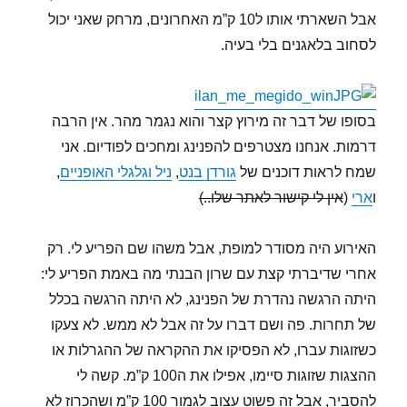
אבל השארתי אותו ל10 ק”מ האחרונים, מרחק שאני יכול
לסחוב בלאגנים בלי בעיה.
בסופו של דבר זה מירוץ קצר והוא נגמר מהר. אין הרבה
דרמות. אנחנו מצטרפים להפנינג ומחכים לפודיום. אני
שמח לראות דוכנים של
גורדן בנט
,
ניל וגלגלי האופניים
,
ו
ארי
(
אין לי קישור לאתר שלו..)
האירוע היה מסודר למופת, אבל משהו שם הפריע לי. רק
אחרי שדיברתי קצת עם שרון הבנתי מה באמת הפריע לי:
היתה הרגשה נהדרת של הפנינג, לא היתה הרגשה בכלל
של תחרות. פה ושם דברו על זה אבל לא ממש. לא צעקו
כשזוגות עברו, לא הפסיקו את ההקראה של ההגרלות או
ההצגות שזוגות סיימו, אפילו את ה100 ק”מ. קשה לי
להסביר, אבל זה פשוט עצוב לגמור 100 ק”מ ושהכרוז לא