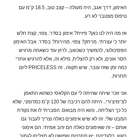
האימון, דרך אגב, היה מעולה – קצב טוב, 18.5 ק"מ עם
טיפוס מצטבר לא רע.
אז מה היה לנו כאן? פיזית? אימון בסדר. צפוי, קצת חלש
יותר כי עצרתי. מרחק? צפוי. מהירות? בסדר. אבל האימון
הפסיכולוגי, להמשיך כשכואב, לרוץ עוד כשאתה מרגיש
חסר אונים, ולא רק להצליח, מילא זה, אלא להרגיש אחרי
כמה זמן שזה עובר, שיש תקווה.. זה PRICELESS ליום
תחרות.
אני זוכר שיחה שהיתה לי עם הקלאסי כשהוא התאמן
לצ'ימיצ'ורי.. היתה להם רכיבה של 120 ק"מ כמדומני, שלא
כל כך הצליחה.. והוא היה מבואס. הסברתי לו את נקודת
המבט שלי. זה לא שיש אימונים כאלה וצריך לעבור גם
אותם – זה שאימונים כאלה הם זהב אמיתי. הם אימוני
ראש. בלעדיהם, יש תחרויות שפשוט לא תצליחו לגמור.