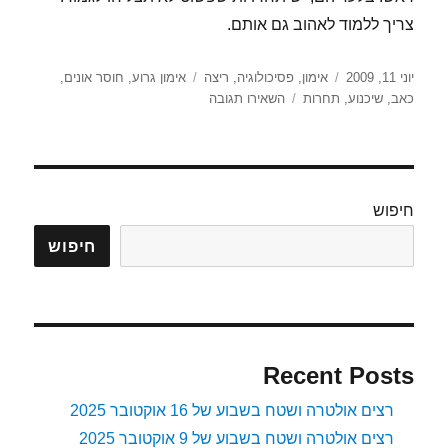
צריך ללמוד לאהוב גם אותם.
פורסם
קטגוריות
תגיות
יוני 11, 2009
אימון
,
פסיכולוגיה
,
ריצה
אימון גרוע
,
חוסר אונים
,
בתאריך
עבור
כאב
,
שיכנוע
,
תחרות
השאירו תגובה
היום
יום
של
האימונים
חיפוש
חיפוש
Recent Posts
רצים אולטרה ושטח בשבוע של 16 אוקטובר 2025
רצים אולטרה ושטח בשבוע של 9 אוקטובר 2025