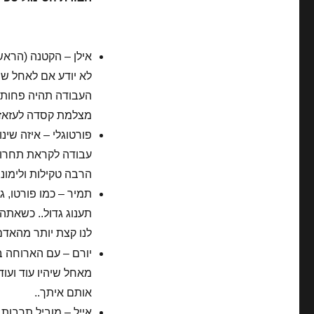
אילן – הקטנה (הראשו
לא יודע אם לאחל שת
העבודה תהיה פחות ד
מצלמת קסדה לעזאזל!
פורטוגלי – איזה שי
עבודה לקראת תחרות 
הרבה טקילות ולימונצ'
תמיר – כמו פורטו, 
תענוג גדול.. כשאתה
לנו קצת יותר מהאד
מאחל שיהיו עוד ועו
אותם איתך..
אייל – מוביל תרבות