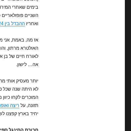
בימים שאחרי המירוץ
השניים פופולאריים 
ואחריו
ההבדל בין 24 שעות ואיש ברזל
אז מה, באמת, אני 
לאורח חיים של בן אד
אה… לישון.
יותר מעסיק אותי מה
לא היתה שנה שכל כ
המוכרים לקחו כיוון 
תזונה, על
ריצה ואופנ
יחיד בארץ קפצנו לשלושה + 2 אולטרא).. אז
חבורת הסינגל ספיד