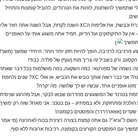
י שתמשיך להשתנות, לזהות את הטרנדים, להוביל קומונות והתחיל
ים.
אסי – את הכביש עברת וכבשת, את אליפות הXC השנה לקחת, אבל השנה אתה חוזר אלי
 – אין על התיקתוקים ועל הדיוק, תמיד אתה משגע אותי על האופניים
 תמשיך
 מרכיבה לרכיבה, הופך להיות חזק יותר ויותר. היחידי שמשך (משך!)
הקסום, ורק בשביל זה צריך מוח (וגוף) של פלדה. כבוד!
מה. נשמה של ספורטאי. כמה השקעה, כמה מושלמות בכל דבר שאתה
עושה. מה צפויה השנה? אני כבר רואה אותך כובש את הכביש, או אולי XC? שנים נלחמת
מזוג אופניים אחד, עכשיו יש לך שלושה. מה יקרה?
לחמת בטרנד של המשוגעים מהדרום שבאו לבקר, אבל מהרגע שניסית
הולכת ומתחזקת, ולא במפתיע – גם בטכני. אני מאחל שזה רק ימשיך,
ת שקדים (אאאררררר) והפוסטים בקומונה!
ת השם ל"וגיא"? גם אתה קפצת בצורה רצינית בכוח לאחרונה (מי אמר
תמשיך עם הפוסטים הקורעים בקומונה, רכיבות ארוכות ללא סוף,