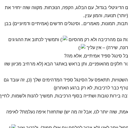
הדיגיטלי בגדול, עם הבלוג, הקפה, הנוכחות. מקווה שזה יחזיר את
ותר) תנועה, והמון ענין..
תבות, תמונות, מאמרים.. וסינגלים חדשים (אמיתיים ודמיוניים) בבן
ת גם מהרכיבה ולא רק מהסיום
ותמשיך לכתוב את ההגיגים
נה, שירה) – אין עליך
ל סינגל ספיד אמיתיים, אלא מה?
ר חלקים מהאופניים, ותן בראש באתגר הבא (לא מרחיב מכיוון שזו
שטויות, תתאפס על הסינגל ספיד המדהימים שלך (כן, זה עובד גם
רף כבר לרכיבות, לא רק ברגע האחרון)
בה בירות טובות ושתייה בסוף הרכיבות, תמשיך להנות ולשמוח, לחייך
ת, שזה יותר לנו, אבל זה מה יש) שתחזור! איפה נעלמת? לאיפה
יל יותר לאט (לא צריך להלחם עם אילן תמיד), ולרכוב יציב