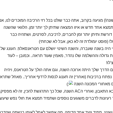
נה!) מגיעה בקרוב, אתה כבר שולט בכל רזי הרכיבה המוכרים לנו, אני
מצא אחד חדש או איזו המצאה שתיתן לך יותר זמן. הלוואי שהשנה
ורשת ותיתן יותר זמן לחברים, לרכיבה, לסרטים, ושתהיה כבר
 (פוסט יומולדת זה לא כאן, אבל לא שכחתי)
נוי היה בשנה שעברה, והשנה השינוי יושלם עם הטראנסאלפ. העונג של
גדולה וההשלמה שלו נהדר, מאמין שעוד תראה.. וכמובן – לעוד
לו!
גם הדרך שלך היתה ארוכה השנה, וגם אתה הולך על הטראנס, ויהיה
 נפתח ברכיבות (ואחרי) זה תענוג לנסות לרדוף אחריך.. מאחל שתרא
ם מאחורי המכונה השנה
יורם – עם הארוחה בא התאבון, ואחרי הAC השנה, שכל כך התרגשת להכין, זה לא מפסיק.
ד רעיונות לדברים משוגעים נוספים ושתמיד תמצא את חולי נפש שיעשו
 ושינוי, תמיד צעד אחד קדימה. מה אפשר לאחל לאומן בנשמה שהדרך