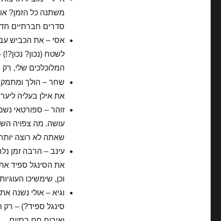
משתנה כל הזמן? אול
סדרים חברתיים חדש
לשטח (נכון? נכון?!)
המלוכלכים שלי, רק
שחר – הולך ומתמקצע
את אילן בעליה ליער 
זוהר – ספורטאי נש
שאתה לא רוצה יותר 
עינב – הרבה זמן נ
את הסינגל ספיד את 
וכן, שימשיכו העוגיו
וגיא – אולי נשנה א
סינגל ספיד?) – רק 
ואירוח חם בסיום.