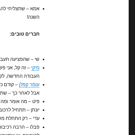
השנה!
חברים טובים:
שי – שהפציעה תעבור
מיקי
– זה קל, אני פש
העבודה החדשה, לק
עומר קפלן
– קודם כל
אבל לאחר כך – שתמ
פיט – מה אומר ומה א
יונתן – תתחיל לרכוב
עדי – רק התחלת משה
פבלו – הרבה רכיבות