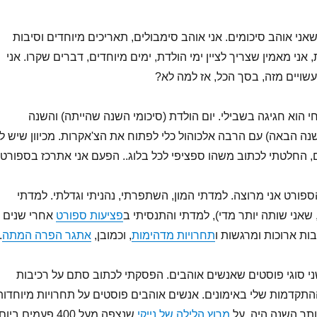
שאני אוהב סיכומים. אני אוהב סימבולים, תאריכים מיוחדים וסיבות
 אני מאמין שצריך לציין ימי הולדת, ימים מיוחדים, דברים שקרו. אני
שויים מזה, בסך הכל, אז למה לא?
י הוא חגיגה בשבילי. יום הולדת (סיכומי השנה שהייתה) והשנה
נה הבאה) עם הרבה אלכוהול כלי לפתוח את הצ'אקרות. מכיוון שיש לי
, החלטתי לכתוב משהו ספציפי לכל בלוג.. הפעם אני אתרכז בספורט.
ספורט אני מרוצה. למדתי המון, השתפרתי, נהניתי וגדלתי. למדתי
שאני שותה יותר מדי), למדתי והתנסיתי ב
פציעות ספורט
אחרי שנים
יבות ארוכות ומרגשות ו
תחרויות מדהימות
, וכמובן,
אתגר הפרה המתה
.
י סוגי פוסטים שאנשים אוהבים. הפסקתי לכתוב סתם על רכיבות
ההתקדמות שלי באימונים. אנשים אוהבים פוסטים על תחרויות מיוחדות
ותר השנה היה על
מרוץ הלילה של נייקי
שנצפה מעל 400 פעמים ביום