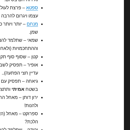
ספטא
– פרצת לעולם 
עצמו ויגרום להרבה (י
מנחם
– יותר ויותר כ
שמן.
שמאי – שתלמד להנו
וההתחכמויות (ולאחרו
קטן – שסוף סוף תקב
אופיר – תפסיק לשבו
עדיין חצי הפתעה)..
גיאחה – תפסיק עם ה
בשטח
אמיתי
ותתצט
ירון דותן – מאחל הר
ולהנות!
ספרוקט – מאחל (האמ
הלכת?
יהודה – שתלמד להתח