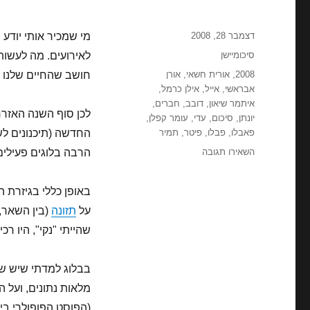
פורסם
דצמבר 28, 2008
מי שמכיר אותי יודע 
בתאריך
קטגוריות
סיכומיישן
לאירועים. מה לעשות,
תגיות
2008
,
אורית חשאי
,
אורן
חושב שהחיים שלנו ע
אבראשי
,
אייל
,
אילן כרמל
,
איתמר שיאון
,
דובב
,
חברים
,
לכן סוף השנה האזרח
יונתן
,
סיכום
,
עדי
,
עומר קפלן
,
פאבלו
,
פבלו
,
פיטר
,
תמיר
החדשה (תיכנונים לש
עבור
השאירו תגובה
הרבה בלוגים פעילים
השנה
שהייתה,
באופן כללי בגיזרת ה
השניה
שתהיה
על
תזונה
(בין השאר, 
(סיכומיישן)
שהייתי "נקי", היו רכ
בבלוג למדתי שיש שנ
מלאות נתונים, ועל 
(הפוסט הפופולרי בי