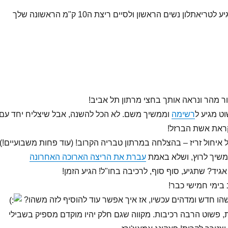
אמא – שתצליחי להגיע לטריאתלון נשים הראשון ולסיים ריצת ה10 ק"מ הראשונה שלך
 מהר ונראה אותך בחצי מרתון תל אביב!
וט מגיע ל
רשימה
וממשיך משם. לא הכל להשנה, אבל שיצליח יחד עם
ראת אשת הברזל!
 איחול זריז – בהצלחה במרתון טבריה הקרוב! (עוד פחות משבועיים!),
שיך לרוץ, ושלא באמת
עברת את הריצה הארוכה האחרונה
גיד? שתגיע, סוף סוף, לרכיבה בחו"ל! הגיע הזמן!
 בימי חמישי כבר!
ו חדש ומדהים עכשיו, אז איך אפשר עוד להוסיף לזה משהו?
, פשוט הרבה רכיבות. מקווה שגם חלק יהיו מוקדם מספיק בשבילי