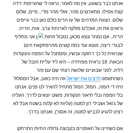
אנחנו כבר בשוונג, אין מה לאמר. נראה לי שהעייפות ירדה
קצת אפילו. מתארגנים מהר, אולי מהר מדי.. מיים, שלום
שלום. הצוות המדהים של עז הרים כולם כאן כבר עייפים
ורואים את זה, אוכלים פולקה לארוחת ערב. אוח, הריח,
הריח.. אם נמהר ונצא מכאן, נסבול פחות
אני מחליף
לבגדי ריצה, מוצא עוד כמה קוצים מהרפתקאת היום
שנראית כל כך רחוקה עכשיו, ומסתכל על המפה והנקודות
הבאות. 18 נראית מפחידה – היא ליד עליית הזבל של
דליה. לפני שבועיים שלושה רצתי שם עם זהר
כשהתאמנו
לרצים את ישראל
וזה היה כואב, אבל המסלול
היה די דומה.. המזל, המזל מתחיל להאיר לנו פנים. אנחנו
בלי המפה ובלי תיאור הנקודות, פשוט יוצאים לדרך. העליה
של ג'ואל ושבילי רון למטה (עליות לא קלות בשטח אבל לא
רצינו להגיע לכביש למטה, זה אסור), ואנחנו בדרך.
אם כשהיינו על האופניים בקבוצה גדולה החיות התרחקו