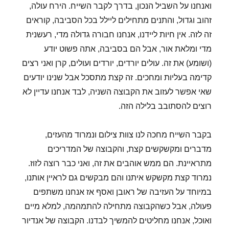
ואנחנו על השביל הנכון, בדרך לקבר השייח. הירח עולה,
זהוב וגדול, והתנים מתחילים ליילל בכל הסביבה, קוראים
זה לזה. אין חיות ליידנו, אנחנו חבורה גדולה מדי, רעשנית
מדי ומלאת אור, אבל הם בסביבה, אתה פשוט יודע
(ושומע) את זה. עולים יורדים, יורדים ועולים, קרן ואני רצים
קדימה בעליות ומחכים. זה קצת מתסכל אבל שנינו יודעים
שאי אפשר לעזוב את הקבוצה השניה, לבד אנחנו עדיין לא
רוצים להסתובב בלילה הזה.
בקבר השייח מחכה לנו צוות צילום ונמרוד מהעזים,
מדברים ומקשקשים קצת, והקבוצה של המדריכים
מתראיינת. הם ממש אוהבים את זה, ואני כבר רוצה לזוז.
נמרוד קצת מקשקש איתנו והם מבקשים גם לראיין אותנו,
במיוחד על העזיבה של ראובן ואסף אז אנחנו משתפים
פעולה, אבל כשהקבוצה מתחילה להתמהמה, למלא מיים
ואוכל, אנחנו מחליטים להמשיך לבדנו. הקבוצה של אנדיור