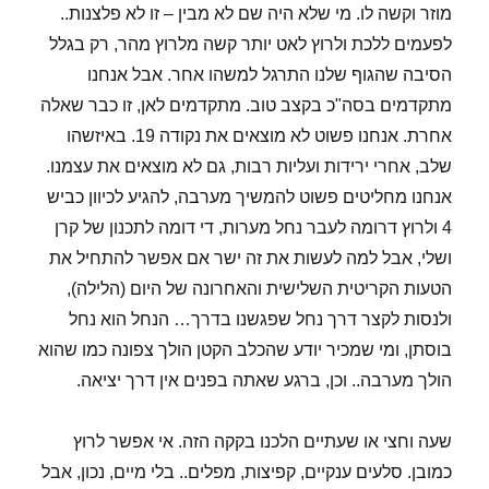
מוזר וקשה לו. מי שלא היה שם לא מבין – זו לא פלצנות..
לפעמים ללכת ולרוץ לאט יותר קשה מלרוץ מהר, רק בגלל
הסיבה שהגוף שלנו התרגל למשהו אחר. אבל אנחנו
מתקדמים בסה"כ בקצב טוב. מתקדמים לאן, זו כבר שאלה
אחרת. אנחנו פשוט לא מוצאים את נקודה 19. באיזשהו
שלב, אחרי ירידות ועליות רבות, גם לא מוצאים את עצמנו.
אנחנו מחליטים פשוט להמשיך מערבה, להגיע לכיוון כביש
4 ולרוץ דרומה לעבר נחל מערות, די דומה לתכנון של קרן
ושלי, אבל למה לעשות את זה ישר אם אפשר להתחיל את
הטעות הקריטית השלישית והאחרונה של היום (הלילה),
ולנסות לקצר דרך נחל שפגשנו בדרך… הנחל הוא נחל
בוסתן, ומי שמכיר יודע שהכלב הקטן הולך צפונה כמו שהוא
הולך מערבה.. וכן, ברגע שאתה בפנים אין דרך יציאה.
שעה וחצי או שעתיים הלכנו בקקה הזה. אי אפשר לרוץ
כמובן. סלעים ענקיים, קפיצות, מפלים.. בלי מיים, נכון, אבל