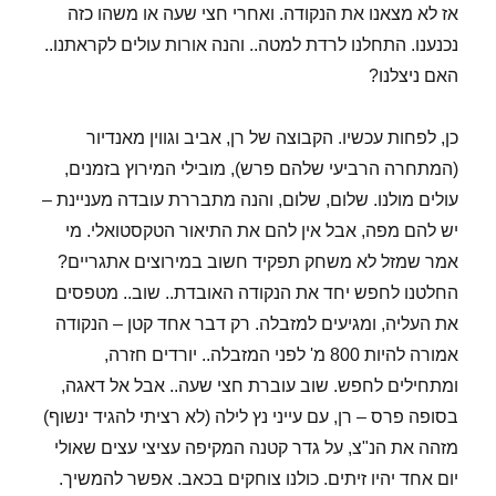
אז לא מצאנו את הנקודה. ואחרי חצי שעה או משהו כזה
נכנענו. התחלנו לרדת למטה.. והנה אורות עולים לקראתנו..
האם ניצלנו?
כן, לפחות עכשיו. הקבוצה של רן, אביב וגווין מאנדיור
(המתחרה הרביעי שלהם פרש), מובילי המירוץ בזמנים,
עולים מולנו. שלום, שלום, והנה מתבררת עובדה מעניינת –
יש להם מפה, אבל אין להם את התיאור הטקסטואלי. מי
אמר שמזל לא משחק תפקיד חשוב במירוצים אתגריים?
החלטנו לחפש יחד את הנקודה האובדת.. שוב.. מטפסים
את העליה, ומגיעים למזבלה. רק דבר אחד קטן – הנקודה
אמורה להיות 800 מ' לפני המזבלה.. יורדים חזרה,
ומתחילים לחפש. שוב עוברת חצי שעה.. אבל אל דאגה,
בסופה פרס – רן, עם עייני נץ לילה (לא רציתי להגיד ינשוף)
מזהה את הנ"צ, על גדר קטנה המקיפה עציצי עצים שאולי
יום אחד יהיו זיתים. כולנו צוחקים בכאב. אפשר להמשיך.