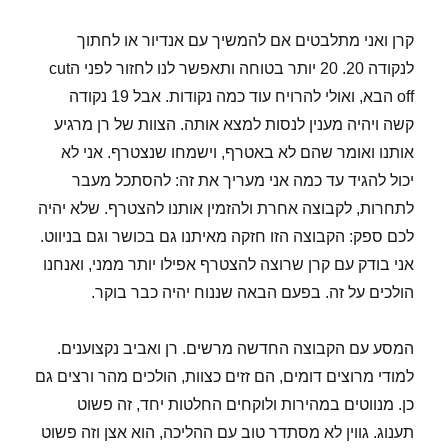
קרן ואני מתלבטים אם להמשיך עם אנדיור או לחתוך
לנקודה 20. 20 יותר בטוחה ותאפשר לנו לחזור לפני הcut
off הבא, ואולי להרויח עוד כמה נקודות. אבל 19 נקודה
קשה ויהיה מענין לנסות למצא אותה. הצוות של רן מרגיע
אותנו ואומר שהם לא באטרף, וישמחו שנצטרף. אני לא
יכול להגיד עד כמה אני מעריך את זה: להסתכל מעבר
לתחרות, לקבוצה אחרת ולהזמין אותנו להצטרף. שלא יהיה
לכם ספק: הקבוצה הזו חזקה מאיתנו גם בכושר וגם בניווט.
אני בודק עם קרן שרוצה להצטרף אפילו יותר ממני, ואנחנו
הולכים על זה. בפעם הבאה שננוח יהיה כבר בוקר.
המסע עם הקבוצה החדשה מרשים. רן ואביב נקצוענים.
למודי מרוצים דומים, הם זזים כצוות, הולכים מהר ורצים גם
כן. מנווטים במהירות ולוקחים החלטות יחד, זה פשוט
תענוג. גווין לא מסתדר טוב עם ההליכה, הוא אצן וזה פשוט