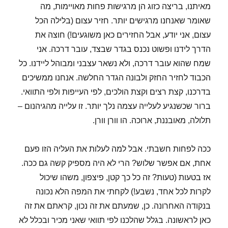
מאיתנו, בריצה כזוג הן מרגישות פחות מאויימות, מה
שאומר שאנחנו מרגישים יותר. חזיר עצום (בלילה הכל
עצום, אני יודע, אבל החזירים כאן משוגעים!) חוצה את
הדרך לידנו ופשוט נכנס בגדר שבצד, עובר דרכה. אני
שמח שהוא עובר דרכה, ולא נשאר עצבני ומבוהל ליידנו. כל
הכבוד לחזיר החזק ולבונה הגדר החלשה. אנחנו ממשיכים
בדרכנו, קצת רצים וקצת הולכים, לפי העייפות ולפי התוואי.
ברור שכשנגיע לעלייה עצמה נלך יותר. זו עלייה מהגיהנום –
תלולה, מאובננת, ארוכה. הו וורן וורן.
ככה לפחות חשבתי. אבל למה לעלות את העליה הזו פעם
אחת, אם אפשר שלוש? הרי לא היה מספיק קשה גם ככה.
אז בטעות (טעות? זה כל כך קטן, פיצפון, משהו שיכול
לקרות לכל אחד, נשבע!) לקחתי את המפה הלא נכונה
בנקודה האחרונה. כן, שמעתם את זה נכון, קראתם את זה
כאן לראשונה. בגלל שהלכנו לפי תוואי שאני מכיר ובכלל לא