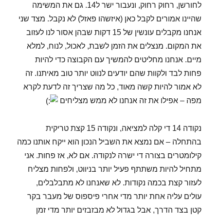
לחורשן, רחוק רחוק, ונעבור ישר ל14. גם את המשימה
שהיינו אמורים לקבל כאן (איזשהו פאזל) לא נקבל. מצד שני
אנחנו מקבלים עונשין של 15 דקות שבהן אסור לנו לעזוב
את המקום. מנצלים את הזמן לשבת, לאכול, לנוח, למלא
מיים. אנחנו מחליטים להמשיך עם הקבוצה כדי להיות
פחות לבד ולקוות שהם יודעים לנווט יותר טוב מאיתנו. זה
לא אמור להיות קשה מאוד, כל מה שצריך זה לדעת לקרא
מפה – אפילו את זה אנחנו לא ממש מצליחים
נקודה 14 די קלה למציאה, ונקודה 15 קצת טריקית
בהתחלה – אם נמצא את השביל הנכון הוא ייקח אותנו כמה
קילומטרים בצורה די ישרה לנקודה. אם לא, אז פחות. אני
מתחיל להיות משתתף פעיל יותר בניווט, ולפחות מצליח
לעזור קצת בכמה נקודות. לא שאנחנו לא מתבלבלים,
עולים עליה אחת יותר מדי אחרי פיספוס של מעבר בקר
קטן בצד הדרך, אבל בגדול לא מבזבזים יותר מדי זמן