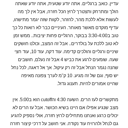
עדיין. כואב ברגליים. אתה יודע שטעית, אתה יודע שאתה
הולך ומתרחק ותצטרך לרוץ הכל חזרה, אבל אין לך מה
לעשות אלא ללכת מהר, להזהר, לקוות שזה יגמר מתישהו,
עדיף מוקדם מאשר מאוחר. העינייים כבר לא רואות כל כך
טוב ב3:30-4:00 בבוקר, הרגליים פחות יציבות.. ממש זמן
לא טוב ללכת על בולדרים.. אבל זה המצב, וכולנו חושקים
שיניים ורגליים והולכים קדימה. עוד דקה, עוד 10, עוד חצי
שעה. שומעים לרגע את כביש 4 אבל זה נעלם, חושבים
שהנה נגמר הנחל אבל זה רק עיקול. אך אל דאגה, לכל נחל
יש סוף, וגם של זה מגיע. 10 ק"מ לערך צפונה מאיפה
שהיינו אמורים להיות. תענוג גדול.
מתקשרים לעז הרים. השעה 4:30 והcutoff הוא ב5:00. אין
מצב שנגיע אפילו אם היינו בשיא הכושר. אבל עז הרים לא
יכולים כרגע ואנחנו מתחילים לרוץ חזרה, אולי נספיק להגיע
גם לנחל ולהרויח עוד נקודה. אני חושב על דרכי קיצור חזרה