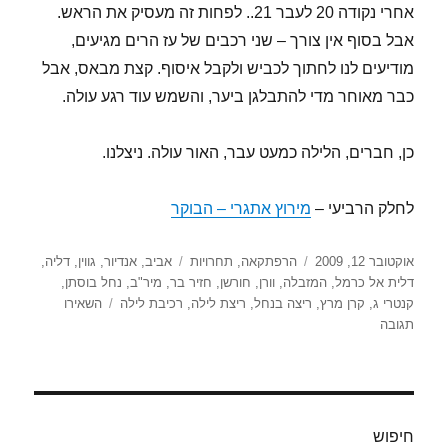
אחרי נקודה 20 לעבר 21.. לפחות זה מעסיק את הראש.
אבל בסוף אין צורך – שני רכבים של עז הרים מגיעים,
מודיעים לנו לחתוך לכביש ולקבל איסוף. קצת מבאס, אבל
כבר מאוחר מדי להתבלגן ביער, והשמש עוד רגע עולה.
כן, חברים, הלילה כמעט עבר, האור עולה. ניצלנו.
לחלק הרביעי –
מירוץ אתגרי – הבוקר
פורסם
קטגוריות
תגיות
אוקטובר 12, 2009
הרפתקאה
,
תחרויות
אביב
,
אנדיור
,
גווין
,
דליה
,
בתאריך
דלית אל כרמל
,
המזבלה
,
וורן
,
חורשן
,
חזיר בר
,
מיר"ב
,
נחל בוסתן
,
קנטרי ג
,
קרן מרץ
,
ריצה בנחל
,
ריצת לילה
,
רכיבת לילה
השאירו
עבור
תגובה
מרוץ
קולומביה
האתגרי
(פיילוט)
2009
חיפוש