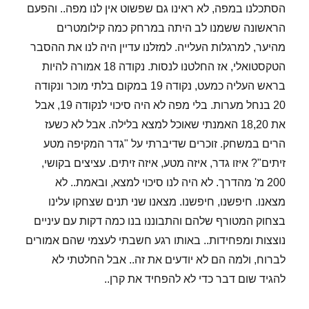
הסתכלנו במפה, לא ראינו גם שפשוט אין לנו מפה.. והפעם
הראשונה ששמנו לב היתה במרחק כמה קילומטרים
מהיער, למרגלות העלייה. למזלנו עדיין היה לנו את ההסבר
הטקסטואלי, אז החלטנו לנסות. נקודה 18 אמורה להיות
בראש העליה כמעט, נקודה 19 במקום בלתי מוכר ונקודה
20 בנחל מערות. בלי מפה לא היה סיכוי לנקודה 19, אבל
את 18,20 האמנתי שאוכל למצא בלילה. אבל לא כשעז
הרים במשחק. זוכרים שדיברתי על "גדר המקיפה מטע
זיתים"? איזו גדר, איזה מטע, איזה זיתים. עציצים בקושי,
200 מ' מהדרך. לא היה לנו סיכוי למצא, ובאמת.. לא
מצאנו. חיפשנו, חיפשנו. מצאנו שני תנים שצחקו עלינו
בצחוק המטורף שלהם והתבוננו בנו כמה דקות עם עיניים
נוצצות ומפחידות.. באותו רגע חשבתי לעצמי שהם אמורים
לברוח, ולמה הם לא יודעים את זה.. אבל החלטתי לא
להגיד שום דבר כדי לא להפחיד את קרן..