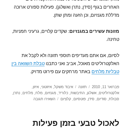
האחרים בגוף (סידן, נתרן ואשלגן). פעילות ספורט ארוכה
מדללת מגנזיום, וכן הזעה ומתן שתן.
מזונות עשירים במגנזיום
: שקדים קלויים, גרעיני חמניות,
טחינה.
לסיום, אם אתם מעדיפים תוספי תזונה ולא לקבל את
האלקטרוליטים מאוכל, אביב ואני כתבנו
טבלת השוואה בין
טבליות מלחים
באתר מרחקים עם פירוט מדויק.
פורסם
קטגוריות
תגיות
פברואר 11, 2010
תזונה
איבוד משקל
,
איזוטוני
,
איזון
,
בתאריך
אלקטרוליטים
,
אשלגן
,
התיבשות
,
כלוריד
,
מגנזיום
,
מלח
,
מלחים
,
נתרן
,
עבור
סבולת
,
סודיום
,
סידן
,
פוטסיום
,
קלציום
השאירו תגובה
אלקטרוליטים
לאכול טבעי בזמן פעילות