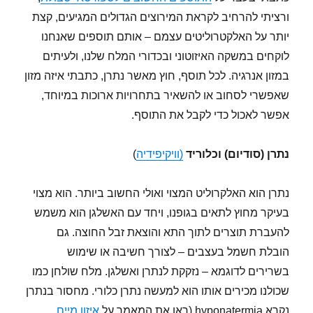
ורציתי להרחיב לקראת המירוצים הגדולים המגיעים, קצת
יותר על האלקטרוליטים עצמם – אותם תוספים שאנחנו
לוקחים במשקה האיזוטוני ובכדורי המלח שלנו, ולעיתים
במזון אנרגיה. לכל תוסף, חוץ מאשר נתרן, כתבתי איזה מזון
שאפשרי לסחוב או להשאיר בתחרויות ארוכות במיוחד,
אפשר לאכול כדי לקבל את התוסף.
נתרן (סודיום) וכלוריד
(
וויקיפידיה
)
נתרן הוא האלקרוליט המצוי ואולי החשוב ביותר. הוא מצוי
בעיקר מחוץ לתאים בגופנו, ויחד עם האשלגן הוא משמש
להעברת תוצרים לתוך התא והוצאת זבל החוצה. גם
הובלת חשמל בעצבים – לצורך חשיבה או שימוש
בשרירים לדוגמא – נזקקת לנתרן ואשלגן. מלח שולחן כמו
שכולנו מכירים אותו הוא למעשה נתרן כלורי. מחסור בנתרן
נקרא hyponatermia (ראו את המאמר על
איזון מיים