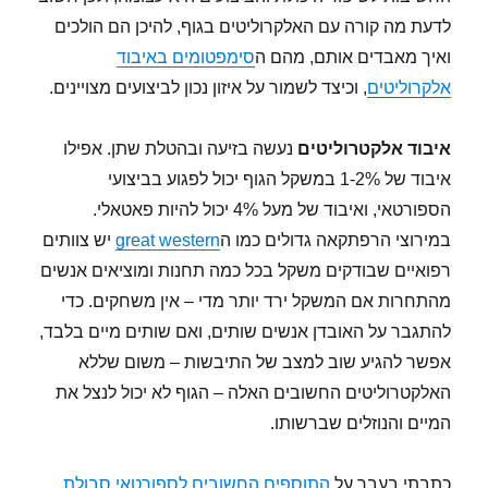
לדעת מה קורה עם האלקרוליטים בגוף, להיכן הם הולכים
ואיך מאבדים אותם, מהם ה
סימפטומים באיבוד
אלקרוליטים
, וכיצד לשמור על איזון נכון לביצועים מצויינים.
איבוד אלקטרוליטים
נעשה בזיעה ובהטלת שתן. אפילו
איבוד של 1-2% במשקל הגוף יכול לפגוע בביצועי
הספורטאי, ואיבוד של מעל 4% יכול להיות פאטאלי.
במירוצי הרפתקאה גדולים כמו ה
great western
יש צוותים
רפואיים שבודקים משקל בכל כמה תחנות ומוציאים אנשים
מהתחרות אם המשקל ירד יותר מדי – אין משחקים. כדי
להתגבר על האובדן אנשים שותים, ואם שותים מיים בלבד,
אפשר להגיע שוב למצב של התיבשות – משום שללא
האלקטרוליטים החשובים האלה – הגוף לא יכול לנצל את
המיים והנוזלים שברשותו.
כתבתי בעבר על
התוספים החשובים לספורטאי סבולת
,