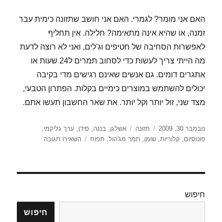
האם אני מומר? לגמרי. האם אני חושב שתזונה כימית עבר
זמנה, או שהיא אינה מתאימה? חלילה. אין תחליף
לאפשרות הסחיבה של חטיפים וג'לים, ואני לא רוצה לדעת
מה הייתי צריך לעשות כדי לסחוב תמרים ל24 שעות או
אתגרים דומים. גם אנשים שאינם רגישים מדי בקיבה
יכולים להשתמש במוצרים כימיים בקלות. הפתרון הטבעי,
מצד שני, זול יותר וקל יותר. את שאר החשבון תעשו אתם.
פורסם
קטגוריות
תגיות
נובמבר 30, 2009
תזונה
אשלגן
,
בננה
,
סידן
,
ערך גליקמי
,
בתאריך
עבור
פוטסיום
,
קלוריות
,
שומן
,
תמר מג'הול
,
תפוח
השאירו תגובה
לאכול
טבעי
בזמן
פעילות
חיפוש
חיפוש