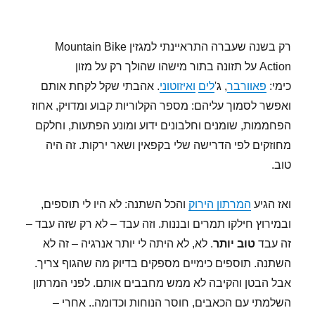
רק בשנה שעברה התראיינתי למגזין Mountain Bike
Action על תזונה בתור מישהו שהולך רק על מזון
כימי:
פאוורבר
, ג'
לים
ואיזוטוני
. אהבתי שקל לקחת אותם
ואפשר לסמוך עליהם: מספר הקלוריות קבוע ומדויק, אחוז
הפחממות, שומנים וחלבונים ידוע ומונע הפתעות, וחלקם
מחוזקים לפי הדרישה שלי בקפאין ושאר ירקות. זה היה
טוב.
ואז הגיע
המרתון הירוק
והכל השתנה: לא היו לי תוספים,
ובמירוץ חילקו תמרים ובננות. וזה עבד – לא רק שזה עבד –
זה עבד
טוב יותר
. לא, לא היתה לי יותר אנרגיה – זה לא
השתנה. תוספים כימיים מספקים בדיוק מה שהגוף צריך.
אבל הבטן והקיבה לא ממש מחבבים אותם. לפני המרתון
השלמתי עם הכאבים, חוסר הנוחות וכדומה.. אחרי –