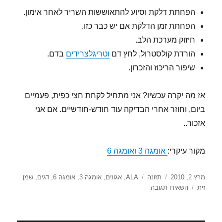
הפחתת דלקת וסיוע להתאוששות השריר לאחר אימון.
הפחתת זמן הדלקת אם יש כבר כזו.
חיזוק מערכת הלב.
הורדת קולסטרול, לחץ דם
וטריגלצרידים
בדם.
שיפור הריכוז והזכרון.
אז מה יקרה עכשיו? אני מתחיל לקחת חצי כפית, פעמיים
ביום, וחוזר אחרי הבדיקה עוד חודש-חודשיים. אם אני
אזכור..
מקור עיקרי:
אומגה 3 ואומגה 6
פורסם
קטגוריות
תגיות
מרץ 2, 2010
תזונה
ALA
,
אגוזים
,
אומגה 3
,
אומגה 6
,
דגים
,
שמן
בתאריך
עבור
זית
השאירו תגובה
אומגה
3
לספורטאים