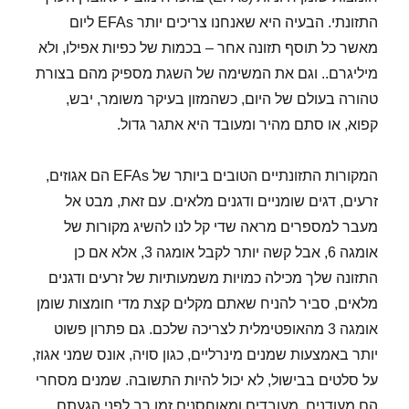
התזונתי. הבעיה היא שאנחנו צריכים יותר EFAs ליום
מאשר כל תוסף תזונה אחר – בכמות של כפיות אפילו, ולא
מיליגרם.. וגם את המשימה של השגת מספיק מהם בצורת
טהורה בעולם של היום, כשהמזון בעיקר משומר, יבש,
קפוא, או סתם מהיר ומעובד היא אתגר גדול.
המקורות התזונתיים הטובים ביותר של EFAs הם אגוזים,
זרעים, דגים שומניים ודגנים מלאים. עם זאת, מבט אל
מעבר למספרים מראה שדי קל לנו להשיג מקורות של
אומגה 6, אבל קשה יותר לקבל אומגה 3, אלא אם כן
התזונה שלך מכילה כמויות משמעותיות של זרעים ודגנים
מלאים, סביר להניח שאתם מקלים קצת מדי חומצות שומן
אומגה 3 מהאופטימלית לצריכה שלכם. גם פתרון פשוט
יותר באמצעות שמנים מינרליים, כגון סויה, אונס שמני אגוז,
על סלטים בבישול, לא יכול להיות התשובה. שמנים מסחרי
הם מעודנים, מעובדים ומאוחסנים זמן רב לפני הגעתם