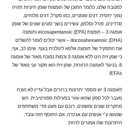
למטבח שלנו, כלומר התוכן של חומצות שומן חיוניות תהיה
נמוך יחסית. דגים שומניים, כמו מקרל, דגים מלוחים,
סרדינים, פורל וסלמון, עשירים בשני סוגים שונים של שומן
אומגה 3 – חומצת eicosapentanoic (EPA) וחומצה
docosahexaenoic (DHA) – אשר יכולים לעזור להשלים
את התפקיד של חומצה אלפא לינולנית בגוף. שימו לב, אף,
כי שמן זית הינו ללא אומגה 3 וכמות נמוכה מאוד של אומגה
6. בניגוד לאמונה הרווחת, שמן זית הוא מקור עני מאוד של
EFAs!
לאומגה 3 יש מספר יתרונות ברורים אבל עדיין לא הוכח
מעבר לכל ספק שהוא עוזר בפעילות ספורטיבית. חש
מחקרים שונים ומשונים, רובם עם מעט מדי משתתפים
שנעשו ע"י אנשים עם אג'נדה. אם התוסף הזה עובד,
היתרונות שלו אמורים להיות: