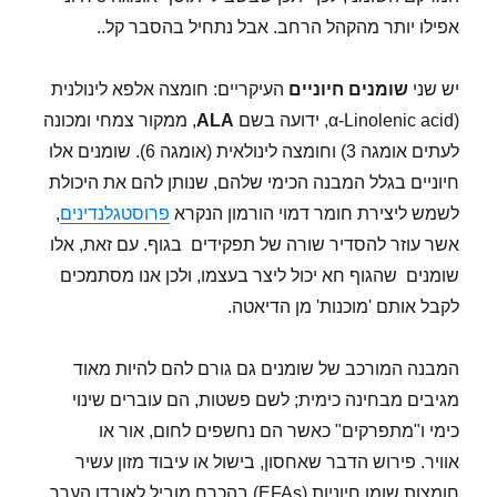
אפילו יותר מהקהל הרחב. אבל נתחיל בהסבר קל..
יש שני
שומנים חיוניים
העיקריים: חומצה אלפא לינולנית
(α-Linolenic acid, ידועה בשם
ALA
, ממקור צמחי ומכונה
לעתים אומגה 3) וחומצה לינולאית (אומגה 6). שומנים אלו
חיוניים בגלל המבנה הכימי שלהם, שנותן להם את היכולת
לשמש ליצירת חומר דמוי הורמון הנקרא
פרוסטגלנדינים
,
אשר עוזר להסדיר שורה של תפקידים בגוף. עם זאת, אלו
שומנים שהגוף חא יכול ליצר בעצמו, ולכן אנו מסתמכים
לקבל אותם 'מוכנות' מן הדיאטה.
המבנה המורכב של שומנים גם גורם להם להיות מאוד
מגיבים מבחינה כימית; לשם פשטות, הם עוברים שינוי
כימי ו"מתפרקים" כאשר הם נחשפים לחום, אור או
אוויר. פירוש הדבר שאחסון, בישול או עיבוד מזון עשיר
חומצות שומן חיוניות (EFAs) בהכרח מוביל לאובדן הערך