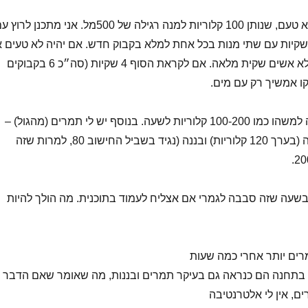
אני רץ עם משקה ללא טעם, שנותן 100 קלוריות למנה רגילה של 500מל. אני מתכנן לרו
תי מנות, ולקחת 4 שקיות עם שתי מנות בכל אחת למלא בקבוק חדש. אם יהיה לא טעים א
שיהיה קשה לשתות לא אשים שקית מלאה. אם לקראת הסוף 4 שקיות (סה״כ 6 בקבוקים
אז משתיה אני מצפה למשהו כמו 100-200 קלוריות לשעה. בנוסף יש לי תמרים (מהגול) –
עם תכנון של 3 בשעה (בערך 120 קלוריות) ובננה (נגיד בשביל החישוב 80, למרות שזה
ה מביא אותי ל400 בשעה שזה סבבה לגמרי אם אצליח לעמוד בתוכנית. מה הולך להיות
רים יותר אחרי כמה שעות
תחנה הם כנראה גם בעיקר תמרים ובננות, מה שאומר שאם הדבר
ים, אין לי אלטרנטיבה