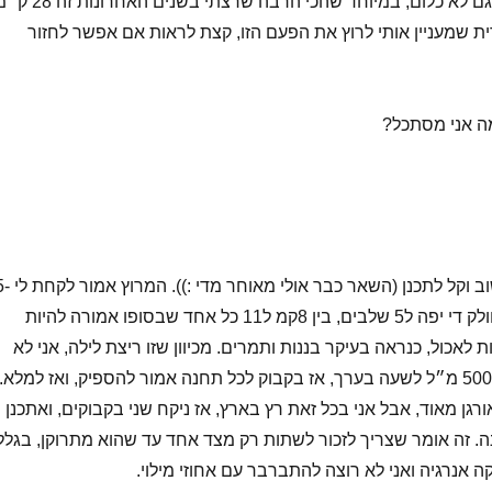
מצעד מוות, אבל זה גם לא כלום, במיוחד שהכי הרבה שרצתי בשנים ה
רית שמעניין אותי לרוץ את הפעם הזו, קצת לראות אם אפשר לחזור
מה אני מסתכל?
אולי הדבר שהכי חשוב וקל לתכנן (השאר כבר אולי מאוחר מד
6 שעות. המרחק מחולק די יפה ל5 שלבים, בין 8קמ ל11 כל אחד שבסופו אמורה להיות
 לאכול, כנראה בעיקר בננות ותמרים. מכיוון שזו ריצת לילה, אני לא
אמור לשתות יותר מ500 מ״ל לשעה בערך, אז בקבוק לכל תחנה אמור להספיק, ואז למלא.
גן מאוד, אבל אני בכל זאת רץ בארץ, אז ניקח שני בקבוקים, ואתכנן
 זה אומר שצריך לזכור לשתות רק מצד אחד עד שהוא מתרוקן, בגלל
אנרגיה ואני לא רוצה להתברבר עם אחוזי מילוי.