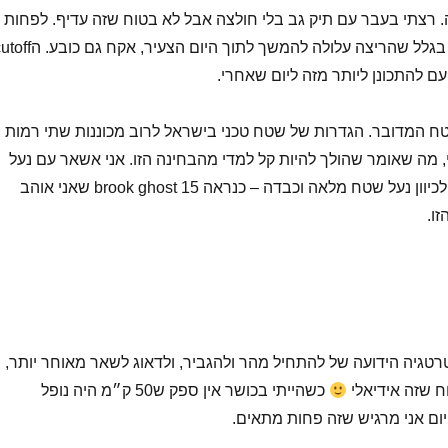
רצתי בעבר עם תיק גב בלי חולצה אבל לא בטוח שזה עדיף. לפחות
לא אצטרך שרוולים. בגלל שהריצה עלולה להמשך לתוך היום הצעיר, אקח גם
טח המדובר. הגדרות של שטח טכני בישראל לרוב מכוננות שתי רמות
, מה שאומר שהולך להיות קל למדי מהבחינה הזו. אני אשאר עם נעל
כביש שטח ולא אלך לכיוון נעל שטח מלאה וכבדה – כנראה brook ghost 15 שאני אוהב
זו.
רטגיה הידועה של להתחיל מהר ולהגביר, ולדאוג לשאר מאוחר יותר,
ח שזה אידיאלי
כשהייתי בכושר אין ספק ש50 ק״מ היה נופל
יום אני מרגיש שזה פחות מתאים.