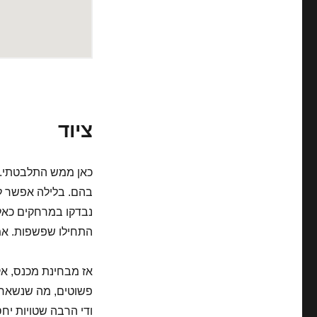
ציוד
כאן ממש התלבטתי. רו
בהם. בלילה אפשר לר
נבדקו במרחקים כאלה
התחילו שפשפות. אמנם רצתי בחום של -33
אז מבחינת מכנס, א
פשוטים, מה שנשאר מ
ודי הרבה שטויות יחס