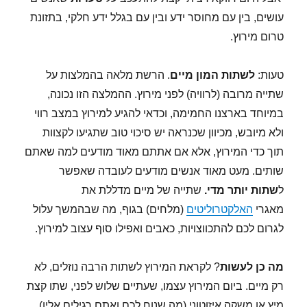
עושים, בין עם מחוסר ידע ובין עם בגלל ידע חלקי, בתזונת
טרום מירוץ.
טעות:
לשתות המון מיים
. הרשת מלאה בהמלצות על
שתייה מרובה (לרוויה) לפני מירוץ. ההמלצה הזו נכונה,
במיוחד בארצנו החמימה, וכדאי להגיע למירוץ במצב רווי
ולא מיובש, מכיוון שכנראה יש סיכוי טוב שתגיעו לקצוות
תוך כדי המירוץ, אלא אם אתתם מאוד מודעים למה שאתם
שותים. מעט מאוד אנשים מודעים לעובדה שאפשר
ל
שתות יותר מדי.
שתייה של מיים מדללת את
מאגרי
האלקטרוליטים
(מלחים) בגוף, מה שבהמשך עלול
לגרום לכם להתכווצויות, כאבים ואפילו סוף עצוב למירוץ.
מה כן לעשות
? לקראת המירוץ לשתות הרבה נוזלים, לא
רק מיים. ביום המירוץ עצמו, שעתיים שלוש לפני, שתו קצת
מיץ או משקה איזוטוני (מה שנוח לכם ואתם רגילים אליו)