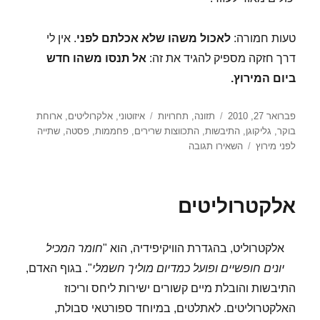
טעות חמורה:
לאכול משהו שלא אכלתם לפני
. אין לי
דרך חזקה מספיק להגיד את זה:
אל תנסו משהו חדש
ביום המירוץ.
פורסם
קטגוריות
תגיות
פברואר 27, 2010
תזונה
,
תחרויות
איזוטוני
,
אלקרוליטים
,
ארוחת
בתאריך
בוקר
,
גליקוגן
,
התיבשות
,
התכווצות שרירים
,
פחממות
,
פסטה
,
שתייה
עבור
לפני מירוץ
השאירו תגובה
טעויות
תזונה
לפני
אלקטרוליטים
מירוץ
אלקטרוליט, בהגדרת הוויקיפידיה, הוא "
חומר המכיל
יונים חופשיים ופועל כמדיום מוליך חשמלי
". בגוף האדם,
התיבשות והובלת מיים קשורים ישירות ליחס וריכוז
האלקטרוליטים. לאתלטים, במיוחד ספורטאי סבולת,