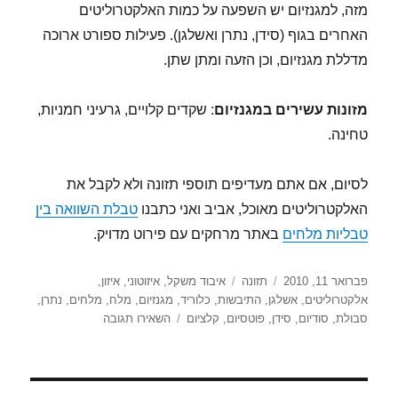
מזה, למגנזיום יש השפעה על כמות האלקטרוליטים
האחרים בגוף (סידן, נתרן ואשלגן). פעילות ספורט ארוכה
מדללת מגנזיום, וכן הזעה ומתן שתן.
מזונות עשירים במגנזיום
: שקדים קלויים, גרעיני חמניות,
טחינה.
לסיום, אם אתם מעדיפים תוספי תזונה ולא לקבל את
האלקטרוליטים מאוכל, אביב ואני כתבנו
טבלת השוואה בין
טבליות מלחים
באתר מרחקים עם פירוט מדויק.
פורסם
קטגוריות
תגיות
פברואר 11, 2010
תזונה
איבוד משקל
,
איזוטוני
,
איזון
,
בתאריך
אלקטרוליטים
,
אשלגן
,
התיבשות
,
כלוריד
,
מגנזיום
,
מלח
,
מלחים
,
נתרן
,
עבור
סבולת
,
סודיום
,
סידן
,
פוטסיום
,
קלציום
השאירו תגובה
אלקטרוליטים