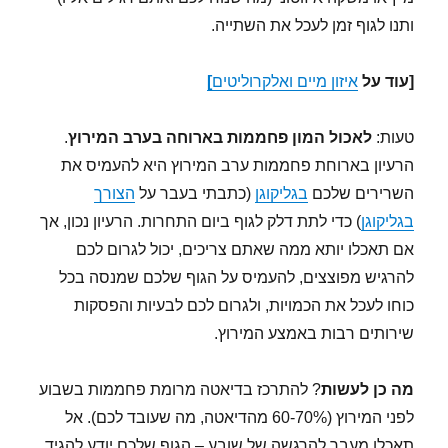
ותנו לגוף זמן לעכל את השתייה.
[עוד על
איזון מיים ואלקרוליטים
]
טעות:
לאכול המון פחממות בארוחה בערב המירוץ
.
הרעיון בארוחת פחממות ערב המירוץ היא להעמיס את
השרירים שלכם
בגליקוגן
(כתבתי בעבר על
הצורך
בגליקוגן
) כדי לתת דלק לגוף ביום התחרות. הרעיון נכון, אך
אם תאכלו יותא ממה שאתם צריכים, יכול לגרום לכם
להרגיש מפוצצים, להעמיס על הגוף שלכם שמנסה בכל
כוחו לעכל את הכמויות, ולגרום לכם לבעיות והפסקות
שירותים רבות באמצע המירוץ.
מה כן לעשות
? להתרכז בדיאטה מרומת פחממות בשבוע
לפני המירוץ (60-70% מהדיאטה, מה שעובד לכם). אל
תאכלו מעבר להרגשה של שובע – הגוף שלכם יודע להגיד