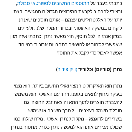
כתבתי בעבר על
התוספים החשובים לספורטאי סבולת
,
ורציתי להרחיב לקראת המירוצים הגדולים המגיעים, קצת
יותר על האלקטרוליטים עצמם – אותם תוספים שאנחנו
לוקחים במשקה האיזוטוני ובכדורי המלח שלנו, ולעיתים
במזון אנרגיה. לכל תוסף, חוץ מאשר נתרן, כתבתי איזה מזון
שאפשרי לסחוב או להשאיר בתחרויות ארוכות במיוחד,
אפשר לאכול כדי לקבל את התוסף.
נתרן (סודיום) וכלוריד
(
וויקיפידיה
)
נתרן הוא האלקרוליט המצוי ואולי החשוב ביותר. הוא מצוי
בעיקר מחוץ לתאים בגופנו, ויחד עם האשלגן הוא משמש
להעברת תוצרים לתוך התא והוצאת זבל החוצה. גם
הובלת חשמל בעצבים – לצורך חשיבה או שימוש
בשרירים לדוגמא – נזקקת לנתרן ואשלגן. מלח שולחן כמו
שכולנו מכירים אותו הוא למעשה נתרן כלורי. מחסור בנתרן