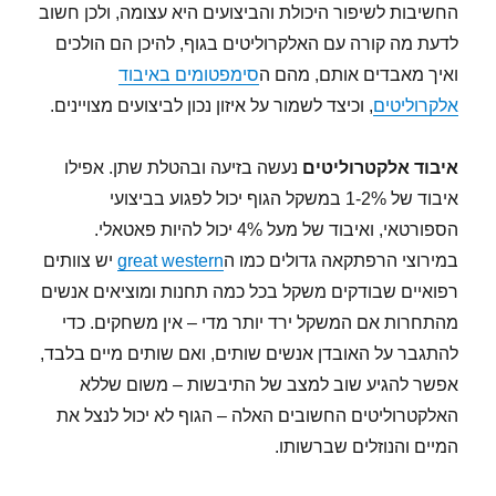
החשיבות לשיפור היכולת והביצועים היא עצומה, ולכן חשוב
לדעת מה קורה עם האלקרוליטים בגוף, להיכן הם הולכים
ואיך מאבדים אותם, מהם ה
סימפטומים באיבוד
אלקרוליטים
, וכיצד לשמור על איזון נכון לביצועים מצויינים.
איבוד אלקטרוליטים
נעשה בזיעה ובהטלת שתן. אפילו
איבוד של 1-2% במשקל הגוף יכול לפגוע בביצועי
הספורטאי, ואיבוד של מעל 4% יכול להיות פאטאלי.
במירוצי הרפתקאה גדולים כמו ה
great western
יש צוותים
רפואיים שבודקים משקל בכל כמה תחנות ומוציאים אנשים
מהתחרות אם המשקל ירד יותר מדי – אין משחקים. כדי
להתגבר על האובדן אנשים שותים, ואם שותים מיים בלבד,
אפשר להגיע שוב למצב של התיבשות – משום שללא
האלקטרוליטים החשובים האלה – הגוף לא יכול לנצל את
המיים והנוזלים שברשותו.