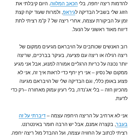
להדמות ריצה יחפה, בלי
הכאב המלווה
. היום קיבלתי את
הזוג שלי בשביל הבדיקה ל
גיראפ
, ולמרות שעוד יקח קצת
זמן על הביקורת עצמה, אחרי ריצה של 7 ק”מ רציתי לתת
דיווח מאוד ראשוני על הנעל.
רוב האנשים שכותבים על הויבראם מגיעים ממקום של
ריצה רגילה או ריצה עם פציעה, בעיקר בברכיים, שריצה
יותר נכונה על כריות הרגליים אמורה למנוע, אבל אני מגיע
ממקום של נסיון – אני רץ יחף כדי לראות איך זה, אני לא
פצוע באופן כללי, וגם הבדיקה שלי של הויבראם מגיעה
מהכיוון הזה – בלי אג’נדה, בלי רעיון עמוק מאחורה –רק כדי
לדעת.
אני לא ארחיב על הריצה היחפה עצמה –
דיברתי על זה
בעבר
, בקצרה אמנם, אבל יש הרבה חומר באינטרנט.
רציתי לכתוב על החוויה עצמה, ועל ההבדל מול ריצה יחפה.