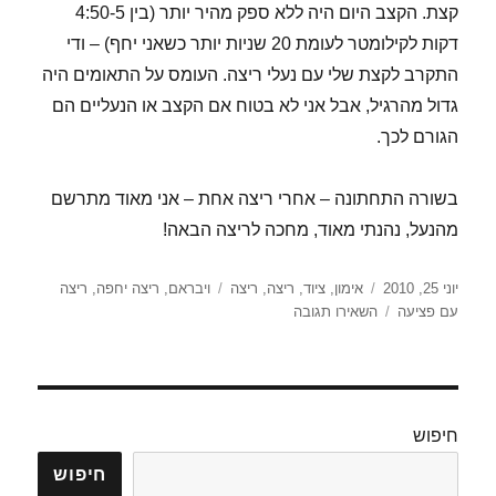
קצת. הקצב היום היה ללא ספק מהיר יותר (בין 4:50-5
דקות לקילומטר לעומת 20 שניות יותר כשאני יחף) – ודי
התקרב לקצת שלי עם נעלי ריצה. העומס על התאומים היה
גדול מהרגיל, אבל אני לא בטוח אם הקצב או הנעליים הם
הגורם לכך.
בשורה התחתונה – אחרי ריצה אחת – אני מאוד מתרשם
מהנעל, נהנתי מאוד, מחכה לריצה הבאה!
פורסם
קטגוריות
תגיות
יוני 25, 2010
אימון
,
ציוד
,
ריצה
,
ריצה
ויבראם
,
ריצה יחפה
,
ריצה
בתאריך
עבור
עם פציעה
השאירו תגובה
ריצה
ראשונה
עם
הויבראם
ביקיאלה
חיפוש
(VFF
–
חיפוש