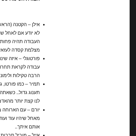
אילן – הקטנה (הראשו
לא יודע אם לאחל שת
העבודה תהיה פחות ד
מצלמת קסדה לעזאזל!
פורטוגלי – איזה שי
עבודה לקראת תחרות 
הרבה טקילות ולימונצ'
תמיר – כמו פורטו, 
תענוג גדול.. כשאתה
לנו קצת יותר מהאד
מאחל שיהיו עוד ועו
אותם איתך..
אייל – מוביל תרבות