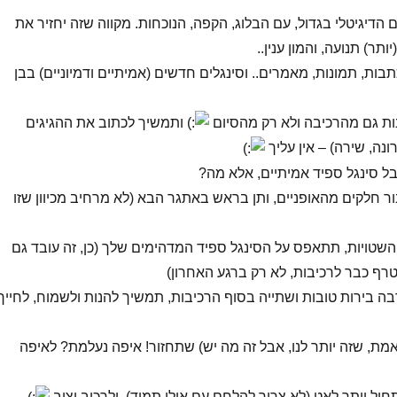
הדיגיטלי בגדול, עם הבלוג, הקפה, הנוכחות. מקווה שזה יחזיר את
ותר) תנועה, והמון ענין..
תבות, תמונות, מאמרים.. וסינגלים חדשים (אמיתיים ודמיוניים) בבן
ת גם מהרכיבה ולא רק מהסיום
ותמשיך לכתוב את ההגיגים
נה, שירה) – אין עליך
ל סינגל ספיד אמיתיים, אלא מה?
ר חלקים מהאופניים, ותן בראש באתגר הבא (לא מרחיב מכיוון שזו
שטויות, תתאפס על הסינגל ספיד המדהימים שלך (כן, זה עובד גם
רף כבר לרכיבות, לא רק ברגע האחרון)
בה בירות טובות ושתייה בסוף הרכיבות, תמשיך להנות ולשמוח, לחייך
ת, שזה יותר לנו, אבל זה מה יש) שתחזור! איפה נעלמת? לאיפה
יל יותר לאט (לא צריך להלחם עם אילן תמיד), ולרכוב יציב