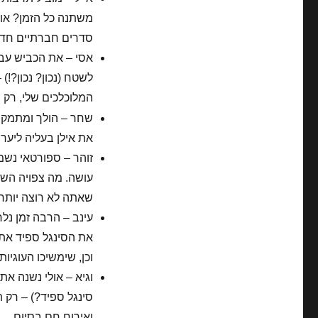
משתנה כל הזמן? אול
סדרים חברתיים חדש
לשטח (נכון? נכון?!)
המלוכלכים שלי, רק
שחר – הולך ומתמקצע
את אילן בעליה ליער 
זוהר – ספורטאי נש
שאתה לא רוצה יותר 
עינב – הרבה זמן נ
את הסינגל ספיד את 
וכן, שימשיכו העוגיו
וגיא – אולי נשנה א
סינגל ספיד?) – רק 
ואירוח חם בסיום.