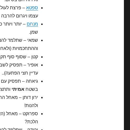
ספטא
– פרצת לעולם 
עצמו ויגרום להרבה (י
מנחם
– יותר ויותר כ
שמן.
שמאי – שתלמד להנו
וההתחכמויות (ולאחרו
קטן – שסוף סוף תקב
אופיר – תפסיק לשבו
עדיין חצי הפתעה)..
גיאחה – תפסיק עם ה
בשטח
אמיתי
ותתצט
ירון דותן – מאחל הר
ולהנות!
ספרוקט – מאחל (האמ
הלכת?
יהודה – שתלמד להתח