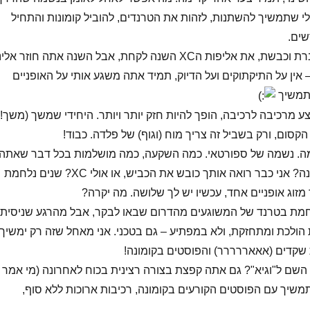
י שתמשיך להשתנות, לזהות את הטרנדים, להוביל קומונות והתחיל
ים.
אסי – את הכביש עברת וכבשת, את אליפות הXC השנה לקחת, אבל השנה אתה חוזר אלי
 – אין על התיקתוקים ועל הדיוק, תמיד אתה משגע אותי על האופניים
 תמשיך
 מרכיבה לרכיבה, הופך להיות חזק יותר ויותר. היחידי שמשך (משך!)
הקסום, ורק בשביל זה צריך מוח (וגוף) של פלדה. כבוד!
מה. נשמה של ספורטאי. כמה השקעה, כמה מושלמות בכל דבר שאתה
עושה. מה צפויה השנה? אני כבר רואה אותך כובש את הכביש, או אולי XC? שנים נלחמת
מזוג אופניים אחד, עכשיו יש לך שלושה. מה יקרה?
לחמת בטרנד של המשוגעים מהדרום שבאו לבקר, אבל מהרגע שניסית
הולכת ומתחזקת, ולא במפתיע – גם בטכני. אני מאחל שזה רק ימשיך,
ת שקדים (אאאררררר) והפוסטים בקומונה!
ת השם ל"וגיא"? גם אתה קפצת בצורה רצינית בכוח לאחרונה (מי אמר
תמשיך עם הפוסטים הקורעים בקומונה, רכיבות ארוכות ללא סוף,