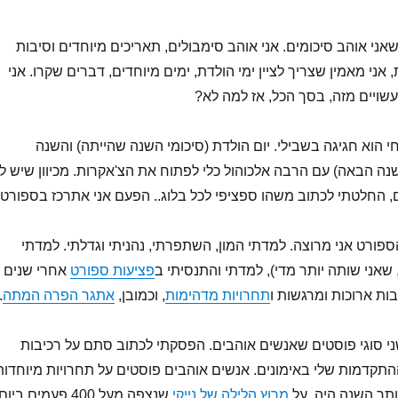
שאני אוהב סיכומים. אני אוהב סימבולים, תאריכים מיוחדים וסיבות
 אני מאמין שצריך לציין ימי הולדת, ימים מיוחדים, דברים שקרו. אני
שויים מזה, בסך הכל, אז למה לא?
י הוא חגיגה בשבילי. יום הולדת (סיכומי השנה שהייתה) והשנה
נה הבאה) עם הרבה אלכוהול כלי לפתוח את הצ'אקרות. מכיוון שיש לי
, החלטתי לכתוב משהו ספציפי לכל בלוג.. הפעם אני אתרכז בספורט.
ספורט אני מרוצה. למדתי המון, השתפרתי, נהניתי וגדלתי. למדתי
שאני שותה יותר מדי), למדתי והתנסיתי ב
פציעות ספורט
אחרי שנים
יבות ארוכות ומרגשות ו
תחרויות מדהימות
, וכמובן,
אתגר הפרה המתה
.
י סוגי פוסטים שאנשים אוהבים. הפסקתי לכתוב סתם על רכיבות
ההתקדמות שלי באימונים. אנשים אוהבים פוסטים על תחרויות מיוחדות
ותר השנה היה על
מרוץ הלילה של נייקי
שנצפה מעל 400 פעמים ביום