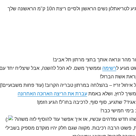
אמא – שתצליחי להגיע לטריאתלון נשים הראשון ולסיים ריצת ה10 ק"מ הראשונה שלך
 מהר ונראה אותך בחצי מרתון תל אביב!
וט מגיע ל
רשימה
וממשיך משם. לא הכל להשנה, אבל שיצליח יחד עם
ראת אשת הברזל!
 איחול זריז – בהצלחה במרתון טבריה הקרוב! (עוד פחות משבועיים!),
שיך לרוץ, ושלא באמת
עברת את הריצה הארוכה האחרונה
גיד? שתגיע, סוף סוף, לרכיבה בחו"ל! הגיע הזמן!
 בימי חמישי כבר!
ו חדש ומדהים עכשיו, אז איך אפשר עוד להוסיף לזה משהו?
, פשוט הרבה רכיבות. מקווה שגם חלק יהיו מוקדם מספיק בשבילי