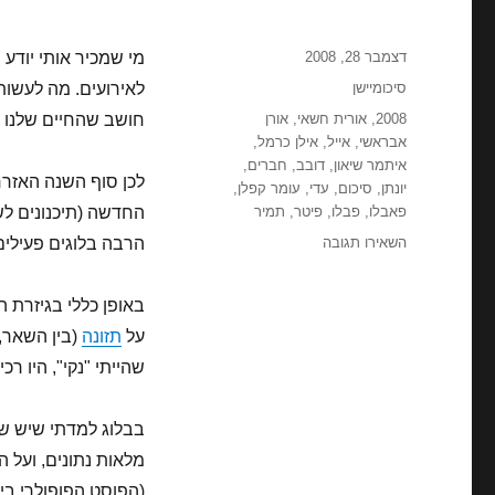
פורסם
דצמבר 28, 2008
מי שמכיר אותי יודע 
בתאריך
קטגוריות
סיכומיישן
לאירועים. מה לעשות,
תגיות
2008
,
אורית חשאי
,
אורן
חושב שהחיים שלנו ע
אבראשי
,
אייל
,
אילן כרמל
,
איתמר שיאון
,
דובב
,
חברים
,
לכן סוף השנה האזרח
יונתן
,
סיכום
,
עדי
,
עומר קפלן
,
פאבלו
,
פבלו
,
פיטר
,
תמיר
החדשה (תיכנונים לש
עבור
השאירו תגובה
הרבה בלוגים פעילים
השנה
שהייתה,
באופן כללי בגיזרת ה
השניה
שתהיה
על
תזונה
(בין השאר, 
(סיכומיישן)
שהייתי "נקי", היו רכ
בבלוג למדתי שיש שנ
מלאות נתונים, ועל 
(הפוסט הפופולרי בי