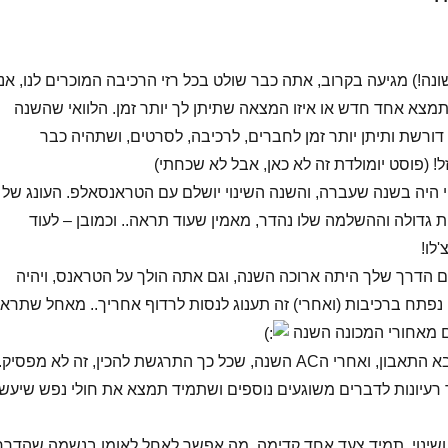
נה!) מגיעה בקרוב, אתה כבר שולט בכל רזי הרכיבה המוכרים לנו, אני
מצא אחד חדש או איזו המצאה שתיתן לך יותר זמן. הלוואי שהשנה
ורשת ותיתן יותר זמן לחברים, לרכיבה, לסרטים, ושתהיה כבר
 (פוסט יומולדת זה לא כאן, אבל לא שכחתי)
נוי היה בשנה שעברה, והשנה השינוי יושלם עם הטראנסאלפ. העונג של
גדולה וההשלמה שלו נהדר, מאמין שעוד תראה.. וכמובן – לעוד
לו!
גם הדרך שלך היתה ארוכה השנה, וגם אתה הולך על הטראנס, ויהיה
 נפתח ברכיבות (ואחרי) זה תענוג לנסות לרדוף אחריך.. מאחל שתרא
ם מאחורי המכונה השנה
יורם – עם הארוחה בא התאבון, ואחרי הAC השנה, שכל כך התרגשת להכין, זה לא מפסיק.
ד רעיונות לדברים משוגעים נוספים ושתמיד תמצא את חולי נפש שיעשו
 ושינוי, תמיד צעד אחד קדימה. מה אפשר לאחל לאומן בנשמה שהדרך