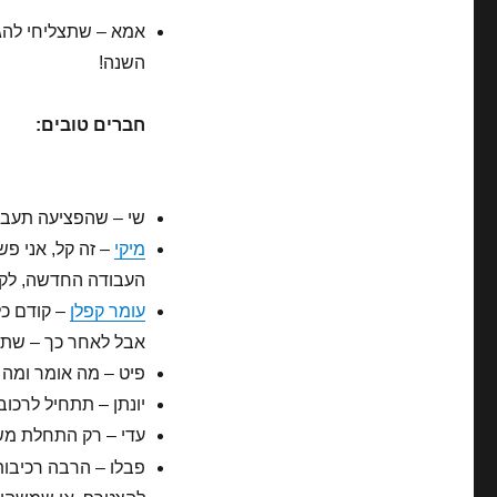
השנה!
חברים טובים:
שי – שהפציעה תעבור
מיקי
– זה קל, אני פש
העבודה החדשה, לק
עומר קפלן
– קודם כל
אבל לאחר כך – שתמ
פיט – מה אומר ומה א
יונתן – תתחיל לרכוב
עדי – רק התחלת משה
פבלו – הרבה רכיבות