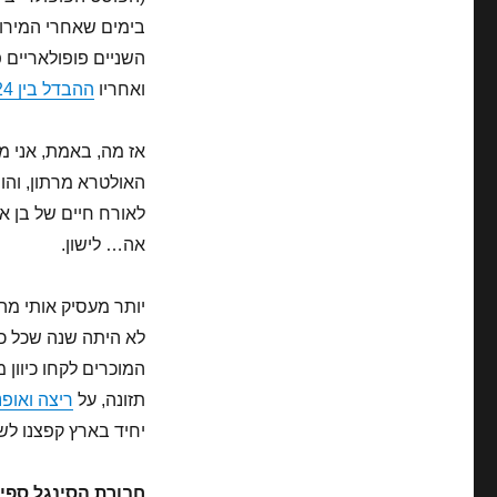
בימים שאחרי המירוץ
השניים פופולאריים 
ואחריו
ההבדל בין 24 שעות ואיש ברזל
אז מה, באמת, אני 
לאורח חיים של בן אד
אה… לישון.
יותר מעסיק אותי מה
לא היתה שנה שכל כ
המוכרים לקחו כיוון 
תזונה, על
ריצה ואופנ
יחיד בארץ קפצנו לשלושה + 2 אולטרא).. אז
חבורת הסינגל ספיד