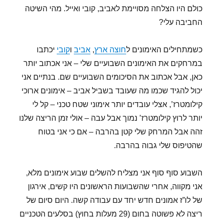
כולם היו הצלחה מסויימת לאביב, קובי ואייל. מהי השיטה
החביבה עלי?
כשמתחילים האימונים ל
חוצה ארץ
,
אביב
ו
קובי
יכתבו
במרחקים את האימונים השבועיים שלי – אני אכתוב יותר
כאן, אבל אכתוב את הסיכומים השבועיים שם. בנתיים אני
יכול להגיד שכמו מה שעובד בשביל אביב – אימונים ארוכי
קילומטרז’, אצלי עובדים יותר אימוני שטח טכני – קל לי
יותר לרוץ קילומטרז’ נמוך אבל עבה – אולי זמן הריצה שלנו
זהה אבל המרחק שלי קטן בהרבה – אם כי אני בטוח
שהטיפוס שלי גבוה בהרבה.
השבוע סוף סוף אני מצליח להשלים שבוע אימונים מלא,
אני מקווה, אחרי שהשבועות הראשונים היו קשים, אירגון
של לו”ז אמונים חדש יחד עם עבודה קשה. היום סיום של
ריצה לא פשוטה בחום (29 מעלות בחוץ) בסלעים הטכניים