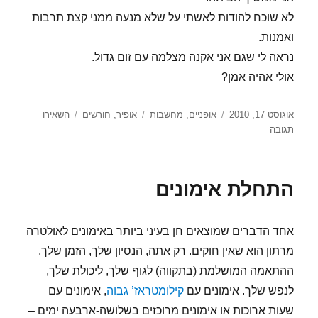
לא שוכח להודות לאשתי על שלא מנעה ממני קצת תרבות
ואמנות.
נראה לי שגם אני אקנה מצלמה עם זום גדול.
אולי אהיה אמן?
פורסם
קטגוריות
תגיות
אוגוסט 17, 2010
אופניים
,
מחשבות
אופיר
,
חורשים
השאירו
בתאריך
עבור
תגובה
פיוט
ריצה
–
התחלת אימונים
חם
בחורשים
אחד הדברים שמוצאים חן בעיני ביותר באימונים לאולטרה
מרתון הוא שאין חוקים. רק אתה, הנסיון שלך, הזמן שלך,
ההתאמה המושלמת (בתקווה) לגוף שלך, ליכולת שלך,
לנפש שלך. אימונים עם
קילומטראז’ גבוה
, אימונים עם
שעות ארוכות או אימונים מרוכזים בשלושה-ארבעה ימים –