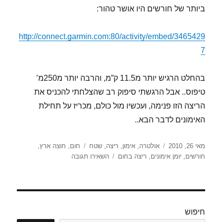
ביותר של חורשים היו אושר טהור:
http://connect.garmin.com:80/activity/embed/3465429
7
בהחלט הרגיש יותר מ11.5 ק”מ, והרבה יותר מ250מ’
טיפוס.. אבל הרגשתי סיפוק רב שהצלחתי להכניס את
הריצה הזו פנימה, ועכשיו מול כולם, מכריז על תחילת
האימונים לדבר הבא..
פורסם
קטגוריות
תגיות
מאי 26, 2010
אולטרה
,
אימון
,
ריצה
,
שטח
חום
,
חוצה ארץ
,
בתאריך
עבור
חורשים
,
יומן אימונים
,
ריצה בחום
השאירו תגובה
התחלת
אימונים
חיפוש