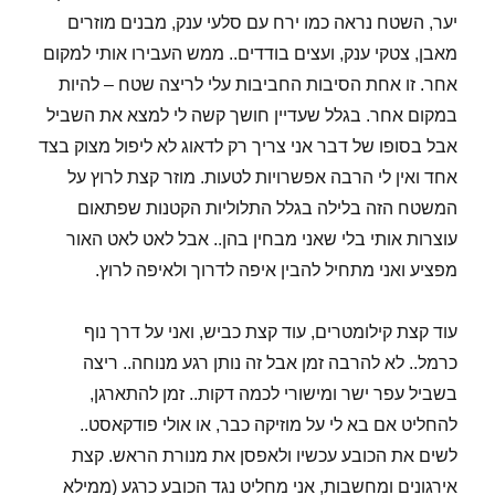
יער, השטח נראה כמו ירח עם סלעי ענק, מבנים מוזרים
מאבן, צטקי ענק, ועצים בודדים.. ממש העבירו אותי למקום
אחר. זו אחת הסיבות החביבות עלי לריצה שטח – להיות
במקום אחר. בגלל שעדיין חושך קשה לי למצא את השביל
אבל בסופו של דבר אני צריך רק לדאוג לא ליפול מצוק בצד
אחד ואין לי הרבה אפשרויות לטעות. מוזר קצת לרוץ על
המשטח הזה בלילה בגלל התלוליות הקטנות שפתאום
עוצרות אותי בלי שאני מבחין בהן.. אבל לאט לאט האור
מפציע ואני מתחיל להבין איפה לדרוך ולאיפה לרוץ.
עוד קצת קילומטרים, עוד קצת כביש, ואני על דרך נוף
כרמל.. לא להרבה זמן אבל זה נותן רגע מנוחה.. ריצה
בשביל עפר ישר ומישורי לכמה דקות.. זמן להתארגן,
להחליט אם בא לי על מוזיקה כבר, או אולי פודקאסט..
לשים את הכובע עכשיו ולאפסן את מנורת הראש. קצת
אירגונים ומחשבות, אני מחליט נגד הכובע כרגע (ממילא