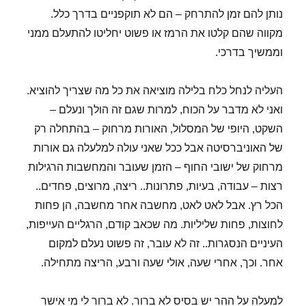
נותן להם זמן להתרחק – הם לא תוקפניים בדרך כלל.
מקווה שהם קלטו את הרמז או פשוט יחליטו להתעלם ממני
וממשיך בדרכי.
העליה לנחל כלח בלילה מוציאה את כל מה שצריך להוציא.
ואני לא מדבר על הכוח, למרות שגם זה הולך ונעלם –
השקט, היופי של המסלול, האורות מרחוק – בהתחלה רק
של האוניברסיטה אבל ככל שאני עולה למלעלה גם אורות
מרחוק של ישובי החוף – הזמן שעובר והמחשבות הרגילות
רצות – עבודה, בעיות, פתרונות.. ריצה, מרוצים, פחדים..
הכל רץ. אבל לאט לאט, מחשבה אחר מחשבה, הן פחות
לחוצות, פחות שליליות. מה שכאב קודם, הרגליים העייפות,
העיניים הנסגרות.. זה לא עובר, זה פשוט נעלם למקום
אחר. וכך, אחרי שעה, אולי שעה ורבע, הריצה מתחילה.
למעלה על ההר יש בסיס לא ברור. לא ברור לי מי אישר