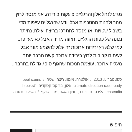
מגיע לנחל אלון והרגליים צועקות בירידה. אני מנסה לרוץ
מהר ולהנות מהטכניות אבל יודע שהרגליים עייפות מדי
בשביל שטויות, אז מנסה להתרכז בריצה יעילה, נחיתה
נכונה של כפות הרגליים, תזוזה מהירה אבל לא מעייפת.
למי שלא רץ ירידות ארוכות זה עלול להשמע מוזר אבל
לעיתים קרובות לרוץ בירידה ארוכה קשה הרבה יותר
מעליה ארוכה. עוצמת המכות שהגוף סופג גדולה בהרבה..
פורסם
קטגוריות
תגיות
ספטמבר 5, 2013
אולטרה
,
אימון
,
ריצה
,
שטח
,
peal izumi
בתאריך
ultimate direction race ready
,
אלון
,
ברוקס קסקדיה
,
הbrooks
עבור
cascadia
,
הליכה
,
חזירי בר
,
חניון האגם
,
יגור
,
שוקף
השאירו תגובה
פשוט
לקום
ולזוז
חיפוש