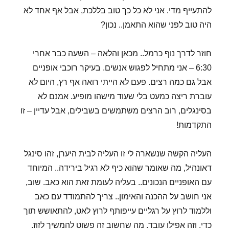
להתעייף מדי. אני לא כל כך טוב בללכת, אבל אף אחד לא
היה טוב לפני שהוא התאמן.. נכון?
חוזר לדרך נוף כרמל.. מכאן והלאה – השעה כבר אחרי
6:30 – אני מתחיל לפגוש אנשים. בעיקר רוכבי אופניים
אבל גם כמה רצים. פעם לא הייתי רואה אף רץ, היום לא
עוברת ריצה כמעט בלי שעוד מישהו מופיע. אמנם לא
בסינגלים, רוב הרצים משתמשים בשבילים, אבל עדיין – זו
התקדמות!
העליה הקשה שנשארה לי זו העליה לבית היערן, זהו סינגל
דאונהיל, מה שאומר שהוא כיף לא רגיל בירידה.. המיוחד
עם האופניים הנכונים.. בעליה לעומת זאת הוא כאב. שוב,
אני חושב על ההכנה והאימון.. צריך להתמודד עם כאב
וללמוד לרוץ על רגליים עייפותף לרוץ לאט, להתאושש תוך
כדי. וזה אפילו עובד. מה שחשוב זה פשוט להמשיך לזוז.