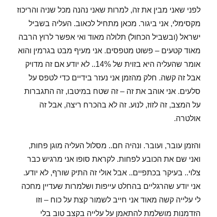
לפני שאני מבין את זה, למרות שאני נהנה מכל שניה והריכוז
מקסימלי, אני ביגור. מכאן מתחיל לכאוב. העליה בשביל
ישראל (ובשביל הכחול) תלולה מאוד ואי אפשר לרוץ הרבה
מאוד קטעים – פשוט מטפסים. אני מעיף מבט בגרמין והוא
אומר שהעליה היא בזוית של 14%.. לא יודע אם זה מדויק
אבל זה קשה. חלק מהזמן אני נעזר בידיים כדי לטפס על
סלעים. אני אוהב את זה – זה שטח במיטבו, זה התגברות
על המצב, זה לזוז, לנוע. זה לא בהכרח ריצה, אבל זה
אולטרה.
והזמן עובר, ועובר. ונהיה חם.. מסלול העליה מוגן פחות,
ואני שם את הכובע לפחות. לקראת סופו אני מרגיש כבר
צלוי.. בעיקר בכתפיים.. אבל אולי זה התיק שורף, לא יודע.
אני יודע שהרגליים בהחלט עייפות ושלמרות שעדיין מחכה
לי עלייה קשה מאוד אני חייב לשמור קצת על כוח – וזו
הזדמנות מושלמת להתאמן על עלייה בקצב טוב בלי