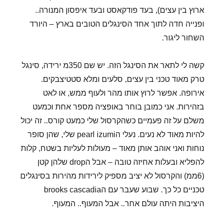
ארוץ בין עצים), בעד פודקאסט ובעד איפסון המנורה..
ופנייה חדה לתוך אחד הסינגלים הטובים בארץ – היורד
השחור ליגור.
קשה לי לתאר את הסינגל הזה. יש שם 350מ ירידה, סינגל
טרק מאוד טכני בין עצים, סלעים ומלא סטטיצבקים.
אירופה. אפשר לרוץ אותו מהר ולעוף ממש, או לאט
בזהירות. אני כמובן בוחר באופציה מספר אחת וכמעט
משלם על זה פעמיים כשהקרסול שלי כמעט קורס.. זה יכול
להיות מאוד לא נעים. נעלי הpearl izumi שלי, שהן סופר
נוחות ואני אוהב אותן מאוד – מעולות לעליות בשטח, קלות
להפליא ובעלות אחיזה טובה – אבל הdrop שלהן קטן
(6ממ) והקרסול לא יציב מספיק לירידות מהירות בסינגלים
טכניים כל כך. שבוע שעבר עם הbrooks cascadia
היציבות היתה עולם אחר.. אבל המעוף.. המעוף.