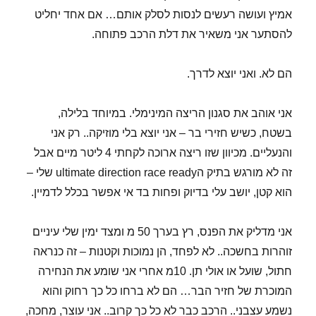
אמיץ ועושה רעשים לנסות לסלק אותם… אם אחד יחליט
להסתער אני משאיר את דלת הרכב פתוחה.
הם לא. ואני יוצא לדרך.
אני אוהב את סגנון הריצה המינימלי. במיוחד בלילה,
בשטח, כשיש חזירי בר – אני יוצא בלי מוזיקה.. רק אני
והנעליים. מכיוון שזו ריצה ארוכה לקחתי 4 ליטר מיים אבל
זה לא מורגש בתיק הultimate direction race ready שלי –
הוא קטן, יושב עלי בדיוק ופחות בד אי אפשר בכלל לדמיין.
אני מדליק את הפנס, רץ בערך 50 מ ומצד ימין שלי עיניים
זוהרות בחשכה.. לא לפחד, הן נמוכות וקטנות – זה כנראה
חתול, שועל או אולי תן. 10מ אחרי אני שומע את הנחירה
המוכרת של חזיר הבר… הם לא ברחו כל כך רחוק והוא
נשמע עצבני.. הרכב כבר לא כל כך קרוב.. אני עוצר, מחכה,