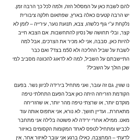
להם לשבת כאן על המסלול הזה, ולמה לכל כך הרבה זמן.
יש הרבה קטעים כאלה בארץ, שפתאום חלקה ציבורית
נלקחת ע"י גוף כלשהו, צבא, תנועת נוער, עירייה – לזמן לא
קצר, ובלי תחושה של נסיון להתחשבות. אם הצבא חייב
להיות כאן, סבבה, אני לא מכיר את הצרכים, אבל למה
לשבת על שביל ההליכה ולא 50מ בצד? ואם כבר
התיישבתם על השביל, למה לא לדאוג להכוונה מסביב למי
שכן הולך על השביל?
נו שווין, גם זה עובר, ואני מתחיל בירידה לכיוון נשר. בפעם
הקודמת הזריחה היתה כאן אבל הפעם התחלתי טיפה
מוקדם יותר, או שרצתי טיפה מהר יותר, או שהזריחה
מתאחרת.. ועדיין חושך. לא נורא, אני אתפוס אותה עוד
מאט. ממילא אחרי ירידה לא פשוטה בלילה אני מתחבר
לכביש ומתחיל לטפס לאחד המקומות הקסומים באיזור
לדעתי – המחצבה. כאילו ברגע אני עובר לאיזור אחר. אין