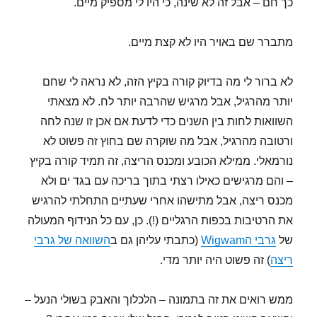
כך חם – אבל זה לא שינה, כי היו לי מספיק מיים.
מתברר שם באויר היו לא קצת מיים.
לא ברור לי מה בדיוק קורה בקיץ הזה, לא נראה לי שחם
יותר מהרגיל, אבל מרגיש שהרבה יותר לח. לא מצאתי
השוואות לחות בין השנים כדי לדעת אם אכן זו שנה לחה
ורטובה מהרגיל, אבל מה שוקרה שם בחוץ זה פשוט לא
נורמאלי. ממילא הכובע ומכנס הריצה, זה תמיד קורה בקיץ
– והם מרגישים כאילו רצתי בתוך בריכה עם בגד ים ולא
מכנס ריצה, אבל מתישהו אחרי שעתיים התחלתי להרגיש
את הרטיבות בכפות הרגליים (!). כן, עם כל הנידוף המעולה
של
גרבי הWigwam
(כתבתי עליהן גם ב
השוואה של גרבי
ריצה
) זה פשוט היה יותר מדי.
ממש רואים את זה בתמונה – הלכלוך והאבק בשולי הנעל –