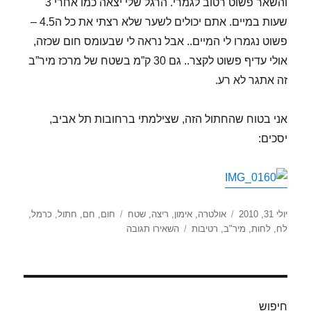
והשאר פשוט רטוב לגמרי. הרגל שלי יצאה כמו אחרי 3
שעות במיים. אתם יכולים לשער שלא רצתי את כל ה4.5 –
פשוט נגמרו לי המיים.. אבל נראה לי שבעומס חום שכזה,
אולי עדיף פשוט לקצר.. גם 30 ק”מ בשטח של מרכז מיר”ב
זה אתגר לא רע.
אני בטוח שהחתול הזה, שצילמתי ברחובות תל אביב,
יסכים:
פורסם
קטגוריות
תגיות
יולי 31, 2010
אולטרה
,
אימון
,
ריצה
,
שטח
חום
,
חם
,
חתול
,
כרמל
,
בתאריך
עבור
לח
,
לחות
,
מיר"ב
,
רטיבות
השאירו תגובה
חום,
לחות,
לחות,
לחות
–
חיפוש