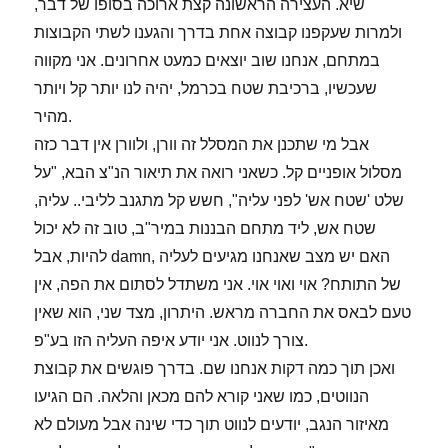
שיא. העצירה הראשונה קצת ארוכה בסופו של דבר,
ולמרות שעקפנו קבוצה אחת בדרך והגענו לשתי הקבוצות
במתחם, אנחנו שוב יוצאים כמעט אחרונים. אני מקווה
שעכשיו, ברכיבת שטח בכרמל, יהיה לנו יותר קל ויותר
מהיר.
מסלול אופניים קל. כשאני רואה את תיאור הנ"צ הבא, "על
שלט 'שטח אש' לפני עליה", חשש קל מתגנב לליבי.. עליה,
שטח אש, ליד מתחם הבננות במיר"ב, טוב זה לא יכול
להיות, אבל damn, האם יש מצב שאנחנו מגיעים לעליה
של התותח? אוי ואוי אוי. אני משתדל לסתום את הפה, אין
טעם לבאס את החברה מראש. היתרון, מצד שני, הוא שאין
צורך לנווט. אני יודע איפה העליה הזו בע"פ.
הנווטים, כמו שאני קורא להם מכאן והלאה. הם הגיעו
מאיזור הנגב, יודעים לנווט תוך כדי שינה אבל מעולם לא