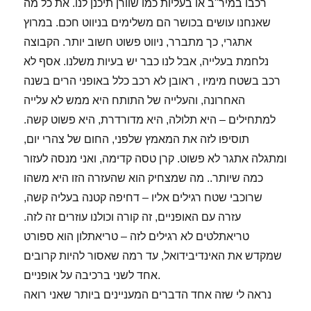
רכבו במיר"ב או בעליות כמו שוורן תיכנן לנו. את כל מה
שאנחנו עושים בכושר הם משלימים בניווט חכם. במרוץ
אתגרי, כך מתברר, ניווט פשוט חשוב יותר. הקבוצה
נלחמת בעלייה, אבל לנו כבר יש בעיות משלנו. אסף לא
רכב בשטח מימיו , ראובן לא רכב כלל באופני הרים בשנה
האחרונה, והעלייה של התותח היא ממש לא עלייה
למתחילים – היא תלולה, היא מדורדרת, היא פשוט קשה.
תוסיפו לזה את המאמץ שלפני, החום של צהרי יום,
ומתגלה אתגר לא פשוט. קרן טסה קדימה, ואני מנסה לעזור
כמה שיותר.. מה שמצחיק הוא שהעזרה הזו היא משהו
שרוכבי שטח רגילים אליו – דחיפה קטנה בעליה קשה,
עזרה עם האופניים, זה קורה וכולנו עוזרים זה לזה.
טריאתלטים לא רגילים לזה – טריאתלון הוא ספורט
שמקדש את האינדיבידואל, עד רמה שאסור להיות קרובים
אחד לשני ברכיבה על אופניים.