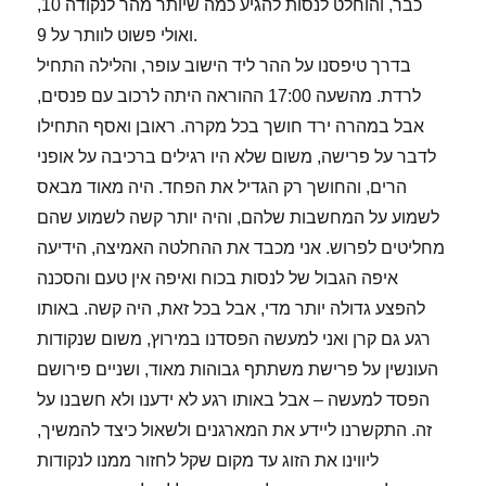
כבר, והוחלט לנסות להגיע כמה שיותר מהר לנקודה 10,
ואולי פשוט לוותר על 9.
לרדת. מהשעה 17:00 ההוראה היתה לרכוב עם פנסים,
אבל במהרה ירד חושך בכל מקרה. ראובן ואסף התחילו
לדבר על פרישה, משום שלא היו רגילים ברכיבה על אופני
הרים, והחושך רק הגדיל את הפחד. היה מאוד מבאס
לשמוע על המחשבות שלהם, והיה יותר קשה לשמוע שהם
מחליטים לפרוש. אני מכבד את ההחלטה האמיצה, הידיעה
איפה הגבול של לנסות בכוח ואיפה אין טעם והסכנה
להפצע גדולה יותר מדי, אבל בכל זאת, היה קשה. באותו
רגע גם קרן ואני למעשה הפסדנו במירוץ, משום שנקודות
העונשין על פרישת משתתף גבוהות מאוד, ושניים פירושם
הפסד למעשה – אבל באותו רגע לא ידענו ולא חשבנו על
זה. התקשרנו ליידע את המארגנים ולשאול כיצד להמשיך,
ליווינו את הזוג עד מקום שקל לחזור ממנו לנקודות