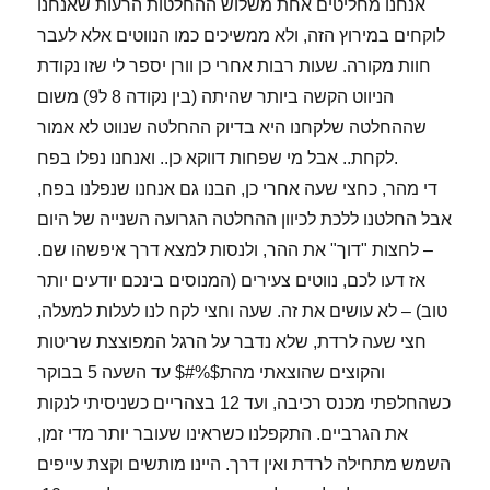
אנחנו מחליטים אחת משלוש ההחלטות הרעות שאנחנו
לוקחים במירוץ הזה, ולא ממשיכים כמו הנווטים אלא לעבר
חוות מקורה. שעות רבות אחרי כן וורן יספר לי שזו נקודת
הניווט הקשה ביותר שהיתה (בין נקודה 8 ל9) משום
שההחלטה שלקחנו היא בדיוק ההחלטה שנווט לא אמור
לקחת.. אבל מי שפחות דווקא כן.. ואנחנו נפלו בפח.
אבל החלטנו ללכת לכיוון ההחלטה הגרועה השנייה של היום
– לחצות "דוך" את ההר, ולנסות למצא דרך איפשהו שם.
אז דעו לכם, נווטים צעירים (המנוסים בינכם יודעים יותר
טוב) – לא עושים את זה. שעה וחצי לקח לנו לעלות למעלה,
חצי שעה לרדת, שלא נדבר על הרגל המפוצצת שריטות
והקוצים שהוצאתי מהת$%#$ עד השעה 5 בבוקר
כשהחלפתי מכנס רכיבה, ועד 12 בצהריים כשניסיתי לנקות
את הגרביים. התקפלנו כשראינו שעובר יותר מדי זמן,
השמש מתחילה לרדת ואין דרך. היינו מותשים וקצת עייפים