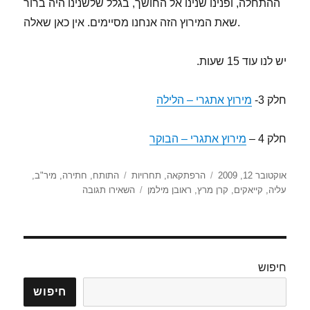
ההתחלה, ופנינו שנינו אל החושך, בגלל שלשנינו היה ברור
שאת המירוץ הזה אנחנו מסיימים. אין כאן שאלה.
יש לנו עוד 15 שעות.
חלק 3-
מירוץ אתגרי – הלילה
חלק 4 –
מירוץ אתגרי – הבוקר
פורסם
קטגוריות
תגיות
אוקטובר 12, 2009
הרפתקאה
,
תחרויות
התותח
,
חתירה
,
מיר"ב
,
בתאריך
עבור
עליה
,
קייאקים
,
קרן מרץ
,
ראובן מילמן
השאירו תגובה
מרוץ
קולומביה
האתגרי
(פיילוט)
2009
חיפוש
–
היום
חיפוש
–