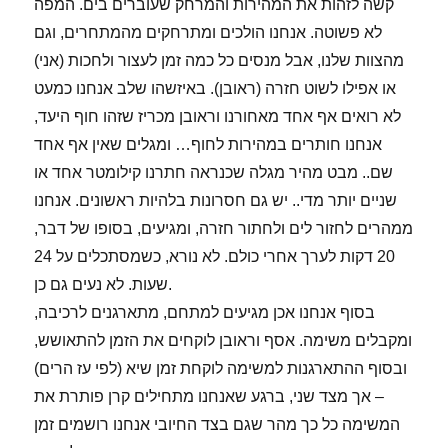
לא פשוטה. אנחנו הולכים ומתרחקים מהמתחרים, וגם
מהצוות שלנו, אבל מנסים כל כמה זמן לעצור ולחכות (אני)
או אפילו לשוט חזרה (ראובן). באיזשהו שלב אנחנו כמעט
לא רואים אף אחד מאחורנו וראובן מכריז שזהו חוף היעד,
אנחנו חותרים במהירות לחוף… ומגלים שאין אף אחד
שם.. מבט מהיר מגלה שכנראה חתרנו קילומטר אחד או
שניים יותר מדי.. יש גם חסרונות בלהיות ראשונים. אנחנו
ממהרים לחזור לים ולחתור חזרה, ומגיעים, בסופו של דבר,
20 דקות לערך אחרי כולם. לא נורא, כשמסתכלים על 24
שעות. לא נעים גם כן.
ומקבלים משימה. אסף וראובן לוקחים את הזמן להתאושש,
ובסוף ההתארגנות למשימה לוקחת זמן שיא (לפי עז הרים)
– אך מצד שני, ברגע שאנחנו מתחילים קרן פותרת את
המשימה כל כך מהר שגם בצד החיובי אנחנו רושמים זמן