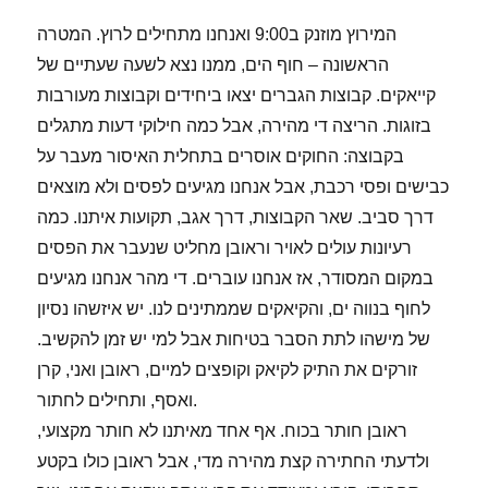
המירוץ מוזנק ב9:00 ואנחנו מתחילים לרוץ. המטרה
הראשונה – חוף הים, ממנו נצא לשעה שעתיים של
קייאקים. קבוצות הגברים יצאו ביחידים וקבוצות מעורבות
בזוגות. הריצה די מהירה, אבל כמה חילוקי דעות מתגלים
בקבוצה: החוקים אוסרים בתחלית האיסור מעבר על
כבישים ופסי רכבת, אבל אנחנו מגיעים לפסים ולא מוצאים
דרך סביב. שאר הקבוצות, דרך אגב, תקועות איתנו. כמה
רעיונות עולים לאויר וראובן מחליט שנעבר את הפסים
במקום המסודר, אז אנחנו עוברים. די מהר אנחנו מגיעים
לחוף בנווה ים, והקיאקים שממתינים לנו. יש איזשהו נסיון
של מישהו לתת הסבר בטיחות אבל למי יש זמן להקשיב.
זורקים את התיק לקיאק וקופצים למיים, ראובן ואני, קרן
ואסף, ותחילים לחתור.
ולדעתי החתירה קצת מהירה מדי, אבל ראובן כולו בקטע