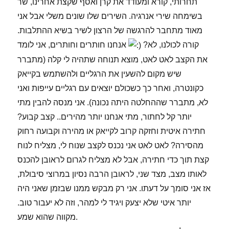
תחרותי, קורא ומעודד את קרן ואסף שקצת אחרינו, שר
בשימחה שירי אנרגיה. השירים שלו שונים משלי אבל אני
מאוד מתחבר להרגשה של הרצון לשיר בשיא ההתלבות.
קורה לכולנו, לא?
אנחנו חותרים וחותרים, אני לומד
את הקצב לאט לאט, מוצא תנוחה שתהיה לי קלה (מתברר
שיש מקום להשעין את הרגליים ולהשתמש בקייאק
כקונטרה, ואחר כך כשכולם יוצאים עם רגליים עייפות ואני
לא, מתברר שההחלטה היתה נכונה). אני מנסה להבין מתי
יותר קל לחתור, מתי אנחנו יותר מהירים.. קצב קבוע?
חתירה איטית וחזקה קרוב לקייאק או מהירה וקבועה רחוק
מהסירה? לאט לאט אני נכנס לקצב שנוח לי, מצליח לנוח
קצת תוך כדי חתירה, אבל לא מצליח לגרום לראובן להכנס
לאותו מצב, מצד שני, לראובן הרבה נסיון במרוצי סיבולת,
אז אני סומך על דעתו. אני רק מבקש ממנו שבזמן שאני היה
יותר איטי שלא יצעק ויגיד לי למהר, וזה לא יעבור טוב.
מקווה שהוא שמע.