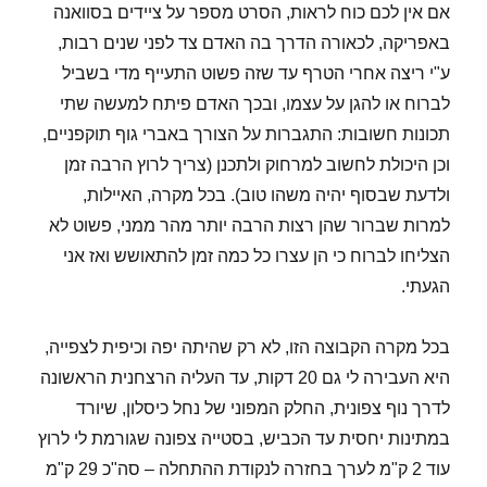
אם אין לכם כוח לראות, הסרט מספר על ציידים בסוואנה
באפריקה, לכאורה הדרך בה האדם צד לפני שנים רבות,
ע"י ריצה אחרי הטרף עד שזה פשוט התעייף מדי בשביל
לברוח או להגן על עצמו, ובכך האדם פיתח למעשה שתי
תכונות חשובות: התגברות על הצורך באברי גוף תוקפניים,
וכן היכולת לחשוב למרחוק ולתכנן (צריך לרוץ הרבה זמן
ולדעת שבסוף יהיה משהו טוב). בכל מקרה, האיילות,
למרות שברור שהן רצות הרבה יותר מהר ממני, פשוט לא
הצליחו לברוח כי הן עצרו כל כמה זמן להתאושש ואז אני
הגעתי.
בכל מקרה הקבוצה הזו, לא רק שהיתה יפה וכיפית לצפייה,
היא העבירה לי גם 20 דקות, עד העליה הרצחנית הראשונה
לדרך נוף צפונית, החלק המפוני של נחל כיסלון, שיורד
במתינות יחסית עד הכביש, בסטייה צפונה שגורמת לי לרוץ
עוד 2 ק"מ לערך בחזרה לנקודת ההתחלה – סה"כ 29 ק"מ