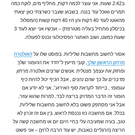
ב2:42 שעות. אני עוצר לכמה דקות, מחליף מים, לוקח כמה
תמרים ואוכל עוד בננה. בשבוע שעבר כשרצתי כאן יצאתי
מהאוטו לעוד 40 דקות והן היו 40 דקות קשות (המסלול
בכיסלון מתחיל בעליה מטורפת) – ועכשיו אני יוצא לעוד 3
שעות כמעט, ושוב האתגר הפסיכולוגי נכנס לפעולה.
אסור לחשוב מחשבות שליליות. בפוסט שלו על
האולטרה
מרתון הראשון שלך
, קובי מייעץ ל"
חדד את ההומור שלך
ומחזק את עצמך מנטלית .אנשים שרצים אולטרה מרתון
מדברים על כך שהם נהנים , אבל הכיף יכול להיות כיף
עגמומי , בייחוד לקראת סוף האירוע
", אני לא יודע אם
הומור זה הדבר המדויק בריצה לבד, למרות שהוא עוזר,
אבל אני מסתפק פשוט בלא לחשוב מחשבות שליליות,
בכלל. אם מחשבה כזו נכנסת לראש, בין אם זה זכרון לא
טוב, בעיה שמעיבה עלי בחיי היום יום או מחשבה קשה על
הריצה (הרגליים כואבות, יש עוד הרבה לרוץ) – אני פשוט