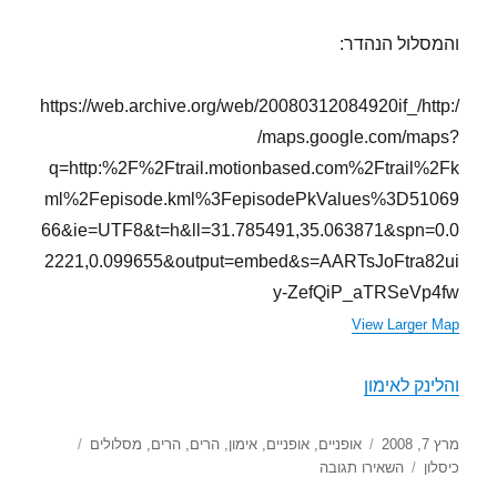
והמסלול הנהדר:
https://web.archive.org/web/20080312084920if_/http:/
/maps.google.com/maps?
q=http:%2F%2Ftrail.motionbased.com%2Ftrail%2Fk
ml%2Fepisode.kml%3FepisodePkValues%3D51069
66&ie=UTF8&t=h&ll=31.785491,35.063871&spn=0.0
2221,0.099655&output=embed&s=AARTsJoFtra82ui
y-ZefQiP_aTRSeVp4fw
View Larger Map
והלינק לאימון
פורסם
קטגוריות
תגיות
מרץ 7, 2008
אופניים
,
אופניים
,
אימון
,
הרים
,
הרים
,
מסלולים
בתאריך
עבור
כיסלון
השאירו תגובה
כיסלון