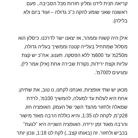
קריאה תנית לידנו ומליון חזרות מכל הסביבה.. פעם
ראשונה שאני שומע להקה כ"כ גדולה – ועוד ביום ולא
בלילה).
אילן היה קשוח וממהר, אז יצאנו ישר לדרכנו. כיסלון הוא
מסלול שמתחיל בעלייה קטנה וממשיך בעליה גדולה,
מ250מ' עד 600מ' ללא הפסקה. תענוג. אח"כ יש קצת
עליות וקצת ירידות, נקודת שבירה אחת (אילן אמר לי!),
ומגיעים ל700מ'.
מכאן יש שתי אופציות, ואנחנו לקחנו, נו טוב, את שתיהן.
אחת היא לעלות עד למעלה, להמשיך 100מ', לרדת
שמאלה ולחזור מהצד השני של העמק. האופציה הזו,
28ק"מ, לקחה לנו 1:35, והיא כוללת הרבה מאוד מישור
והרבה מאוד זמן ירידה. האופציה השנייה היא "לגעת"
בכביש ולחזור. זה (באותו קצב..) לקח לנו 1:18, ונכון יותר