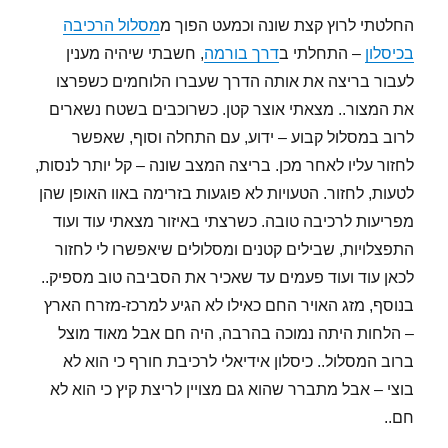
החלטתי לרוץ קצת שונה וכמעט הפוך מ
מסלול הרכיבה
בכיסלון
– התחלתי ב
דרך בורמה
, חשבתי שיהיה מענין
לעבור בריצה את אותה הדרך שעברו הלוחמים כשפרצו
את המצור.. מצאתי אוצר קטן. כשרוכבים בשטח נשארים
לרוב במסלול קבוע – ידוע, עם התחלה וסוף, שאפשר
לחזור עליו לאחר מכן. בריצה המצב שונה – קל יותר לנסות,
לטעות, לחזור. הטעויות לא פוגעות בזרימה באוו האופן שהן
מפריעות לרכיבה טובה. כשרצתי באיזור מצאתי עוד ועוד
התפצלויות, שבילים קטנים ומסלולים שיאפשרו לי לחזור
לכאן עוד ועוד פעמים עד שאכיר את הסביבה טוב מספיק..
בנוסף, מזג האויר החם כאילו לא הגיע למרכז-מזרח הארץ
– הלחות היתה נמוכה בהרבה, היה חם אבל מאוד מוצל
ברוב המסלול.. כיסלון אידיאלי לרכיבת חורף כי הוא לא
בוצי – אבל מתברר שהוא גם מצויין לריצת קיץ כי הוא לא
חם..