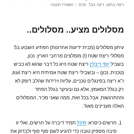
בתאריך
עבור
ריצה בחום
,
ריצה בצל
,
תנים
השאירו תגובה
כיסלון
ודרך
בורמה
מסלולים מציע.. מסלולים..
בריצה
עיתון מסלולים (מבית ידיעות אחרונות) הפתיע השבוע ב5
מסלולי ריצת שטח (!) מומלצים מרחבי הארץ. נכון,
בשביל
יוסי ריבלין
ריצת שטח היא כל דבר שהוא לא כביש
(טכנית, נכון) – ובשבילי ריצת שטח אמיתית היא ריצת trail,
ז"א ריצה בסינגלים טכניים, עליות וירידות שהלב דופק לא
רק בגלל המאמץ, אלא גם ובעיקר בגלל הפחד
וההתרגשות, אבל בכל זאת, ממה שאני מכיר, המסלולים
האלה מעניינים מאוד.
חרשים-כיסרא:
מיכל
תמיד דיברה על חרשים, ואלי זו
סיבה מספיק טובה כדי להגיע לשם סוף סוף ולבדוק את