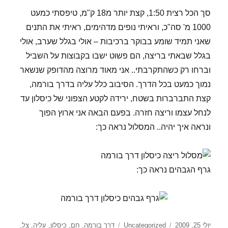
סך הכל רצית 1:50, קצת יותר מ18 ק"מ, טיפסתי כמעט
1000 מ' סה"כ, וראיתי נופים מדהימים, ראיתי את התנים
שאני תמיד שומע בבוקר ברכיבות – אולי בגלל שערב, אולי
בגלל שבאתי בריצה, הם פשוט ישבו בקבוצות על השביל
וברחו רק כשהתקרבתי.. אני מאוד מרוצה מהדופק שנשאר
נמוך כמעט בכל הדרך. הסיבוב כלל עליה בדרך בורמה,
קצת התברברות בשטח, ירידה לקטע הצפוני של כיסלון עד
לנחל עצמו וריצה חזרה. בפעם הבאה אני ארוץ הפוך
ונראה איך יהיה.. המסלול נראה כך:
גרף הגבהים נראה כך:
פורסם
קטגוריות
תגיות
יולי 25, 2009
Uncategorized
דרך בורמה
,
חם
,
כיסלון
,
עליה
,
צל
,