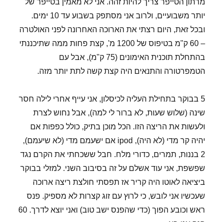
מרתון הטייפר צריך להיות זהה. אני לא מאמין בטייפר של
יותר משבועיים, ולרוב אני מסתפק בשבוע עד 10 ימים.
ובכל זאת, היום רצתי את הארוכה האחרונה לפני האולטרה
– 60 ק"מ בטיפוס של 1200 מ', קצת פחות ממה שתיכננתי
בהתחלת תוכנית האימונים (75 ק"מ), אבל עם
הטמפרטורה והתנאים היה קצת קשה לתת יותר מזה.
5 בבוקר בתחילת העליה לכיסלון, אני עייף אחרי לילה חסר
שינה (שלוש שעות, לא ברור לי למה), אבל נחוש לצרת
ולעשות את הריצה הזו. הכל מוכן בתיק, כולל כפפות אם
יהיה קר מדי (לא היה), ipod אם ישעמם מדי (לא שיעמם),
2 בננות, תמרים, כדורי מלח. חבל ששכחתי את הקרם נגד
שפשפת, אני עוד אשלם על זה בסיבוב השני. למזלי בבוקר
ביציאה לאוטו היה קריר אז תפסתי חולצת ריצה ארוכה
שעכשיו אני לובש, כי לרוץ עם זוג קצרות לא מספיק. פנס
ראש וכובע הפוך (כדי שהפנס ישב טוב) ואני יוצא לדרך. 60