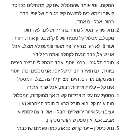
המקום. יוסי אומר שהמסלול שם קל, מתחילים בכניסה
לישוב וממשיכים לתשעה קילומטרים של יופי והדר.
רחוק, אבל יום אחד..
נחל שורק: מסלול נהדר בהרי ירושלים, לא רחוק
מקטלב. מסלול קל טכנית של 8 ק"מ בכיוון אחד, חזרה,
ועוד 8. לא רע. כנראה יפה מאוד וכמעט לא מוצל.. אבל
אני שואל, כבר הגעת לקטלב ואתה רץ ליד?
סובב תל גזר – כרמי יוסף: אחד ממסלולי הריצה היפים
ביותר, וגם האיזור הביתי של יוסי. אני מסכים: כרני יוסף
הוא מקום מדהים, היער מצויין לריצה בצל, והמסלול
אינו קל – עליות וירידות רבות, אבל שווה את זה.
הסטף: עם עליות וירידות קשות אך ממוקדות, המסלול
הזה איננו קל. הוא סובל מבעית חוסר המחבוא (אין
עצים) של איזור ירושליים וחבל – אולי ריצה לסתיו או
אביב, אבל אין ספק שהקושי מסקרן.
נחל כיסלון – יער קדושים: אה, כמה פעמים שרכבתי