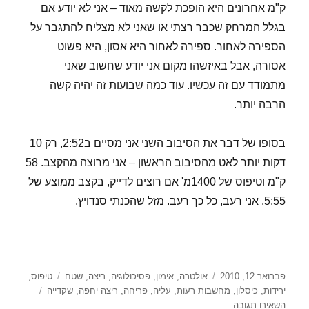
ק"מ אחרונים היא הופכת לקשה מאוד – אני לא יודע אם
בגלל המרחק שכבר רצתי או שאני לא מצליח להתגבר על
הספירה לאחור. ספירה לאחור היא אסון, היא פשוט
אסורה, אבל באיזשהו מקום אני יודע שחשוב שאני
מתמודד עם זה עכשיו. עוד כמה שבועות זה יהיה קשה
הרבה יותר.
בסופו של דבר את הסיבוב השני אני מסיים ב2:52, רק 10
דקות יותר לאט מהסיבוב הראשון – אני מרוצה מהקצב. 58
ק"מ וטיפוס של 1400מ' אם רוצים לדייק, בקצב ממוצע של
5:55. אני רעב, כל כך רעב. מזל שהכנתי סנדויץ.
פורסם
קטגוריות
תגיות
פברואר 12, 2010
אולטרה
,
אימון
,
פסיכולוגיה
,
ריצה
,
שטח
טיפוס
,
בתאריך
ירידות
,
כיסלון
,
מחשבות רעות
,
עליה
,
פריחה
,
ריצה יחפה
,
שקדייה
עבור
השאירו תגובה