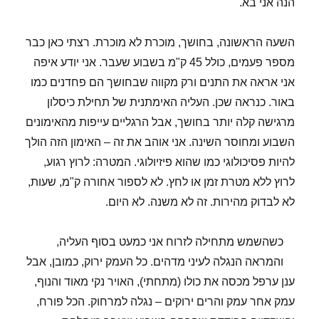
הנה אני בא.
השעה הראשונה, בחושך, מוכרת לא מוכרת. רצתי כאן כבר
מספר פעמים, כולל 45 ק"מ בשבוע שעבר. אני יודע איפה
אני אראה את התנים ורק מקווה שבחושך הם פחדנים כמו
באור. כנראה שכן. העליה האימתנית של תחילת כיסלון
מרגישה קלה יותר בחושך, אבל הרגליים עייפות מהאימונים
השבוע ומחוסר השינה. אני אוהב את זה – האימון הזה הולך
להיות פסיכולוגי כמו שהוא פיזיולוגי. המטרה: לרוץ רגוע,
לרוץ ללא מטרת זמן או לחץ. לא לספור אחורה ק"מ, שעות,
לא לבדוק מהירות. זה לא משנה. לא היום.
כשהשמש מתחילה לזרוח אני כמעט בסוף העליה,
והמראה הנגלה לעיני מדהים. כל העמק ירוק, כמובן, אבל
ענן ערפל מכסה את כולו (מתחתי), האויר נקי מאוד והנוף,
עמק אחר עמק והרים ירוקים – נגלה למרחוק. הכל פורח,