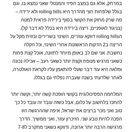
במרחק, אלא גם במצב הפיזי והמנטלי שאני נמצא בו, וגם
בגלל שלפחות חצי מהדרך היא rolling hills ולא ירידה –
מה שרק מחזק את הקושי בסוף בירידה פראית למטה
(בניגוד לאופניים, ריצה בירידה היא בכלל לא דבר קל).
הrolling hills דווקא עוזרים, השינוי בשרירים ובזוית מקל על
הריצה ב2 הדקות הראשונות אחרי השינוי, וכל הקלה
נחשבת. אני שם לב באופן מיוחד לתזונה, אוכל קצת פחות
כשאני מרגיש מנופח וקצת יותר כשאני רעב – אכילה נכונה
ומלאה היא עוד דבר שעלי להתאמן עליו לקראת האולטרה,
לאחר שלדעתי בשנה שעברה נפלתי גם בגללו.
המלחמה הפסיכולוגית בקושי הופכת קשה יותר, וקשה יותר
להתכז בלחשוב על כלום, אבל כשזה עובד זה עובד כל כך
טוב ואני נזכר ברצים את ישראל, איפה שההרגשה הזו
הפכה להיות טבע שני. הזיכרון עוזר, ואני ממשיך. הדרך
מרגישה הרבה יותר ארוכה, ודווקא כשאני מתקרב ל7-8