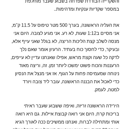
והשקדייה הבודדת שפרחה בשבוע שעבר מוחלפת
במספר שקדיות ענקיות ומדהימות..
את העליה הראשונה, בערך 500 מטר טיפוס על 11.5 ק"מ,
אני מסיים ב1:12 שעות, לא רע. אני מגיע לצובה. היום אני
מנסה לשלב קצת הליכות הריצה, לא בגלל שאני עייף אלא,
ובעיקר, כדי לחסוך כוח בעתיד. הרעיון אומר שאם נלך
לדקה כל שעה וקצת מראש, אפילו שאנחנו עדיין לא עייפים,
הרעננות והכוח פשוט ימשכו ליותר זמן. זה, וריצה מאוד
נינוחה שמעמיסה פחות על הגוף. אז אני מנצל את הנסיון
כדי לאכול את הבננה הראשונה, עובר ליד צובה ויורד
למטה, לעמק.
הירידה הראשונה זריזה, ואיפה ששבוע שעבר ראיתי
בריכות קרח, היום אני רואה קבוצת איילות. גם היא רואה
אותי ומתחילה לברוח, ואנחנו ממשיכים ככה לאורך הגיא