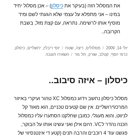
את המסלול הזה (בעיקר את
כיסלון
) – אכן מסלול יחיד
במינו – אני מתפלא על עצמי שלא הגעתי לשם ומיד
מוסיף אותו לרשימה. נתראה, עם קצת מזל, בשבת
הקרובה..
פורסם
קטגוריות
תגיות
יולי 14, 2009
מסלולים
,
ריצה
,
שטח
יוסי ריבלין
,
ירושליים
,
כיסלון
,
בתאריך
עבור
כרמי יוסף
,
קטלב
,
שורק
,
תל גזר
השאירו תגובה
מסלולים
מציע..
מסלולים..
כיסלון – איזה סיבוב..
מסלול כיסלון נחשב וידוע כמסלול XC טהור ועיקרי באיזור
המרכז\ירושליים. אין שם קטעים טכניים, הוא מאוד קל
לניווט, והוא מעגלי. כמובן שחלקנו הסתערו עליו כמסלול
הכנה נהדר לVC. היום אילן ואני עשינו אותו על הבוקר,
פגשנו עוד 4 רוכבים והרבה תנים (קטע די אינטנסיווי של