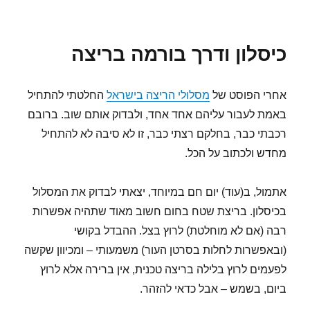
שקדיות
פורחות,
והריצות
כיסלון ודרך בורמה בריצה
מסתכמות
אחרי הפוסט של
מסלולי הריצה בישראל
החלטתי להתחיל
באמת לעבור עליהם אחד אחד, ולבדוק אותם שוב. ברובם
רכבתי כבר, בחלקם רצתי כבר, זו לא סיבה לא להתחיל
מחדש ולכתוב על הכל.
אתמול, ב(עוד) יום חם במיוחד, יצאתי לבדוק את המסלול
בכיסלון. בריצת שטח בחום חשוב מאוד שתהיה אפשרות
רבה (אם לא מוחלטת) לרוץ בצל. ההבדל בקושי
(ובאפשרות לחלות בסרטן העור) משמעותי – ומכיוון שקשה
לפעמים לרוץ בלילה בריצה טכנית, אין ברירה אלא לרוץ
ביום, בשמש – אבל כדאי להזהר.