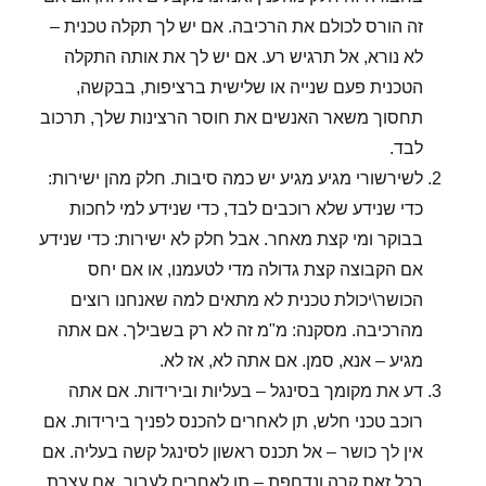
זה הורס לכולם את הרכיבה. אם יש לך תקלה טכנית –
לא נורא, אל תרגיש רע. אם יש לך את אותה התקלה
הטכנית פעם שנייה או שלישית ברציפות, בבקשה,
תחסוך משאר האנשים את חוסר הרצינות שלך, תרכוב
לבד.
לשירשורי מגיע מגיע יש כמה סיבות. חלק מהן ישירות:
כדי שנידע שלא רוכבים לבד, כדי שנידע למי לחכות
בבוקר ומי קצת מאחר. אבל חלק לא ישירות: כדי שנידע
אם הקבוצה קצת גדולה מדי לטעמנו, או אם יחס
הכושר\יכולת טכנית לא מתאים למה שאנחנו רוצים
מהרכיבה. מסקנה: מ"מ זה לא רק בשבילך. אם אתה
מגיע – אנא, סמן. אם אתה לא, אז לא.
דע את מקומך בסינגל – בעליות ובירידות. אם אתה
רוכב טכני חלש, תן לאחרים להכנס לפניך בירידות. אם
אין לך כושר – אל תכנס ראשון לסינגל קשה בעליה. אם
בכל זאת קרה ונדחפת – תן לאחרים לעבור. אם עצרת