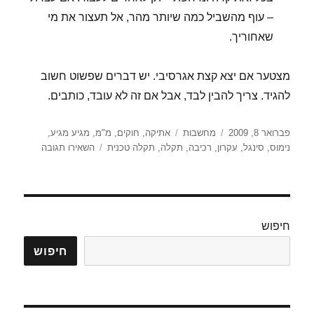
– עוף מהשביל כמה שיותר מהר, אל תעצור את מי
שאחוריך.
מצטער אם יצא קצת אגרסיבי. יש דברים שפשוט חשוב
להגיד. צריך להבין לבד, אבל אם זה לא עובד, כותבים.
פורסם
קטגוריות
תגיות
פברואר 8, 2009
מחשבות
אתיקה
,
חוקים
,
מ"מ
,
מגיע מגיע
,
בתאריך
עבור
נימוס
,
סינגל
,
עקרון
,
רכיבה
,
תקלה
,
תקלה טכנית
השאירו תגובה
מחשבות
לא
כתובות
חיפוש
חיפוש