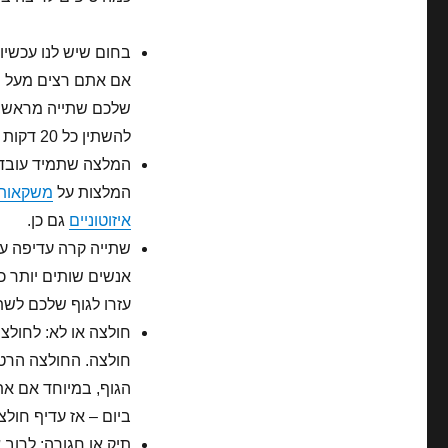
אם אתם רצים מעל ש
שלכם שתייה מראש, ב
להשתין כל 20 דקות אבל זה מושך את הריצה ומשפר את ההתאוששות.
המלצה שתמיד עובדת
המלצות על
משקאות א
איזוטוניים
גם כן.
שתייה קרה עדיפה על
אנשים שותים יותר כ
עזרו לגוף שלכם לשתו
חולצה או לא: לחולצ
חולצה. החולצה הרטו
הגוף, במיוחד אם א
ביום – אז עדיף חול
תיק או חגורה: לרוב 