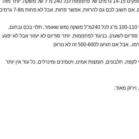
חפשו משקאות שמספקים 14-15 גרמים של פחממות לכל 240 מ"ל של משקה. יותר מזה
אם חשוב לכם גם להרזות, אפשר פחות, אבל לא פחות מ7-8 גרמים.
בסודיום כדאי לחפש 100-110 מ"ג לכל 240מ"ל משקה (מש שאומר, תלוי בכם ובחום,
200-40 גרם סודיום לשעה). בניגוד לפחממות, יותר סודיום לא יעזור אבל לא יפגע
אם תגיעו ל500-600 זה לא נורא)
קפה, חלבונים, חומצות אמינו, ויטמינים ומינרלים, כל עוד אין יותר
וירוק מאוד.