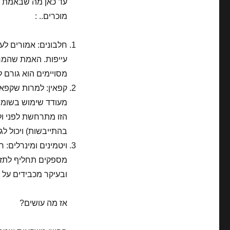
עד כאן מה שבאמת קו
מוכרים.. :
חלבונים: אמורים לע
עייפות. האמת שהמח
מסויימים הוא גורם ל
קפאין: למרות שקפאין
מעודד שימוש בשומני
הזו מתרחשת לפני ולא
בהתייבשות) ויכול לג
ויטמינים ומינרלים: 
מספקים תחליף לתזונה
ובעיקר מכבידים על 
אז מה עושים?