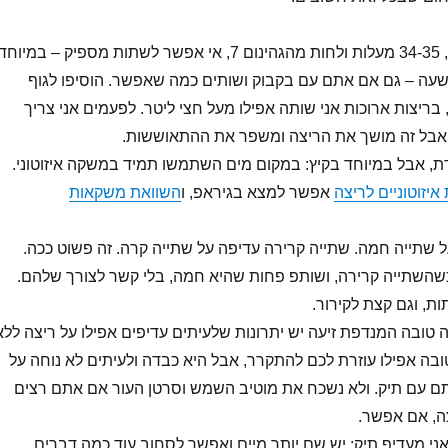
בחום שיש לנו עכשיו, 34-35 מעלות ולחות מהגהינום 7, אי אפשר לשתות מספיק – במיוחד
עה – גם אם אתם עם בקבוק ושותים כמה שאפשר. הוסיפו לגוף
ריצות ארוכות אני שותה אפילו מעל חצי ליטר. לפעמים אני צריך
, אבל במיוחד בקיץ: במקום מים השתמשו תמיד במשקה איזוטוני.
יזוטוניים לריצה
אפשר למצא בגיראפ, ו
השוואת משקאות
 שתייה חמה. שתייה קרירה עדיפה על שתייה קרה. זה פשוט ככה.
שהשתייה קרירה, ושותפ פחות שהיא חמה, בלי קשר לצורך שלהם.
ת, וגם קצת לקירור.
ה טובה המנדפת זיעה יש יתרונות שלעיתים עדיפים אפילו על ריצה ללא
בה אפילו עוזרת לכם להתקרר, אבל היא כבדה ולעיתים לא נוחה על
תם עם תיק. ולא נשכח את מוטיב השמש וסרטן העור אם אתם רצים
צה, אם אפשר.
אני מעדיף תיק: יש שם יותר מיים ואפשר לסחוב עוד כמה דברים