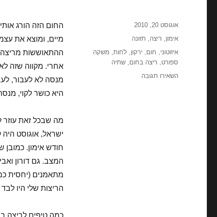
פורסם
אוגוסט 20, 2010
החום הזה הורג אותי. 
בתאריך
קטגוריות
אימון
,
ריצה
,
תזונה
מיים, ומוצא את עצמי
תגיות
איזוטוני
,
חום
,
ירקון
,
לחות
,
משקה
ספורט
,
ריצה בחום
,
שתיה
אחרי. מקווה שזה לא 
עבור
השאירו תגובה
מנסה לא לעבור, לע
ריצה
היא כושר לקוי, מנסה
בחום
מה שבכל זאת עוזר ל
ישראל, אוגוסט היה 
חודש אימון. כמובן ש
המצב. גם דורון ואב
מתאמנים (יחסית כמו
הריצות שלי היו לבד 
כמה טיפים לריצה ב