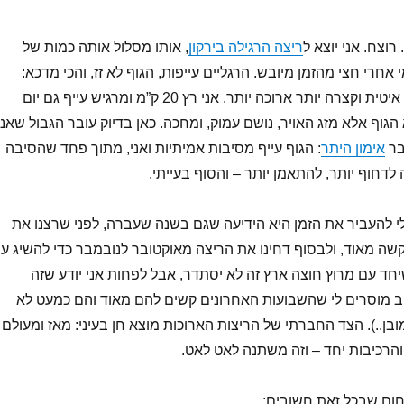
רוצח. אני יוצא ל
ריצה הרגילה בירקון
, אותו מסלול אותה כמות של
 אחרי חצי מהזמן מיובש. הרגליים עייפות, הגוף לא זז, והכי מדכא:
ההתאוששות מריצה איטית וקצרה יותר ארוכה יותר. אני רץ 20 ק”מ ומרגיש עייף גם יום
הגוף אלא מזג האויר, נושם עמוק, ומחכה. כאן בדיוק עובר הגבול שאני
בר
אימון היתר
: הגוף עייף מסיבות אמיתיות ואני, מתוך פחד שהסיבה
 לדחוף יותר, להתאמן יותר – והסוף בעייתי.
י להעביר את הזמן היא הידיעה שגם בשנה שעברה, לפני שרצנו את
קשה מאוד, ולבסוף דחינו את הריצה מאוקטובר לנובמבר כדי להשיג עו
יחד עם מרוץ חוצה ארץ זה לא יסתדר, אבל לפחות אני יודע שזה
יב מוסרים לי שהשבועות האחרונים קשים להם מאוד והם כמעט לא
בן..). הצד החברתי של הריצות הארוכות מוצא חן בעיני: מאז ומעולם
והרכיבות יחד – וזה משתנה לאט לאט.
חום שבכל זאת חשובים: