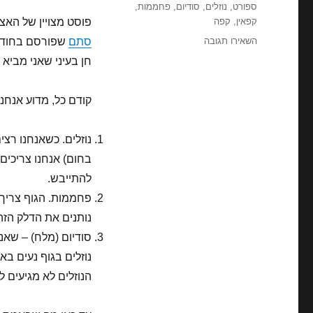
ספורט
,
נוזלים
,
סודיום
,
פחממות
,
קפאין
,
קפה
פוסט מצויין של האצנ
עבור
השאירו תגובה
סתם
שפורסם בחודש
משקאות
חן בעיני שאני מביא
ספורט
–
אמת
קודם כל, מדוע אנחנ
בפרסום?
נוזלים. כשאנחנו רצי
בחום) אנחנו צריכים 
להתייבש.
פחממות. הגוף צריך 
נותנים את הדלק הזה 
סודיום (מלח) – שאנו
נוזלים בגוף נעים באו
הנוזלים לא מגיעים 