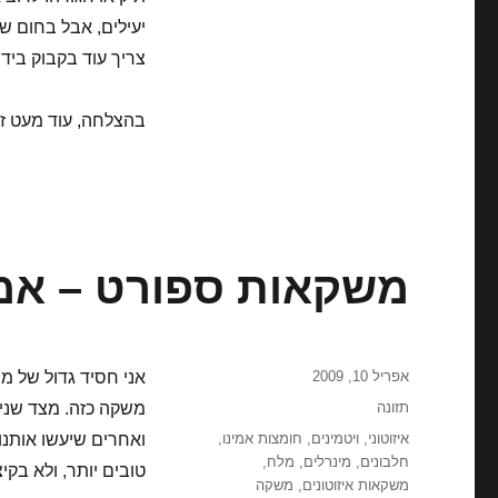
יעילים, אבל בחום ש
צריך עוד בקבוק ביד.
בהצלחה, עוד מעט זה
משקאות ספורט – אמ
פורסם
אפריל 10, 2009
אני חסיד גדול של מש
בתאריך
קטגוריות
תזונה
משקה כזה. מצד שני,
תגיות
איזוטוני
,
ויטמינים
,
חומצות אמינו
,
ואחרים שיעשו אותנו 
חלבונים
,
מינרלים
,
מלח
,
טובים יותר, ולא בקיצ
משקאות איזוטונים
,
משקה