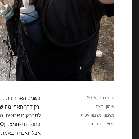
פורסם
נובמבר 2, 2025
בשנים האחרונות נדמ
בתאריך
קטגוריות
אימון
,
ריצה
ורק דרך האף. מה שפ
תגיות
נשימה
,
נשימה אפית
למרחקים ארוכים. הר
עבור
השאירו תגובה
בחנקן חד-חמצני (NO) – חומר שמרחיב כלי דם ומשפר את מעבר החמצן לשרירים.
נשימה
אבל האם זה באמת עו
דרך