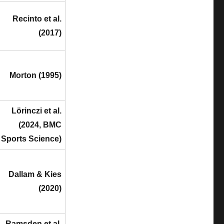
Recinto et al.
(2017)
Morton (1995)
Lörinczi et al.
(2024, BMC
Sports Science)
Dallam & Kies
(2020)
Ramsden et al.