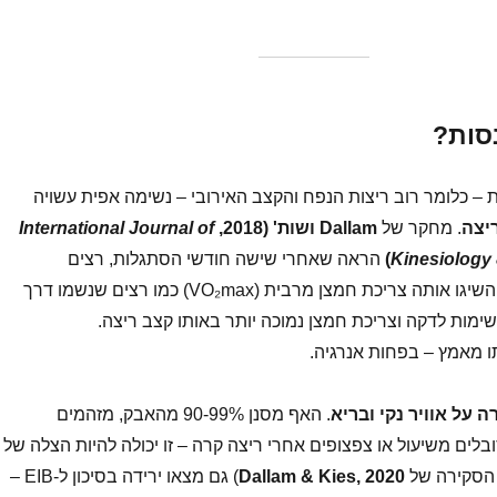
סות?
– כלומר רוב ריצות הנפח והקצב האירובי – נשימה אפית עשויה
ריצה
. מחקר של
Dallam ושות' (2018,
International Journal of
Kinesiology
)
הראה שאחרי שישה חודשי הסתגלות, רצים
שהשתמשו רק באף השיגו אותה צריכת חמצן מרבית (VO₂max) כמו רצים שנשמו דרך
ימות לדקה וצריכת חמצן נמוכה יותר באותו קצב ריצה.
ו מאמץ – בפחות אנרגיה.
 על אוויר נקי ובריא
. האף מסנן 90-99% מהאבק, מזהמים
בלים משיעול או צפצופים אחרי ריצה קרה – זו יכולה להיות הצלה של
 הסקירה של
Dallam & Kies, 2020
) גם מצאו ירידה בסיכון ל-EIB –