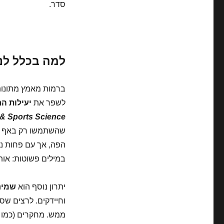
סדר.
האף
בריצה
למרחקים
ארוכים
—
למה בכלל לנ
טרנד
חולף
או
ברמות מאמץ מתונות 
יתרון
אמיתי?
לשפר את
יעילות ה
 & Sports Science
הפה, אך עם פחות נש
במילים פשוטות: אות
יתרון נוסף הוא
שמירה
וחיידקים. לרצים שסו
ממש. מחקרים (כמו