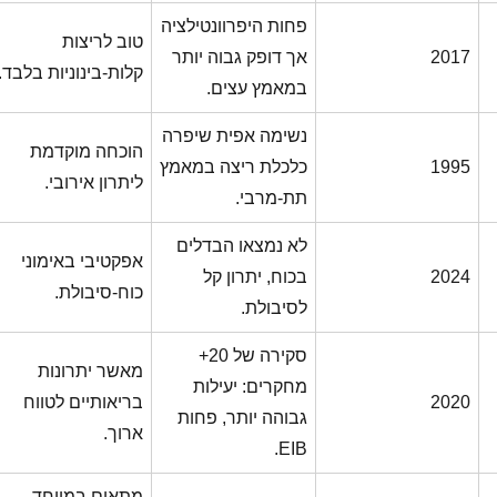
פחות היפרוונטילציה
טוב לריצות
2017
אך דופק גבוה יותר
קלות-בינוניות בלבד.
במאמץ עצים.
נשימה אפית שיפרה
הוכחה מוקדמת
1995
כלכלת ריצה במאמץ
ליתרון אירובי.
תת-מרבי.
לא נמצאו הבדלים
אפקטיבי באימוני
2024
בכוח, יתרון קל
כוח-סיבולת.
לסיבולת.
סקירה של 20+
מאשר יתרונות
מחקרים: יעילות
2020
בריאותיים לטווח
גבוהה יותר, פחות
ארוך.
EIB.
מתאים במיוחד