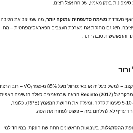
סימפונות בזמן מאמץ, שכיחה אצל רצים.
האף מעודדת
נשימה סרעפתית עמוקה יותר
, מה שמייצב את הליבה
את היציבה. היא גם מחזקת את מערכת העצבים הפאראסימפתטית – מה
תר והתאוששות טובה יותר.
ורוד
ברגע שמעלים את הקצב – למשל בעלייה או באינטרוול מעל 85% מ-VO₂max – רוב 
 המחקר של
Recinto (2017)
הראה שבמאמצים כאלה הנשימה האפית
מעלה את הדופק בכ-5-10 פעימות לדקה, ומעלה את תחושת המאמץ (RPE). כלומר,
חד עדיף לא להילחם בזה – פשוט לפתוח את הפה.
פת ההסתגלות
. בשבועות הראשונים התחושה חונקת, במיוחד למי