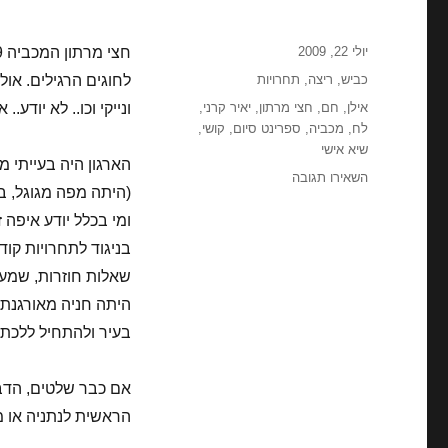
פורסם
יולי 22, 2009
בתאריך
קטגוריות
כביש
,
ריצה
,
תחרויות
לחוגים הרגילים. או
תגיות
אילן
,
חם
,
חצי מרתון
,
יאיר קרני
,
ונייקי וכו.. לא יודע
לח
,
מכביה
,
ספרינט סיום
,
קושי
,
שיא אישי
הארגון היה בעייתי 
עבור
השאירו תגובה
(היתה מפה מגוגל, ב
חצי
מרתון
ומי בכלל יודע איפה 
המכביה
בניגוד לתחרויות קו
–
שאלות חוזרות, שמעי
חצי
מרתון
היתה חניה מאורגנת,
נתניה
בעיר ולהתחיל ללכת. 
–
2009
אם כבר שלטים, הדבר
הראשית לנתניה או מדר