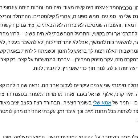
המרוץ עצמו היה קשה מאוד. היה חם, והחות היתה אינסופית
ממש. החולצה והמכנס שלי היו ספוגים, ממש ספוגים, אחרי 5 קילומטרים. ההתחלה וה
על הכביש גם לא עזרו מאוד, והעובדה שמסיבה לא ברורה לא הבאתי נגן mp גם כן ה
י להתרכז אך ורק בקושי, והתרגיל המחשבתי לא היה פשוט – לרוץ מהר,
ר, להשאיר כוח להמשך, אבל לא יותר מדי כוח, לא להשבר בעליה, לא
המחשבות האלה רצות לך בראש כל הזמן. וכשמתחיל להיות באמת קש
בערך 8 ק"מ במקרה הזה, עקב הזינוק המהיר) – עברתי למחשבות על קצב. רק קצב.
יצה יפה ויעילה. לנוח תוך כדי שאני רץ, להגביר, לנוח.
לה סימנתי שני אצנים עיקריים לעקוב אחריהם. נראה שהיה להם קצ
ה ויאיר קרני, אלוף ישראל בעבר ואחד מדמויות המפתח בסצנת הריצו
ם – חניך של
אמא שלי
בשומר הצעיר.. הבחורה רצה בקצב יציב מאוד,
ר לשתות בכל תחנת מיים וכך איבד זמן. עקבתי אחריהם מהקילומטר
לן מגיח בשימחה על הפיקסי המדהימים שלו, חמוש במצלמה ומוכן