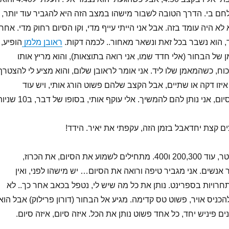
חם בי. הדרך הטובה לשבור מישהו במצב הזה היא להגביר עוד יותר,
לא היה עומד בזה. אבל אני הייתי עייף מדי, וקו הסיום רחוק מדי. אחרי
, הוא נשבר בכל זאת ונשאר מאחור.. לכמה דקות.
ראובן מלמן
הופיע,
ל הבחור (אלי חדד שמו, אני רואה בתוצאות), והוא מריץ אותו
כוח, כשהמאמן שלו ליד. אני אומר לראובן שלום, והוא מציע לי להצטרף
איזו דקה או שתיים, אבל הקצב שלהם פשוט הורג אותי, ויש עוד
, אני נותן להם להמשיך. אלי עוקף אותי, בסופו של דבר, ב10 שניות.
אבל בזמן הזה, עקפתי את יאיר. הידד!
עוד קצת, עוד 100 מטר, עוד 200,300 ו400. מתחילים לשמוע את הסיום, את הכרוז,
אנשים. אני מגביר טיפה ורואה את הסיום… יש מישהו לפני, ואין
חרויות בספרינט. נותן את כל מה שיש לי, נטפל בכאב אחר כך.. לא
 להכניס אויר, פשוט טס קדימה. מגיע אל הבחור (דורון פרילוק) אבל הוא
ים פיניש יחד, כל אחד פשוט נותן את הכל. איזה סיום, איזה סיום.