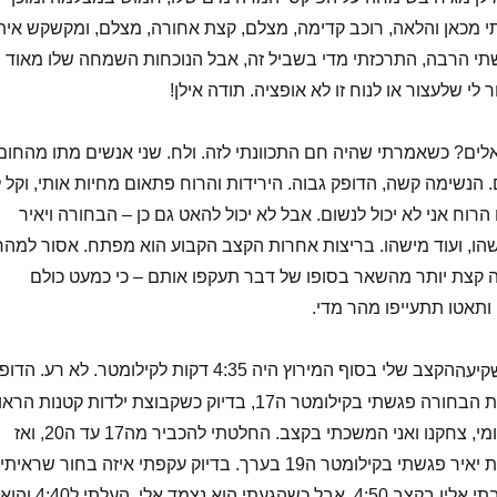
תי מכאן והלאה, רוכב קדימה, מצלם, קצת אחורה, מצלם, ומקשקש אית
י הרבה, התרכזתי מדי בשביל זה, אבל הנוכחות השמחה שלו מאוד
 לי שלעצור או לנוח זו לא אופציה. תודה אילן!
ים? כשאמרתי שהיה חם התכוונתי לזה. ולח. שני אנשים מתו מהחום
. הנשימה קשה, הדופק גבוה. הירידות והרוח פתאום מחיות אותי, וקל ל
הרוח אני לא יכול לנשום. אבל לא יכול להאט גם כן – הבחורה ויאיר
ישהו, ועוד מישהו. בריצות אחרות הקצב הקבוע הוא מפתח. אסור למהר
 קצת יותר מהשאר בסופו של דבר תעקפו אותם – כי כמעט כולם
ותאטו תתעייפו מהר מדי.
הקצב שלי בסוף המירוץ היה 4:35 דקות לקילומטר. לא רע. הדו
היה 174 בממוצע. את הבחורה פגשתי בקילומטר ה17, בדיוק כשקבוצת ילדות קטנות הראו
לנו עידוד נתנייתי מקומי, צחקנו ואני המשכתי בקצב. החלטתי להכביר מה17 עד ה20, ואז
ממש לתת בראש. את יאיר פגשתי בקילומטר ה19 בערך. בדיוק עקפתי איזה בחור שראיתי
קודם מרחוק. התקרבתי אליו בקצב 4:50, אבל כשהגעתי הוא נצמד אלי. העלתי ל4:40 והוא