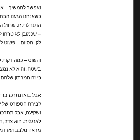
ואפשר להמשיך – איז
התנהלות זו. שרוול 
– שכמובן לא טרחו ל
לקו הסיום – פשוט ל
והשוס – כמה דקות לז
בשטח, והוא לא נמצא
כי זה המרתון שלהם, וה
אבל בואו נתרכז ברי
לבירת הספורט של יש
ושקיעה, אבל תתרכזו
לאנגלית. הוא צדק, ד
מראה מלבב ועזרו מא