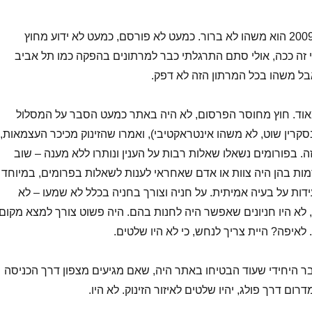
חצי מרתון המכביה 2009 הוא משהו לא ברור. כמעט לא פורסם, כמעט לא ידוע מחוץ
לי זה ככה, אולי סתם התרגלתי כבר למרתונים בהפקה כמו תל אביב
.. אבל משהו בכל המרתון הזה לא דפק.
מאוד. חוץ מחוסר הפרסום, לא היה באתר כמעט הסבר על המסלול
סקרין שוט, לא משהו אינטראקטיבי), ואמרו שהזינוק מכיכר העצמאות,
זה. בפורומים נשאלו שאלות רבות על הענין ונותרו ללא מענה – שוב
דמות בהן היה צוות או אדם שאחראי לענות לשאלות בפרומים, במיוחד
דות על בעיה אמיתית. על חניה וצורך בחניה בכלל לא שמעו – לא
 לא היו חניונים שאפשר היה לחנות בהם. היה פשוט צורך למצא מקום
לאיפה? היית צריך לנחש, כי לא היו שלטים.
 היחידי שעוד הבטיחו באתר היה, שאם מגיעים מצפון דרך הכניסה
ום דרך פולג, יהיו שלטים לאיזור הזינוק. לא היו.