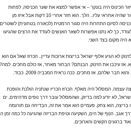
ור הכינוס היה בונקר – אי אפשר למצא את שער הכניסה, לפחות
כשאנחנו הגענו הבחור שהיה אחראי עליו.. הלך. הוא חזר אחרי 10 דקות אבל איזו מן
הכניסה לסיום התחרות היה סגור הרמטית (לכאורה בטחונית) לשוטרים
עודד, כך לא נתנו אפשרות לשאר האנשים לעודד את הרצים שהגיעו
א היה מקום בצד השני.
ינוק לא הגיע אלוף ישראל בריצות ארוכות עדיין.. הכרוז שאל אם הוא
. אז עיכבו את הזינוק. הבנתם? הבחור מאחר, אז כולם מחכים. למה?
וא חבר שלהם, אז מחכים. ככה נראית המכביה 2009. כבוד.
צה עצמה. המסלול היה מאלף. הכרוז הכריז שנתניה הולכת והופכת
ראל, לא יודע למה בדיוק, ושהמסלול עובר דרך נופים מדהימים, ים
 בריצה, הוא צחק. פעמיים הוא אמר את זה, הבדיחה גם תורגמה
רך אגב. הנוף של הים, השקיעה וטיפת הבריזה שהגיעה כל כמה זמן היו
וד ברגעים הקשים והארוכים.