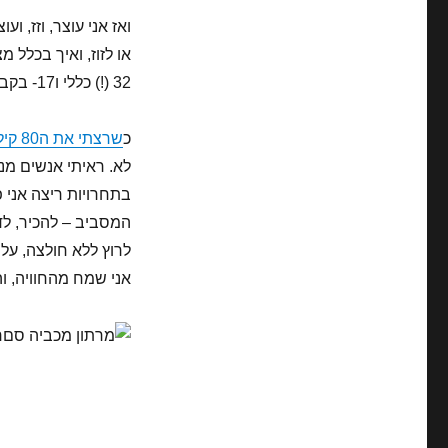
ואז אני עוצר, וזז, ו
32 (!) כללי ו17- בקבוצת הגיל שלי. לא רע בכלל!
כ
שרצתי את ה80 קילומטר
לא. ראיתי אנשים מנ
בתחרויות ריצה אני 
המסביב – להכיר, לד
לרוץ ללא חולצה, על
אני שמח מהחוויה, ו