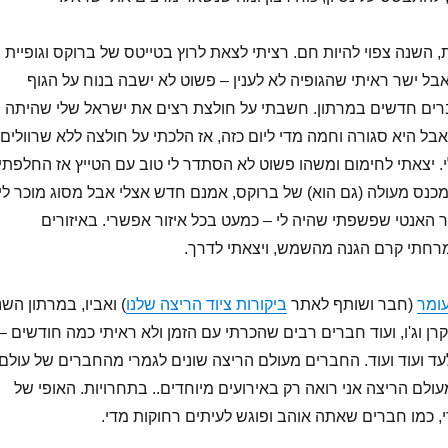
 השנה צפוי להיות חם. רציתי לצאת לרוץ בטייטס של ברוקס וגופיית
אבל ישר ראיתי שהגופיה לא לענין – פשוט לא ישבה בנוח על הגוף
ברים חדשים במרתון. חשבתי על חולצת רצים את ישראל שלי שהיתה
בל היא סגורה וחמה מדי ליום כזה, אז הלכתי על חולצה ללא שרוולים
 יצאתי לחימום ומשהו פשוט לא הסתדר לי טוב עם הטייץ אז החלפתי
מכנס מעולה (גם הוא) של ברוקס, אמנם חדש אצלי אבל מסוג מוכר לי.
האנטי שפשפתי שהיה לי – כמעט בכל איזור אפשרי. באיזורים
רחתי קרם הגנה מהשמש, ויצאתי לדרך.
ומר
(חבר ושותף לאתר
ביקורות ציוד הריצה שלנו
) ואביו, במרתון השנ
ן וג'ו, ועוד חברים רבים שהכרתי עם הזמן ולא ראיתי כמה חודשים –
גלעד ועוד ועוד. החברים מעולם הריצה שונים לגמרי מהחברים של עולם
ולם הריצה אני רואה רק באירועים מיוחדים.. בתחרויות. האופי של
, כמו חברים שאתה אוהב ופוגש לעיתים רחוקות מדי.