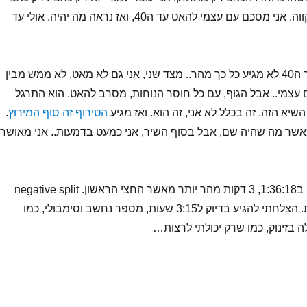
עובד ל3 ק"מ, אני מקווה. אני מסכם עם עצמי להאט עד ה40, ואז נראה מה יהיה. אולי עד
מצד אחד, הקילומטר ה40 לא מגיע כל כך מהר.. מצד שני, אני גם לא מאט. לא ממש מבין
 עצמי.. אבל הגוף, עם כל חוסר הנוחות, מסרב להאט. הוא התרגל
שיא הזה. זה בכלל לא אני, זה הוא. ואז מגיע
הטירוף זה סוף המירוץ
.
אשר מה שהיה שם, אבל בסוף השיר, אני כמעט בדמעות.. אני מאושר.
את החצי השני רצתי ב1:36:18, 3 דקות מהר יותר מאשר החצי הראשון. negative split
מעולה, כמו בחלומות. הצלחתי להגיע בדיוק ל3:15 שעות, מספר נחשב וסימבולי, כמו