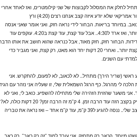
 מתחיל לחלק את המסלול לקבוצות של שני קילומטרים, ואז לאחד אחרי
השני. מוצא איזה בחור אמריקאי שלא יודע איזה קצב אנחנו רצים (4:20) ורץ
כואב. במיוחד בריאות. הבחור לידי נראה חזק, ואני אומר שאני אנסה
להחזיק איתו כמה שיותר, ואז ארד ל4:30.. אבל עוד קצת, עוד קצת ב4:20. עוקפים עוד
ירידות. הבחור חזק, חזק מאוד, אבל כנראה שהוא חושב את אותו הדבר
עלי, רק שהוא סובל קצת יותר.. ואחרי 20 דקות יחד הוא מאט, רק קצת, ואני מגביר כדי
למדתי עם השנים.
ע ראשי (שריר הירך) מתחיל.. לא לכאוב, לא לפעום, להתקרש. אני
הלכה לי מהרגל. כף הרגל השמאלית שלי, זו שעליה אני נזהר עם הגיד,
 אני משער שהזוית הזהירה שלי מתחילה להשפיע. כואב לי, ואני לא
בטוח שאצליח להחזיק בקצב הזה עוד הרבה זמן. 4 ק"מ זה הרבה זמן? 20 דקות כולה, לא?
אולי פחות אפילו בקצב שלי.. ננסה להגיע ל39 ק"מ, עוד ק"מ אחד – ואז נראה את טבריה
 משהו מיוחד. הכאב רק מתחזק. אני עובד למוד "זה רק כאב". רק כאב