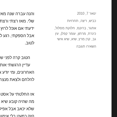
פורסם
ינואר 7, 2010
והנה עברה שנה מאז
בתאריך
קטגוריות
כביש
,
ריצה
,
תחרויות
שלי. מאז רצתי ורצתי,
תגיות
אתגר
,
ברוקס
,
חלוקת מסלול
,
ידעתי אם אוכל לרוץ
כינרת
,
מרתון
,
עומר קפלן
,
עין
אבל הספקתי, רגע לפני
גב
,
קרן מרץ
,
שיא
,
שיא אישי
לטוב.
עבור
השאירו תגובה
מרתון
טבריה
הטוב קרה לפני של
ה33
עדיין הרגשתי אות
–
האחרונים, ומי יודע 
2010
–
להלחם ולצאת מנצח.
מזל
ושיא
אישי
:)
מה שהיה קובע שיא בש
שלא יכאב אבל אפילו
הזה כמעט בלי אימון