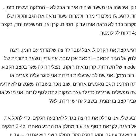
נוק, איכשהו אני משער שיהיה איחור אבל לא – ההזנקה נעשית בזמן..
 יחד. לרגע. ג'ו נעלם די מהר, ולמרות שעוד נראה את הגב והקוקו שלו
קרוב כבר לא נראה אותו עד קו הסיום. קרן ואני ממשיכים יחד, בקצב
מ אני מרגיש קצת את הקרסול, אבל עובר לריצה שלמדתי עם הזמן, ריצה
ץ על הגיד הכואב – והכאב אכן עובר. אני עדיין נשאר בתוכנית של
חצי מרתון מהיר ואז mode של השרדות. קרן נראית חזקה, ומצליחה להשאר בקצב הקבוע
 רוב הזמן). אני שם לב שבעליות וירידות אני סוגר עליה פערים או
ה הזדמנות גם מאנשים אחרים ושוב נזכר בעובדה שאנשים לא יודעי
שה מפעילים שרירים כדי להעצר במקום לתת לגוף לזרום. אני מנצל את
גביר קצב בו זמנית. בשביל זה יש ירידה, לא?
בע שלי. אני מחלק את הריצה בגדול לארבעה חלקים, כדי להקל את
המחשבה והאתגר (אל דאגה, לקראת הסוף אני עוד מחלק את הרבע האחרון ל3-4 חלקים
הוא עד עין גב, והוא החלק הקל. החלק השני הוא אתגרי – עדיין