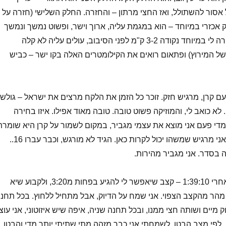
אסור להשתולל, ואז החצי מרתון – והחזרה. החלק השלישי (חזרה על
 אכזרי במיוחד – הוא במגמת עליה, ארוך וישר, ופשוט נמשך ונמשך
כאילו עד אין סוף. זכורה לי במיוחד נקודה 3-2 ק"מ לפני הסיבוב, עולים עליה לא קלה
ל המירוץ) ופתאום רואים את הקילומטרים האלה בקו ישר – כביש
עם קרן, מרגיש חזק. זוכר כל הזמן את הלקח מרצים את ישראל – גולש
 לא כואב לי, והמוזיקה פשוט טובה. טובה מאוד אפילו. איזו בחירה
מדי פעם אני מוצא את עצמי מגביר, במקום לשמור על קרן היא שומרת
עלי, אבל בתוך הלב אני מרגיש שמשהו יכול לקרות כאן. הגיד לא מורגש, וכבר עברו 16..
נקודת החצי מגיעה אחרי 1:39:10 – קצב שיאפשר לי להגיע בפחות מ3:20, ולקבוע שיא
 מהר מהקצב הצפוי. אני שמח על הדיוק, אבל מתחיל ללחוץ. בכל תחנ
 מיים ושותה חצי ממנו, ובכל תחנה שניה, איפה שיש איזוטוני, אני עוצ
, לפי מצב הבטן. לשמחתי אני כבר מזהה מתי שתיתי יותר מדי והבטן