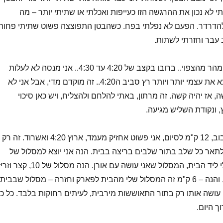
 לא נכון את ההרגשה הזו כעייפות ואכלתי או שתיתי יותר – מה
הדרדר. הפעם לא נפלתי בפח. כשהבטן התפוצצה פשוט שתיתי פחות,
הרבע השלישי עובר מהר מהצפוי.. ברובו בקצב של 4:20 עד 4:30.. אני מנסה לא לעלות
מעל ה4:30 אבל מוצא את עצמי יותר ויותר רץ סביב ה4:20.. זה מוקדם מדי, אבל אני לא
, אז יהיה קשה. זה מרתון, באתי להלחם ולהצליח, ויש כאן סיכוי
, ונקודת השליש מגיעה.
חשבתי שאחרי הסיבוב, 12 ק"מ לסיום, אני פשוט אחזיק מעמד, ארוץ 4:20 ואשרוד. זה רק
ל לתאר כל שלב בתור שלבים בריצה בבית. הנה אני יוצא למסלול של
ה12 ק"מ הקל שיש לי ליד הבית, המסלול שאני עושה עם אורן. הנה מסלול של 10, ק
אולי המסלול של ה8, והנה – 6 ק"מ זה המסלול שלי מהבית לפארק וחזרה – מסלול שבבית
 עושה אותו רק בתור התאוששות מירבית, לעיתים רחוקות בלבד. כל כ
ך היום.