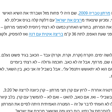
מרתון טבריה 2009
, שם היה לי פחות מזל ושברתי את השיא האישי
 ומכיוון שיצאתי מ
רצים את ישראל
עם דלקת קלה בגיס אכילס, לא
 את המרתון. בחודש האחרון כמעט לא רצתי (יחסית לאימוני מרתון) –
 שעת האפס, לתת 36 ק"מ
בריצה איטית עם דנה
ואז להפסיק, ולקוו
ושה ימים. הקרח (וקרח, וקרח, וקרח) עבד – הכאב בגיד פשוט נעלם.
ו שם, מרחף, אבל זה לא כאב. חוכמה גדולה – לא רצתי ביומיים
אם הוא לא יתאושש ויתנפל עלי.. אבל בשביל זה אני כאן, בין השאר, לא
.
אז החלטתי על אסטרטגיה אחרת – לרוץ עם קרן חצי מרתון – קרן כיוונה לריצה של 3:20,
בילי – ואז, אם כואב, להאט – ואם לא – להמשיך עם קרן. בלב קיוות
 לא העזתי לדבר על זה – המטרה האמיתית היתה לסיים את המרתון
, להתבסס על נסיון, כוח רצון ומה שנשאר מרצים את ישראל.