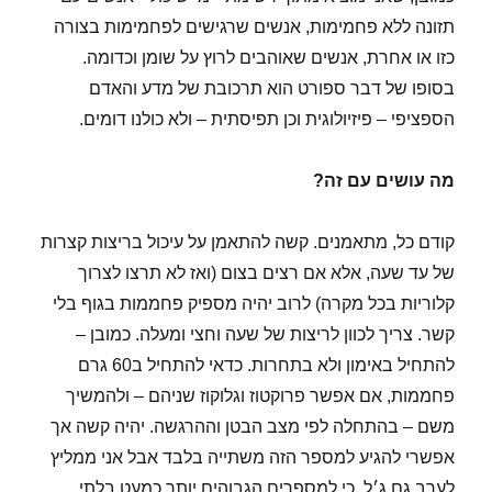
תזונה ללא פחמימות, אנשים שרגישים לפחמימות בצורה
כזו או אחרת, אנשים שאוהבים לרוץ על שומן וכדומה.
בסופו של דבר ספורט הוא תרכובת של מדע והאדם
הספציפי – פיזיולוגית וכן תפיסתית – ולא כולנו דומים.
מה עושים עם זה?
קודם כל, מתאמנים. קשה להתאמן על עיכול בריצות קצרות
של עד שעה, אלא אם רצים בצום (ואז לא תרצו לצרוך
קלוריות בכל מקרה) לרוב יהיה מספיק פחממות בגוף בלי
קשר. צריך לכוון לריצות של שעה וחצי ומעלה. כמובן –
להתחיל באימון ולא בתחרות. כדאי להתחיל ב60 גרם
פחממות, אם אפשר פרוקטוז וגלוקוז שניהם – ולהמשיך
משם – בהתחלה לפי מצב הבטן וההרגשה. יהיה קשה אך
אפשרי להגיע למספר הזה משתייה בלבד אבל אני ממליץ
לערב גם ג׳ל, כי למספרים הגבוהים יותר כמעט בלתי