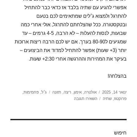
אפשרי להגיע עם שתיה בלבד אז כדאי כבר להתחיל
להתרגל ולמצוא ג׳לים שמתאימים לכם בטעם
ובטקסטורה. ככל שהצלחתם להתרגל, אולי אחרי כמה
שבועות, לנסות להעלות – לא הרבה, 4-5 גרמים – עד
שמגיעים ל80-90 בערך. אם יש לכם הרבה ריצות ארוכות
יותר (3+ שעות) אפשר להתחיל למדוד את הביצועים –
בעיקר את המהירות וההרגשה אחרי 2:30+ שעות.
בהצלחה!
פורסם
קטגוריות
תגיות
ינואר 14, 2025
אולטרה
,
אימון
,
ריצה
,
תזונה
ג׳ל
,
פחמימות
,
בתאריך
עבור
פרוקטוז
,
שתיה
השאירו תגובה
פחמימות
–
הסוד
האמיתי
לריצה
חיפוש
ארוכה