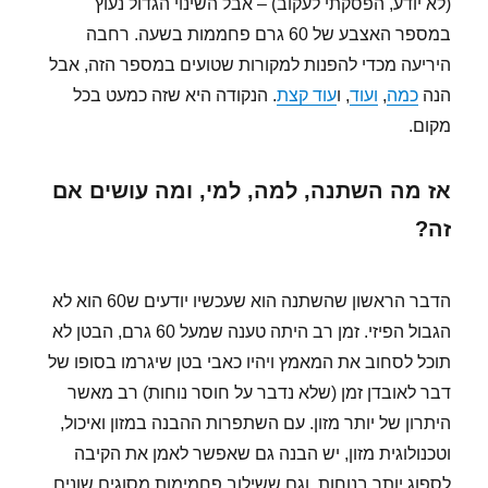
(לא יודע, הפסקתי לעקוב) – אבל השינוי הגדול נעוץ
במספר האצבע של 60 גרם פחממות בשעה. רחבה
היריעה מכדי להפנות למקורות שטועים במספר הזה, אבל
הנה
כמה
,
ועוד
, ו
עוד קצת
. הנקודה היא שזה כמעט בכל
מקום.
אז מה השתנה, למה, למי, ומה עושים אם
זה?
הדבר הראשון שהשתנה הוא שעכשיו יודעים ש60 הוא לא
הגבול הפיזי. זמן רב היתה טענה שמעל 60 גרם, הבטן לא
תוכל לסחוב את המאמץ ויהיו כאבי בטן שיגרמו בסופו של
דבר לאובדן זמן (שלא נדבר על חוסר נוחות) רב מאשר
היתרון של יותר מזון. עם השתפרות ההבנה במזון ואיכול,
וטכנולוגית מזון, יש הבנה גם שאפשר לאמן את הקיבה
לספוג יותר בנוחות, וגם ששילוב פחמימות מסוגים שונים