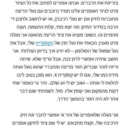
בזריזות את הדברים. אנחנו אמורים לסחוב את כל הציוד
פרט לציוד האופניים עלינו תמיד (רוכבים עם נעלי הריצה
מחוברות לתיק אם יש נעלי רכיבה), אז יש לחשוב ולתכנן די
הרבה בסידור התיק: מה יוצא מתי, קלות ההוצאה, הגנה
מהמיים וכו. כשאני מוציא את ציוד הריצה מהאוטו אני מגלה
פרט מענין: הבאתי את נעל ימין של
הקסקדיה
שלי, אבל את
נעל שמאל של הסולומון – לא יודע איך בדיוק הצלחתי. אני
חושב שיהיה אפשרי לרוץ ככה, אבל עדיף שלא. שיחה
זריזה לזהר שבדיוק חוזר מריצה ומתברר שהוא נועל אותה
מידה כמו שלי, וגם לו יש קסקדיה 4. הוא מוכן בטוב ליבו
להלוות לי אותה – ושוב יש לי זוג שלם.. זהר גר כאמור שתי
דקות מהמקום ואני קופץ אליו. מזל. לשמחתי שום דבר
אחר לא היה חסר בהמשך הדרך.
אני מגלה שלאופניים של זהר אי אפשר לחבר את תיק
הרכיבה שלי, וקצת מתבאס. יש לי שם ציוד לתיקון אופניים