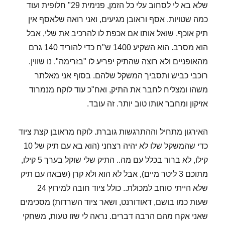
שלא בא לי לסחוב עלי כל הזמן, פנימית 29" חלופית ועוד
כמה שטויות. אסף וראובן מגיעים, ואני רואה שלאסף אין
תיק אוכף. שואל אותו אם אכפת לו להרכיב את שלי, אבל
הוא מסרב. הוא השקיע 1400 ש"ח כדי להוריד 140 גרם
מהאופניים ולא רוצה שהתיק יפריע לו "בזרימה". נו שווין.
רוכבי כביש ותסביך המשקל שלהם. בסוף אני מאלתר
משהו ומצליח לחבר את התיק, ואח"כ עוד לוקח מנמרוד
אזיקון ומחבר אותו טוב יותר. זה עובד.
האירגון מתחיל וההתרגשות גוברת. לוקח מראובן קצת ציוד
כדי שהמשקל שלו לא יהיה רצחני (הוא בא עם תיק של 10
קילו, לא ברור בכלל עם מה.. התיק שלי שוקל בערך 5 קילו,
מתוכם 3 ליטר מיים), אבל לא הוא ולא קרן (שבאה עם תיק
שלא הייתי סוחב למכולת.. כולל ציוד חובה למירוץ 24
שעות כמו בושם, דאודורנט, ושאר ציוד השרדות) מסכימים
שאני אקח מהם הרבה דברים. נראה לי שזו טעות, משחקי