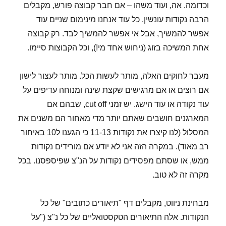
וכדומה. אה, ועוד משהו – אם חבר קבוצה פורש, מקבלים
הרבה נקודות עונשין. כל עוד אנחנו מינימום שניים עוד
אפשר להמשיך, אבל אי אפשר להמשיך לבד. רק קבוצה
אחת המשיכה בזוג (ניחוש אחד מי!), וכל הקבוצות סיימו.
מעבר לחוקים האלה, מותר לעשות הכל. מותר לעצור לישון
אם רוצים או אם מרגישים שקצת שינה ומנוחה עדיפים על
עוד נקודה או עוד הישג. יש זמני cut off, שבהם אם
המארגנים חושבים שאתם יותר מדי מאחור הם משנים את
המסלול (לנו קיצרו את נקודות 11-13 כי הגענו ל10 באיחור
רב מאוד). במקרה הזה אני לא יודע אם מורידים נקודות
ממש, או שסתם מפסידים נקודות על הנ"צ שפיספסנו. בכל
מקרה זה לא טוב.
מבחינת ניווט, מקבלים דף "תיאורים כתובים" של כל
הנקודות. אלה התיאורים הטקסטואליים של כל נ"צ ("על