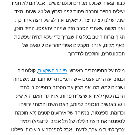
כבוד וגאווה שכולנו מכירים וכולנו עושים, אבל הם לא תמיד
יעילים בחיים והרבה פחות לפני מירוץ של 24 שעות. מצד
שני, יש לנו קצת ריצה, קייאקים ועוד לג של ריצה אחר כך,
ואני מקווה שאחרי הסבב הזה שניהם יתאפסו. התיק מוכן,
הגוף מרוח היטב בכל מה שצריך כדי שלא תהיה שפשפת
באף מקום, אנחנו מקבלים אפוד זוהר עם לוגואים של
הספונסרים, והולכים לתדרוך.
מילה על הספונסרים באירוע.
פיוניר השקעות
, קולומביה
וכמובן עז הרים עצמם – שהתגייסו וגייסו חברים, משפחה
ושכנים למשימה. אני מבין את הסכנה בספינסור, לתת
הרבה כסף לאירוע שיצליח פחות, או יותר, האם הוא יגיע
ויגע באנשים הנכונים למותג, האם השם והמותג ירוויחו
וכדומה. ספינסור, במיוחד של אירועים קטנים (לא חוכמה
לספנסר את ריצת הלילה של תל אביב, לדוגמא) תמיד
צריך להיות מוערך, לדעתי. אבל לספנסר אירוע כזה, פיילוט