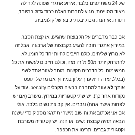
של 24 משתתפים בלבד, אירוע אתגרי שפונה לקהילה
מאוד מסויימת, מגיע לחברות האלה כבוד גדול במיוחד,
ותודה. אז הנה. וגם קיבלתי כובע של קולומביה.
אם כבר מדברים על הקבוצות שהגיעו, אז קצת הסבר.
במירוץ אתגרי חובה להגיע בקבוצות של ארבעה, אבל זה
לא מרוץ שליחים. כולנו חייבים להיות יחד כל הזמן, לא
להתרחק יותר מ50 מ' זה מזה, וכולם חייבים לעשות את כל
המשימות וכל הדרכים הקשות. מותר לעזור אחד לשני
(בכלל, עזרה היא ערך עליון במירוץ ואם מרשל תופס
אותך
לא
עוזר למתחרה בבעיה מקבלים penalty. עוד על
נקודות אחר כך). יש שתי קטגוריות במירוץ, מעורב (אם יש
לפחות אישה אחת) וגברים. אין קבוצת נשים בלבד. אולי
אם אני אכתוב את זה שוב מישהי תתרגז מספיק כדי ששנה
הבאה תהיה קבוצת נשים. אז הנה. יש קטגוריה מעורבת
וקטגורית גברים. תרימו את הכפפה.