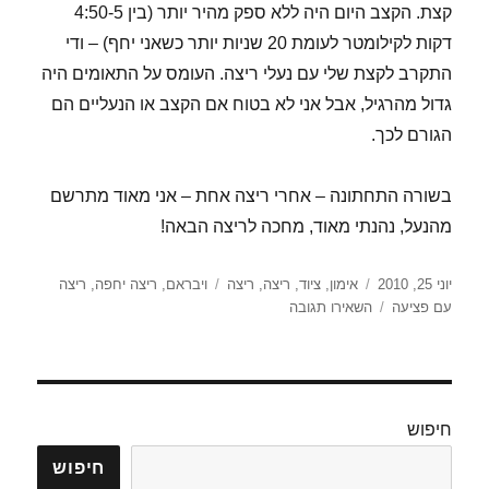
קצת. הקצב היום היה ללא ספק מהיר יותר (בין 4:50-5
דקות לקילומטר לעומת 20 שניות יותר כשאני יחף) – ודי
התקרב לקצת שלי עם נעלי ריצה. העומס על התאומים היה
גדול מהרגיל, אבל אני לא בטוח אם הקצב או הנעליים הם
הגורם לכך.
בשורה התחתונה – אחרי ריצה אחת – אני מאוד מתרשם
מהנעל, נהנתי מאוד, מחכה לריצה הבאה!
פורסם
קטגוריות
תגיות
יוני 25, 2010
אימון
,
ציוד
,
ריצה
,
ריצה
ויבראם
,
ריצה יחפה
,
ריצה
בתאריך
עבור
עם פציעה
השאירו תגובה
ריצה
ראשונה
עם
הויבראם
ביקיאלה
חיפוש
(VFF
–
חיפוש