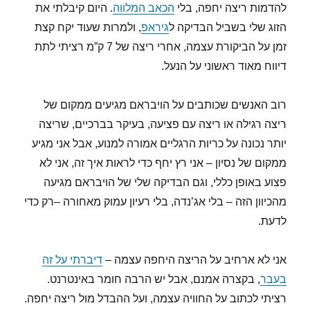
להדמות ריצה יחפה, בלי
הכאב המלווה
. היום קיבלתי את
הזוג שלי בשביל הבדיקה ל
גיראפ
, ולמרות שעוד יקח קצת
זמן על הביקורת עצמה, אחרי ריצה של 7 ק”מ רציתי לתת
דיווח מאוד ראשוני על הנעל.
רוב האנשים שכותבים על הויבראם מגיעים ממקום של
ריצה רגילה או ריצה עם פציעה, בעיקר בברכיים, שריצה
יותר נכונה על כריות הרגליים אמורה למנוע, אבל אני מגיע
ממקום של נסיון – אני רץ יחף כדי לראות איך זה, אני לא
פצוע באופן כללי, וגם הבדיקה שלי של הויבראם מגיעה
מהכיוון הזה – בלי אג’נדה, בלי רעיון עמוק מאחורה –רק כדי
לדעת.
אני לא ארחיב על הריצה היחפה עצמה –
דיברתי על זה
בעבר
, בקצרה אמנם, אבל יש הרבה חומר באינטרנט.
רציתי לכתוב על החוויה עצמה, ועל ההבדל מול ריצה יחפה.