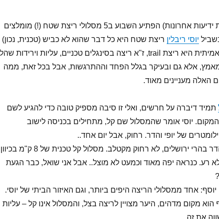
עיתון מסלולים (מבית ידיעות אחרונות) הפתיע השבוע ב5 מסלולי ריצת שטח (!) מומלצים
בשביל
יוסי ריבלין
ריצת שטח היא כל דבר שהוא לא כביש (טכנית, נכון) 
ובשבילי ריצת שטח אמיתית היא ריצת trail, ז"א ריצה בסינגלים טכניים, עליות וירידות שה
מאמץ, אלא גם ובעיקר בגלל הפחד וההתרגשות, אבל בכל זאת, ממה
ם האלה מעניינים מאוד.
תמיד דיברה על חרשים, ואלי זו סיבה מספיק טובה כדי להגיע לשם
המקום. יוסי אומר שהמסלול שם קל, מתחילים בכניסה לישוב
מטרים של יופי והדר. רחוק, אבל יום אחד..
נחל שורק: מסלול נהדר בהרי ירושלים, לא רחוק מקטלב. מסלול קל טכנית של 8 ק"מ בכיוון
ד, חזרה, ועוד 8. לא רע. כנראה יפה מאוד וכמעט לא מוצל.. אבל אני שואל, כבר הגעת
?
יוסף: אחד ממסלולי הריצה היפים ביותר, וגם האיזור הביתי של יוסי.
ף הוא מקום מדהים, היער מצויין לריצה בצל, והמסלול אינו קל – עליות
ווה את זה.