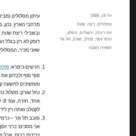
פורסם
יולי 14, 2009
בתאריך
קטגוריות
מסלולים
,
ריצה
,
שטח
מרחבי הארץ. נכון, 
תגיות
יוסי ריבלין
,
ירושליים
,
כיסלון
,
כרמי יוסף
,
קטלב
,
שורק
,
תל גזר
דופק לא רק בגלל ה
עבור
השאירו תגובה
שאני מכיר, המסלולי
מסלולים
מציע..
מסלולים..
חרשים-כיסרא:
מיכל
סוף סוף ולבדוק את 
וממשיכים לתשעה קילו
אח
לקטלב ואתה רץ ליד
סובב תל גזר – כרמי 
אני מסכים: כרני יוס
וירידות רבות, אבל ש