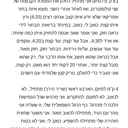
ב8 ק"מ לסיום אני מתחיל לחלק את המסלול לקבוצות של
שני קילומטרים, ואז לאחד אחרי השני. מוצא איזה בחור
אמריקאי שלא יודע איזה קצב אנחנו רצים (4:20) ורץ
איתו קצת. כואב לי, כואב. במיוחד בריאות. הבחור לידי
נראה חזק, ואני אומר שאני אנסה להחזיק איתו כמה שיותר,
ואז ארד ל4:30.. אבל עוד קצת, עוד קצת ב4:20. עוקפים
עוד ועוד אנשים, עליות וירידות. הבחור חזק, חזק מאוד,
אבל כנראה שהוא חושב את אותו הדבר עלי, רק שהוא
סובל קצת יותר.. ואחרי 20 דקות יחד הוא מאט, רק קצת,
ואני מגביר כדי להעלם, טריק קטן שלמדתי עם השנים.
4 ק"מ לסיום, הארבע ראשי (שריר הירך) מתחיל.. לא
לכאוב, לא לפעום, להתקרש. אני מרגיש שכל הגמישות
הלכה לי מהרגל. כף הרגל השמאלית שלי, זו שעליה אני
נזהר עם הגיד, מתחילה לכאוב מאוד. אני משער שהזוית
הזהירה שלי מתחילה להשפיע. כואב לי, ואני לא בטוח