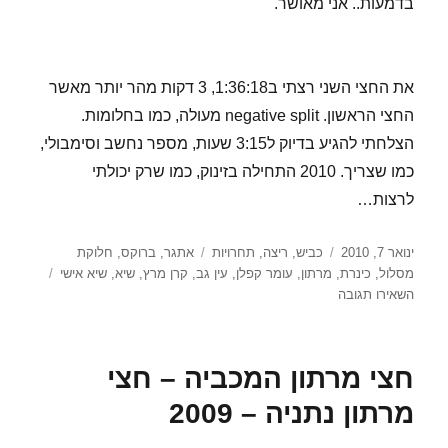
בדמעות.. אני מאושר.
את החצי השני רצתי ב1:36:18, 3 דקות מהר יותר מאשר
החצי הראשון. negative split מעולה, כמו בחלומות.
הצלחתי להגיע בדיוק ל3:15 שעות, מספר נחשב וסימבולי,
כמו שצריך. 2010 התחילה בזינוק, כמו שרק יכולתי
לרצות…
פורסם
קטגוריות
תגיות
ינואר 7, 2010
כביש
,
ריצה
,
תחרויות
אתגר
,
ברוקס
,
חלוקת
בתאריך
מסלול
,
כינרת
,
מרתון
,
עומר קפלן
,
עין גב
,
קרן מרץ
,
שיא
,
שיא אישי
עבור
השאירו תגובה
מרתון
טבריה
ה33
חצי מרתון המכביה – חצי
–
2010
מרתון נתניה – 2009
–
מזל