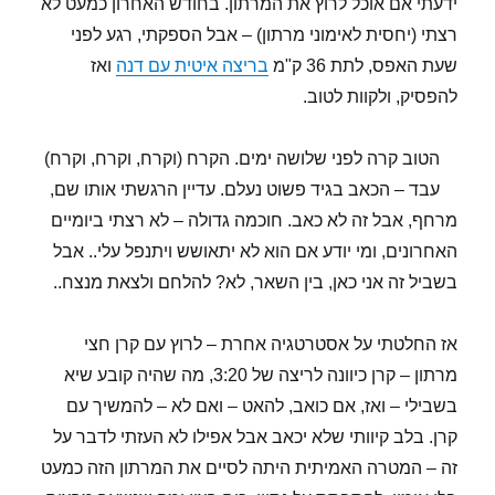
ידעתי אם אוכל לרוץ את המרתון. בחודש האחרון כמעט לא
רצתי (יחסית לאימוני מרתון) – אבל הספקתי, רגע לפני
שעת האפס, לתת 36 ק"מ
בריצה איטית עם דנה
ואז
להפסיק, ולקוות לטוב.
הטוב קרה לפני שלושה ימים. הקרח (וקרח, וקרח, וקרח)
עבד – הכאב בגיד פשוט נעלם. עדיין הרגשתי אותו שם,
מרחף, אבל זה לא כאב. חוכמה גדולה – לא רצתי ביומיים
האחרונים, ומי יודע אם הוא לא יתאושש ויתנפל עלי.. אבל
בשביל זה אני כאן, בין השאר, לא? להלחם ולצאת מנצח..
אז החלטתי על אסטרטגיה אחרת – לרוץ עם קרן חצי
מרתון – קרן כיוונה לריצה של 3:20, מה שהיה קובע שיא
בשבילי – ואז, אם כואב, להאט – ואם לא – להמשיך עם
קרן. בלב קיוותי שלא יכאב אבל אפילו לא העזתי לדבר על
זה – המטרה האמיתית היתה לסיים את המרתון הזה כמעט