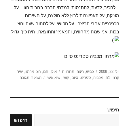
– להכיר, לדעת, להתנסות. למדתי הרבה בחרות הזו – על
מוזיקה, על האפשרות לרוץ ללא חולצה, על חשיבות
הכפכפים אחרי הריצה.. על הקושי ועל לסחוב שעה וחצי
בכוח. אני שמח מהחוויה, והמאמץ והתוצאה. היה כיף גדול
פורסם
קטגוריות
תגיות
יולי 22, 2009
כביש
,
ריצה
,
תחרויות
אילן
,
חם
,
חצי מרתון
,
יאיר
בתאריך
עבור
קרני
,
לח
,
מכביה
,
ספרינט סיום
,
קושי
,
שיא אישי
השאירו תגובה
חצי
מרתון
המכביה
–
חצי
חיפוש
מרתון
נתניה
חיפוש
–