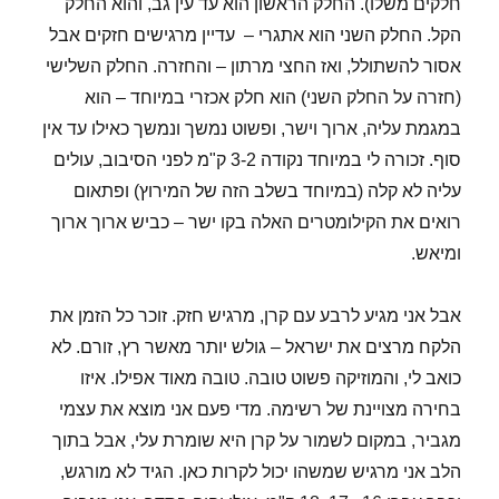
חלקים משלו). החלק הראשון הוא עד עין גב, והוא החלק
הקל. החלק השני הוא אתגרי – עדיין מרגישים חזקים אבל
אסור להשתולל, ואז החצי מרתון – והחזרה. החלק השלישי
(חזרה על החלק השני) הוא חלק אכזרי במיוחד – הוא
במגמת עליה, ארוך וישר, ופשוט נמשך ונמשך כאילו עד אין
סוף. זכורה לי במיוחד נקודה 3-2 ק"מ לפני הסיבוב, עולים
עליה לא קלה (במיוחד בשלב הזה של המירוץ) ופתאום
רואים את הקילומטרים האלה בקו ישר – כביש ארוך ארוך
ומיאש.
אבל אני מגיע לרבע עם קרן, מרגיש חזק. זוכר כל הזמן את
הלקח מרצים את ישראל – גולש יותר מאשר רץ, זורם. לא
כואב לי, והמוזיקה פשוט טובה. טובה מאוד אפילו. איזו
בחירה מצויינת של רשימה. מדי פעם אני מוצא את עצמי
מגביר, במקום לשמור על קרן היא שומרת עלי, אבל בתוך
הלב אני מרגיש שמשהו יכול לקרות כאן. הגיד לא מורגש,