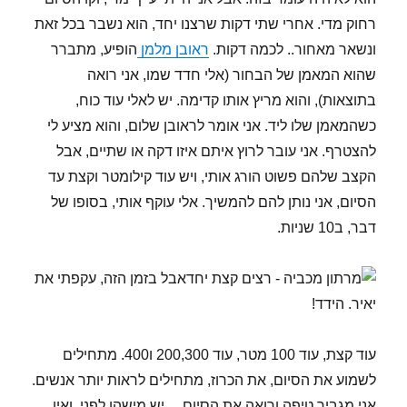
רחוק מדי. אחרי שתי דקות שרצנו יחד, הוא נשבר בכל זאת
ונשאר מאחור.. לכמה דקות.
ראובן מלמן
הופיע, מתברר
שהוא המאמן של הבחור (אלי חדד שמו, אני רואה
בתוצאות), והוא מריץ אותו קדימה. יש לאלי עוד כוח,
כשהמאמן שלו ליד. אני אומר לראובן שלום, והוא מציע לי
להצטרף. אני עובר לרוץ איתם איזו דקה או שתיים, אבל
הקצב שלהם פשוט הורג אותי, ויש עוד קילומטר וקצת עד
הסיום, אני נותן להם להמשיך. אלי עוקף אותי, בסופו של
דבר, ב10 שניות.
אבל בזמן הזה, עקפתי את
יאיר. הידד!
עוד קצת, עוד 100 מטר, עוד 200,300 ו400. מתחילים
לשמוע את הסיום, את הכרוז, מתחילים לראות יותר אנשים.
אני מגביר טיפה ורואה את הסיום… יש מישהו לפני, ואין