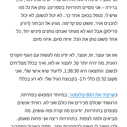
ברירה – אני מסיים תחרויות בספרינט. נותן את כל מה
שיש לי, נטפל בכאב אחר כך.. לא יכול לנשום, לא יכול
להכניס אויר, פשוט טס קדימה. מגיע אל הבחור (דורון
פרילוק) אבל הוא לא מוותר ואנחנו נותנים פיניש יחד, כל
אחד פשוט נותן את הכל. איזה סיום, איזה סיום.
ואז אני עוצר, וזז, ועוצר, לא יודע מה לעשות עם הגוף הקורס
רגעית, מה יהיה יותר קל, לעצור או לזוז, ואיך בכלל מצליחים
לנשום. התוצאה היא 1:36:30, לדעתי שיא אישי שלי, ואני
מקום 32 (!) כללי ו17- בקבוצת הגיל שלי. לא רע בכלל!
כ
שרצתי את ה80 קילומטר
, במיוחד המפגש בפתיחה,
הרגשתי שכולם מכירים את כולם ואני לא. ראיתי אנשים
מנוסים בתחרויות, יודעים מה קורה ומה עושים, מה
מביאים ולמה לצפות. בתחרויות ריצה אני פחות מאומן..
ולכן חשוב לי השנה להתחרות יותר.. סתם בשביל המסביב