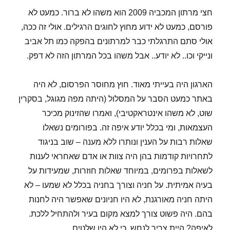
ושיא
חצי מרתון המכביה 2009 הוא משהו לא ברור. כמעט לא
אישי
פורסם, כמעט לא ידוע מחוץ לחוגים הרגילים. אולי זה ככה,
:)
אולי סתם התרגלתי כבר למרתונים בהפקה כמו תל אביב
ונייקי וכו.. לא יודע.. אבל משהו בכל המרתון הזה לא דפק.
הארגון היה בעייתי מאוד. חוץ מחוסר הפרסום, לא היה
באתר כמעט הסבר על המסלול (היתה מפה מגוגל, בסקרין
שוט, לא משהו אינטראקטיבי), ואמרו שהזינוק מכיכר
העצמאות, ומי בכלל יודע איפה זה. בפורומים נשאלו
שאלות רבות על הענין ונותרו ללא מענה – שוב בניגוד
לתחרויות קודמות בהן היה צוות או אדם שאחראי לענות
לשאלות בפרומים, במיוחד שאלות חוזרות, שמעידות על
בעיה אמיתית. על חניה וצורך בחניה בכלל לא שמעו – לא
היתה חניה מאורגנת, לא היו חניונים שאפשר היה לחנות
בהם. היה פשוט צורך למצא מקום בעיר ולהתחיל ללכת.
לאיפה? היית צריך לנחש, כי לא היו שלטים.