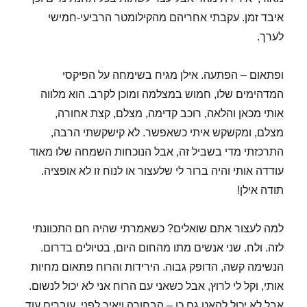
איבד זמן. עקבתי אחריהם מהקילומטר הרביעי-חמישי
לערך.
ופתאום – הפתעה. אילן מגיח בשימחה על הפיקסי
המדהימים שלו, חמוש במצלמה ומוכן לקרב. הוא מלווה
אותי מכאן והלאה, רוכב קדימה, מצלם, קצת אחורה,
מצלם, ומקשקש איתי כשאפשר. לא קישקשתי הרבה,
התרכזתי מדי בשביל זה, אבל הנוכחות השמחה שלו מאוד
עודדה אותי והיה ברור לי שלעצור או לנוח זו לא אופציה.
תודה אילן!
למה לעצור אתם שואלים? כשאמרתי שהיה חם התכוונתי
לזה. ולח. שני אנשים מתו מהחום היום, בטיולים בדרום.
הנשימה קשה, הדופק גבוה. הירידות והרוח פתאום מחיות
אותי, וקל לי לרוץ, אבל כשאני עם הרוח אני לא יכול לנשום.
אבל לא יכול להאט גם כן – הבחורה ויאיר לפני. עוברים עוד