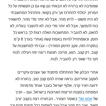
שמסיבה לא ברורה לא הבאתי נגן mp גם כן הקשתה על כל
המרוץ. יכולתי להתרכז אך ורק בקושי, והתרגיל המחשבתי
לא היה פשוט – לרוץ מהר, אבל לא יותר מדי מהר, להשאיר
כוח להמשך, אבל לא יותר מדי כוח, לא להשבר בעליה, לא
להאט, לא להגביר. המחשבות האלה רצות לך בראש כל
הזמן. וכשמתחיל להיות באמת קשה (אחרי בערך 8 ק"מ
במקרה הזה, עקב הזינוק המהיר) – עברתי למחשבות על
קצב. רק קצב. רגוע, מרוכז, תנועת ריצה יפה ויעילה. לנוח
תוך כדי שאני רץ, להגביר, לנוח.
אחרי הבלגן של ההתחלה סימנתי שני אצנים עיקריים
לעקוב אחריהם. נראה שהיה להם קצב טוב. בחורה לא
ידועה ויאיר קרני, אלוף ישראל בעבר ואחד מדמויות
המפתח בסצנת הריצות הארוכות בישראל, וגם – חניך
של
אמא שלי
בשומר הצעיר.. הבחורה רצה בקצב יציב
מאוד, יאיר רת מהר אבל עצר לשתות בכל תחנת מיים וכך