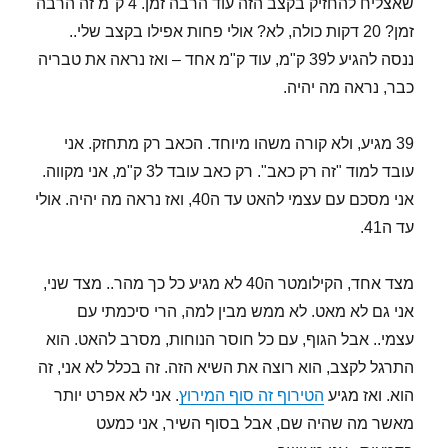
שאצליח להחזיק בקצב הזה עוד הרבה זמן. 4 ק"מ זה הרבה
זמן? 20 דקות כולה, לא? אולי פחות אפילו בקצב שלי..
ננסה להגיע ל39 ק"מ, עוד ק"מ אחד – ואז נראה את טבריה
כבר, נראה מה יהיה.
39 מגיע, ולא קורה משהו מיוחד. הכאב רק מתחזק. אני
עובד למוד "זה רק כאב". רק כאב עובד ל3 ק"מ, אני מקווה.
אני מסכם עם עצמי להאט עד ה40, ואז נראה מה יהיה. אולי
עד ה41.
מצד אחד, הקילומטר ה40 לא מגיע כל כך מהר.. מצד שני,
אני גם לא מאט. לא ממש מבין למה, הרי סיכמתי עם
עצמי.. אבל הגוף, עם כל חוסר הנוחות, מסרב להאט. הוא
התרגל לקצב, הוא רוצה את השיא הזה. זה בכלל לא אני, זה
הוא. ואז מגיע
הטירוף זה סוף המירוץ
. אני לא אפרט יותר
מאשר מה שהיה שם, אבל בסוף השיר, אני כמעט