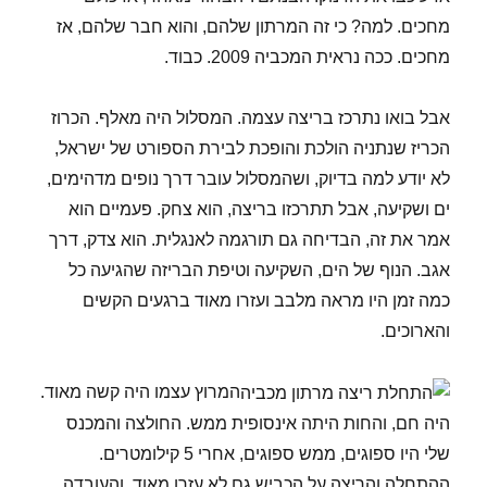
מחכים. למה? כי זה המרתון שלהם, והוא חבר שלהם, אז
מחכים. ככה נראית המכביה 2009. כבוד.
אבל בואו נתרכז בריצה עצמה. המסלול היה מאלף. הכרוז
הכריז שנתניה הולכת והופכת לבירת הספורט של ישראל,
לא יודע למה בדיוק, ושהמסלול עובר דרך נופים מדהימים,
ים ושקיעה, אבל תתרכזו בריצה, הוא צחק. פעמיים הוא
אמר את זה, הבדיחה גם תורגמה לאנגלית. הוא צדק, דרך
אגב. הנוף של הים, השקיעה וטיפת הבריזה שהגיעה כל
כמה זמן היו מראה מלבב ועזרו מאוד ברגעים הקשים
והארוכים.
המרוץ עצמו היה קשה מאוד.
היה חם, והחות היתה אינסופית ממש. החולצה והמכנס
שלי היו ספוגים, ממש ספוגים, אחרי 5 קילומטרים.
ההתחלה והריצה על הכביש גם לא עזרו מאוד, והעובדה