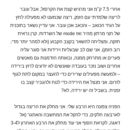
אחרי 7.5 ק"מ אני מרגיש קצת את הקרסול, אבל עובר
לריצה שלמדתי עם הזמן, ריצה שכמעט לא מפעילה לחץ
על הגיד הכואב – והכאב אכן עובר. אני עדיין נשאר בתוכנית
של חצי מרתון מהיר ואז mode של השרדות. קרן נראית
חזקה, ומצליחה להשאר בקצב הקבוע (ולא למהר יותר מדי,
רוב הזמן). אני שם לב שבעליות וירידות אני סוגר עליה
פערים או מתרחק ממנה, ובאותה הזדמנות גם מאנשים
אחרים ושוב נזכר בעובדה שאנשים לא יודעים לרוץ בירידה
– ולמעשה מפעילים שרירים כדי להעצר במקום לתת לגוף
לזרום. אני מנצל את הירידה כדי לנוח ולהגביר קצב בו
זמנית. בשביל זה יש ירידה, לא?
הפניה צפונה היא הרבע שלי. אני מחלק את הריצה בגדול
לארבעה חלקים, כדי להקל את המחשבה והאתגר (אל
דאגה, לקראת הסוף אני עוד מחלק את הרבע האחרון ל3-4