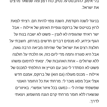
בלי אימון, להתבסס על נסיון, כוח רצון ומה שנשאר מרצים
את ישראל.
בניגוד לשנה הקודמת, השנה צפוי להיות חם. רציתי לצאת
לרוץ בטייטס של ברוקס וגופיית האימון של איילות – אבל
ישר ראיתי שהגופיה לא לענין – פשוט לא ישבה בנוח על
הגוף וכידוע, לא מנסים דברים חדשים במרתון. חשבתי על
חולצת רצים את ישראל שלי שהיתה מביאה הרבה גאוה,
אבל היא סגורה וחמה מדי ליום כזה, אז הלכתי על חולצה
ללא שרוולים – אחת האהובות שלי. יצאתי לחימום ומשהו
פשוט לא הסתדר לי טוב עם הטייץ אז החלפתי למכנס של
איילות – מכנס מעולה (גם הוא) של ברוקס, אמנם חדש
אצלי אבל מסוג מוכר לי. מרחתי את כל החומר האנטי
שפשפתי שהיה לי – כמעט בכל איזור אפשרי. באיזורים
שנשארו ללא חומר מרחתי קרם הגנה מהשמש, ויצאתי
לדרך.