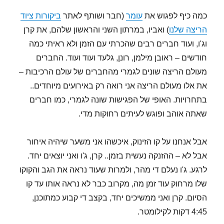
כמה כיף לפגוש את
עומר
(חבר ושותף לאתר
ביקורות ציוד
הריצה שלנו
) ואביו, במרתון השני והראשון שלהם, את קרן
וג'ו, ועוד חברים רבים שהכרתי עם הזמן ולא ראיתי כמה
חודשים – ראובן מילמן, רונן, גלעד ועוד ועוד. החברים
מעולם הריצה שונים לגמרי מהחברים של עולם הרכיבות –
את אלו מעולם הריצה אני רואה רק באירועים מיוחדים..
בתחרויות. האופי של הפגישות שונה לגמרי, כמו חברים
שאתה אוהב ופוגש לעיתים רחוקות מדי.
אבל אנחנו על קו הזינוק, איכשהו אני משער שיהיה איחור
אבל לא – ההזנקה נעשית בזמן.. קרן, ג'ו ואני יוצאים יחד.
לרגע. ג'ו נעלם די מהר, ולמרות שעוד נראה את הגב והקוקו
שלו מרחוק עוד זמן מה, מקרוב כבר לא נראה אותו עד קו
הסיום. קרן ואני ממשיכים יחד, בקצב די קבוע כמתוכנן,
4:45 דקות לקילומטר.