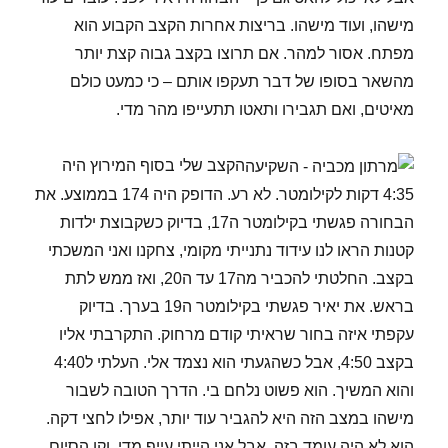
מישהו, ועוד מישהו. בריצות אחרות הקצב הקבוע הוא
מפתח. אסור למהר. אם תרוצו בקצב גבוה קצת יותר
מהשאר בסופו של דבר תעקפו אותם – כי כמעט כולם
מאיטים, ואם תגבירו ותאטו תתעייפו מהר מדי.
הקצב שלי בסוף המירוץ היה
4:35 דקות לקילומטר. לא רע. הדופק היה 174 בממוצע. את
הבחורה פגשתי בקילומטר ה17, בדיוק כשקבוצת ילדות
קטנות הראו לנו עידוד נתנייתי מקומי, צחקנו ואני המשכתי
בקצב. החלטתי להכביר מה17 עד ה20, ואז ממש לתת
בראש. את יאיר פגשתי בקילומטר ה19 בערך. בדיוק
עקפתי איזה בחור שראיתי קודם מרחוק. התקרבתי אליו
בקצב 4:50, אבל כשהגעתי הוא נצמד אלי. העלתי ל4:40
והוא המשיך. הוא פשוט נלחם בי. הדרך הטובה לשבור
מישהו במצב הזה היא להגביר עוד יותר, אפילו לחצי דקה.
הוא לא היה עומד בזה. אבל אני הייתי עייף מדי, וקו הסיום