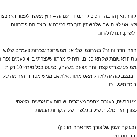
 קורה. ואין הרבה דרכים להתמודד עם זה – חוץ מאשר לעצור רגע בצד
ולא, אני לא חושב שלהשתין תוך כדי רכיבה או ריצה הם פתרונות
לשתן, תנו לו לזרום.
זר וחוזר וחוזר? באירונמן שלי אני ממש זוכר עצירות פעמיים שלוש
בשעה (!) בארבע שעות הראשונות של האופניים.. היה לי מרתון שעצרתי בו 4 פעמים 
מ4 שעות ריצה, אז בממוצע עצרתי קצת יותר מפעם בשעה), וכמעט בכל מירוץ 10 דקות
ך. במצב כזה זה לא רק מאט מאוד, אלא גם ממש מטריד. הזרימה של
וז נפגע, וכו.
מי וברשת, בעזרת מספר מאמרים ושיחות עם אנשים, מצאתי
צורך הזה כוללות שילוב כלשהו של הנקודות הבאות:
עיקר הענין של צורך מיד אחרי הזינוק)
 כדי המירוץ