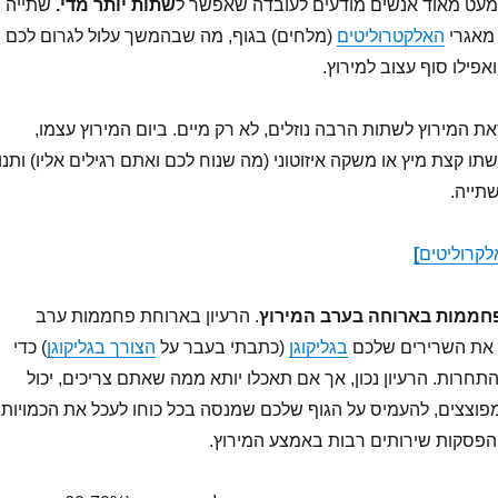
עט מאוד אנשים מודעים לעובדה שאפשר ל
שתות יותר מדי.
שתייה
מאגרי
האלקטרוליטים
(מלחים) בגוף, מה שבהמשך עלול לגרום לכם
אפילו סוף עצוב למירוץ.
ת המירוץ לשתות הרבה נוזלים, לא רק מיים. ביום המירוץ עצמו,
תו קצת מיץ או משקה איזוטוני (מה שנוח לכם ואתם רגילים אליו) ותנו
תייה.
אלקרוליטים
]
פחממות בארוחה בערב המירוץ
. הרעיון בארוחת פחממות ערב
 את השרירים שלכם
בגליקוגן
(כתבתי בעבר על
הצורך בגליקוגן
) כדי
תחרות. הרעיון נכון, אך אם תאכלו יותא ממה שאתם צריכים, יכול
פוצצים, להעמיס על הגוף שלכם שמנסה בכל כוחו לעכל את הכמויות,
והפסקות שירותים רבות באמצע המירוץ.