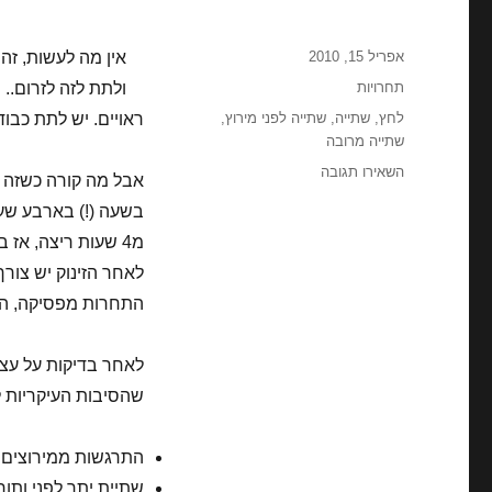
פורסם
אפריל 15, 2010
אין מה לעשות, זה
בתאריך
קטגוריות
תחרויות
ולתת לזה לזרום.. 
תגיות
לחץ
,
שתייה
,
שתייה לפני מירוץ
,
ראויים. יש לתת כבוד 
שתייה מרובה
עבור
השאירו תגובה
אבל מה קורה כשזה חו
מה
עושים
כשצריכים
להשתין?
לאחר הזינוק יש צור
התחרות מפסיקה, הריכ
לאחר בדיקות על עצ
שהסיבות העיקריות ל
התרגשות ממירוצים (ב
שתיית יתר לפני ותוך