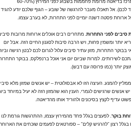
? להתרכז בדיאטה מרומת פחממות בשבוע לפני המירוץ (60-70%
לכם). אל תאכלו מעבר להרגשה של שובע – הגוף שלכם יודע להגיד
ול ארוחת פסטה דשנה יומיים לפני התחרות, לא בערב עצמו.
 סיבים לפני התחרות
. מתחרים רבים אוכלים ארוחות מרובות סיבים
בריא יותר ומשמין פחות, ויש הרבה סיבות לסגנון החיים הזה. אבל יום
י בבוקר התחרות, מזון עתיר סיבים עלול לגרום לכם לבטן רגישה וביות
תכם לשירותים. למרות שביום יום אני אוכל ברנפלקס, בבוקר התחרות
מוצק יותר (כמו פרוסה עם דבש).
ממליץ להמנע. העיצה הזו לא אבסולוטית – יש אנשים שמזון מלא סיבי
ש אנשים שרגישים לגמרי. הענין הוא שהמזון הזה לא יעיל במיוחד ביו
שוט עדיף לקצץ בסיכונים ולהוריד אותו מהדיאטה.
וחת בוקר
. לפעצים בגלל פחד מהמירוץ עצמו, ההתרגשות גורמת לנו
בגלל רצון "להרגיש קלים" – ספורטאים לפעמים שוכחים את הארוחה