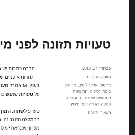
טעויות תזונה לפני מי
פורסם
פברואר 27, 2010
בתאריך
קטגוריות
תזונה
,
תחרויות
תגיות
איזוטוני
,
אלקרוליטים
,
ארוחת
בענין, אז אם זה מענ
בוקר
,
גליקוגן
,
התיבשות
,
על
טעויות
שאנשים עו
התכווצות שרירים
,
פחממות
,
פסטה
,
שתייה לפני מירוץ
טעות:
לשתות המון 
עבור
השאירו תגובה
טעויות
ההמלצה הזו נכונה, ב
תזונה
מכיוון שכנראה יש סי
לפני