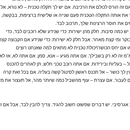
ם זה הורס לכולם את הרכיבה. אם יש לך תקלה טכנית – לא נורא, אל
 את אותה התקלה הטכנית פעם שנייה או שלישית ברציפות, בבקשה,
 את חוסר הרצינות שלך, תרכוב לבד.
יש כמה סיבות. חלק מהן ישירות: כדי שנידע שלא רוכבים לבד, כדי
וקר ומי קצת מאחר. אבל חלק לא ישירות: כדי שנידע אם הקבוצה קצת
או אם יחס הכושר\יכולת טכנית לא מתאים למה שאנחנו רוצים
מ זה לא רק בשבילך. אם אתה מגיע – אנא, סמן. אם אתה לא, אז לא.
 – בעליות ובירידות. אם אתה רוכב טכני חלש, תן לאחרים להכנס
ין לך כושר – אל תכנס ראשון לסינגל קשה בעליה. אם בכל זאת קרה
 לעבור. אם עצרת – עוף מהשביל כמה שיותר מהר, אל תעצור את מי
גרסיבי. יש דברים שפשוט חשוב להגיד. צריך להבין לבד, אבל אם ז