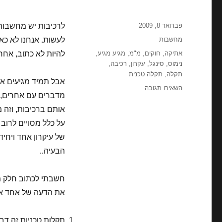
פורסם
פברואר 8, 2009
לרכיבות יש מחשבות.
בתאריך
קטגוריות
מחשבות
לעשות. אנחנו לא כא
תגיות
אתיקה
,
חוקים
,
מ"מ
,
מגיע מגיע
,
להיות לא כתוב, אחרת
נימוס
,
סינגל
,
עקרון
,
רכיבה
,
תקלה
,
תקלה טכנית
אבל תמיד מגיעים אנש
עבור
השאירו תגובה
מדברים עם אחרים, 
מחשבות
לא
אותם ברכיבות, וזה
כתובות
על כלל מסויים לרוב 
של עיקרון אחד ויחי
הבעיה..
חשבתי לכתוב חלק מ
את הדעה של אחד או 
תקלות טכניות זה דבר