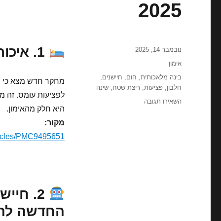
2025
1. איכות שינה נמוכה מעלה סיכון לפציעות
פורסם
נובמבר 14, 2025
בתאריך
קטגוריות
אימון
תגיות
בינה מלאכותית
,
חום
,
חיישנים
,
מחקר חדש מצא כי רצ
חלבון
,
פציעות
,
ריצת שטח
,
שינה
לפציעות עומס. זה מ
עבור
השאירו תגובה
היא חלק מהאימון.
רצים
אולטרה
מקור:
ושטח
ticles/PMC9495651/
בשבוע
של
16
אוקטובר
2025
2. חיי
החדשה להב