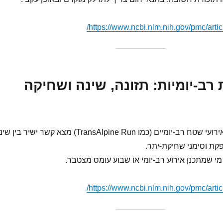
https://www.ncbi.nlm.nih.gov/pmc/art
ת רב-יומיות: תזונה, שינה ושחיקה
מחקר חדש על רצי אירועי שטח רב-יומיים (כמו TransAlpine Run) מצא קשר ישיר בין
קת וסימני שחיקת-יתר.
 מי שמתכנן אירוע רב-יומי או שבוע עומס מצטבר.
https://www.ncbi.nlm.nih.gov/pmc/art