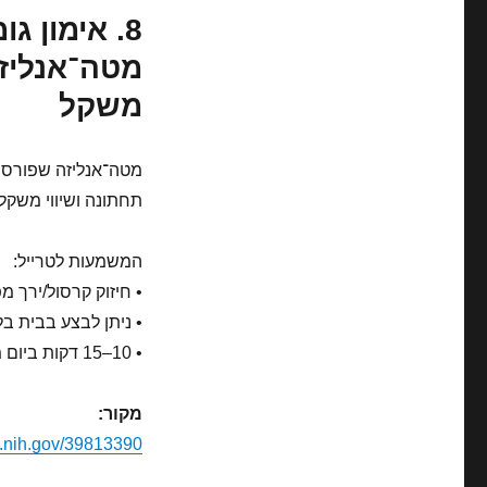
8. אימון 
מטה־אנליזה
משקל
מטה־אנליזה שפורסמה
תחתונה ושיווי משקל.
המשמעות לטרייל:
• חיזוק קרסול/ירך מ
• ניתן לבצע בבית בלי
• 10–15 דקות ביום מספיקות לשיפור יציבות.
מקור:
.nih.gov/39813390/