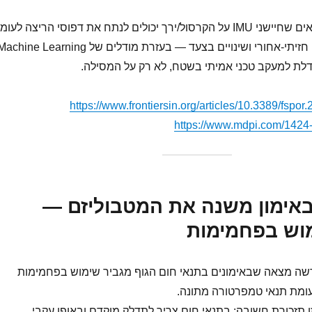
מחקרים חדשים מראים שחיישני IMU על הקרסול/ירך יכולים לנתח את דפוסי הריצה לעומ
-אחורי ושינויים בצעד — בעזרת מודלים של Machine Learning.
דלת למעקב טכני אמיתי בשטח, לא רק על המסילה.
https://www.frontiersin.org/articles/10.3389/fspor
https://www.mdpi.com/1424
 באימון משנה את המטבוליזם —
מוש בפחמימות
ה מצאה שבאימונים בתנאי חום הגוף מגביר שימוש בפחמימות
לעומת תנאי טמפרטורה מתונה.
 תזכורת חשובה: בתנאי חום צריך לתדלק מוקדם ובאופן עקבי.