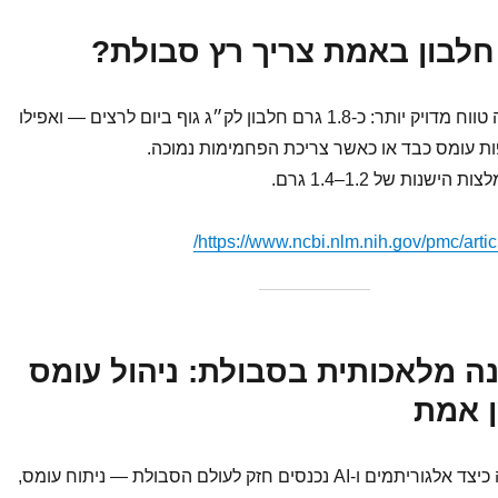
סקירה חדשה מציעה טווח מדויק יותר: כ-1.8 גרם חלבון לק״ג גוף ביום לרצים — ואפילו
שנות של 1.2–1.4 גרם.
https://www.ncbi.nlm.nih.gov/pmc/art
ינה מלאכותית בסבולת: ניהול עומס
ן אמת
סקירה חדשה מציגה כיצד אלגוריתמים ו-AI נכנסים חזק לעולם הסבולת — ניתוח עומס,