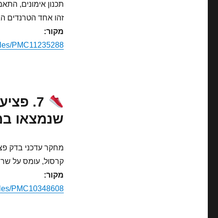
תכנון אימונים, התאמ
זהו אחד הטרנדים הג
מקור:
icles/PMC11235288/
7. פצי
שנמצאו ב
מחקר עדכני בדק פצי
קרסול, עומס על שרי
מקור:
icles/PMC10348608/