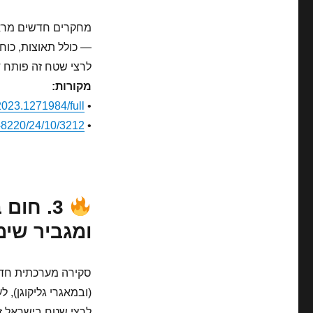
— כולל תאוצות, כוח חזיתי
לרצי שטח זה פותח 
מקורות:
.2023.1271984/full
•
-8220/24/10/3212
•
3. חום
ומגביר שי
סקירה מערכתית חדש
(ובמאגרי גליקוגן), 
לרצי שטח בישראל זו