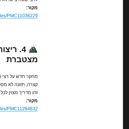
מקור:
icles/PMC11036229/
4. ריצו
מצטברת
קצרה, תזונה לא מספ
זהו מדריך מצוין לכל
מקור:
icles/PMC11264832/