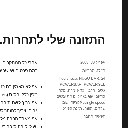
התזונה שלי לתחרות..
פורסם
אפריל 30, 2008
אחרי כל המחקרים, ה
בתאריך
קטגוריות
תזונה
,
תחרויות
כמה פרטים שיושבים 
תגיות
,
NUGO BAR
,
24 hours race
,
POWERBAR
,
POWERGEL
אני לא מאמין בתוכני
ג'לים
,
חלבון
,
כדואי מלח
,
מלח
,
מכין כללי בסיס (guidelines) שאותם אנסה לשמור.
סודיום
,
עוף בגריל
,
פירות יבשים
single speed
,
קלוריות
,
שומן
,
שקדים
,
תזונה
,
תזונת ספורט
גבוה. צריך להזהר לא
עבור
השאירו תגובה
אני מאבד הרבה מלח, 
התזונה
יש לי קיבה סופר רג