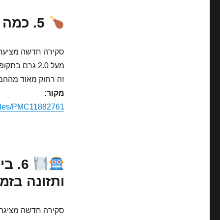
5. כמה חלבון באמת צריך רץ סבולת?
מעל 2.0 גרם בתקופות עומס כבד או כאשר צריכת הפחמימות נמוכה.
זה רחוק מאוד מההמלצות הי
מקור:
icles/PMC11882761/
6. ב
ותזונה בזמ