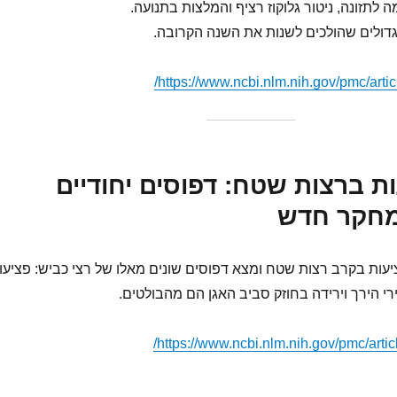
ה לתזונה, ניטור גלוקוז רציף והמלצות בתנועה.
דולים שהולכים לשנות את השנה הקרובה.
https://www.ncbi.nlm.nih.gov/pmc/art
עות ברצות שטח: דפוסים יחודיים
מחקר חדש
עות בקרב רצות שטח ומצא דפוסים שונים מאלו של רצי כביש: פציעו
רי הירך וירידה בחוזק סביב האגן הם מהבולטים.
https://www.ncbi.nlm.nih.gov/pmc/art