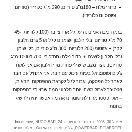
כדורי מלח – 180מ"ג סודיום, 290 מ"ג כלוריד (סודיום
ופוטסיום כלורידי).
בזמן רכיבה אני בונה על ג'ל או חצי בר (100 קלוריות, 45-
70 מ"ג סודיום, בלי חלבון ושומנים לג'ל או 5 גרם חלבון
לבר) + אזוטוני (200 קלוריות, 300 מ"ג סודיום, בלי שומן
ובלי חלבון) לשעה. + כדור מלח (סה"כ בין 700 ל1000 מ"ג
סודיום). נוצר מצב שיש לי פחות מדי חלבון אם אני לוקח
ג'לים ופוטנציאל בעיות עיכול עם הבר. אני אתחיל עם הבר
לאחר כל הפסקה, יעבור לג'ל לקראת ההפסקות הבאות,
ואצטרך לאכול משהו יותר חלבוני ממה שרציתי בהפסקות
– אולי פסטרמה דלת שומן, נראה מה אפשר יהיה להשיג
בחנות.
פורסם
קטגוריות
תגיות
אפריל 30, 2008
תזונה
,
תחרויות
24 hours race
,
NUGO BAR
,
בתאריך
POWERGEL
,
POWERBAR
,
ג'לים
,
חלבון
,
כדואי מלח
,
מלח
,
סודיום
,