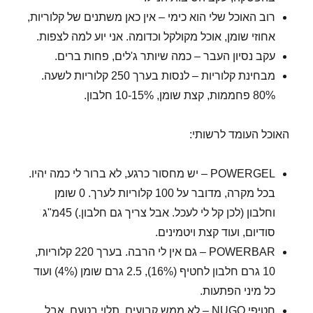
רוב האוכל שלי הוא כימי – אין כאן משתנים של קלוריות,
אחוזי שומן, אוכל מקולקל וכדומה. אני יוע למה לצפות.
עקב נסיון העבר – כמה שיותר ג'לים, פחות ברים.
מבחינת קלוריות – לנסות בערך 250 קלוריות לשעה.
80% פחממות, קצת שומן, 10-15% חלבון.
האוכל העומד לרשותי:
POWERGEL – יש מחסור כרגע, לא ברור לי כמה יהיו.
בכל מקרה, מדובר על 100 קלוריות לערך. 0 שומן
וחלבון (לכן קל לי לעכל. אבל צריך גם חלבון.) 45מ"ג
סודיום, ועוד קצת ויטמינים.
POWERBAR – גם אין לי הרבה. בערך 220 קלוריות,
10 גרם חלבון לחטיף (16%), 2.5 גרם שומן (4%) ועוד
כל מיני הפתעות.
חטיפי NUGO – לא ממש קבועים, תלוי בטעם, אבל