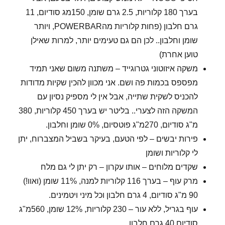
בערך 180 קלוריות, 2.5 גרם שומן, 150מג סודיום, 11
גרם חלבון (פחות קלוריות מהPOWERBAR, ויותר
שומן וחלבון.. לכן הם גם טעימים יותר, למרות שאילן
טוען אחרת)
משקה איזוטוני גטרוגייד – משתנה משום שאני תמיד
מפספס בכמות פה ושם. אני מכוון להכין שקיות מדודות
להכניס לשקית שתייה, אבל אין לי מספיק נסיון עם
המשקה הזה לצערי.. בליטר יש בערך 450 קלוריות, 380
מ"ג סודיום, 270מ"ג פוטסיום, 0% שומן וחלבון.
פירות יבשים – לפי הטעם, בעיקר בשביל המצברוח, יתן
לי קלוריות ושומן
שקדים מלוחים – אותו עקרון – רק יתן לי גם מלח
מרק עוף – בערך 116 קלוריות למנה, 11% שומן (ואוו!)
90 מ"ג סודיום, 4 גרם חלבון וכל מיני ויטמינים.
עוף בגריל, ללא עור – 230 קלוריות, 12% שומן, 560מ"ג
סודיום 40 גרם חלבון.