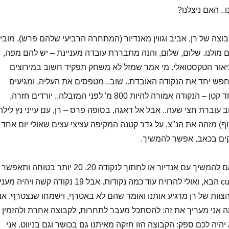
.. האם ניצלנו?
בוצה של רן, אביב וגווין מאנדיור (המתחרה הרביעי שלהם פרש), מוביל
ם מולנו. שלום, שלום, והנה מתבררת עובדה מעניינת – יש להם מפה,
יאור הטקסטואלי. מי אמר שמזל לא משחק תפקיד חשוב במירוצים
פש יחד את הנקודה האובדת.. שוב.. מטפסים את העליה, ומגיעים
למזבלה. רק דבר אחד קטן – הנקודה אמורה להיות 800 מ' לפני המזבלה.. יורדים חזרה,
 עוברת חצי שעה.. אבל אל דאגה, בסופה פרס – רן, עם עייני נץ לילה
וף) מזהה את הנ"צ, על גדר קטנה המקיפה עציצי עצים שאולי יום אחד
וחקים בכאב. אפשר להמשיך.
קרן ואני מתלבטים אם להמשיך עם אנדיור או לחתוך לנקודה 20. 20 יותר בטוחה ותאפשר
לנו לחזור לפני הcut off הבא, ואולי להרויח עוד כמה נקודות. אבל 19 נקודה קשה ויהיה מענ
צוות של רן מרגיע אותנו ואומר שהם לא באטרף, וישמחו שנצטרף. אני
מה אני מעריך את זה: להסתכל מעבר לתחרות, לקבוצה אחרת ולהזמין
היה לכם ספק: הקבוצה הזו חזקה מאיתנו גם בכושר וגם בניווט. אני