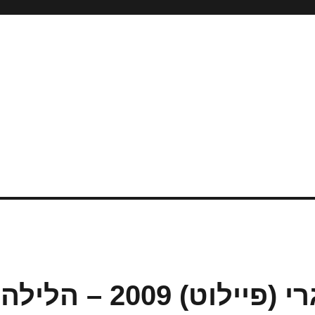
מרוץ קולומביה האתגרי (פיילוט) 2009 – הלילה