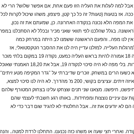
אבל למה לעלות את העליה הזו פעם אחת, אם אפשר שלוש? הרי לא
ה. אז בטעות (טעות? זה כל כך קטן, פיצפון, משהו שיכול לקרות לכל
את המפה הלא נכונה בנקודה האחרונה. כן, שמעתם את זה נכון,
אשונה. בגלל שהלכנו לפי תוואי שאני מכיר ובכלל לא הסתכלנו במפה,
אין לנו מפה.. והפעם הראשונה ששמנו לב היתה במרחק כמה
רגלות העלייה. למזלנו עדיין היה לנו את ההסבר הטקסטואלי, אז
החלטנו לנסות. נקודה 18 אמורה להיות בראש העליה כמעט, נקודה 19 במקום בלתי מוכר
ונקודה 20 בנחל מערות. בלי מפה לא היה סיכוי לנקודה 19, אבל את 18,20 האמנתי שאוכל
 כשעז הרים במשחק. זוכרים שדיברתי על "גדר המקיפה מטע זיתים"
איזו גדר, איזה מטע, איזה זיתים. עציצים בקושי, 200 מ' מהדרך. לא היה לנו סיכוי למצא,
חיפשנו, חיפשנו. מצאנו שני תנים שצחקו עלינו בצחוק המטורף שלהם
ות עם עיניים נוצצות ומפחידות.. באותו רגע חשבתי לעצמי שהם
 הם לא יודעים את זה.. אבל החלטתי לא להגיד שום דבר כדי לא
דה. ואחרי חצי שעה או משהו כזה נכנענו. התחלנו לרדת למטה.. והנה