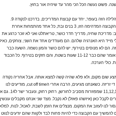
שנה. פשוט נעשה הכל הכי מהר עד שיהיה אור בחוץ.
אנחנו מתחילים את הלילה הזה בעופר, יחד עם קבוצת המדריכים, בדרכנו לנקודה 9.
מתחילים להכיר את הקבוצה המדהימה הזו, 3 בנים ובת, כל אחד מהתמחות אחרת
: מדריכת שחיה, מדריך חדר כושר, טריאתלט ואני לא זוכר כרגע את
י מייד היא האנרגיה שלהם. הם מעודדים אחד את השני, צוחקים, כאילו
זה. הם לא מנוסים בטירוף, יש להם כושר והמון נשמה. השעה כבר
18:00 או 19:00, וזה אומר שהם כבר 11-12 שעות בשטח, והם חזקים בטירוף. כל הכבוד
 כולי הערכה.
ת באמצע שום מקום, ולא פלא שהיה קשה למצא אותה. אבל אחריה נקודה
10, למרגלות חורשן, די זריזה. כשאנחנו מגיעים, הרבה אחרי הcut off time, מודיעים לנו
שנוותר על נקודות 11,12,13 שמפוזרות מסביב לחורשן, רחוק רחוק, ונעב
ם לקבל כאן (איזשהו פאזל) לא נקבל. מצד שני אנחנו מקבלים עונשין
ן אסור לנו לעזוב את המקום. מנצלים את הזמן לשבת, לאכול, לנוח, למלא
 להמשיך עם הקבוצה כדי להיות פחות לבד ולקוות שהם יודעים לנווט