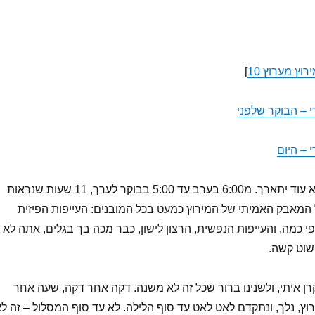
רוץ מערוץ 10
]
י – הבוקר שלפני
 – היום
הלילה הוא ארוך, והוא עוד יתארך. מ6:00 בערב עד 5:00 בבוקר לערך, 11 שעות שנראות
 המאבק האמיתי של המירוץ כמעט בכל המובנים: העייפות הפיזית
י כמה, והעייפות הנפשית, הרצון לישון, כבר מכה בך בגלים, אתה לא
שוט קשה.
רן איתי, ולשנינו ברור שכל זה לא משנה. דקה אחר דקה, שעה אחר
רוץ, נלך, ונתקדם לאט לאט עד סוף הלילה. לא עד סוף המסלול – זה ל