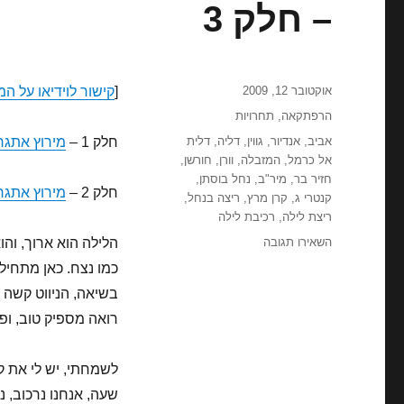
– חלק 3
פורסם
אוקטובר 12, 2009
[
קישור לוידיאו על המי
בתאריך
קטגוריות
הרפתקאה
,
תחרויות
תגיות
אביב
,
אנדיור
,
גווין
,
דליה
,
דלית
חלק 1 –
מירוץ אתגר
אל כרמל
,
המזבלה
,
וורן
,
חורשן
,
חזיר בר
,
מיר"ב
,
נחל בוסתן
,
חלק 2 –
מירוץ אתגרי
קנטרי ג
,
קרן מרץ
,
ריצה בנחל
,
ריצת לילה
,
רכיבת לילה
עבור
השאירו תגובה
מרוץ
כמו נצח. כאן מתחיל
קולומביה
בשיאה, הניווט קשה פ
האתגרי
(פיילוט)
רואה מספיק טוב, ופ
2009
–
לשמחתי, יש לי את ק
הלילה
–
שעה, אנחנו נרכוב, נ