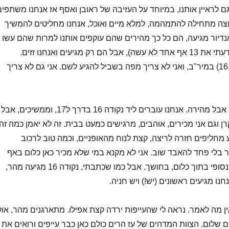
ם לראיין אותנו, במיוחד על העזיבה של ראובן ואסף אז אנחנו משתפים
צה מתחילה להתמהמה, למלא מיים ואוכל, אנחנו מחליטים להמשיך
נדיור מגיעה, הם כל כך מהירים שהם עוקפים אותנו למרות שהם עשו
את נקודות 11,12 (לדעתי את 13 אף אחד לא עשה), אבל הם רק מגיעים ואנחנו זזים.
הנקודות הבאות (16,17) במיר"ב, ואני לא צריך מפה בשביל להגיע לשם. אני גם לא צריך
העליה למיר"ב קשה, אבל מהירה. אנחנו עוברים ליד נקודה 16 בדרך ל17, וממשיכים, אבל
ן וגם אני מכירים, אוהבים, מרגישים כמעט בבית. זה לא יאמן כמה זה
 מחליפים חזרה לריצה, קצת לנוח מהאופניים, וכמה טוב לרכוב
 בלי פחד להאבד שוב. אני לא מקנא במי שלא מכיר כאן כלום באף
שלב.. זה כמו טיול אינסופי בתוך כלום, בחושך. אבל כמו שכתבתי, נקודה 16 מגיעה מהר,
ין מה לאמר. נראה לי שהעייפות ירדה קצת אפילו. מתארגנים מהר, אול
ם שלום. הצוות המדהים של עז הרים כולם כאן כבר עייפים ורואים את