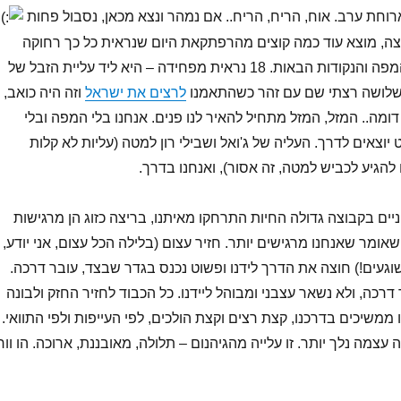
רוחת ערב. אוח, הריח, הריח.. אם נמהר ונצא מכאן, נסבול פחות
צה, מוצא עוד כמה קוצים מהרפתקאת היום שנראית כל כך רחוקה
עכשיו, ומסתכל על המפה והנקודות הבאות. 18 נראית מפחידה – היא ליד עליית הזבל של
ם שלושה רצתי שם עם זהר כשהתאמנו
לרצים את ישראל
וזה היה כואב,
ומה.. המזל, המזל מתחיל להאיר לנו פנים. אנחנו בלי המפה ובלי
 יוצאים לדרך. העליה של ג'ואל ושבילי רון למטה (עליות לא קלות
להגיע לכביש למטה, זה אסור), ואנחנו בדרך.
יים בקבוצה גדולה החיות התרחקו מאיתנו, בריצה כזוג הן מרגישות
אומר שאנחנו מרגישים יותר. חזיר עצום (בלילה הכל עצום, אני יודע,
וגעים!) חוצה את הדרך לידנו ופשוט נכנס בגדר שבצד, עובר דרכה.
רכה, ולא נשאר עצבני ומבוהל ליידנו. כל הכבוד לחזיר החזק ולבונה
משיכים בדרכנו, קצת רצים וקצת הולכים, לפי העייפות ולפי התוואי.
עצמה נלך יותר. זו עלייה מהגיהנום – תלולה, מאובננת, ארוכה. הו וור