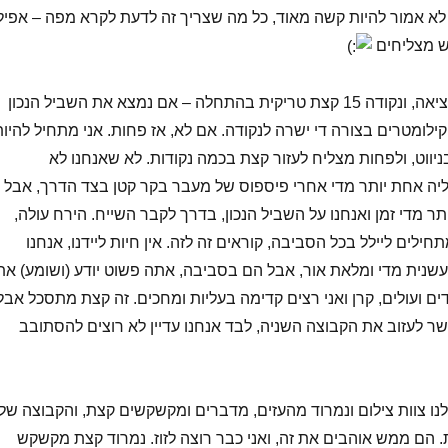
ה לא אמור להיות קשה מאוד, כל מה שצריך זה לדעת לקרא מפה – אפיל
ש מצליחים
נקודה 14 די קלה למציאה, ונקודה 15 קצת טריקית בהתחלה – אם נמצא את השביל הנכון
קילומטרים בצורה די ישרה לנקודה. אם לא, אז פחות. אני מתחיל להיות
יווט, ולפחות מצליח לעזור קצת בכמה נקודות. לא שאנחנו לא
יה אחת יותר מדי אחרי פיספוס של מעבר בקר קטן בצד הדרך, אבל
תר מדי זמן ואנחנו על השביל הנכון, בדרך לקבר השייח. הירח עולה,
תחילים ליילל בכל הסביבה, קוראים זה לזה. אין חיות ליידנו, אנחנו
עשנית מדי ומלאת אור, אבל הם בסביבה, אתה פשוט יודע (ושומע) את
ורדים ועולים, קרן ואני רצים קדימה בעליות ומחכים. זה קצת מתסכל אבל
שר לעזוב את הקבוצה השניה, לבד אנחנו עדיין לא רוצים להסתובב
ו צוות צילום ונמרוד מהעזים, מדברים ומקשקשים קצת, והקבוצה של
 הם ממש אוהבים את זה, ואני כבר רוצה לזוז. נמרוד קצת מקשקש