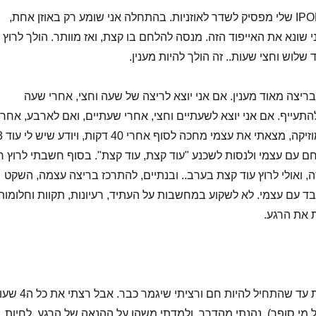
5 דקות אחרי זה, הIPOD שלי מפסיק לשדר לאוזניות. בהתחלה אני שומע רק באוזן אחת,
 שונא את האייפוד הזה. מנסה להלחם בו קצת, ואז מוותר. הולך לרוץ
ד שלוש וחצי שעות.. זה הולך להיות מענין.
ריצה מאוד מענין. אם אני יוצא לריצה של שעה וחצי, אחרי שעה
התעייף. אם אני יוצא לשעתיים וחצי, אחרי שעתיים, ואם לארבע, אחרי
שלוש. ככה זה. בלי מוזיקה, מצאתי את עצמ
ות להלחם עם עצמי ולנסות לשכנע "עוד קצת, עוד קצת". בסוף חשבתי לרוץ ר
, ואולי לרוץ עוד קצת בערב.. ובנתיים, להתרכז בריצה עצמה, השקט
בד עם עצמי. לא לשקוע במחשבות על העתיד, רעיונות, תקוות וחלומות
 את הרגע.
עברו עוד שלוש שעות עד שהתחיל להיות חם ורציתי שיגמר כבר.
, אבל מי סופר), נהנתי מהדרך, ולמדתי משהו על ההנאה של הרגע, לחיות