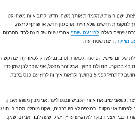
צות, ישנן ריצות שמלמדות אותך משהו חדש. לרוב איזה משהו קטן
 למקומות חדשים שלא היית, או סגנון חדש, או שותף לריצה.
בה שינויים כאלה:
לרוץ עם שותף
אחרי שנים של ריצה לבד, ההבנות
ם מוזיקה
, ריצת שטח ועוד..
 של יום שישי, הפתעה. לכאורה (טוב, נו, לא רק לכאורה) ריצה קשה..
4 שעות עם זהר, לקום ב4 בבוקר.. חם ולח בחוץ.. אבל זהר מבטל, אני עובר לבן שמן כדי
לסיים מוקדם יותר.. חושב להתחיל לפני 5 בחושך ולראות איך זה לרוץ עם פנס בלבד..
 של ריצה, כשאני עוזב את איזור הכביש ונכנס ליער, אני מבין משהו מענין.
 לפחות אני מקווה. במצפה לא היו רכבים, ושקט מוחלט מסביב. חוגגי
 רוכבי ואצני הבוקר לא הגיעו עדיין. יש לי שעה לבד, אני ובן שמן.