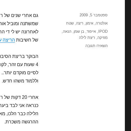
פורסם
ספטמבר 5, 2009
גם אחרי שנים של רי
בתאריך
קטגוריות
אולטרה
,
אימון
,
ריצה
,
שטח
שמשתנה ומוביל אותך
תגיות
IPOD
,
אייפוד
,
בן שמן
,
הנאה
,
לאחרונה יש לי די הר
מוזיקה
,
ריצת לילה
של חשיבות
הריצה ע
עבור
השאירו תגובה
ריצה
הבוקר בריצת הסיבולת
עם
חידוש
–
בן
וללמוד משהו חדש.
שמן
במלא
הדרו
אחרי 20 דקות
כנראה אני לבד ביער.
הלילה כבר הלכו, מאות
ההרגשה משכרת.