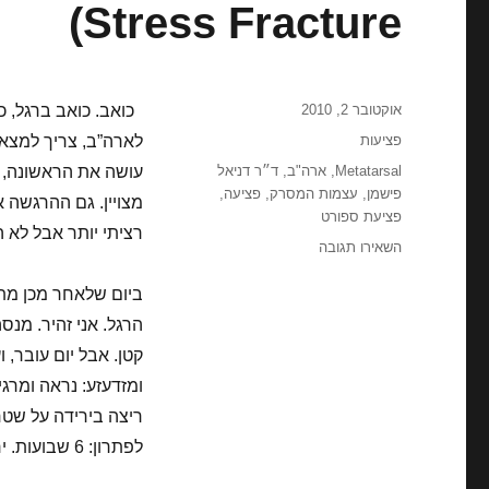
Stress Fracture)
פורסם
אוקטובר 2, 2010
כואב. כואב ברגל, כ
בתאריך
קטגוריות
פציעות
לארה”ב, צריך למצא 
תגיות
Metatarsal
,
ארה"ב
,
ד״ר דניאל
פישמן
,
עצמות המסרק
,
פציעה
,
פציעת ספורט
רציתי יותר אבל לא ה
עבור
השאירו תגובה
שברי
מאמץ
ביום שלאחר מכן מתח
בעצמות
הרגל. אני זהיר. מנס
המסרק
קטן. אבל יום עובר, 
(Metatarsal
Stress
ומזדעזע: נראה ומרג
Fracture)
ריצה בירידה על שטח
לפתרון: 6 שבועות. ירייה בראש בחוצה ארץ.