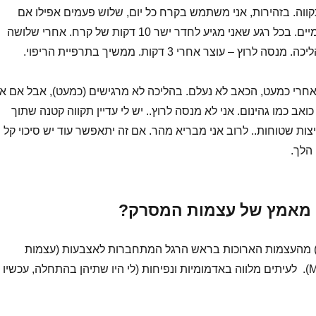
ווה. בזהירות, אני משתמש בקרח כל יום, שלוש פעמים אפילו אם
אפשר, אם לא – פעמיים. בכל רגע שאני מגיע לחדר ישר 10 דקות של קרח. אחרי שלושה
וץ – עוצר אחרי 3 דקות. ממשיך בתרפיית הריפוי.
אחרי כמעט, הכאב לא נעלם. בהליכה לא מרגישים (כמעט), אבל אם אנ
כואב כמו גהינום. אני לא מנסה לרוץ.. יש לי עדיין תקווה קטנה שתוך
צות שטוחות.. לרוב אני מבריא מהר. אם זה יתאפשר עוד יש סיכוי קל
הלך.
 מאמץ של עצמות המסרק?
) מהעצמות הארוכות בראש הרגל המתחברות לאצבעות (עצמות
המסרק – Metatarsal). לעיתים מלווה באדמומיות ונפיחות (לי היו שתיהן בהתחלה, עכשיו