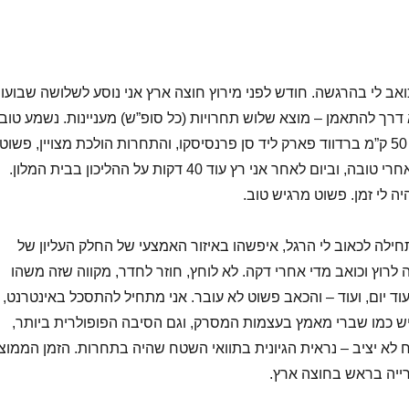
ואב לי בהרגשה. חודש לפני מירוץ חוצה ארץ אני נוסע לשלושה שבועו
דרך להתאמן – מוצא שלוש תחרויות (כל סופ”ש) מעניינות. נשמע טוב.
עושה את הראשונה, 50 ק”מ ברדווד פארק ליד סן פרנסיסקו, והתחרות הולכת מצויין, פשוט
מצויין. גם ההרגשה אחרי טובה, וביום לאחר אני רץ עוד 40 דקות על ההליכון בבית המלון.
יה לי זמן. פשוט מרגיש טוב.
ילה לכאוב לי הרגל, איפשהו באיזור האמצעי של החלק העליון של
ה לרוץ וכואב מדי אחרי דקה. לא לוחץ, חוזר לחדר, מקווה שזה משהו
ועוד יום, ועוד – והכאב פשוט לא עובר. אני מתחיל להתסכל באינטרנט,
יש כמו שברי מאמץ בעצמות המסרק, וגם הסיבה הפופולרית ביותר,
 לא יציב – נראית הגיונית בתוואי השטח שהיה בתחרות. הזמן הממוצ