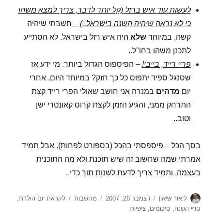
לעשות עוד איש ברזל (קל יותר לדבר, צריך למצא משהו
כי לא נראה שיהיה השנה בישראל..) –
חשבתי שיהיה
קשה, במיוחד
שלא
היה איש רזל בישראל. לא הסתייע
לתכנן משהו בחו"ל..
פריי רייד, בייבי!
– הפיספוס הגדול ביותר. מי ידע אז
שסנגל ספיד יתפוס כל כך חזק? במיוחד היום, אחרי
יום
מדהים
במנרה אני חושב שאולי הפרי רייד קצת
התרחק ממני, והגיע הזמן לקצת קרוס קאונטרי ישן
וטוב..
בסך הכל – פיספסתי בהכל (בספורט לפחות). אבל תמיד
אמרתי שמה שחשוב זה שיש תוכנת ולא מה התוכנית
בעצמה, ותמיד צריך לדעת לשנות תוך כדי..
מחבר
פורסם
קטגוריות
תגיות
ליאור שיאון
דצמבר 26, 2007
מחשבות
לקראת יום הולדת
,
בתאריך
סוף השנה
,
סיכומים
,
ציפיות