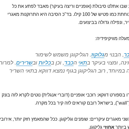
ע שבו אתלט סיבולת (אופניים וריצה בעיקר) מאבד לפתע את כל
האנרגיות, והעייפות נוחתת כמו פטיש של 100 קילו. בד"כ הסיבה היא התרוקנות מאגרי
, ונפילה גדולה בביצועים.
עלה מוויקיפידיה:
כר
, הבנוי מ
גלוקוז
. הגליקוגן משמש לשימור
נה, ומצוי בעיקר ב
תאי
ה
כבד
, וכן ב
כליות
וב
שרירים
. למרות
ה במיוחד, רוב הגליקוגן בגוף נמצא דווקא בתאי השריר
ספורט דווקא: רוכבי אופניים (דוברי אנגלית) נוטים לקרא לזה בונק
ני מאגרים עיקריים: שומנים וגליקוגן. ככל שהמאמץ חזק יותר, אירובי
 ביותר
אחוזי
גליקוגן.