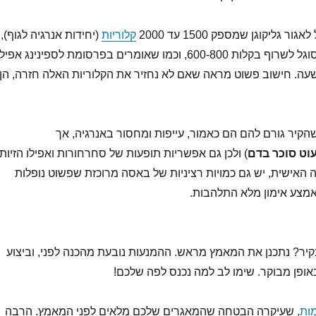
גליקוגן שמספק 1500 עד 2000
קלוריות
(יחידות אנרגיה לגוף),
באימון קשה הגוף מסוגל לשרוף בקלות 600-800, וכמו שאומרים בפרסומת לספינינג אפיל
וריות לשעה. חישוב פשוט מראה שאם לא נחזיר את הקלוריות האלה חזרה, הן
הקיר גורם להם הם כאמור, עייפות ומחסור באנרגיה, אך
וט סוכר בדם
) ולכן גם אפשריות תופעות של סחרחורות ואפילו הזיות.
ה האישית, יש גם כמויות רציניות של באסה מרוכזת שפשוט נופלות
אמצע אימון מלא התלהבות.
קיר? נתכנן את המאמץ מראש. ההמנעות נובעת מהכנה לפני, וביצוע
אופן מבוקר. שימו לב למה נכנס לפה שלכם!
ות
, שעיקרה הבטחה שהמאגרים שלכם מלאים לפני המאמץ. הרבה