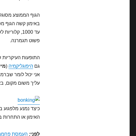
הגוף הממוצע מסוגל לאגור 
עד 1000, קל
פשוט תגמרנה.
התופעות העיקריות ש
גם
היפוגליקמיה
(
מיע
אני יכול לומר שברמ
עליך משום מקום, ב
כיצד נמנע מלפגוע ב
האימון או התחרות ב
לפני:
העמסת פחממ