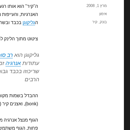
פורסם
מרץ 1, 2008
ה"קיר" הוא אותו רג
בתאריך
קטגוריות
אימון
תגיות
בונק
,
קיר
ה
גליקוגן
בכבד ובשריר
ציטוט מתוך הלינק למ
גליקוגן
הוא
רב סו
עתודות
אנרגיה
זמי
שריכוזו בכבד גבו
הרבים
ההבדל בשמות מקורו ב
(bonk), ואצנים קיר ("wall"), בישראל רובם קוראים לזה קיר בכל מקרה.
הגוף מנצל אנרגיה מש
פחות, הגוף משתמש