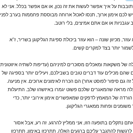
תובבות על איך אפשר לעשות את זה נכון, או אם אפשר בכלל. אני לא
יש לכם אימון ארוך, תנסו לאכול ארוחה מבוססת פחממות בערב לפני,
עגבניות או אם אתם אמיצים, בלי רוטב.
עוזר, מכיוון שונה – הוא עוזר ביכולת ספיגת הגליקוגן בשריר, ז"א
שמור יותר בצד למקרים קשים.
ה של משקאות ומאכלים מסוכרים למיניהם (עדיפות לשתיה איזוטונית
 שהם מכילים עוד דברים טובים בשבילכם, ויעילים יותר בספיגה של
בל זה גם סיפור לפוסט אחר) הם הכרח לאימונים ארוכים. אין מניעה.
ה מראה שהמאגרים שלכם פשוט יגמרו באיזשהו שלב. התיעלות
ורדה של המאמץ לדפקים שמאפשרים אימון אירובי יותר, כדי
 משומנים ופחות ממאגרי הגליקוגן.
ם נתקלים בתופעה הזו, אני ממליץ להרגע. זה רע, אבל אסור
רגשות להתגבר עליכם ברגעים האלה. תתרכזו באימון, תתרכזו