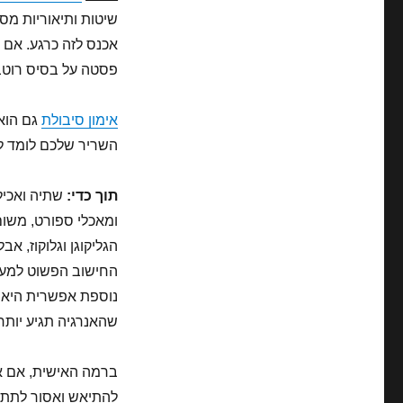
שיטות ותיאוריות מס
אכנס לזה כרגע. אם 
פסטה על בסיס רוטב 
אימון סיבולת
גם הוא 
השריר שלכם לומד ל
תוך כדי:
שתיה ואכיל
ומאכלי ספורט, משום
הגליקוגן וגלוקוז, א
החישוב הפשוט למעל
נוספת אפשרית היא ה
שהאנרגיה תגיע יותר
ברמה האישית, אם את
להתיאש ואסור לתת ל