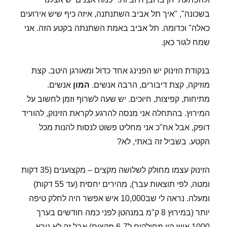
בשכונה", "איך תל אביב השתנתנה, איזה כיף שיש אירועים
כאלה" וכדומה. תל אביב באמת השתנתה בקטע הזה. אני
שמח לגור כאן.
בנקודת הזינוק יש הפנינג אחד כדול ומאורגן היטב. קצת
מוזיקה, קצת דיבורים, הרבה אנשים.
המון
אנשים.
מתיחות, קפיצות, חיוכים. יש שעה לשרוף וזמן לחשוב על
המירוץ. בהתחלה אני מנסה להרגע לקראת הזינוק, להוריד
דופק, אבל אח"כ אני מחליט פשוט לנסות להנות מכל
הקטע. בשביל זה באתי, לא?
הזינוק עצמו מחולק לשלושה מקצים – מקצוענים (35 דקות
ומטה, לפי תוצאות עבר), מהירים יחסית (עד 55 דקות)
ומעלה. נראה לי שב10,000 איש אפשר היה לחלק טיפה
יותר (במירוץ 8 ק"מ במנהטן לפני כמה חודשים בערך
1000 איש היו מחולקים ל6-7 מקצים) אבל זה לא נורא.