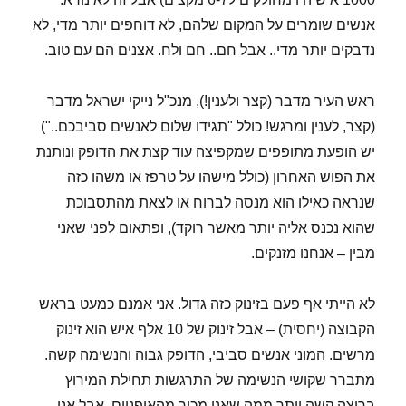
אנשים שומרים על המקום שלהם, לא דוחפים יותר מדי, לא
נדבקים יותר מדי.. אבל חם.. חם ולח. אצנים הם עם טוב.
ראש העיר מדבר (קצר ולענין!), מנכ"ל נייקי ישראל מדבר
(קצר, לענין ומרגש! כולל "תגידו שלום לאנשים סביבכם..")
יש הופעת מתופפים שמקפיצה עוד קצת את הדופק ונותנת
את הפוש האחרון (כולל מישהו על טרפז או משהו כזה
שנראה כאילו הוא מנסה לברוח או לצאת מהתסבוכת
שהוא נכנס אליה יותר מאשר רוקד), ופתאום לפני שאני
מבין – אנחנו מזנקים.
לא הייתי אף פעם בזינוק כזה גדול. אני אמנם כמעט בראש
הקבוצה (יחסית) – אבל זינוק של 10 אלף איש הוא זינוק
מרשים. המוני אנשים סביבי, הדופק גבוה והנשימה קשה.
מתברר שקושי הנשימה של התרגשות תחילת המירוץ
בריצה קשה יותר ממה שאני מכיר מהאופניים, אבל אני