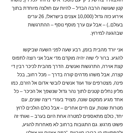
קטן שעושה הרבה הבדל – להיות עם חולצה מיוחדת בתוך
אירוע כזה גדול (10,000 אצנים בישראל!, 26 ערים
בעולם..) – אבל עם ערך מוסף נוסף – ההתרגשות
שבהגעה למירוץ.
אני יורד מהבית בזמן, רבע שעה לפני השעה שביקשו
להגיע. ברור לי שזה יהיה מוקדם מדי אבל אני רוצה לתפוס
קצת אוירה, התרגשות ואנשים. הדרך מהבית לכיכר רבין די
קצרה, אבל משהו מדהים קורה בדרך – מכל רחוב, בכל
פינה, מצטרפים עוד ועוד אנשים לובשי אדום אל הזרם, כמו
מליון נחלים קטנים לתוך נהר גדול שנשפך אל הכיכר – כל
אחד מגיע ממקום שונה, מצויד בעזרי ריצה שונים, עם
מטרות שונות, עם חיים אחרים – אבל כולם הולכים לרוץ
יחד, כולם מתאספים למטרה אחת היום בערב – ואותי זה
פשוט מרגש. גם התגובות ברחוב לא מאחרות להגיע,
ולהפתעתי הן ברובן חיוביות. "כמה אצנים יש אצלנו