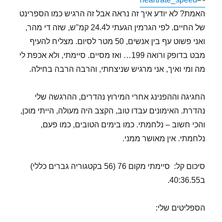
האמת? לא יודע איך זה נראה אבל זה הרגיש כמו הספרינט
של החיים. לפי הגרמין הגעתי ל24.4 קמ"ש, שזה די מהר,
ואני פשוט עף בין אנשים, 50 מטר לסיום. מצליח להעיף
מבט בדופק ורואה 199… ואז מסיים. סיימתי, ולא אכפת לי
מה ומי ואיך, אני מרגיש שניצחתי, והרבה הרבה בחילה.
החגיגה וההפנינג אחרי המירוץ נהדרים, ההרגשה שלי
נהדרת. האימונים עבדו טוב, הקצב היה מעולה, הייתי מוכן,
והכי חשוב – נלחמתי. כמו בימים הטובים, כמו פעם,
נלחמתי. אין מאושר ממני.
סיכום קל: סיימתי מקום 76 (56 בקטגוריה גברים כללי)
ב40:36.55.
הספליטים שלי: