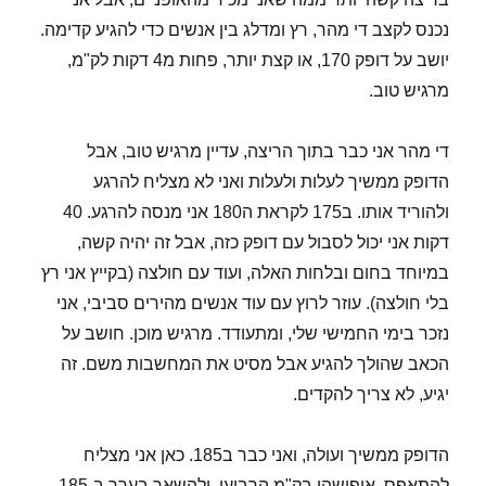
נכנס לקצב די מהר, רץ ומדלג בין אנשים כדי להגיע קדימה.
יושב על דופק 170, או קצת יותר, פחות מ4 דקות לק"מ,
מרגיש טוב.
די מהר אני כבר בתוך הריצה, עדיין מרגיש טוב, אבל
הדופק ממשיך לעלות ולעלות ואני לא מצליח להרגע
ולהוריד אותו. ב175 לקראת ה180 אני מנסה להרגע. 40
דקות אני יכול לסבול עם דופק כזה, אבל זה יהיה קשה,
במיוחד בחום ובלחות האלה, ועוד עם חולצה (בקייץ אני רץ
בלי חולצה). עוזר לרוץ עם עוד אנשים מהירים סביבי, אני
נזכר בימי החמישי שלי, ומתעודד. מרגיש מוכן. חושב על
הכאב שהולך להגיע אבל מסיט את המחשבות משם. זה
יגיע, לא צריך להקדים.
הדופק ממשיך ועולה, ואני כבר ב185. כאן אני מצליח
להתאפס, איפושהו בק"מ הרביעי, ולהשאר בערך ב185-