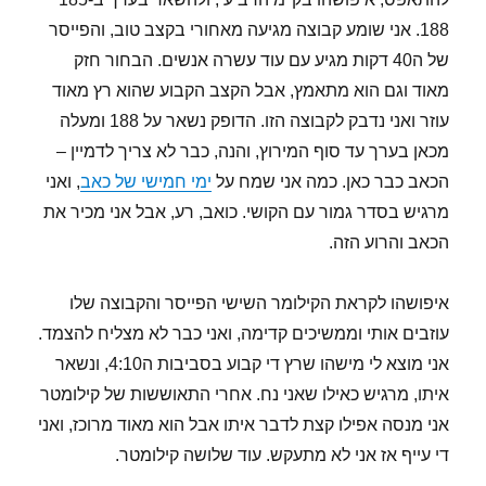
188. אני שומע קבוצה מגיעה מאחורי בקצב טוב, והפייסר
של ה40 דקות מגיע עם עוד עשרה אנשים. הבחור חזק
מאוד וגם הוא מתאמץ, אבל הקצב הקבוע שהוא רץ מאוד
עוזר ואני נדבק לקבוצה הזו. הדופק נשאר על 188 ומעלה
מכאן בערך עד סוף המירוץ, והנה, כבר לא צריך לדמיין –
הכאב כבר כאן. כמה אני שמח על
ימי חמישי של כאב
, ואני
מרגיש בסדר גמור עם הקושי. כואב, רע, אבל אני מכיר את
הכאב והרוע הזה.
איפושהו לקראת הקילומר השישי הפייסר והקבוצה שלו
עוזבים אותי וממשיכים קדימה, ואני כבר לא מצליח להצמד.
אני מוצא לי מישהו שרץ די קבוע בסביבות ה4:10, ונשאר
איתו, מרגיש כאילו שאני נח. אחרי התאוששות של קילומטר
אני מנסה אפילו קצת לדבר איתו אבל הוא מאוד מרוכז, ואני
די עייף אז אני לא מתעקש. עוד שלושה קילומטר.