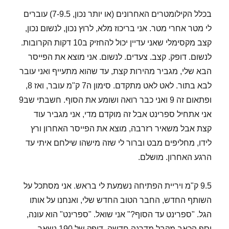
בכלל הקילומטרים האחרונים (או יותר נכון, 7-9.5) עוברים
לי מטר אחרי מטר. אני בריכוז מלא, לרוץ נכון, לנשום נכון,
קצב מקסימלי שאני עדיין יכול להחזיק ב10 דקות הקרובות.
לנשום. דופק. קצב. צעדים. לנשום. אני מוצא את הפייסר
הבא שלי, מגביר מהירות קצת, עד שהוא מתעייף ואני עובר
לבא בתור. לאט לאט מתקדם. סימון ה7 ק"מ עובר, ואז 8,
ופתאום זה 9 ואני כבר רואה ושומע את הסוף. חשבתי שב9
אני אתחיל ספרינט אבל זה מוקדם מדי, אני מגביר עוד
קצת אבל משאיר רזרבה, מוצא את הפייסר האחרון ורץ
לידו, מחליפים מבט וברור לי שזה מישהו שילחם איתי עד
הרגע האחרון. מושלם.
9.5 ק"מ ויריית הפתיחה נשמעת לי בראש. אני מסתכל על
השותף החדש, החבר הטוב החדש שלי, ואנחנו על אותו
הגל. "ספרינט עד הסוף?" אני שואל. "ספרינט" הוא עונה,
וסף הכאב מקבל מדרגה חדשה. דופק של 190 נשאר