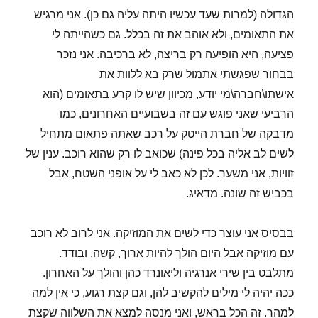
הגדולה (למרות שעד עכשיו היתה עליה גם כן). אני מרגיש
את התאומים, ולא אוהב את זה בכלל. גם כשהייתה לי
פציעה, היא הופיעה רק בריצה, לא ברכיבה. אני נזכר
בבחור שפגשתי אתמול שרק בא ללוות את
אישתו\חברה\מי יודע, מכיוון שיש לו קרע בתאומים (הוא
הרביעי שאני פוגש עם זה בשבועיים האחרונים, כמו
מדבקה של חברת הייטק על רכב שאתה פתאום מתחיל
לשים לב אליה בכל פינה) שכואב לו רק שהוא רוכב. ענין של
זוויות, אני משער. לכן לא כאב לי על אופני השטח, אבל
בכביש זה שונה. מדאיג.
בבסיס אני עוצר כדי לשים את המוזיקה. אני לרוב לא רוכב
עם מוזיקה אבל היום הולך להיות ארוך, קשה, ובודד.
מתלבט בין שירי אנרגיה וליאונרד כהן והולך על האחרון.
ככה יהיה לי מילים להקשיב להן, וגם קצת רגוע, כי אין למה
למהר. זה הכל בראש, ואני מנסה למצא את השלווה שקצת