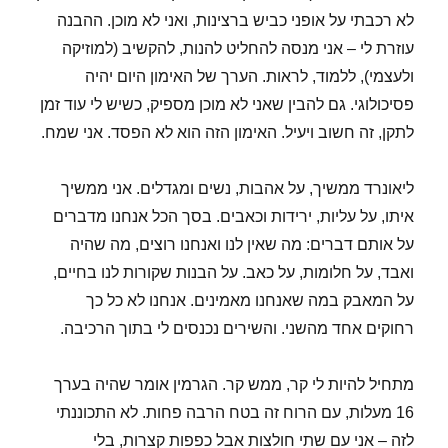
לא רכבתי על אופני כביש ברצינות, ואני לא מוכן. ההבנה
עוזרת לי – אני מנסה להחליט להנות, להקשיב (למוזיקה
ולעצמי), ללמוד, לראות. הערך של האימון היום יהיה
פסיכולוגי. גם להבין שאני לא מוכן מספיק, כשיש לי עוד זמן
לתקן, זה חשוב ויעיל. האימון הזה הוא לא הפסד. אני שמח.
ליאונרד ממשיך, על אהבות, נשים ומגדלים. אני ממשיך
איתו, על עליות, ירידות וכאבים. בסך הכל אנחנו מדברים
על אותם דברים: מה שאין לנו ואנחנו רוצים, מה שהיה
ואבד, על חלומות, על כאב. על הבנות שקורות לנו בחיים,
על המאבק במה שאנחנו מאמינים. אנחנו לא כל כך
רחוקים אחד מהשני. והשירים נכנסים לי בתוך הרכיבה.
מתחיל להיות לי קר, ממש קר. הגרמין אומר שהיה בערך
16 מעלות, עם הרוח זה בטח הרבה פחות. לא התכוננתי
לזה – אני עם שתי חולצות אבל כפפות קצרות, בלי