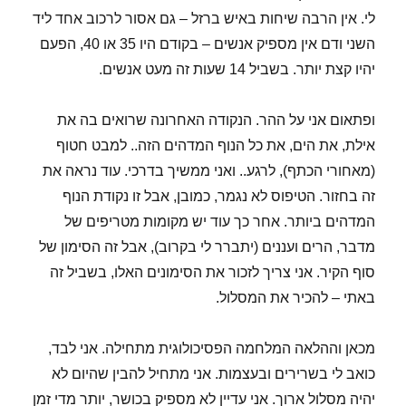
לי. אין הרבה שיחות באיש ברזל – גם אסור לרכוב אחד ליד
השני ודם אין מספיק אנשים – בקודם היו 35 או 40, הפעם
יהיו קצת יותר. בשביל 14 שעות זה מעט אנשים.
ופתאום אני על ההר. הנקודה האחרונה שרואים בה את
אילת, את הים, את כל הנוף המדהים הזה.. למבט חטוף
(מאחורי הכתף), לרגע.. ואני ממשיך בדרכי. עוד נראה את
זה בחזור. הטיפוס לא נגמר, כמובן, אבל זו נקודת הנוף
המדהים ביותר. אחר כך עוד יש מקומות מטריפים של
מדבר, הרים ועננים (יתברר לי בקרוב), אבל זה הסימון של
סוף הקיר. אני צריך לזכור את הסימונים האלו, בשביל זה
באתי – להכיר את המסלול.
מכאן וההלאה המלחמה הפסיכולוגית מתחילה. אני לבד,
כואב לי בשרירים ובעצמות. אני מתחיל להבין שהיום לא
יהיה מסלול ארוך. אני עדיין לא מספיק בכושר, יותר מדי זמן