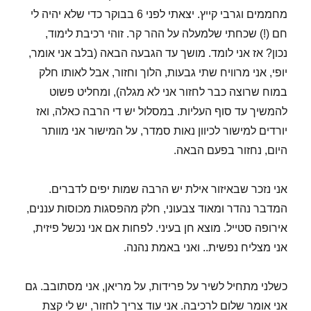
מחממים וגרבי קייץ. יצאתי לפני 6 בבוקר כדי שלא יהיה לי
חם (!) שכחתי שלמעלה על ההר קר. זוהי רכיבת לימוד,
נכון? אז אני לומד. מושך עד הגבעה הבאה (בלב אני אומר,
יופי, אני מרוויח שתי גבעות, הלוך וחזור, אבל לאותו חלק
במוח שרוצה כבר לחזור אני לא מגלה), ומחליט פשוט
להמשיך עד סוף העליות. במסלול יש די הרבה כאלה, ואז
יורדים למישור לכיוון נאות סמדר, על המישור אני מוותר
היום, נחזור בפעם הבאה.
אני נזכר שבאיזור אילת יש הרבה שמות יפים לדברים.
המדבר נהדר ומאוד צבעוני, חלק מהפסגות מכוסות עננים,
אירופה סטייל. מוצא חן בעיני. לפחות אם אני נכשל פיזית,
אני מצליח נפשית.. ואני באמת נהנה.
כשלני מתחיל לשיר על פרידות, על מריאן, אני מסתובב. גם
אני אומר שלום לרכיבה. אני עוד צריך לחזור, יש לי קצת