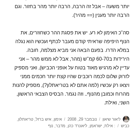
יותר משעה – אבל זה הרבה, הרבה יותר מהר בחזור. וגם
הרבה יותר מענין (== מהיר).
סה"כ האימון לא רע. יש את פסגת ההר כשחוזרים, את
הנוף היפיפה שראיתי קודם מעבר לכתף ועכשיו הוא נגלה
במלא הדרו. בפעם הבאה אני מביא מצלמה, חובה.
הירידות ב60-70 קמ"ש (מהר, אבל לא ממש מהר – אני
עדיין לא מרגיש מאוד בטוח על אופני הכביש), ואני מספיק
לזרוק שלום לכמה רוכבים שהיו קצת יותר חכמים ממני
ויצאו רק עכשיו (למה אתם לא בטריאתלון?), מספיק להנות
מהרוח וכמובן מהנוף.. וזה נגמר. הבסיס הצבאי הראשון,
השני, ואילת.
מחבר
פורסם
קטגוריות
ליאור שיאון
נובמבר 29, 2008
אימון
,
איש ברזל
,
טריאתלון
,
בתאריך
תגיות
כביש
: אילת
,
ישראמן
,
ליאונרד כהן
,
מדבר
,
נוף