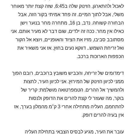
לאכול ולהתארגן. הזינוק שלה ב6:45, שזה קצת יותר מאוחר
משלי, אבל לתוך המיים. זה פחד אמיתי בקור הזה, אבל
הבחורה קשוחה. נדב, בן 16, מתחרה מחר בנוער וישן
כאילו אין מחר. ככה זה ילדים, שום דבר לא מעיר אותם. אני
מסתובב סביבו, מזיז את הציוד והאופניים, ויוצא אל הקור
ואל זריחת השמש.. דווקא נעים בחוץ, אז אני משאיר את
הכפפות הארוכות ברכב.
דימדומים של זריחה, והכביש משובץ ברוכבים, רובם הפוך
ממני לכיוון הזינוק של המירוץ. אני לכיוון העיר, לחצות
ולהמשיך אל ההרים. הטמפרטואה מושלמת: קריר של
בוקר, מה שעוזר לי קצת להרים את הדופק ולנסות
להתחמם. העליה מתחילה אחרי 3 ק"מ מהמלון בערך, אז
אין בעיה להרים דופק.
עובר את העיר, מגיע לבסיס הצבאי בתחילת העליה