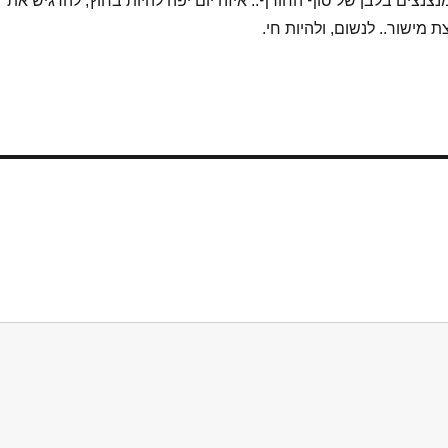
נצנצים בלבן של סוף החורף.. איזה יום יפה להיות בחוץ, להרגיש את
 מישור.. לנשום, ולהיות חי.