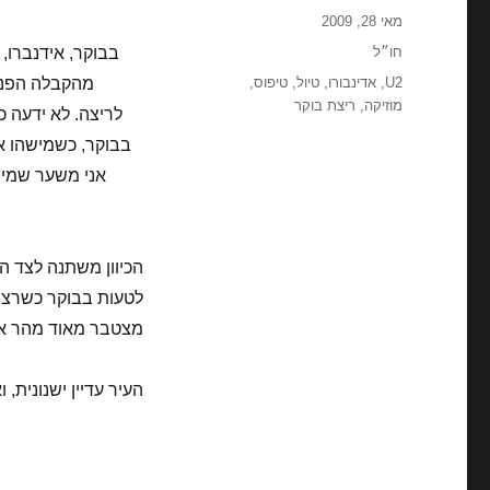
פורסם
מאי 28, 2009
בתאריך
קטגוריות
חו״ל
6 בבוקר, אידנברו,
תגיות
U2
,
אדינבורו
,
טיול
,
טיפוס
,
מהקבלה הפנת
מוזיקה
,
ריצת בוקר
לריצה. לא ידעה 
בבוקר, כשמישהו א
אני משער שמי 
הכיוון משתנה לצד ה
מצטבר מאוד מהר אמנ
העיר עדיין ישנונית, 