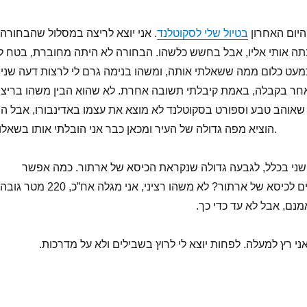
 היום האחרון
בטיול שלי לסקוטלנד
. אני יוצא לריצה במסלול שהבחורה
ה אותי אליו, אבל בחשש כלשהו. הבחורה לא היתה מחוברת, בטח ל
כמעט כלום ממה ששאלתי אותה, ומשהו בנימה גרם לי לרצות דעה שניה
חר בקבלה, באמת קיבלתי תשובה אחרת. לא שהוא הבין משהו בריצה
שאוהב טבע וספורט בסקוטלנד לא מוצא את עצמו באדינבורו, אבל הו
הוציא מפה גדולה של העיר ומכאן כבר אני הובלתי אותו בשאלות.
שני בכלל, לגבעה גדולה שנקראת הכיסא של ארתור. כמה אפשר
לטעות בבוקר כשרצים לכיסא של ארתור? לא משהו רציני, אני מגלה אח”כ, 220 מטר ג
ם, אבל לא עד כדי כך.
ואני רץ למעלה. לפחות יוצא לי לרוץ בשבילים ולא על מדרכות.