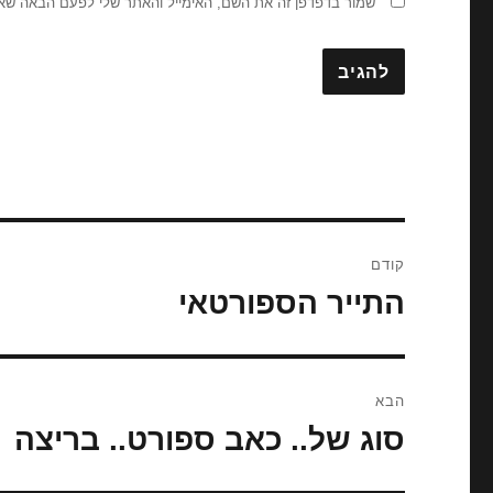
שמור בדפדפן זה את השם, האימייל והאתר שלי לפעם הבאה שאג
ניווט
קודם
התייר הספורטאי
הפוסט
הקודם:
הבא
סוג של.. כאב ספורט.. בריצה
הפוסט
הבא: