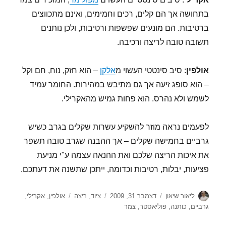
בתחושה אך הם קלים, רכים וחמימים, ואינם מתכווצים
ברטיבות. הם מונעים שפשפות ורטיבות, ולכן נותנים
תשובה טובה לריצה ורכיבה.
אולפין
: סיב סינטטי העשוי מ
אלקן
– הוא חזק, נוח, חם וקל
– הוא סופג זיעה אך גם מתיבש במהירות. החומר עמיד
לשמש ולא נהרס. הוא פחות גמיש מהאקרילי.
לפעמים נראה מוזר להשקיע עשרות שקלים בגרב כשיש
גרביים בחמישה שקלים – אך ההבנה שגרב טובה תשפר
את איכות הריצה שלכם ואת ההנאה עצמה ע"י מניעת
פציעות, יבלות, רטיבות וכדומה, ייתכן שתשנה את דעתכם.
מחבר
פורסם
קטגוריות
תגיות
ליאור שיאון
דצמבר 31, 2009
ציוד
,
ריצה
אולפין
,
אקרילי
,
בתאריך
גרביים
,
כותנה
,
פוליאסטר
,
צמר