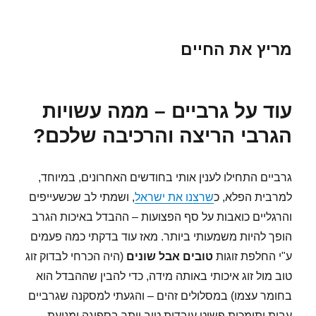
מריץ את החיים
עוד על גרביים – ממה עשויות
הגרבי הריצה והרכיבה שלכם?
גרביים התחילו לענין אותי בחודשים האחרונים, במיוחד,
למרבית הפלא, כ
שרצנו את ישראל
, ושמתי לב שכשעייפים
והרגליים כואבות על סף הפצועות – ההבדל באיכות הגרב
הופך להיות משמעותי ביותר. מאז עוד בדקתי כמה פעמים
ע"י החלפת זוגות
טובים אבל שונים
(היה הכרחי לבדוק זוג
טוב מול זוג איכותי באותה מידה, כדי להבין שההבדל הוא
בחומר עצמו) במסלולים זהים – והגעתי למסקנה שגרביים
עבות ותומכות פשוט עובדות טוב יותר בספיגה ומניעת