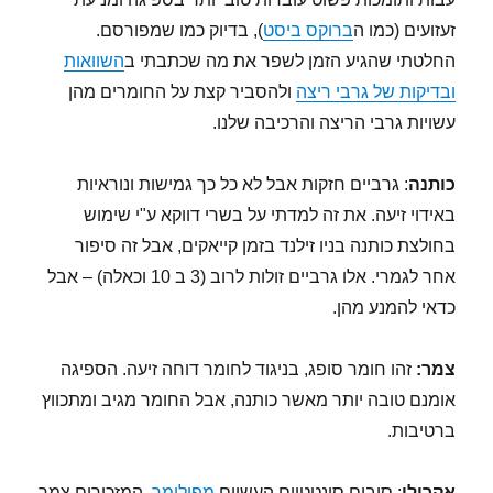
זעזועים (כמו ה
ברוקס ביסט
), בדיוק כמו שמפורסם.
החלטתי שהגיע הזמן לשפר את מה שכתבתי ב
השוואות
ובדיקות של גרבי ריצה
ולהסביר קצת על החומרים מהן
עשויות גרבי הריצה והרכיבה שלנו.
כותנה
: גרביים חזקות אבל לא כל כך גמישות ונוראיות
באידוי זיעה. את זה למדתי על בשרי דווקא ע"י שימוש
בחולצת כותנה בניו זילנד בזמן קייאקים, אבל זה סיפור
אחר לגמרי. אלו גרביים זולות לרוב (3 ב 10 וכאלה) – אבל
כדאי להמנע מהן.
צמר:
זהו חומר סופג, בניגוד לחומר דוחה זיעה. הספיגה
אומנם טובה יותר מאשר כותנה, אבל החומר מגיב ומתכווץ
ברטיבות.
אקרילי
: סיבים סינטטיים העשוים
מפולימר
, המזכירים צמר