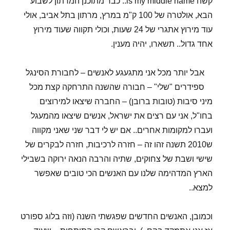
קשה is my middle name.. כבר מתוכנן המרתון לשבוע
הבא, אולטרה של 100 ק"מ במרץ, מרתון בתל אביב, אולי
עוד מירוץ אתגרי של 24 שעות, וכולי תקווה שעוד מירוץ
אחד גדול.. תשארו, יהיה מענין.
אבל יותר מכל אני מתגעגע לאנשים – לחבורת הסינגל
ספידרים "שלי" – חבורה שהשנה התרחקה קצת מכל
מיני סיבות (טובות ברובן) – החברה שיצאו למירוצים
בחו"ל, אני עם רצים את ישראל, אנשים שיצאו מהמעגל
ועברו למקומות אחרים.. אם יש לי דבר שני שאני מקווה
ש2010 תשנה זהו זה – חזרה לרכיבות, חזרה לבקרים של
שישי ושבת של צחוקים, שתיה והרבה הנאה ירוקה בשבילי
הארץ המדהימה שלנו עם האנשים הכי טובים שאפשר
למצא..
וכמובן, האנשים החדשים שפגשתי השנה (וזה בלוג ספורט