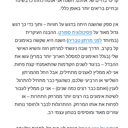
קריטי בחיים של אתלט. השנה אני אנסה להתרכז בשינה
ובחיים בריאים יותר באופן כללי.
אין ספק שהשנה היתה בדגש על חוויות – ותוך כדי כך דגש
גדול מאוד על
פסיכולוגית ספורט
. ההבנה העיקרית
(במיוחד
לפני מרתון טבריה
) השנה היא שקשה באימונים
קל בקרב. הדרך שבה ניגשתי למרתון הזה והשיא האישי
שלי (בגלל האימונים למסלול הארוך יותר במרץ) עשו את
ההבדל – בניגוד לשנים הקודמות שהתאמנתי קצת פחות.
אני לא ממליץ לאצנים מתחילים, אבל החל מהמרתון
השלישי או הרביעי שלכם, כשהגוף כבר מתחיל להתרגל
לענין (ואתם כבר רצים כמה שנים) – אני כן ממליץ לעבור
לשיטת אימונים בה רצים יותר ממרחק התחרות – או
לפחות את אותו המרחק. ההתרגלות לכבר ולחוסר נוחות
עוזרים מאוד ומוסיפים בטחון עצמי רב.