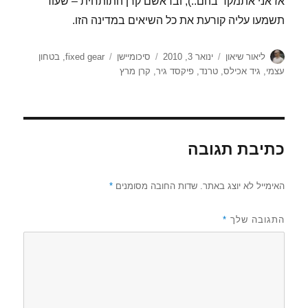
אז אני אתמקד בהם..), ובראשם קרן התותחית – שעוד
תשמעו עליה קורעת את כל השיאים במדינה הזו.
מחבר
פורסם
קטגוריות
תגיות
ליאור שיאון
ינואר 3, 2010
סיכומיישן
fixed gear
,
בטחון
בתאריך
עצמי
,
גיד אכילס
,
טרנד
,
פיקסד גיר
,
קרן מרץ
כתיבת תגובה
האימייל לא יוצג באתר.
שדות החובה מסומנים
*
התגובה שלך
*