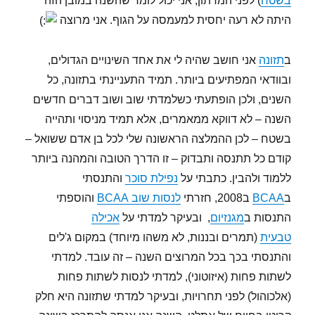
בשטח
) לפני המרתון, אני יכול לומר שהשנה במובן הזה
היתה לא רעה יחסית למעמסה על הגוף. אני מרוצה
ב
תזונה
אני חושב שהיה לי את אחד השינויים הגדולים,
ובוודאי המפתיעים ביותר. תמיד התעניינתי בתזונה, כל
השנים, ולכן הופתעתי כשלמדתי שוב ושוב דברים חדשים
השנה – לא דווקא ממאמרים, אלא תמיד מניסוי ותהייה
בשטח – לכן ההמלצה הראשונה שלי לכל בן אדם ששואל –
קודם כל תתנסה ותבדוק – זו הדרך הטובה והמהנה ביותר
ללמוד ולהבין. כתבתי על
נפילת סוכר
והתנסתי
ב
BCAA
ב2008, חזרתי
לנסות שוב BCAA
והוספתי
התנסות ב
מגנזיום
, ובעיקר למדתי על
אכילה
טבעית
(תמרים ובננות, לא משהו מיוחד) במקום ג'לים
והתנסתי בכך בכל המרוצים השנה – זה עובד. למדתי
לשתות פחות (איזוטוני), למדתי לנסות לשתות פחות
(אלכוהול) לפני תחרויות, ובעיקר למדתי שתזונה היא חלק