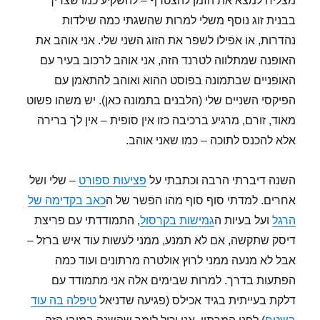
מצליח למצא את הזמן להצטרף – להשקיע כמו שצריך
בבנית זוג נוסף משלי למרות שהשגתי כמה שילדות
נהדרות, או אפילו לשפר את הזוג השני שלי. אני אוהב את
האופנה שמתלווה לטרנד הזה, אני אוהב לרכוב בעיר עם
האופניים שבתמונה בפוסט ההוא ואוהב להתאמן עם
הפיקסי השניים שלי (הלבנים בתמונה כאן). יש משהו פשוט
מאוד, זורם, מרגיע ברכיבה כזו אין סופית – אין לך ברירה
אלא להכנס לתוכה – כמו שאני אוהב.
השנה דיברתי הרבה וכתבתי על
פציעות ספורט
– שלי ושל
אחרים. למדתי סוף סוף מהו הפשר של ה
כאב בקדימה של
הרגל
ועל בעיות ה
גמישות בקרסול
, התמודדתי עם פריצת
דיסק שתקשה, אם לא תמנע, ממני לעשות עוד איש ברזל –
אבל לא מנעה ממני לרוץ אולטרה מרתונים ועוד כמה
הפתעות בדרך. למרות שבימים אלה אני מתמודד עם
דלקת בעייתית בגיד אכילס (פגיעה שדניאל
טיפלה בה עוד