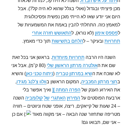
ה
ויתור על איש הברזל
השנה לא היה קל, למרות שלאחר
מכן פיציתי ובגדול (ואולי בגלל שהוא לא היה קל?). אבל
היום אני יודע שאז לא הייתי מוכן נפשית ופסיכולוגית
למאמץ כזה. התחלתי להבין באמת את המשמעויות של
ל
פספס אימון
(לא נורא), ל
התאושש חזרה אחרי
תחרויות
ובעיקר – ל
הלחם בתשישות
תוך כדי מאמץ.
השנה היו הרבה
תחרויות מיוחדות
. בראשן אני בכל זאת
שם את ה
אולטרה מרתון הראשון שלי
(80 ק"מ), אבל אני
לא שוכח את ה
שיא במרתון טבריה
(
ניתוח טכני כאן
) והשיא
ב
חצי מרתון המכביה
, המקום הראשון ב
וולוו צ'לנג' מגידו
,
את האירוע הענק של
הפרה המתה ][
ואיך אפשר בלי
ארבעת הפוסטים על
המירוץ
האתגרי
של
קולומביה
השנה
– 24 שעות של קייאקים, ריצה, אופני שטח וניווטים – חוויה
מטריפה שתחזור שנה הבאה – אני מקווה מאוד
אם כן
– אני שם, תבואו גם!