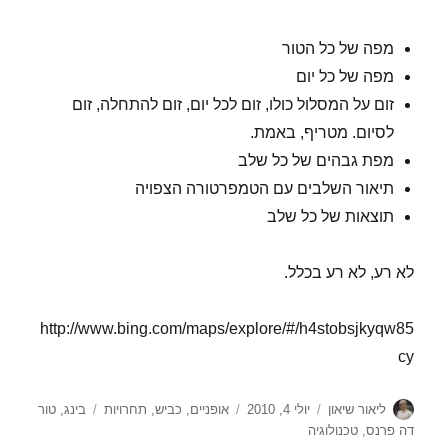
מפה של כל הטור
מפה של כל יום
זום על המסלול כולו, זום לכל יום, זום להתחלה, זום
לסיום. מטריף, באמת.
מפת גבהים של כל שלב
תיאור השלבים עם הטמפרטורה הצפויה
תוצאות של כל שלב
לא רע, לא רע בכלל.
http://www.bing.com/maps/explore/#/h4stobsjkyqw85
cy
מחבר
פורסם
קטגוריות
תגיות
ליאור שיאון
יולי 4, 2010
אופניים
,
כביש
,
תחרויות
בינג
,
טור
בתאריך
דה פרנס
,
טכנולוגיה