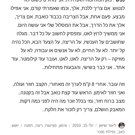
לנטוש. אם צריך ללכת, אלך, וכמו שאמרתי קודם, אני אפילו
מבצע. פעם אחת, אבל הצריבה בכבוד כואבת. אם צריך,
אלך את כל הדרך, אבל את המסלול שלי אני עושה היום.
אני ממשיך לרוץ לאט, ומפסיק לחשוב על כל דבר. מגלה
שחושבים על העכשיו, על הריצה, על הצעד הבא, הכל נהיה
קל יותר. לא על החיים, לא על אנשים או עבודה, לא על
מוזיקה – רק על הריצה. לאט, לאט, ועובר עוד קילומטר, עוד
אחד.. אני כבר בשישי, והגבעות מתחילות..
וזה עובר. אחרי 8 ק”מ לערך זה מאחורי, הקצב חוזר ועולה,
ואני חוזר לאימון. הראש עוד קצת כואב אבל זה בקטנה..
מצב ברוח חזר, ומי בכלל זוכר מה היה לפני כמה דקות.
המאבק הושלם, צריך רק לזכור את הלקח..
מחבר
פורסם
קטגוריות
תגיות
ליאור שיאון
יולי 15, 2010
אימון
,
פציעות
,
ריצה
,
תזונה
יאוש
,
בתאריך
כאב
,
נפילת סוכר