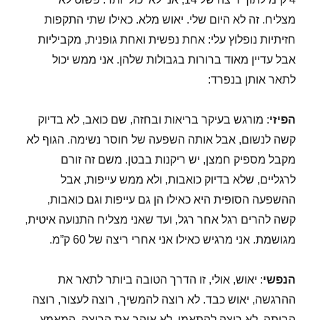
מצליח. זה לא היום שלי. יאוש מלא. כאילו שתי התקפות
חזיתיות נופלוץ עלי: אחת נפשית ואחת גופנית, מקביליות
אבל עדיין מאוד ברורות בגבולות שלהן. אני ממש יכול
לתאר אותן בנפרד:
הפיזי
: מורגש בעיקר בריאות ובחזה, שם כואב, לא בדיוק
קשה לנשום, אבל אותה השפעה של חוסר נשימה. הגוף לא
מקבל מספיק חמצן, יש ריקנות בבטן. משם זה זורם
לרגליים, שלא בדיוק כואבות, ולא ממש עייפות, אבל
ההשפעה הסופית היא כאילו הן גם עייפות וגם כואבות,
קשה להרים רגל אחר רגל, ועד שאני מצליח התנועה איטית,
מגושמת. אני מרגיש כאילו אני אחרי ריצה של 60 ק”מ.
הנפשי
: יאוש, אולי, זו הדרך הטובה ביותר לתאר את
ההרגשה, יאוש כבד. לא רוצה להמשיך, רוצה לעצור, רוצה
הביתה. לא רוצה להתאמן, לא אוהב את הריצה, המאמץ