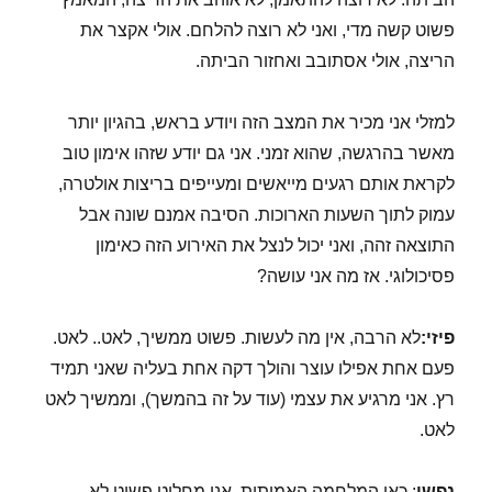
פשוט קשה מדי, ואני לא רוצה להלחם. אולי אקצר את
הריצה, אולי אסתובב ואחזור הביתה.
למזלי אני מכיר את המצב הזה ויודע בראש, בהגיון יותר
מאשר בהרגשה, שהוא זמני. אני גם יודע שזהו אימון טוב
לקראת אותם רגעים מייאשים ומעייפים בריצות אולטרה,
עמוק לתוך השעות הארוכות. הסיבה אמנם שונה אבל
התוצאה זהה, ואני יכול לנצל את האירוע הזה כאימון
פסיכולוגי. אז מה אני עושה?
פיזי:
לא הרבה, אין מה לעשות. פשוט ממשיך, לאט.. לאט.
פעם אחת אפילו עוצר והולך דקה אחת בעליה שאני תמיד
רץ. אני מרגיע את עצמי (עוד על זה בהמשך), וממשיך לאט
לאט.
נפשי
: כאן המלחמה האמיתית. אני מחליט פשוט לא